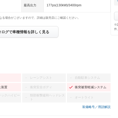
最高出力
177ps(130kW)/3400rpm
なる場合がございますので、詳細は販売店にご確認ください。
※
件
タログで車種情報を詳しく見る
レーンアシスト
自動駐車システム
－
－
止装置
衝突安全ボディ
衝突被害軽減システム
－
チックハイビー
頸部衝撃緩和ヘッドレス
オートライト
－
－
ト
装備略号／用語解説