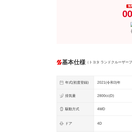
無
00
基本仕様
（トヨタ ランドクルーザー
年式(初度登録)
2021(令和3)年
排気量
2800cc(D)
駆動方式
4WD
ドア
4D