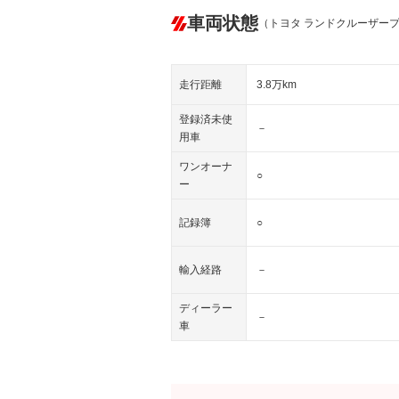
車両状態
（トヨタ ランドクルーザー
走行距離
3.8万km
登録済未使
－
用車
ワンオーナ
○
ー
記録簿
○
輸入経路
－
ディーラー
－
車