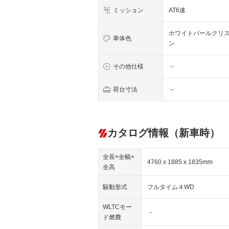
ミッション
AT6速
ホワイトパールクリ
車体色
ン
その他仕様
－
荷台寸法
－
カタログ情報（新車時）
全長×全幅×
4760 x 1885 x 1835mm
全高
駆動形式
フルタイム４WD
WLTCモー
－
ド燃費