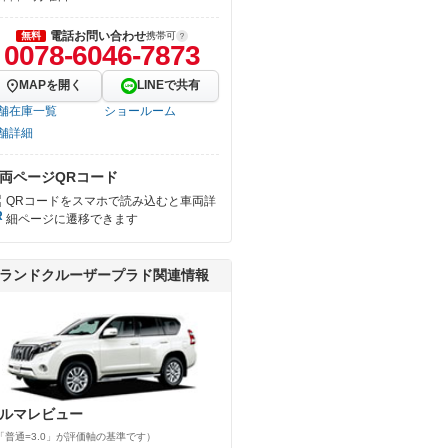
電話お問い合わせ
無料
携帯可
0078-6046-7873
MAPを開く
LINEで共有
舗在庫一覧
ショールーム
舗詳細
両ページQRコード
QRコードをスマホで読み込むと車両詳
細ページに遷移できます
ランドクルーザープラド関連情報
ルマレビュー
「普通=3.0」が評価軸の基準です）