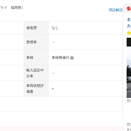
プラド 福岡県）
用語解説
ネ
カ
修復歴
なし
禁煙車
－
車検
車検整備付
輸入認定中
－
古車
車両状態評
○
価書
住
営
定