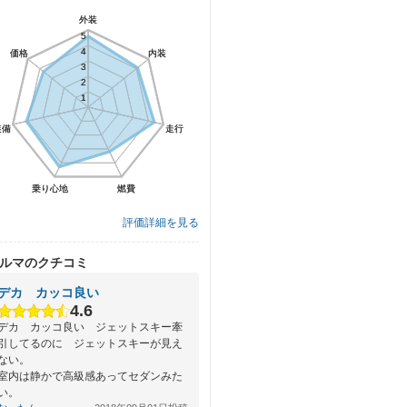
外装
外装
5
5
4
4
価格
価格
内装
内装
3
3
2
2
1
1
装備
装備
走行
走行
乗り心地
乗り心地
燃費
燃費
評価詳細を見る
ルマのクチコミ
デカ カッコ良い
4.6
デカ カッコ良い ジェットスキー牽
引してるのに ジェットスキーが見え
ない。
室内は静かで高級感あってセダンみた
い。