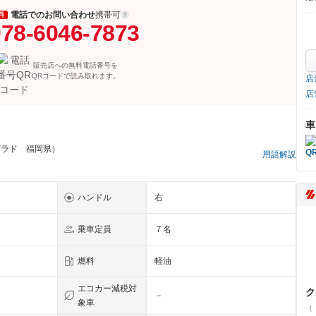
電話でのお問い合わせ
携帯可
料
78-6046-7873
販売店への無料電話番号を
QRコードで読み取れます。
店
店
車
プラド 福岡県）
用語解説
ハンドル
右
乗車定員
７名
燃料
軽油
エコカー減税対
ク
－
象車
（