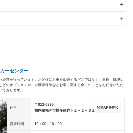
スライドドア
サンルーフ
－
－
Wエアコン
リフトアップ
－
－
TV：フルセグ
パワーステアリング
パワーウィンドウ
アルミホイール：アルミ
続可
－ビジュアル
－
ホイール
ングストップ
ドライブレコーダー
USB入力端子
－
ハーフレザーシート
キーレス
－
クリーンディーゼル
センターデフロック
－
－
セノンライト)
ポータブルナビ
バックカメラ
－
カーセンター
乗車
電動格納ミラー
－
た経営を行っています。お客様にお車を販売するだけではなく、車検・修理な
スマートキー
ローダウン
－
などのオプションや、自動車保険などお車に関する全てのことをお任せいただ
装備略号／用語解説
いております。
ート
3列シート
ベンチシート
－
ップシート
オットマン
電動格納サードシート
－
－
〒812-0895
MAPを開く
住所
福岡県福岡市博多区竹下２－２－３１
スルー
後席モニター
電動リアゲート
－
－
アコン
全周囲カメラ
サイドカメラ
－
－
営業時間
10：00～18：00