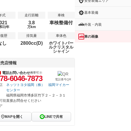
安全装備エリア
基本装備
年式
走行距離
車検
021
3.8
車検整備付
外装・内装
和3)年
万km
修復歴
排気量
車体色
車の画像
なし
2800cc(D)
ホワイトパー
ルクリスタル
シャイン
販売店情報
電話お問い合わせ
携帯可
78-6046-7873
電話番号QR
店
ネッツトヨタ福岡（株） 福岡マイカー
センター
福岡県福岡市博多区竹下２－２－３１
可能
直接お問合せください
ア
MAPを開く
LINEで共有