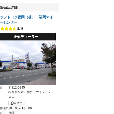
販売店詳細
ッツトヨタ福岡（株） 福岡マイ
ーセンター
4.9
正規ディーラー
所
〒812-0895
福岡県福岡市博多区竹下２－２－
３１
コピー
業時間
10：00～18：00
休日
月曜日