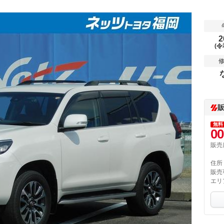
2
(令
無料
00
販売
住所
販売
エリ