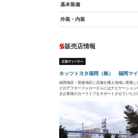
基本装備
外装・内装
エアバッグ：運転席/助手席/サイド
ABS
エアコン
カーナビ：メモリーナビ他
ダウンヒルアシストコントロール
－
販売店情報
オーディオ：ミュージックプレイヤー接
盗難防止システム
アイドリ
－
ヘッドライトウォッシャ
革シート
－
正規ディーラー
ー
Bluetooth接続
100V電源
－
－
LEDヘッドランプ
HID(キ
－
ネッツトヨタ福岡（株） 福岡マイ
レンタカーアップ
展示・試
－
－
福岡地区・筑後地区に店舗を構え地域に密着し
ETC
エアロ
－
どのアフターフォローさらにはナビゲーション
きお客様のカーライフをサポートさせていただ
ランフラットタイヤ
パワーシ
－
フルフラットシート
チップア
－
－
シートヒーター
ウォーク
－
－
フロントカメラ
シートエ
－
－