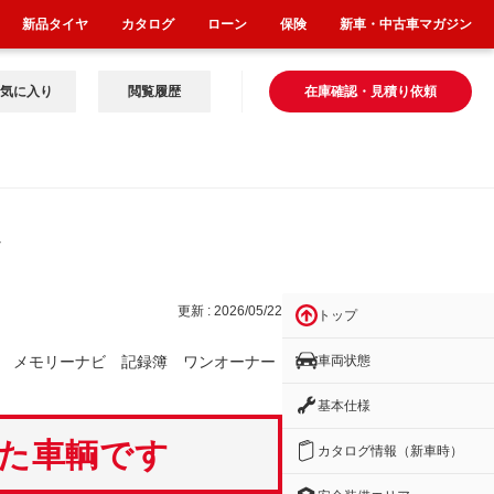
新品タイヤ
カタログ
ローン
保険
新車・中古車マガジン
気に入り
閲覧履歴
在庫確認・見積り依頼
ナビ
更新 : 2026/05/22
トップ
車両状態
 メモリーナビ 記録簿 ワンオーナー
基本仕様
いた車輌です
カタログ情報（新車時）