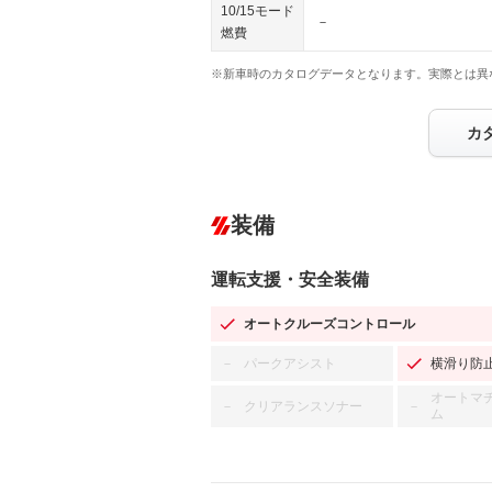
10/15モード
－
燃費
※新車時のカタログデータとなります。実際とは異
カ
装備
運転支援・安全装備
オートクルーズコントロール
パークアシスト
横滑り防
－
オートマ
クリアランスソナー
－
－
ム