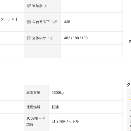
過給器
－
スタルシャイ
車台番号下３桁
438
全体のサイズ
482 / 188 / 188
ク
車両重量
2300kg
使用燃料
軽油
JC08モード
11.2 km/リットル
燃費