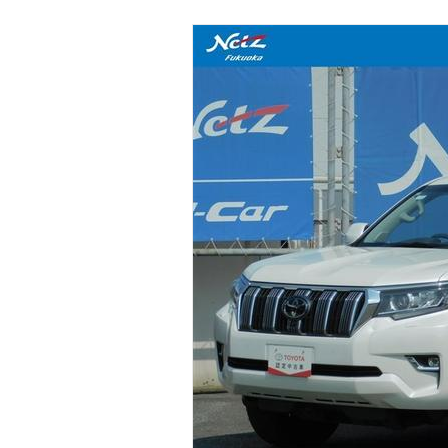
マガジン
車カタログ
自動車ローン
保険
レビュー
価格相場
教習所
用語集