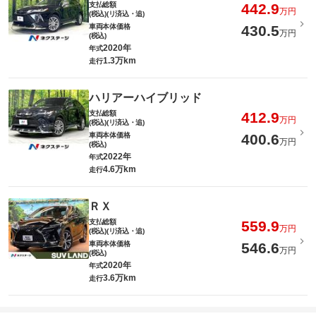
支払総額
442.9
万円
(税込)(リ済込・追)
車両本体価格
430.5
万円
(税込)
2020年
年式
1.3万km
走行
ハリアーハイブリッド
支払総額
412.9
万円
(税込)(リ済込・追)
車両本体価格
400.6
万円
(税込)
2022年
年式
4.6万km
走行
ＲＸ
支払総額
559.9
万円
(税込)(リ済込・追)
車両本体価格
546.6
万円
(税込)
2020年
年式
3.6万km
走行