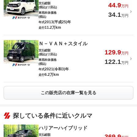
支払総額
44.9
万円
(税込)(リ済込)
車両本体価格
34.1
万円
(税込)
2013(平成25)年
年式
11.2万km
走行
Ｎ－ＶＡＮ＋スタイル
支払総額
129.9
万円
(税込)(リ済込)
車両本体価格
122.1
万円
(税込)
2021(令和3)年
年式
6.2万km
走行
この販売店の在庫一覧を見る
探している条件に近いクルマ
ハリアーハイブリッド
支払総額
369.9