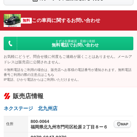
シートエアコン
全周囲カメラ
：装備あり
：装備あり
サイドカメラ
ルーフレール
この車両に関するお問い合わせ
：装備あり
無料
：装備なし
エアサスペンション
ヘッドライトウォッシャー
：装備なし
：装備なし
装備略号／用語解説
まずは在庫確認・見積り依頼
無料電話でお問い合わせ
お気軽にどうぞ。問合せ後に何度もご連絡が届くことはありません。メールア
ドレスは販売店に公開されません。
※無料電話をご利用の場合は、販売店へお客様の電話番号が通知されます。無料電話
番号ご利用の際の注意点は
こちら
IP電話、ひかり電話からはご利用いただけません。
販売店情報
ネクステージ 北九州店
800-0064
住所
MAP
福岡県北九州市門司区松原２丁目８ー６