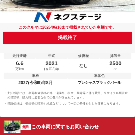
このクルマは2026/06/18まで掲載されていた車輛です。
掲載終了
走行距離
年式
修復歴
排気量
6.6
2021
2500
なし
万km
(令和3)年
cc
車検
車体色
2027(令和9)年8月
プレシャスブラックパール
支払総額には、車両本体価格の他、保険料、税金、登録等に伴う費用、リサイクル預託金
相当額等、購入時に必要な全ての費用が含まれています。
当該価格は、登録等の時期や地域などについて一定の条件を付した価格になります。
この車両に関するお問い合わせ
無料