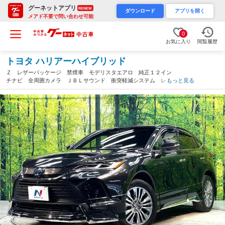
グーネットアプリ
RENEW
ダウンロード
アプリを開く
メアド不要で問い合わせ可能
0
お気に入り
閲覧履歴
トヨタ ハリアーハイブリッド
Ｚ レザーパッケージ 禁煙車 モデリスタエアロ 純正１２イン
チナビ 全周囲カメラ ＪＢＬサウンド 衝突軽減システム レー
もっと見る
ダークルーズ フルセグ ドラレコ一体型デジタルインナーミラ
ー ＥＴＣ Ｂｌｕｅｔｏｏｔｈ レザーシート（福岡県）