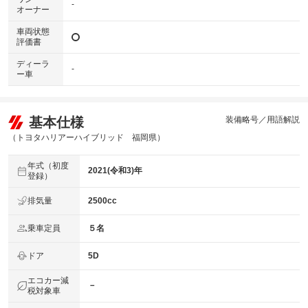
-
オーナー
車両状態
評価書
ディーラ
-
ー車
基本仕様
装備略号／用語解説
（トヨタハリアーハイブリッド 福岡県）
年式（初度
2021(令和3)年
登録）
排気量
2500cc
乗車定員
５名
ドア
5D
エコカー減
－
税対象車