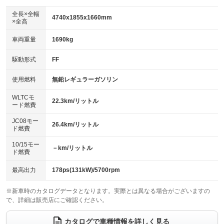
ダウンヒルアシストコントロール
アルミホイール：19インチ
：装備なし
：装備あり
全長×全幅
4740x1855x1660mm
×全高
パワーウィンドウ
盗難防止システム
革シート
ハーフレザーシート
：装備あり
：装備あり
：装備あり
：装備なし
車両重量
1690kg
アイドリングストップ
ドライブレコーダー
キーレス
LEDヘッドランプ
：装備なし
：装備あり
：装備あり
：装備あり
USB入力端子
Bluetooth接続
駆動形式
FF
HID(キセノンライト)
ポータブルナビ
：装備あり
：装備あり
：装備なし
：装備なし
100V電源
クリーンディーゼル
バックカメラ
ETC2.0
使用燃料
無鉛レギュラーガソリン
：装備なし
：装備なし
：装備あり
：装備あり
センターデフロック
エアロ
スマートキー
：装備なし
WLTCモ
：装備あり
：装備あり
22.3km/リットル
ード燃費
レンタカーアップ
展示・試乗車
ローダウン
ランフラットタイヤ
：装備なし
：装備なし
：装備なし
：装備なし
JC08モー
26.4km/リットル
ド燃費
電動格納ミラー
パワーシート
3列シート
：装備あり
：装備あり
：装備なし
10/15モー
装備略号／用語解説
－km/リットル
ベンチシート
フルフラットシート
ド燃費
：装備なし
：装備なし
チップアップシート
オットマン
：装備なし
：装備なし
最高出力
178ps(131kW)/5700rpm
電動格納サードシート
シートヒーター
：装備なし
：装備あり
※新車時のカタログデータとなります。実際とは異なる場合がございますの
で、詳細は販売店にご確認ください。
ウォークスルー
後席モニター
：装備なし
：装備なし
電動リアゲート
フロントカメラ
カタログで車種情報を詳しく見る
：装備あり
：装備あり