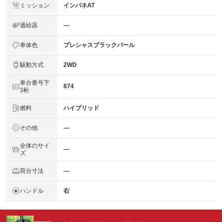
ミッション
インパネAT
過給器
―
車体色
プレシャスブラックパール
駆動方式
2WD
車台番号下
874
3桁
燃料
ハイブリッド
その他
―
全体のサイ
―
ズ
荷台寸法
―
ハンドル
右