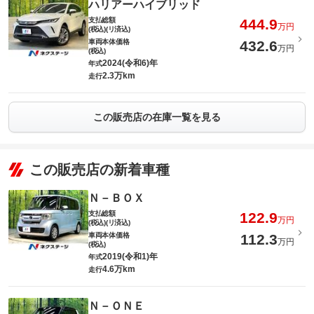
ハリアーハイブリッド
支払総額
444.9
万円
(税込)(リ済込)
車両本体価格
432.6
万円
(税込)
2024(令和6)年
年式
2.3万km
走行
この販売店の在庫一覧を見る
この販売店の新着車種
Ｎ－ＢＯＸ
支払総額
122.9
万円
(税込)(リ済込)
車両本体価格
112.3
万円
(税込)
2019(令和1)年
年式
4.6万km
走行
Ｎ－ＯＮＥ