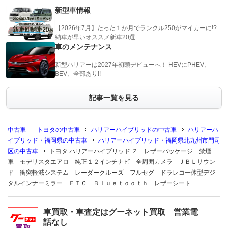
新型車情報
【2026年7月】たった１か月でランクル250がマイカーに!?
納車が早いオススメ新車20選
車のメンテナンス
新型ハリアーは2027年初頭デビューへ！ HEVにPHEV、
BEV、全部あり!!
記事一覧を見る
中古車
トヨタの中古車
ハリアーハイブリッドの中古車
ハリアーハ
イブリッド・福岡県の中古車
ハリアーハイブリッド・福岡県北九州市門司
区の中古車
トヨタ ハリアーハイブリッド Ｚ レザーパッケージ 禁煙
車 モデリスタエアロ 純正１２インチナビ 全周囲カメラ ＪＢＬサウン
ド 衝突軽減システム レーダークルーズ フルセグ ドラレコ一体型デジ
タルインナーミラー ＥＴＣ Ｂｌｕｅｔｏｏｔｈ レザーシート
車買取・車査定はグーネット買取 営業電
話なし