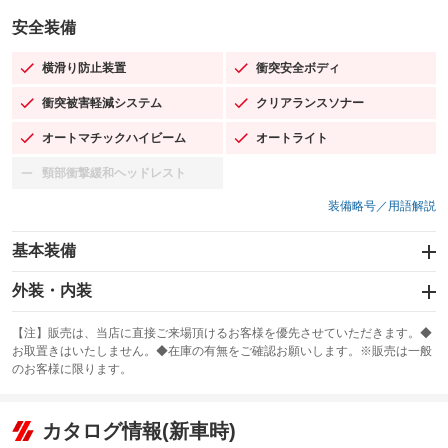
安全装備
横滑り防止装置
衝突安全ボディ
：装備あり
：装備あり
衝突被害軽減システム
クリアランスソナー
：装備あり
：装備あり
オートマチックハイビーム
オートライト
：装備あり
：装備あり
頸部衝撃緩和ヘッドレスト
：装備なし
装備略号／用語解説
基本装備
エアバッグ：運転席/助手席/サイド
外装・内装
：装備あり
スライドドア
カーナビ：メモリーナビ他
：装備なし
：装備あり
【注】販売は、当店に直接ご来場頂けるお客様を優先させていただきます。◆
お取置きはいたしません。◆在庫の有無をご確認お願いします。※販売は一般
サンルーフ
ABS
TV：フルセグ
：装備なし
：装備あり
：装備あり
のお客様に限ります。
エアコン
Wエアコン
オーディオ：ミュージックプレイヤー接続可
：装備あり
：装備なし
：装備あり
リフトアップ
パワーステアリング
カタログ情報(新車時)
ビジュアル
：装備なし
：装備あり
：装備なし