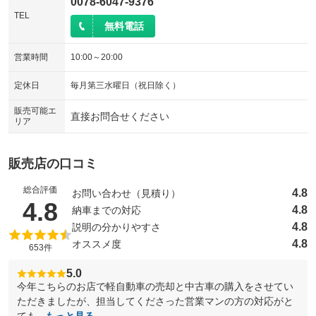
0078-6047-9376
TEL
無料電話
営業時間
10:00～20:00
定休日
毎月第三水曜日（祝日除く）
販売可能エ
直接お問合せください
リア
販売店の口コミ
総合評価
4.8
お問い合わせ（見積り）
（5点満点中）
4.8
4.8
納車までの対応
4.8
説明の分かりやすさ
4.8
オススメ度
653件
5.0
今年こちらのお店で軽自動車の売却と中古車の購入をさせてい
ただきましたが、担当してくださった営業マンの方の対応がと