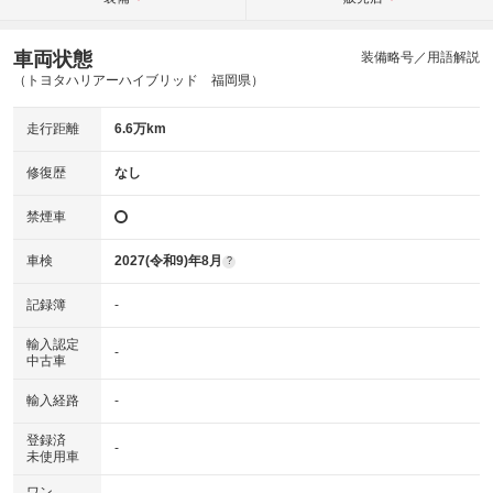
車両状態
装備略号／用語解説
（トヨタハリアーハイブリッド 福岡県）
走行距離
6.6万km
修復歴
なし
禁煙車
車検
2027(令和9)年8月
?
記録簿
-
輸入認定
-
中古車
輸入経路
-
登録済
-
未使用車
ワン