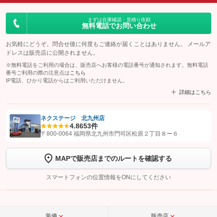
まずは在庫確認・見積り依頼
無料電話でお問い合わせ
お気軽にどうぞ。問合せ後に何度もご連絡が届くことはありません。 メールア
ドレスは販売店に公開されません。
※無料電話をご利用の場合は、販売店へお客様の電話番号が通知されます。無料電話
番号ご利用の際の注意点は
こちら
IP電話、ひかり電話からはご利用いただけません。
詳細はこちら
ネクステージ 北九州店
4.8
653件
【STEP1】
認証画面でグーネットを友だち追加してから「許可する」ボタンを押
〒800-0064 福岡県北九州市門司区松原２丁目８ー６
します
MAPで販売店までのルートを確認する
【STEP2】
トーク画面で
ボタンをタップして問い合わせを
完了してください。
スマートフォンの位置情報をONにしてください
こちら
装備
販売店