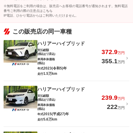
※無料電話をご利用の場合は、販売店へお客様の電話番号が通知されます。無料電話
番号ご利用の際の注意点は
こちら
IP電話、ひかり電話からはご利用いただけません。
この販売店の同一車種
ハリアーハイブリッド
支払総額
372.9
万円
(税込)(リ済込)
車両本体価格
355.1
万円
(税込)
2023(令和5)年
年式
1.5万km
走行
ハリアーハイブリッド
支払総額
239.9
万円
(税込)(リ済込)
車両本体価格
222
万円
(税込)
2015(平成27)年
年式
5.6万km
走行