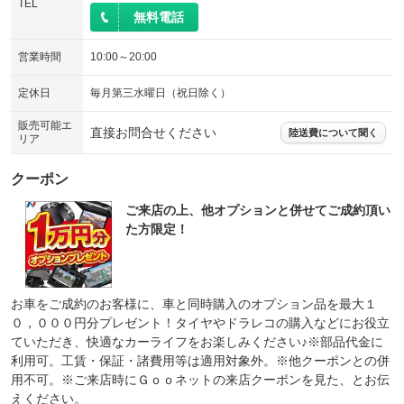
TEL
無料電話
営業時間
10:00～20:00
定休日
毎月第三水曜日（祝日除く）
販売可能エ
直接お問合せください
陸送費について聞く
リア
クーポン
ご来店の上、他オプションと併せてご成約頂い
た方限定！
お車をご成約のお客様に、車と同時購入のオプション品を最大１
０，０００円分プレゼント！タイヤやドラレコの購入などにお役立
ていただき、快適なカーライフをお楽しみください♪※部品代金に
利用可。工賃・保証・諸費用等は適用対象外。※他クーポンとの併
用不可。※ご来店時にＧｏｏネットの来店クーポンを見た、とお伝
えください。