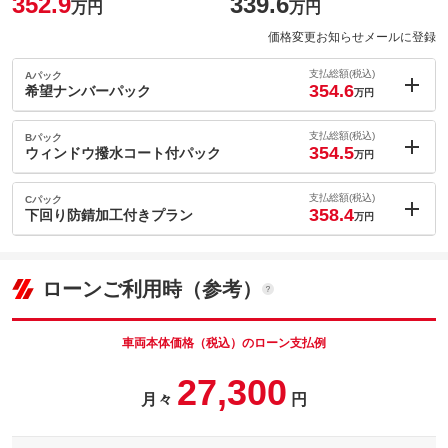
352.9
339.6
万円
万円
価格変更お知らせメールに登録
支払総額(税込)
Aパック
354.6
希望ナンバーパック
万円
内：オプシ
1.7
ョン価格
支払総額(税込)
Bパック
万円
354.5
(税込)
ウィンドウ撥水コート付パック
万円
車両本体価
339.6
万円
内：オプシ
格
1.6
ョン価格
支払総額(税込)
Cパック
万円
358.4
(税込)
下回り防錆加工付きプラン
万円
車両本体価
339.6
万円
内：オプシ
格
パック内容
5.5
ョン価格
万円
(税込)
ローンご利用時（参考）
車両本体価
339.6
万円
格
パック内容
備考
－
車両本体価格（税込）のローン支払例
パック内容
27,300
このパックの見積もり依頼（無料）
備考
－
月々
円
このパックの見積もり依頼（無料）