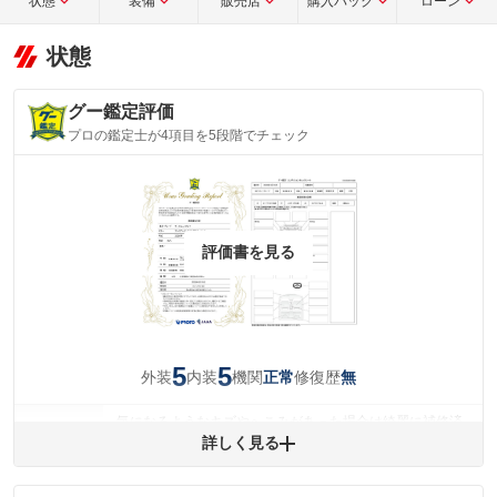
状態
装備
販売店
購入パック
ローン
状態
グー鑑定評価
プロの鑑定士が4項目を5段階でチェック
評価書を見る
5
5
外装
内装
機関
修復歴
正常
無
気になるようなキズやへこみがあった場合は綺麗に補修済
みですが、 小さなキズやヘコミが残っている場合もありま
詳しく見る
外装
す。
(車両外装)
キズ・へこみについて問い合わせる