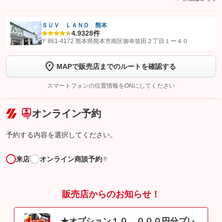
ＳＵＶ ＬＡＮＤ 熊本
4.9
328件
【STEP1】
認証画面でグーネットを友だち追加してから「許可する」ボタンを押
〒861-4172 熊本県熊本市南区御幸笛田２丁目１ー４０
します
MAPで販売店までのルートを確認する
【STEP2】
トーク画面で
ボタンをタップして問い合わせを
完了してください。
スマートフォンの位置情報をONにしてください
こちら
オンライン予約
予約する内容を選択してください。
来店
オンライン商談予約
?
販売店からのお知らせ！
★オプション１０，０００円分プレ