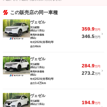
この販売店の同一車種
ヴェゼル
支払総額
359.9
万円
(税込)(リ済込)
車両本体価格
346.5
万円
(税込)
2026(令和8)年
年式
4km
走行
ヴェゼル
支払総額
284.9
万円
(税込)(リ済込)
車両本体価格
273.2
万円
(税込)
2024(令和6)年
年式
3.4万km
走行
ヴェゼル
支払総額
194.9
万円
(税込)(リ済込)