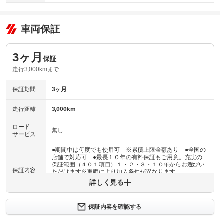
車両保証
3ヶ月
保証
走行3,000kmまで
保証期間
3ヶ月
走行距離
3,000km
ロード
無し
サービス
●期間中は何度でも使用可 ※累積上限金額あり ●全国の
店舗で対応可 ●最長１０年の有料保証もご用意。充実の
保証範囲（４０１項目）１・２・３・１０年からお選びい
保証内容
ただけます※車両により加入条件が異なります
詳しく見る
保証内容について問い合わせる
３ヶ月・３０００ｋｍ以内ならエンジン、トランスミッシ
保証内容を確認する
保証項目
ョン、ハイブリッド、ステアリング、ブレーキの各機構に