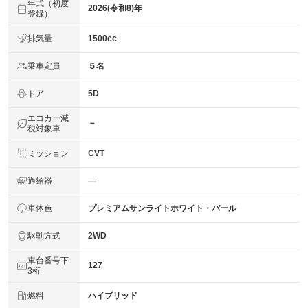
年式（初度
2026(令和8)年
登録）
排気量
1500cc
乗車定員
５名
ドア
5D
エコカー減
－
税対象車
ミッション
CVT
過給器
―
車体色
プレミアムサンライトホワイト・パール
駆動方式
2WD
車台番号下
127
3桁
燃料
ハイブリッド