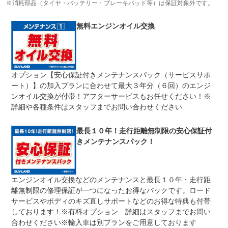
おける主要項目を無償修理（または交換）いたします。
※消耗部品（タイヤ・バッテリー・ブレーキパッド等）は保証対象外です。
修理回数
無制限
無料エンジンオイル交換
車両本体価格
期間中は何度でも修理可能！修理金額は車両本体価格の１
上限金額
００％までしっかり保証します。車両本体価格５０万円以
下の場合は５０万円まで保証します。
オプション【安心保証付きメンテナンスパック（サービスサポ
無し
ート）】の加入プランに合わせて最大３年分（６回）のエンジ
免責金
保証修理の対象となる場合は、お客様の費用負担は一切ご
ざいません。
ンオイル交換が付帯！アフターサービスもお任せください！※
詳細や各種条件はスタッフまでお問い合わせください
全国のネクステージで受付可能！ご遠方でネクステージに
保証修理
持ち込めないお客様も保証修理はお受け頂けます。詳細
受付先
は、スタッフまでお気軽にお尋ねください。
最長１０年！走行距離無制限の安心保証付
きメンテナンスパック！
法定整備
整備無 車両状態については販売店にご確認ください
法定整備
-
について
エンジンオイル交換などのメンテナンスと最長１０年・走行距
離無制限の修理保証が一つになったお得なパックです。ロード
サービスやボディのキズ直しサポートなどのお得な特典も付帯
しております！※有料オプション 詳細はスタッフまでお問い
合わせください※輸入車は別プランをご用意しております