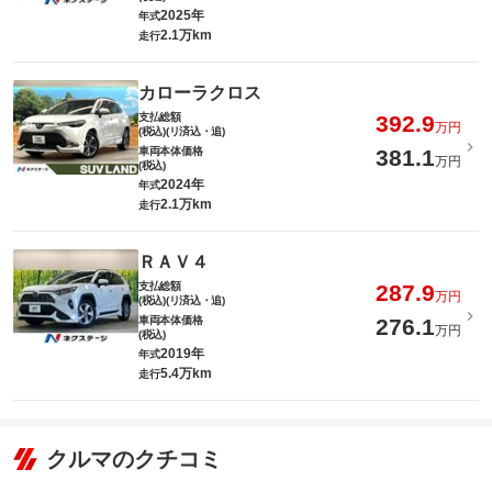
2025年
年式
2.1万km
走行
カローラクロス
支払総額
392.9
万円
(税込)(リ済込・追)
車両本体価格
381.1
万円
(税込)
2024年
年式
2.1万km
走行
ＲＡＶ４
支払総額
287.9
万円
(税込)(リ済込・追)
車両本体価格
276.1
万円
(税込)
2019年
年式
5.4万km
走行
クルマのクチコミ