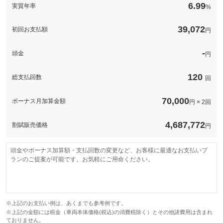
備考
－
6.99
実質年率
%
このパックの見積もり依頼（無料）
39,072
初回お支払額
円
-
頭金
円
120
総支払回数
回
70,000
ボーナス月加算金額
円 × 2回
4,687,772
割賦販売価格
円
頭金やボーナス加算額・支払回数の変更など、お客様に最適なお支払いプ
ランのご提案が可能です。お気軽にご用命ください。
※上記のお支払い例は、あくまでも参考例です。
※上記の金額には税金（車両本体価格(税込)の消費税除く）とその他諸費用は含まれ
ておりません。