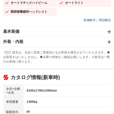
オートマチックハイビーム
オートライト
：装備あり
：装備あり
頸部衝撃緩和ヘッドレスト
：装備あり
装備略号／用語解説
基本装備
エアバッグ：運転席/助手席/サイド
外装・内装
：装備あり
スライドドア
カーナビ：メモリーナビ他
：装備なし
：装備あり
【注】販売は、当店に直接ご来場頂けるお客様を優先させていただきます。◆
お取置きはいたしません。◆在庫の有無をご確認お願いします。※販売は一般
サンルーフ
ABS
TV：フルセグ
：装備なし
：装備あり
：装備あり
のお客様に限ります。
エアコン
Wエアコン
オーディオ：ミュージックプレイヤー接続可
：装備あり
：装備なし
：装備あり
リフトアップ
パワーステアリング
カタログ情報(新車時)
ビジュアル
：装備なし
：装備あり
：装備なし
ダウンヒルアシストコントロール
アルミホイール：18インチ
：装備なし
：装備あり
全長×全幅
4340x1790x1590mm
×全高
パワーウィンドウ
盗難防止システム
革シート
ハーフレザーシート
：装備あり
：装備あり
：装備なし
：装備あり
車両重量
1380kg
アイドリングストップ
ドライブレコーダー
キーレス
LEDヘッドランプ
：装備あり
：装備なし
：装備あり
：装備あり
USB入力端子
Bluetooth接続
駆動形式
FF
HID(キセノンライト)
ポータブルナビ
：装備あり
：装備あり