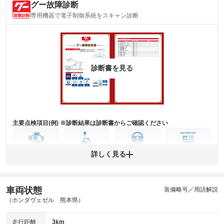
グー故障診断
内装
気になる汚れ等がない綺麗な室内を保っています。
専用機器で電子制御系統をスキャン診断
(内装状態)
主要機関に不具合はありません。
機関
詳細は鑑定書をご確認ください。
修復歴
診断書を見る
※グー鑑定は保証サービスではございません。購入時は必ず現車をご確認
下さい。
※実際にお渡しするコンディションチェックシートにつきましては、形式
および表示項目が異なる場合がございます。
※グー鑑定の評価はあくまでも記載している鑑定日の鑑定結果となりま
す。車両情報等の詳細は各販売店へお問い合わせ下さい。
主要点検項目(例) ※診断結果は診断書からご確認ください
エンジン
トランス
パワー
HV/PHV/EV
詳しく見る
ミッション
ステアリング
車両状態
ABS
エアーバッグ
先進安全装備
その他
装備略号／用語解説
（ホンダヴェゼル 熊本県）
※異常がある場合は主要点検項目が赤色になり、異常と表記されます。
※車に装備されていない項目は「-」と表記されます
走行距離
3km
※グー故障診断は保証サービスではございません。購入時は必ず現車をご