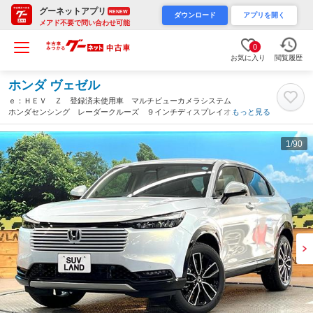
グーネットアプリ
RENEW
ダウンロード
アプリを開く
メアド不要で問い合わせ可能
0
お気に入り
閲覧履歴
ホンダ ヴェゼル
ｅ：ＨＥＶ Ｚ 登録済未使用車 マルチビューカメラシステム
ホンダセンシング レーダークルーズ ９インチディスプレイオー
もっと見る
ディオ 電動リアゲート ハーフレザーシート クリアランスソナ
ー ＬＥＤヘッド ＥＴＣ２．０（熊本県）
1
/90