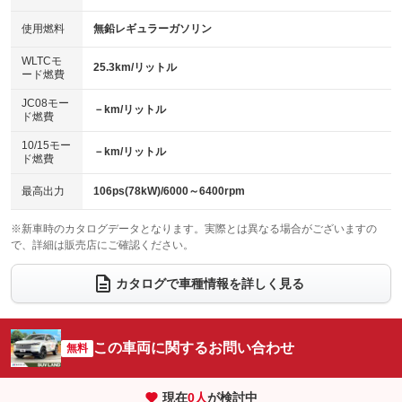
：装備なし
：装備なし
100V電源
クリーンディーゼル
バックカメラ
ETC2.0
使用燃料
無鉛レギュラーガソリン
：装備なし
：装備なし
：装備あり
：装備あり
センターデフロック
エアロ
スマートキー
：装備なし
WLTCモ
：装備なし
：装備あり
25.3km/リットル
ード燃費
レンタカーアップ
展示・試乗車
ローダウン
ランフラットタイヤ
：装備なし
：装備なし
：装備なし
：装備なし
JC08モー
－km/リットル
ド燃費
電動格納ミラー
パワーシート
3列シート
：装備あり
：装備なし
：装備なし
10/15モー
装備略号／用語解説
－km/リットル
ベンチシート
フルフラットシート
ド燃費
：装備なし
：装備なし
チップアップシート
オットマン
：装備なし
：装備なし
最高出力
106ps(78kW)/6000～6400rpm
電動格納サードシート
シートヒーター
：装備なし
：装備あり
※新車時のカタログデータとなります。実際とは異なる場合がございますの
で、詳細は販売店にご確認ください。
ウォークスルー
後席モニター
：装備なし
：装備なし
電動リアゲート
フロントカメラ
カタログで車種情報を詳しく見る
：装備あり
：装備あり
シートエアコン
全周囲カメラ
：装備なし
：装備あり
サイドカメラ
ルーフレール
この車両に関するお問い合わせ
：装備あり
無料
：装備なし
エアサスペンション
ヘッドライトウォッシャー
：装備なし
：装備なし
現在
0
人
が検討中