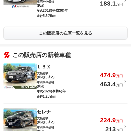
車両本体価格
183.1
万円
(税込)
2018(平成30)年
年式
5.5万km
走行
この販売店の在庫一覧を見る
この販売店の新着車種
ＬＢＸ
支払総額
474.9
万円
(税込)(リ済込)
車両本体価格
463.4
万円
(税込)
2024(令和6)年
年式
1.2万km
走行
セレナ
支払総額
224.9
万円
(税込)(リ済込)
車両本体価格
213
万円