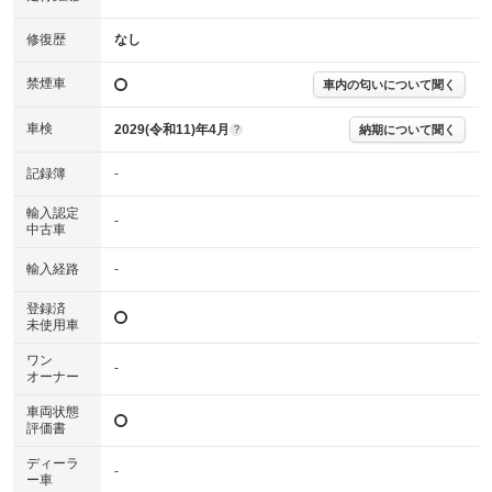
確認下さい。
※実際にお渡しする故障診断書につきましては、形式および表示項目が異
修復歴
なし
なる場合がございます。
※グー故障診断書はあくまでも実施時点での診断結果となります。将来に
禁煙車
車内の匂いについて聞く
わたり車両状態を担保するものではありませんので、車両情報等の詳細は
各販売店へお問い合わせ下さい。
車検
2029(令和11)年4月
納期について聞く
?
記録簿
-
輸入認定
-
中古車
輸入経路
-
登録済
未使用車
ワン
-
オーナー
車両状態
評価書
ディーラ
-
ー車