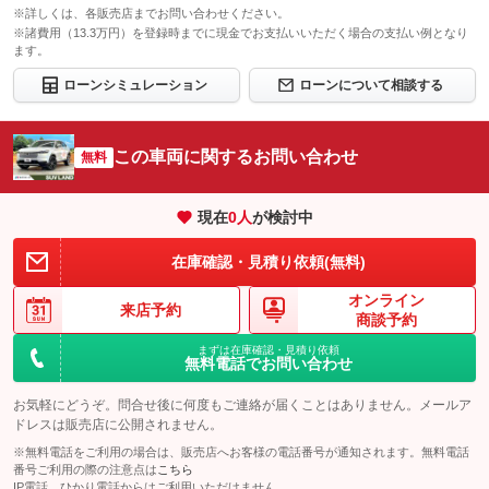
※詳しくは、各販売店までお問い合わせください。
※諸費用（13.3万円）を登録時までに現金でお支払いいただく場合の支払い例となり
ます。
ローンシミュレーション
ローンについて相談する
この車両に関するお問い合わせ
無料
現在
0
人
が検討中
在庫確認・見積り依頼(無料)
オンライン
来店予約
商談予約
まずは在庫確認・見積り依頼
無料電話でお問い合わせ
お気軽にどうぞ。問合せ後に何度もご連絡が届くことはありません。メールア
ドレスは販売店に公開されません。
※無料電話をご利用の場合は、販売店へお客様の電話番号が通知されます。無料電話
番号ご利用の際の注意点は
こちら
IP電話、ひかり電話からはご利用いただけません。