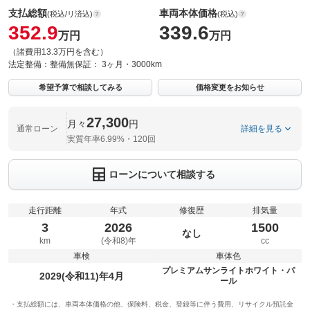
支払総額
車両本体価格
(税込/リ済込)
(税込)
352.9
339.6
万円
万円
（諸費用13.3万円を含む）
法定整備：
整備無
保証：
3ヶ月・3000km
希望予算で相談してみる
価格変更をお知らせ
27,300
月々
円
通常ローン
詳細を見る
実質年率6.99%・120回
ローンについて相談する
走行距離
年式
修復歴
排気量
3
2026
1500
なし
km
(令和8)年
cc
車検
車体色
プレミアムサンライトホワイト・パ
2029(令和11)年4月
ール
支払総額には、車両本体価格の他、保険料、税金、登録等に伴う費用、リサイクル預託金