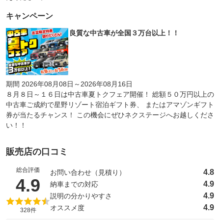
キャンペーン
良質な中古車が全国３万台以上！！
期間 2026年08月08日～2026年08月16日
８月８日～１６日は中古車夏トクフェア開催！ 総額５０万円以上の
中古車ご成約で星野リゾート宿泊ギフト券、 またはアマゾンギフト
券が当たるチャンス！ この機会にぜひネクステージへお越しくださ
い！！
販売店の口コミ
総合評価
4.8
お問い合わせ（見積り）
（5点満点中）
4.9
4.9
納車までの対応
4.9
説明の分かりやすさ
4.9
オススメ度
328件