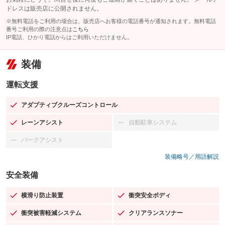
ドレスは販売店に公開されません。
※無料電話をご利用の場合は、販売店へお客様の電話番号が通知されます。無料電話
番号ご利用の際の注意点は
こちら
IP電話、ひかり電話からはご利用いただけません。
装備
運転支援
アダプティブクルーズコントロール
：装備あり
レーンアシスト
自動駐車システム
：装備あり
：装備なし
パークアシスト
：装備なし
装備略号／用語解説
安全装備
横滑り防止装置
衝突安全ボディ
：装備あり
：装備あり
衝突被害軽減システム
クリアランスソナー
：装備あり
：装備あり