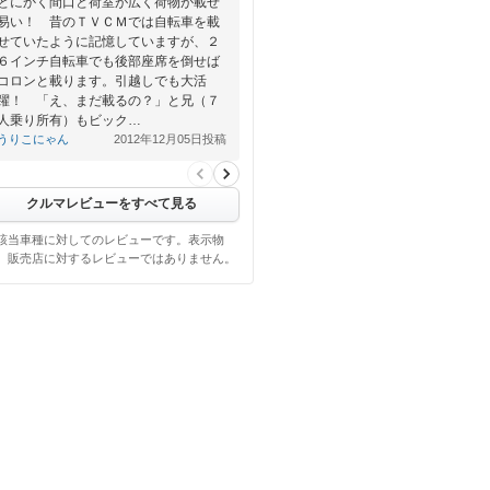
とにかく間口と荷室が広く荷物が載せ
易い！ 昔のＴＶＣＭでは自転車を載
せていたように記憶していますが、２
６インチ自転車でも後部座席を倒せば
コロンと載ります。引越しでも大活
躍！ 「え、まだ載るの？」と兄（７
人乗り所有）もビック…
うりこにゃん
2012年12月05日投稿
クルマレビューをすべて見る
該当車種に対してのレビューです。表示物
、販売店に対するレビューではありません。