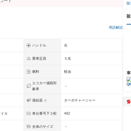
販
販
用語解説
ハンドル
右
乗車定員
５名
燃料
軽油
車
エコカー減税対
－
象車
過給器
ターボチャージャー
マイカ
車台番号下３桁
492
全体のサイズ
－