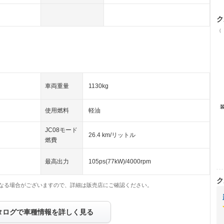
ク
（
車両重量
1130kg
使用燃料
軽油
JC08モード
26.4 km/リットル
燃費
最高出力
105ps(77kW)/4000rpm
ク
なる場合がございますので、詳細は販売店にご確認ください。
タログで車種情報を詳しく見る