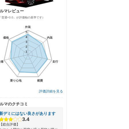
ルマレビュー
「普通=3.0」が評価軸の基準です）
外装
外装
5
5
4
4
価格
価格
内装
内装
3
3
2
2
1
1
装備
装備
走行
走行
乗り心地
乗り心地
燃費
燃費
評価詳細を見る
ルマのクチコミ
新デミにはない良さがあります
3.4
【総合評価】