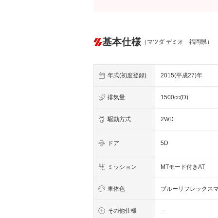
基本仕様
（マツダ デミオ 福岡県）
年式(初度登録)
2015(平成27)年
排気量
1500cc(D)
駆動方式
2WD
ドア
5D
ミッション
MTモード付きAT
車体色
ブルーリフレックス
その他仕様
－