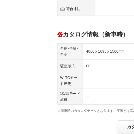
荷台寸法
－
カタログ情報（新車時）
全長×全幅×
4060 x 1695 x 1500mm
全高
駆動形式
FF
WLTCモー
－
ド燃費
10/15モード
－
燃費
※新車時のカタログデータとなります。実際とは異
カ