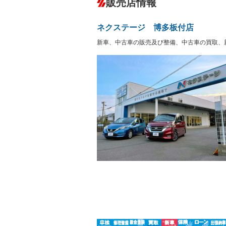
販売店情報
オーディオ：CDまたはCDチェンジャー
プレイヤー接続可／ミュージックサーバ
盗難防止システム
アイドリ
ヘッドライトウォッシャ
革シート
－
－
ネクステージ 博多板付店
ー
Bluetooth接続
100V電源
－
新車、中古車の販売及び整備、中古車の買取、
LEDヘッドランプ
HID(キ
－
レンタカーアップ
展示・試
－
－
ETC
エアロ
－
ランフラットタイヤ
パワーシ
－
－
フルフラットシート
チップア
－
－
シートヒーター
ウォーク
－
－
フロントカメラ
シートエ
－
－
ルーフレール
エアサス
－
－