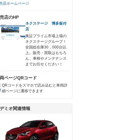
売店ホームページ
売店のHP
ネクステージ 博多板付
店
東証プライム市場上場の
ネクステージグループ！
全国総在庫30，000台以
上。販売・買取はもちろ
ん、車検やメンテナンス
までお任せください！
両ページQRコード
QRコードをスマホで読み込むと車両詳
細ページに遷移できます
デミオ関連情報