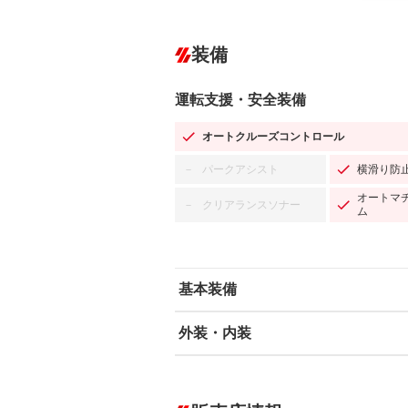
装備
運転支援・安全装備
オートクルーズコントロール
パークアシスト
横滑り防
－
オートマ
クリアランスソナー
－
ム
基本装備
外装・内装
エアバッグ：運転席/助手席/サイド
ABS
エアコン
カーナビ：SDナビ
ダウンヒルアシストコントロール
－