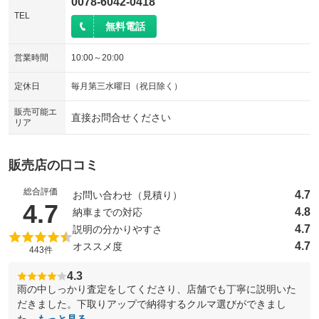
0078-6042-0418
TEL
無料電話
営業時間
10:00～20:00
定休日
毎月第三水曜日（祝日除く）
販売可能エ
直接お問合せください
リア
販売店の口コミ
総合評価
4.7
お問い合わせ（見積り）
（5点満点中）
4.7
4.8
納車までの対応
4.7
説明の分かりやすさ
4.7
オススメ度
443件
4.3
雨の中しっかり査定をしてくださり、店舗でも丁寧に説明いた
だきました。下取りアップで納得するクルマ選びができまし