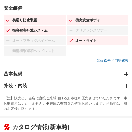
安全装備
横滑り防止装置
衝突安全ボディ
：装備あり
：装備あり
衝突被害軽減システム
クリアランスソナー
：装備あり
：装備なし
オートマチックハイビーム
オートライト
：装備なし
：装備あり
頸部衝撃緩和ヘッドレスト
：装備なし
装備略号／用語解説
基本装備
エアバッグ：運転席/助手席/サイド
外装・内装
：装備あり
スライドドア
カーナビ：メモリーナビ他
：装備なし
：装備あり
【注】販売は、当店に直接ご来場頂けるお客様を優先させていただきます。◆
お取置きはいたしません。◆在庫の有無をご確認お願いします。※販売は一般
サンルーフ
ABS
TV：ワンセグ
：装備なし
：装備あり
：装備あり
のお客様に限ります。
エアコン
Wエアコン
オーディオ：CDまたはCDチェンジャー
：装備あり
：装備なし
：装備あり
リフトアップ
パワーステアリング
カタログ情報(新車時)
ビジュアル：-／DVD再生
：装備なし
：装備あり
：装備あり