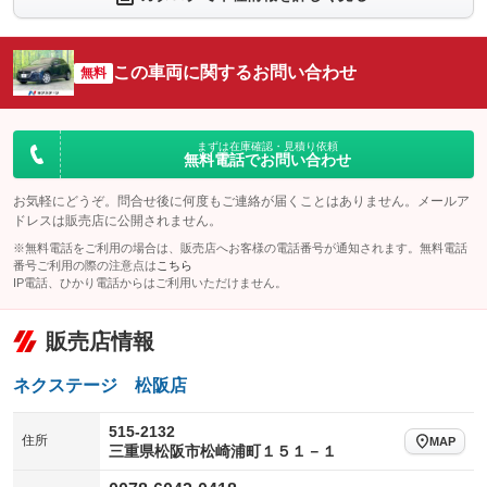
シートエアコン
全周囲カメラ
：装備なし
：装備なし
サイドカメラ
ルーフレール
この車両に関するお問い合わせ
：装備なし
無料
：装備なし
エアサスペンション
ヘッドライトウォッシャー
：装備なし
：装備なし
装備略号／用語解説
まずは在庫確認・見積り依頼
無料電話でお問い合わせ
お気軽にどうぞ。問合せ後に何度もご連絡が届くことはありません。メールア
ドレスは販売店に公開されません。
※無料電話をご利用の場合は、販売店へお客様の電話番号が通知されます。無料電話
番号ご利用の際の注意点は
こちら
IP電話、ひかり電話からはご利用いただけません。
販売店情報
ネクステージ 松阪店
515-2132
住所
MAP
三重県松阪市松崎浦町１５１－１