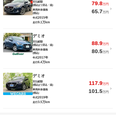
支払総額
79.8
万円
(税込)(リ済込・追)
車両本体価格
65.7
万円
(税込)
2015年
年式
9.1万km
走行
デミオ
支払総額
88.9
万円
(税込)(リ済込・追)
車両本体価格
80.5
万円
(税込)
2017年
年式
6.4万km
走行
デミオ
支払総額
117.9
万円
(税込)(リ済込・追)
車両本体価格
101.5
万円
(税込)
2019年
年式
3.5万km
走行