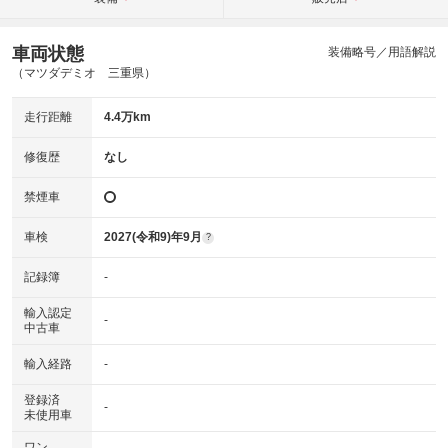
車両状態
装備略号／用語解説
（マツダデミオ 三重県）
走行距離
4.4万km
修復歴
なし
禁煙車
車検
2027(令和9)年9月
?
記録簿
-
輸入認定
-
中古車
輸入経路
-
登録済
-
未使用車
ワン