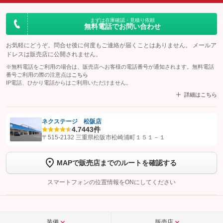
まずは在庫確認・見積り依頼
無料電話でお問い合わせ
お気軽にどうぞ。問合せ後に何度もご連絡が届くことはありません。 メールア
ドレスは販売店に公開されません。
※無料電話をご利用の場合は、販売店へお客様の電話番号が通知されます。無料電話
番号ご利用の際の注意点は
こちら
IP電話、ひかり電話からはご利用いただけません。
詳細はこちら
ネクステージ 松阪店
4.7
443件
【STEP1】
認証画面でグーネットを友だち追加してから「許可する」ボタンを押
〒515-2132 三重県松阪市松崎浦町１５１－１
します
MAPで販売店までのルートを確認する
【STEP2】
トーク画面で
ボタンをタップして問い合わせを
完了してください。
スマートフォンの位置情報をONにしてください
こちら
装備
販売店