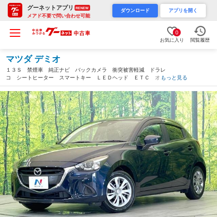
グーネットアプリ
RENEW
ダウンロード
アプリを開く
メアド不要で問い合わせ可能
0
お気に入り
閲覧履歴
マツダ デミオ
１３Ｓ 禁煙車 純正ナビ バックカメラ 衝突被害軽減 ドラレ
コ シートヒーター スマートキー ＬＥＤヘッド ＥＴＣ オー
もっと見る
トライト オートエアコン Ｂｌｕｅｔｏｏｔｈ 横滑り防止装
置 ＣＤ ＤＶＤ再生 地デジ（三重県）