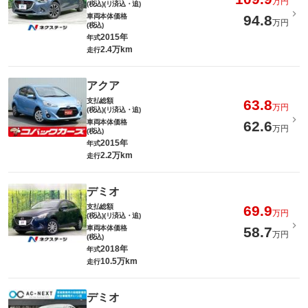
万円
(税込)(リ済込・追)
車両本体価格
94.8
万円
(税込)
2015年
年式
2.4万km
走行
アクア
支払総額
63.8
万円
(税込)(リ済込・追)
車両本体価格
62.6
万円
(税込)
2015年
年式
2.2万km
走行
デミオ
支払総額
69.9
万円
(税込)(リ済込・追)
車両本体価格
58.7
万円
(税込)
2018年
年式
10.5万km
走行
デミオ