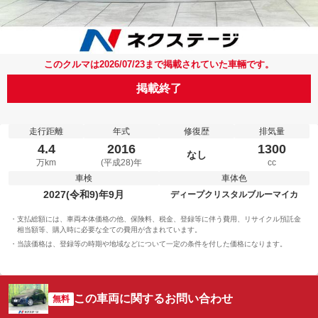
このクルマは2026/07/23まで掲載されていた車輛です。
掲載終了
走行距離
年式
修復歴
排気量
4.4
2016
1300
なし
万km
(平成28)年
cc
車検
車体色
2027(令和9)年9月
ディープクリスタルブルーマイカ
支払総額には、車両本体価格の他、保険料、税金、登録等に伴う費用、リサイクル預託金
相当額等、購入時に必要な全ての費用が含まれています。
当該価格は、登録等の時期や地域などについて一定の条件を付した価格になります。
この車両に関するお問い合わせ
無料