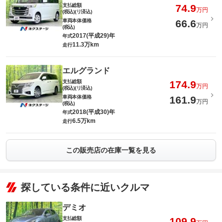
支払総額
74.9
万円
(税込)(リ済込)
車両本体価格
66.6
万円
(税込)
2017(平成29)年
年式
11.3万km
走行
エルグランド
支払総額
174.9
万円
(税込)(リ済込)
車両本体価格
161.9
万円
(税込)
2018(平成30)年
年式
6.5万km
走行
この販売店の在庫一覧を見る
探している条件に近いクルマ
デミオ
支払総額
109.9