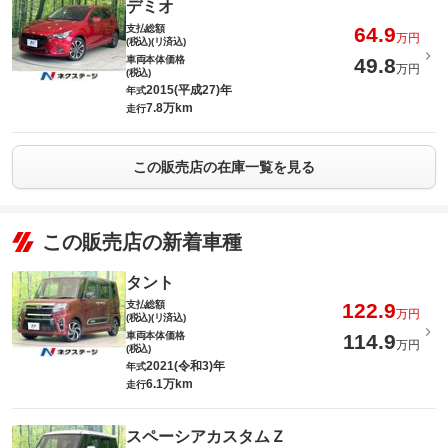
デミオ
支払総額
64.9
万円
(税込)(リ済込)
車両本体価格
49.8
万円
(税込)
2015(平成27)年
年式
7.8万km
走行
この販売店の在庫一覧を見る
この販売店の新着車種
タント
支払総額
122.9
万円
(税込)(リ済込)
車両本体価格
114.9
万円
(税込)
2021(令和3)年
年式
6.1万km
走行
スペーシアカスタムＺ