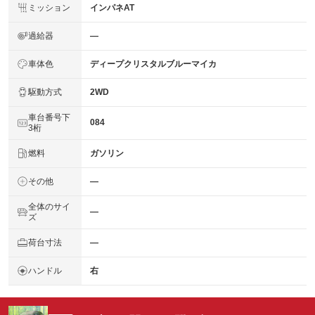
ミッション
インパネAT
過給器
―
車体色
ディープクリスタルブルーマイカ
駆動方式
2WD
車台番号下
084
3桁
燃料
ガソリン
その他
―
全体のサイ
―
ズ
荷台寸法
―
ハンドル
右