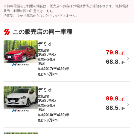
※無料電話をご利用の場合は、販売店へお客様の電話番号が通知されます。無料電話
番号ご利用の際の注意点は
こちら
IP電話、ひかり電話からはご利用いただけません。
この販売店の同一車種
デミオ
支払総額
79.9
万円
(税込)(リ済込)
車両本体価格
68.8
万円
(税込)
2017(平成29)年
年式
4.5万km
走行
デミオ
支払総額
99.9
万円
(税込)(リ済込)
車両本体価格
88.5
万円
(税込)
2018(平成30)年
年式
6.8万km
走行