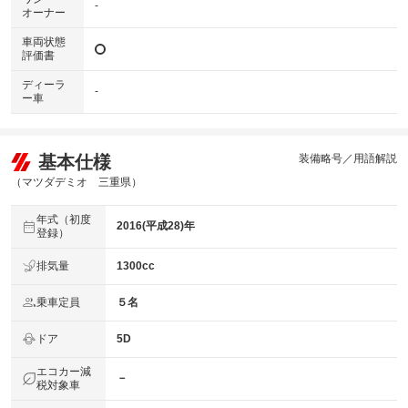
-
オーナー
車両状態
評価書
ディーラ
-
ー車
基本仕様
装備略号／用語解説
（マツダデミオ 三重県）
年式（初度
2016(平成28)年
登録）
排気量
1300cc
乗車定員
５名
ドア
5D
エコカー減
－
税対象車