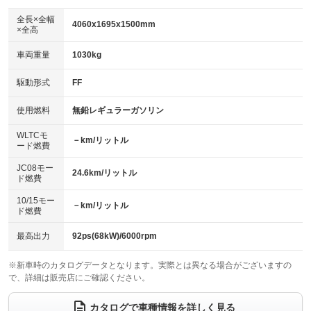
ダウンヒルアシストコントロール
アルミホイール
：装備なし
：装備なし
全長×全幅
4060x1695x1500mm
×全高
パワーウィンドウ
盗難防止システム
革シート
ハーフレザーシート
：装備あり
：装備あり
：装備なし
：装備なし
車両重量
1030kg
アイドリングストップ
ドライブレコーダー
キーレス
LEDヘッドランプ
：装備あり
：装備あり
：装備あり
：装備あり
USB入力端子
Bluetooth接続
駆動形式
FF
HID(キセノンライト)
ポータブルナビ
：装備あり
：装備あり
：装備あり
：装備なし
100V電源
クリーンディーゼル
バックカメラ
ETC
使用燃料
無鉛レギュラーガソリン
：装備なし
：装備なし
：装備あり
：装備あり
センターデフロック
エアロ
スマートキー
：装備なし
WLTCモ
：装備なし
：装備あり
－km/リットル
ード燃費
レンタカーアップ
展示・試乗車
ローダウン
ランフラットタイヤ
：装備なし
：装備なし
：装備なし
：装備なし
JC08モー
24.6km/リットル
ド燃費
電動格納ミラー
パワーシート
3列シート
：装備あり
：装備なし
：装備なし
10/15モー
装備略号／用語解説
－km/リットル
ベンチシート
フルフラットシート
ド燃費
：装備なし
：装備なし
チップアップシート
オットマン
：装備なし
：装備なし
最高出力
92ps(68kW)/6000rpm
電動格納サードシート
シートヒーター
：装備なし
：装備あり
※新車時のカタログデータとなります。実際とは異なる場合がございますの
で、詳細は販売店にご確認ください。
ウォークスルー
後席モニター
：装備なし
：装備なし
電動リアゲート
フロントカメラ
カタログで車種情報を詳しく見る
：装備なし
：装備なし