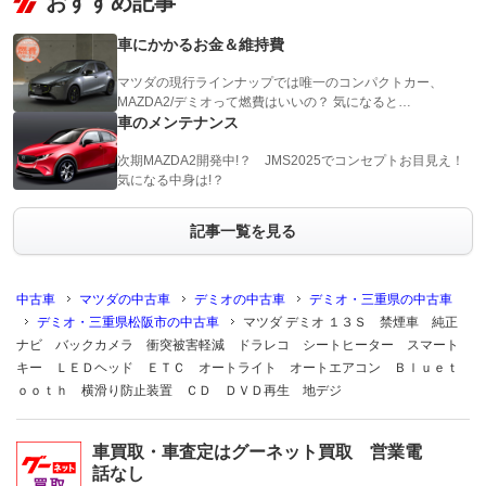
おすすめ記事
車にかかるお金＆維持費
マツダの現行ラインナップでは唯一のコンパクトカー、
MAZDA2/デミオって燃費はいいの？ 気になると…
車のメンテナンス
次期MAZDA2開発中!？ JMS2025でコンセプトお目見え！
気になる中身は!？
記事一覧を見る
中古車
マツダの中古車
デミオの中古車
デミオ・三重県の中古車
デミオ・三重県松阪市の中古車
マツダ デミオ １３Ｓ 禁煙車 純正
ナビ バックカメラ 衝突被害軽減 ドラレコ シートヒーター スマート
キー ＬＥＤヘッド ＥＴＣ オートライト オートエアコン Ｂｌｕｅｔ
ｏｏｔｈ 横滑り防止装置 ＣＤ ＤＶＤ再生 地デジ
車買取・車査定はグーネット買取 営業電
話なし