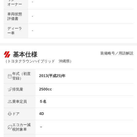
-
オーナー
車両状態
-
評価書
ディーラ
-
ー車
基本仕様
装備略号／用語解説
（トヨタクラウンハイブリッド 沖縄県）
年式（初度
2013(平成25)年
登録）
排気量
2500cc
乗車定員
５名
ドア
4D
エコカー減
－
税対象車