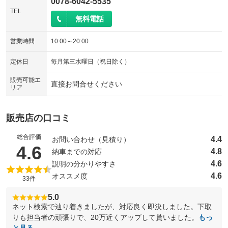
0078-6042-5535
TEL
無料電話
営業時間
10:00～20:00
定休日
毎月第三水曜日（祝日除く）
販売可能エ
直接お問合せください
リア
販売店の口コミ
総合評価
4.4
お問い合わせ（見積り）
（5点満点中）
4.6
4.8
納車までの対応
4.6
説明の分かりやすさ
4.6
オススメ度
33件
5.0
ネット検索で辿り着きましたが、対応良く即決しました。下取
りも担当者の頑張りで、20万近くアップして貰いました。
もっ