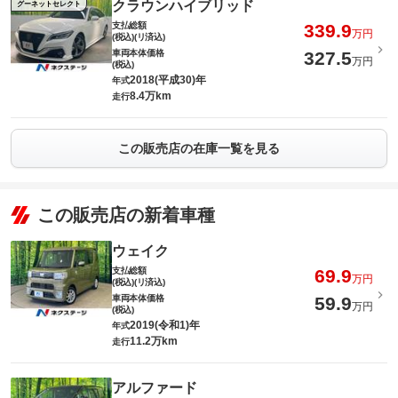
クラウンハイブリッド
グーネットセレクト
支払総額
339.9
万円
(税込)(リ済込)
車両本体価格
327.5
万円
(税込)
2018(平成30)年
年式
8.4万km
走行
この販売店の在庫一覧を見る
この販売店の新着車種
ウェイク
支払総額
69.9
万円
(税込)(リ済込)
車両本体価格
59.9
万円
(税込)
2019(令和1)年
年式
11.2万km
走行
アルファード