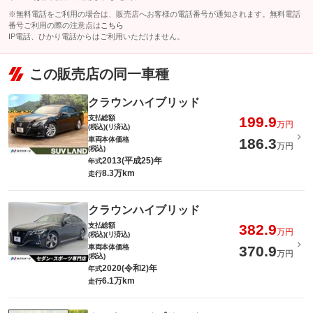
※無料電話をご利用の場合は、販売店へお客様の電話番号が通知されます。無料電話
番号ご利用の際の注意点は
こちら
IP電話、ひかり電話からはご利用いただけません。
この販売店の同一車種
クラウンハイブリッド
支払総額
199.9
万円
(税込)(リ済込)
車両本体価格
186.3
万円
(税込)
2013(平成25)年
年式
8.3万km
走行
クラウンハイブリッド
支払総額
382.9
万円
(税込)(リ済込)
車両本体価格
370.9
万円
(税込)
2020(令和2)年
年式
6.1万km
走行