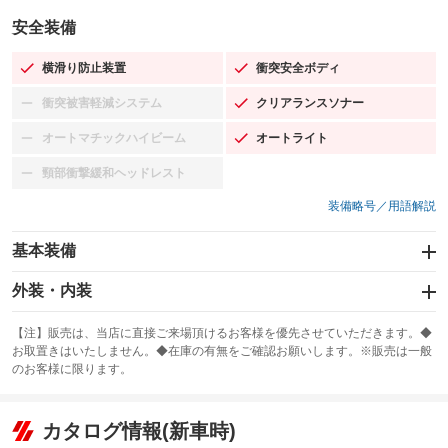
安全装備
横滑り防止装置
衝突安全ボディ
：装備あり
：装備あり
衝突被害軽減システム
クリアランスソナー
：装備なし
：装備あり
オートマチックハイビーム
オートライト
：装備なし
：装備あり
頸部衝撃緩和ヘッドレスト
：装備なし
装備略号／用語解説
基本装備
エアバッグ：運転席/助手席/サイド
外装・内装
：装備あり
スライドドア
カーナビ：HDDナビ
：装備なし
：装備あり
【注】販売は、当店に直接ご来場頂けるお客様を優先させていただきます。◆
お取置きはいたしません。◆在庫の有無をご確認お願いします。※販売は一般
サンルーフ
ABS
TV：フルセグ
：装備なし
：装備あり
：装備あり
のお客様に限ります。
エアコン
Wエアコン
オーディオ：CDまたはCDチェンジャー
：装備あり
：装備なし
：装備あり
リフトアップ
パワーステアリング
カタログ情報(新車時)
ビジュアル：-／DVD再生
：装備なし
：装備あり
：装備あり