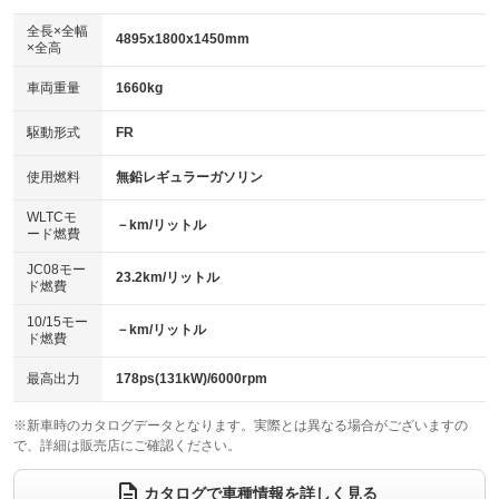
ダウンヒルアシストコントロール
アルミホイール：18インチ
：装備なし
：装備あり
全長×全幅
4895x1800x1450mm
×全高
パワーウィンドウ
盗難防止システム
革シート
ハーフレザーシート
：装備あり
：装備あり
：装備なし
：装備なし
車両重量
1660kg
アイドリングストップ
ドライブレコーダー
キーレス
LEDヘッドランプ
：装備なし
：装備あり
：装備あり
：装備なし
USB入力端子
Bluetooth接続
駆動形式
FR
HID(キセノンライト)
ポータブルナビ
：装備なし
：装備あり
：装備あり
：装備なし
100V電源
クリーンディーゼル
バックカメラ
ETC
使用燃料
無鉛レギュラーガソリン
：装備なし
：装備なし
：装備あり
：装備あり
センターデフロック
エアロ
スマートキー
：装備なし
WLTCモ
：装備なし
：装備あり
－km/リットル
ード燃費
レンタカーアップ
展示・試乗車
ローダウン
ランフラットタイヤ
：装備なし
：装備なし
：装備なし
：装備なし
JC08モー
23.2km/リットル
ド燃費
電動格納ミラー
パワーシート
3列シート
：装備あり
：装備あり
：装備なし
10/15モー
装備略号／用語解説
－km/リットル
ベンチシート
フルフラットシート
ド燃費
：装備なし
：装備なし
チップアップシート
オットマン
：装備なし
：装備なし
最高出力
178ps(131kW)/6000rpm
電動格納サードシート
シートヒーター
：装備なし
：装備あり
※新車時のカタログデータとなります。実際とは異なる場合がございますの
で、詳細は販売店にご確認ください。
ウォークスルー
後席モニター
：装備なし
：装備なし
電動リアゲート
フロントカメラ
カタログで車種情報を詳しく見る
：装備なし
：装備あり