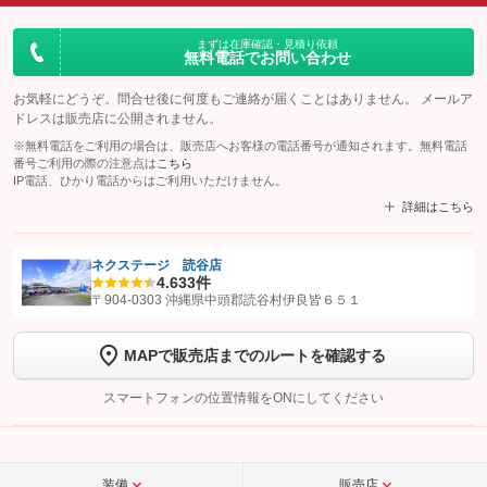
まずは在庫確認・見積り依頼
無料電話でお問い合わせ
お気軽にどうぞ。問合せ後に何度もご連絡が届くことはありません。 メールア
ドレスは販売店に公開されません。
※無料電話をご利用の場合は、販売店へお客様の電話番号が通知されます。無料電話
番号ご利用の際の注意点は
こちら
IP電話、ひかり電話からはご利用いただけません。
詳細はこちら
ネクステージ 読谷店
4.6
33件
【STEP1】
認証画面でグーネットを友だち追加してから「許可する」ボタンを押
〒904-0303 沖縄県中頭郡読谷村伊良皆６５１
します
MAPで販売店までのルートを確認する
【STEP2】
トーク画面で
ボタンをタップして問い合わせを
完了してください。
スマートフォンの位置情報をONにしてください
こちら
装備
販売店