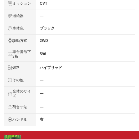
ミッション
CVT
過給器
―
車体色
ブラック
駆動方式
2WD
車台番号下
596
3桁
燃料
ハイブリッド
その他
―
全体のサイ
―
ズ
荷台寸法
―
ハンドル
右