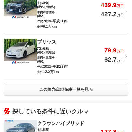
支払総額
439.9
万円
(税込)(リ済込)
車両本体価格
427.2
万円
(税込)
2019(平成31)年
年式
6.1万km
走行
プリウス
支払総額
79.9
万円
(税込)(リ済込)
車両本体価格
62.7
万円
(税込)
2011(平成23)年
年式
12.2万km
走行
この販売店の在庫一覧を見る
探している条件に近いクルマ
クラウンハイブリッド
支払総額
127.8