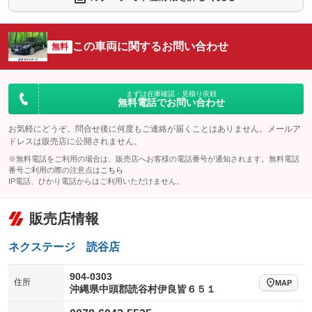
シートエアコン
全周囲カメラ
：装備なし
：装備あり
サイドカメラ
ルーフレール
この車両に関するお問い合わせ
：装備あり
無料
：装備なし
エアサスペンション
ヘッドライトウォッシャー
：装備なし
：装備なし
装備略号／用語解説
まずは在庫確認・見積り依頼
無料電話でお問い合わせ
お気軽にどうぞ。問合せ後に何度もご連絡が届くことはありません。メールア
ドレスは販売店に公開されません。
※無料電話をご利用の場合は、販売店へお客様の電話番号が通知されます。無料電話
番号ご利用の際の注意点は
こちら
IP電話、ひかり電話からはご利用いただけません。
販売店情報
ネクステージ 読谷店
904-0303
住所
MAP
沖縄県中頭郡読谷村伊良皆６５１