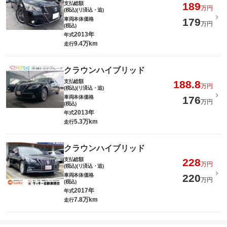
支払総額
189
万円
(税込)(リ済込・追)
車両本体価格
179
万円
(税込)
2013年
年式
9.4万km
走行
クラウンハイブリッド
支払総額
188.8
万円
(税込)(リ済込・追)
車両本体価格
176
万円
(税込)
2013年
年式
5.3万km
走行
クラウンハイブリッド
支払総額
228
万円
(税込)(リ済込・追)
車両本体価格
220
万円
(税込)
2017年
年式
7.8万km
走行