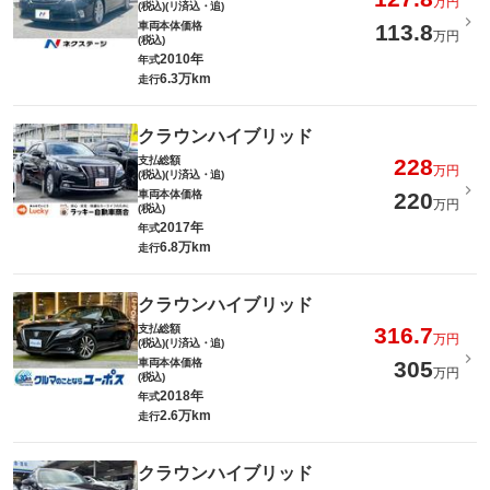
万円
(税込)(リ済込・追)
車両本体価格
113.8
万円
(税込)
2010年
年式
6.3万km
走行
クラウンハイブリッド
支払総額
228
万円
(税込)(リ済込・追)
車両本体価格
220
万円
(税込)
2017年
年式
6.8万km
走行
クラウンハイブリッド
支払総額
316.7
万円
(税込)(リ済込・追)
車両本体価格
305
万円
(税込)
2018年
年式
2.6万km
走行
クラウンハイブリッド