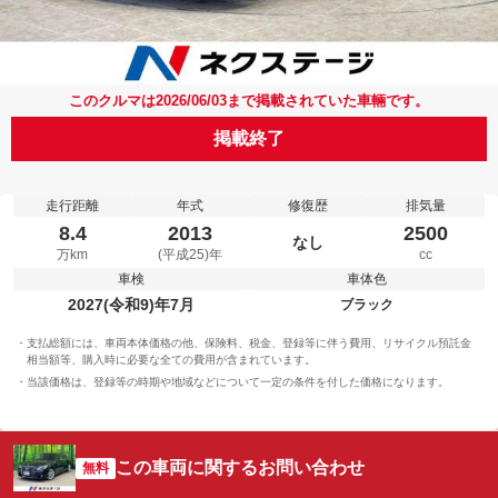
このクルマは2026/06/03まで掲載されていた車輛です。
掲載終了
走行距離
年式
修復歴
排気量
8.4
2013
2500
なし
万km
(平成25)年
cc
車検
車体色
2027(令和9)年7月
ブラック
支払総額には、車両本体価格の他、保険料、税金、登録等に伴う費用、リサイクル預託金
相当額等、購入時に必要な全ての費用が含まれています。
当該価格は、登録等の時期や地域などについて一定の条件を付した価格になります。
この車両に関するお問い合わせ
無料