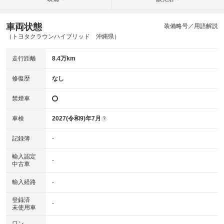
車両状態
装備略号／用語解説
（トヨタクラウンハイブリッド 沖縄県）
走行距離
8.4万km
修復歴
なし
禁煙車
車検
2027(令和9)年7月
?
記録簿
-
輸入認定
-
中古車
輸入経路
-
登録済
-
未使用車
ワン