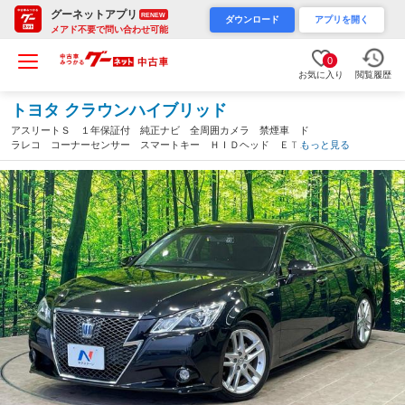
グーネットアプリ
RENEW
ダウンロード
アプリを開く
メアド不要で問い合わせ可能
0
お気に入り
閲覧履歴
トヨタ クラウンハイブリッド
アスリートＳ １年保証付 純正ナビ 全周囲カメラ 禁煙車 ド
ラレコ コーナーセンサー スマートキー ＨＩＤヘッド ＥＴ
もっと見る
Ｃ クルコン 純正１８インチアルミ オートライト デュアルエ
アコン Ｂｌｕｅｔｏｏｔｈ ＣＤ（沖縄県）