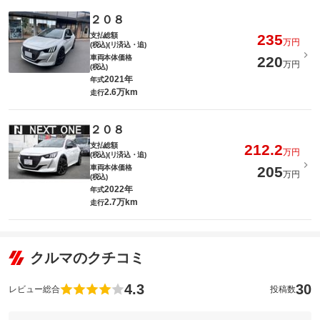
２０８
支払総額
235
万円
(税込)(リ済込・追)
車両本体価格
220
万円
(税込)
2021年
年式
2.6万km
走行
２０８
支払総額
212.2
万円
(税込)(リ済込・追)
車両本体価格
205
万円
(税込)
2022年
年式
2.7万km
走行
クルマのクチコミ
4.3
30
レビュー総合
投稿数