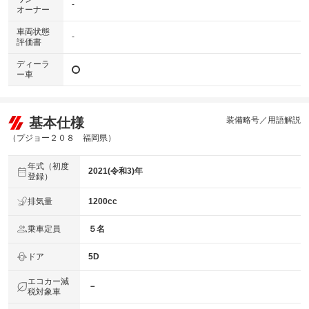
-
オーナー
車両状態
-
評価書
ディーラ
ー車
基本仕様
装備略号／用語解説
（プジョー２０８ 福岡県）
年式（初度
2021(令和3)年
登録）
排気量
1200cc
乗車定員
５名
ドア
5D
エコカー減
－
税対象車