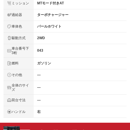
ミッション
MTモード付きAT
過給器
ターボチャージャー
車体色
パールホワイト
駆動方式
2WD
車台番号下
043
3桁
燃料
ガソリン
その他
―
全体のサイ
―
ズ
荷台寸法
―
ハンドル
右