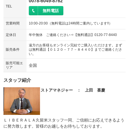
0078-6049-8762
TEL
無料電話
営業時間
10:00-20:00（無料電話は24時間ご案内しています!!）
定休日
年中無休 ご連絡ください⇒【無料通話】0120-77-8440
遠方のお客様もオンライン完結でご購入いただけます。まず
販売条件
は無料通話【０１２０－７７－８４４０】までご連絡くださ
い。
販売可能エ
全国
リア
スタッフ紹介
ストアマネジャー ： 上田 喜慶
ＬＩＢＥＲＡＬＡ久留米スタッフ一同、ご信頼にお応えできるよう
に努力致します。皆様のお越しをお待ちしております。