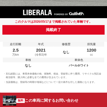
このクルマは2026/05/17まで掲載されていた車輛です。
掲載終了
走行距離
年式
修復歴
排気量
2.5
2021
1200
なし
万km
(令和3)年
cc
車検
車体色
なし
パールホワイト
支払総額には、車両本体価格の他、保険料、税金、登録等に伴う費用、リサイクル預託金
相当額等、購入時に必要な全ての費用が含まれています。
当該価格は、登録等の時期や地域などについて一定の条件を付した価格になります。
この車両に関するお問い合わせ
無料