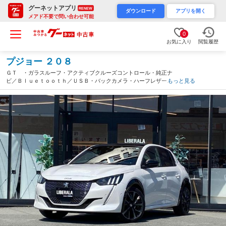
グーネットアプリ
RENEW
ダウンロード
アプリを開く
メアド不要で問い合わせ可能
0
お気に入り
閲覧履歴
プジョー ２０８
ＧＴ ・ガラスルーフ・アクティブクルーズコントロール・純正ナ
ビ／Ｂｌｕｅｔｏｏｔｈ／ＵＳＢ・バックカメラ・ハーフレザーシ
もっと見る
ート／シートヒーター・フルセグ・ＥＴＣ・純正１７ＡＷ・保証
書・取扱説明書・スペアキー（福岡県）