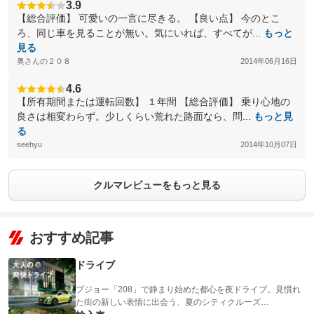
3.9
【総合評価】 可愛いの一言に尽きる。 【良い点】 今のとこ
ろ、同じ車を見ることが無い。気にいれば、すべてが...
もっと
見る
奥さんの２０８
2014年06月16日
4.6
【所有期間または運転回数】 １年間 【総合評価】 乗り心地の
良さは相変わらず。少しくらい荒れた路面なら、問...
もっと見
る
seehyu
2014年10月07日
クルマレビューをもっと見る
おすすめ記事
ドライブ
プジョー「208」で静まり始めた都心を夜ドライブ。見慣れ
た街の新しい表情に出会う、夏のシティクルーズ…