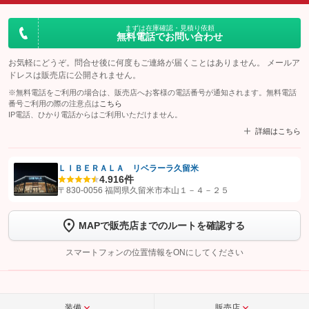
まずは在庫確認・見積り依頼
無料電話でお問い合わせ
お気軽にどうぞ。問合せ後に何度もご連絡が届くことはありません。 メールア
ドレスは販売店に公開されません。
※無料電話をご利用の場合は、販売店へお客様の電話番号が通知されます。無料電話
番号ご利用の際の注意点は
こちら
IP電話、ひかり電話からはご利用いただけません。
詳細はこちら
ＬＩＢＥＲＡＬＡ リベラーラ久留米
4.9
16件
【STEP1】
認証画面でグーネットを友だち追加してから「許可する」ボタンを押
〒830-0056 福岡県久留米市本山１－４－２５
します
MAPで販売店までのルートを確認する
【STEP2】
トーク画面で
ボタンをタップして問い合わせを
完了してください。
スマートフォンの位置情報をONにしてください
こちら
装備
販売店