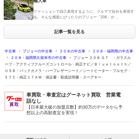
輸入車
ファッションで自己表現するように、クルマで自分を表現す
る。そんな感覚にぴったりのプジョー「208」が…
記事一覧を見る
中古車
プジョーの中古車
２０８の中古車
２０８・福岡県の中古車
２０８・福岡県久留米市の中古車
プジョー ２０８ ＧＴ ・ガラスル
ーフ・アクティブクルーズコントロール・純正ナビ／Ｂｌｕｅｔｏｏｔｈ／
ＵＳＢ・バックカメラ・ハーフレザーシート／シートヒーター・フルセグ・
ＥＴＣ・純正１７ＡＷ・保証書・取扱説明書・スペアキー
車買取・車査定はグーネット買取 営業電
話なし
【日本最大級の加盟店数】約30万のデータから予
想以上の高額査定を実現！