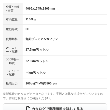
ダウンヒルアシストコントロール
アルミホイール：17インチ
：装備なし
：装備あり
全長×全幅
4095x1745x1465mm
×全高
パワーウィンドウ
盗難防止システム
革シート
ハーフレザーシート
：装備あり
：装備あり
：装備なし
：装備あり
車両重量
1160kg
アイドリングストップ
ドライブレコーダー
キーレス
LEDヘッドランプ
：装備あり
：装備なし
：装備あり
：装備あり
USB入力端子
Bluetooth接続
駆動形式
FF
HID(キセノンライト)
ポータブルナビ
：装備あり
：装備あり
：装備なし
：装備なし
100V電源
クリーンディーゼル
バックカメラ
ETC
使用燃料
無鉛プレミアムガソリン
：装備なし
：装備なし
：装備あり
：装備あり
センターデフロック
エアロ
スマートキー
：装備なし
WLTCモ
：装備なし
：装備あり
17.9km/リットル
ード燃費
レンタカーアップ
展示・試乗車
ローダウン
ランフラットタイヤ
：装備なし
：装備なし
：装備なし
：装備なし
JC08モー
22.0km/リットル
ド燃費
電動格納ミラー
パワーシート
3列シート
：装備あり
：装備なし
：装備なし
10/15モー
装備略号／用語解説
－km/リットル
ベンチシート
フルフラットシート
ド燃費
：装備なし
：装備なし
チップアップシート
オットマン
：装備なし
：装備なし
最高出力
100ps(74kW)/5500rpm
電動格納サードシート
シートヒーター
：装備なし
：装備あり
※新車時のカタログデータとなります。実際とは異なる場合がございますの
で、詳細は販売店にご確認ください。
ウォークスルー
後席モニター
：装備なし
：装備なし
電動リアゲート
フロントカメラ
カタログで車種情報を詳しく見る
：装備なし
：装備なし