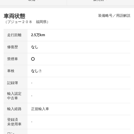
車両状態
装備略号／用語解説
（プジョー２０８ 福岡県）
走行距離
2.5万km
修復歴
なし
禁煙車
車検
なし
?
記録簿
-
輸入認定
-
中古車
輸入経路
正規輸入車
登録済
-
未使用車
ワン