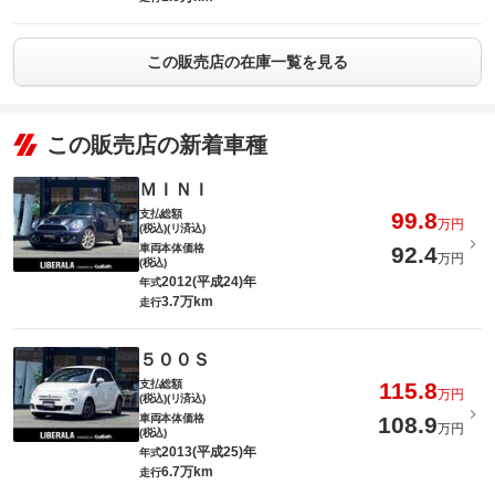
この販売店の在庫一覧を見る
この販売店の新着車種
ＭＩＮＩ
支払総額
99.8
万円
(税込)(リ済込)
車両本体価格
92.4
万円
(税込)
2012(平成24)年
年式
3.7万km
走行
５００Ｓ
支払総額
115.8
万円
(税込)(リ済込)
車両本体価格
108.9
万円
(税込)
2013(平成25)年
年式
6.7万km
走行