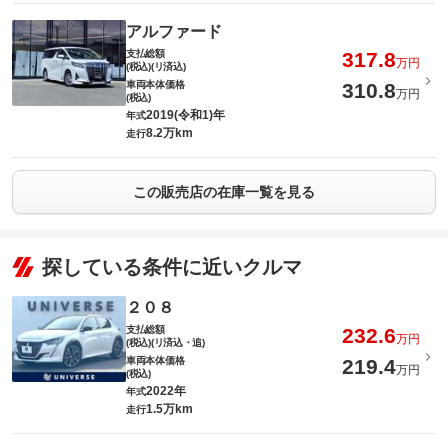
アルファード
支払総額
317.8
万円
(税込)(リ済込)
車両本体価格
310.8
万円
(税込)
2019(令和1)年
年式
8.2万km
走行
この販売店の在庫一覧を見る
探している条件に近いクルマ
２０８
支払総額
232.6
万円
(税込)(リ済込・追)
車両本体価格
219.4
万円
(税込)
2022年
年式
1.5万km
走行