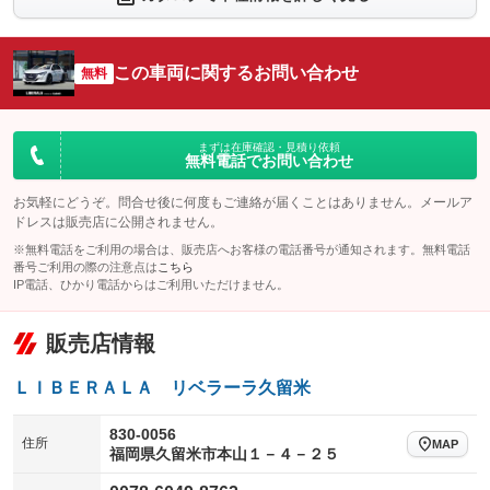
シートエアコン
全周囲カメラ
：装備なし
：装備なし
サイドカメラ
ルーフレール
この車両に関するお問い合わせ
：装備なし
無料
：装備なし
エアサスペンション
ヘッドライトウォッシャー
：装備なし
：装備なし
装備略号／用語解説
まずは在庫確認・見積り依頼
無料電話でお問い合わせ
お気軽にどうぞ。問合せ後に何度もご連絡が届くことはありません。メールア
ドレスは販売店に公開されません。
※無料電話をご利用の場合は、販売店へお客様の電話番号が通知されます。無料電話
番号ご利用の際の注意点は
こちら
IP電話、ひかり電話からはご利用いただけません。
販売店情報
ＬＩＢＥＲＡＬＡ リベラーラ久留米
830-0056
住所
MAP
福岡県久留米市本山１－４－２５