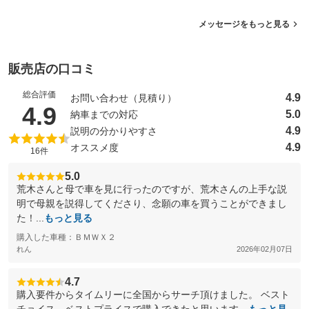
メッセージをもっと見る
販売店の口コミ
総合評価
4.9
お問い合わせ（見積り）
（5点満点中）
4.9
5.0
納車までの対応
4.9
説明の分かりやすさ
4.9
オススメ度
16件
5.0
荒木さんと母で車を見に行ったのですが、荒木さんの上手な説
明で母親を説得してくださり、念願の車を買うことができまし
た！...
もっと見る
購入した車種：ＢＭＷＸ２
れん
2026年02月07日
4.7
購入要件からタイムリーに全国からサーチ頂けました。 ベスト