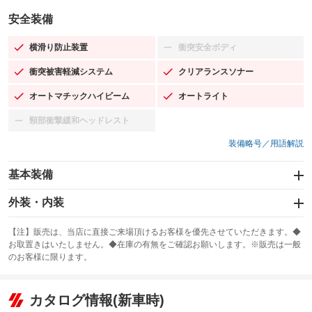
安全装備
横滑り防止装置
衝突安全ボディ
：装備あり
：装備なし
衝突被害軽減システム
クリアランスソナー
：装備あり
：装備あり
オートマチックハイビーム
オートライト
：装備あり
：装備あり
頸部衝撃緩和ヘッドレスト
：装備なし
装備略号／用語解説
基本装備
エアバッグ：運転席/助手席/サイド
外装・内装
：装備あり
スライドドア
カーナビ：メモリーナビ他
：装備なし
：装備あり
【注】販売は、当店に直接ご来場頂けるお客様を優先させていただきます。◆
お取置きはいたしません。◆在庫の有無をご確認お願いします。※販売は一般
サンルーフ
ABS
TV：フルセグ
：装備あり
：装備あり
：装備あり
のお客様に限ります。
エアコン
Wエアコン
オーディオ：ミュージックプレイヤー接続可
：装備あり
：装備なし
：装備あり
リフトアップ
パワーステアリング
カタログ情報(新車時)
ビジュアル
：装備なし
：装備あり
：装備なし