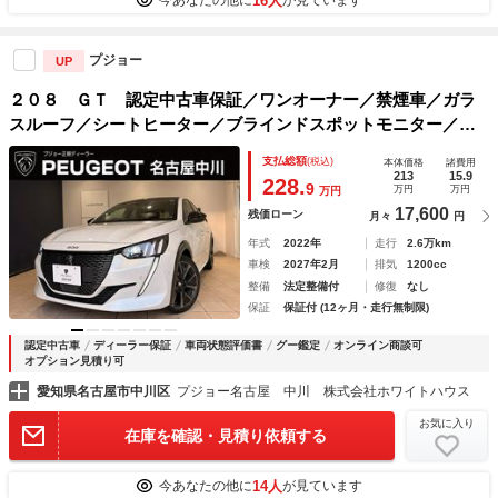
16人
今あなたの他に
が見ています
プジョー
UP
２０８ ＧＴ 認定中古車保証／ワンオーナー／禁煙車／ガラ
スルーフ／シートヒーター／ブラインドスポットモニター／ア
ップルカープレイ／アンドロイドオート／ＡＣＣ／純正１７イ
支払総額
(税込)
本体価格
諸費用
ンチアロイホイール／ＥＴＣ
213
15.9
228.
9
万円
万円
万円
17,600
残価ローン
月々
円
年式
2022年
走行
2.6万km
車検
2027年2月
排気
1200cc
整備
法定整備付
修復
なし
保証
保証付 (12ヶ月・走行無制限)
認定中古車
ディーラー保証
車両状態評価書
グー鑑定
オンライン商談可
オプション見積り可
愛知県名古屋市中川区
プジョー名古屋 中川 株式会社ホワイトハウス
お気に入り
在庫を確認・見積り依頼する
14人
今あなたの他に
が見ています