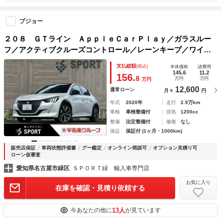
プジョー
２０８ ＧＴライン ＡｐｐｌｅＣａｒＰｌａｙ／ガラスルー
フ／アクティブクルーズコントロール／レーンキープ／ワイア
レス充電／パドルシフト／ブラインドスポットモニター／ＥＴ
支払総額
(税込)
本体価格
諸費用
Ｃ／ＵＳＢポート／バックカメラ／プッシュスタート
145.6
11.2
156.
8
万円
万円
万円
12,600
通常ローン
月々
円
年式
2020年
走行
2.9万km
車検
車検整備付
排気
1200cc
整備
法定整備付
修復
なし
保証
保証付 (1ヶ月・1000km)
販売店保証
車両状態評価書
グー鑑定
オンライン商談可
オプション見積り可
ローン仮審査
愛知県名古屋市緑区
ＳＰＯＲＴ緑 輸入車専門店
お気に入り
在庫を確認・見積り依頼する
13人
今あなたの他に
が見ています