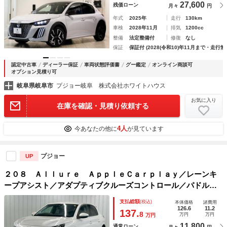
27,600
残価ローン
月々
円
年式
2025年
走行
130km
車検
2028年11月
排気
1200cc
整備
法定整備付
修復
なし
保証
保証付 (2028(令和10)年11月まで・走行無
認定中古車
ディーラー保証
車両状態評価書
グー鑑定
オンライン商談可
オプション見積り可
岐阜県岐阜市
プジョー岐阜 株式会社ホワイトハウス
お気に入り
在庫を確認・見積り依頼する
4人
今あなたの他に
が見ています
プジョー
UP
２０８ Ａｌｌｕｒｅ ＡｐｐｌｅＣａｒｐｌａｙ／レーンキ
ープアシスト／アダプティブクルーズコントロール／パドルシ
フト／スマートキー／プッシュスタート／ＬＥＤヘッドライト
支払総額
(税込)
本体価格
諸費用
／ＥＴＣ車載器／オートエアコン／オートライト／
126.6
11.2
137.
8
万円
万円
万円
11,800
通常ローン