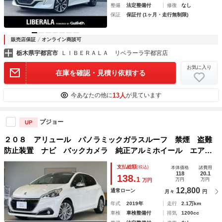
整備
法定整備付
修復
なし
保証
保証付 (1ヶ月・走行無制限)
販売店保証
オンライン商談可
栃木県宇都宮市
ＬＩＢＥＲＡＬＡ リベラーラ宇都宮店
お気に入り
在庫を確認・見積り依頼する
13人
今あなたの他に
が見ています
プジョー
UP
２０８ アリュール パノラミックガラスルーフ 禁煙 盗難
防止装置 ナビ バックカメラ 純正アルミホイール エアコ
ン ＥＳＣ ＥＴＣ ＡＢＳ ターボ 記録簿 エアバッグ
支払総額
(税込)
本体価格
諸費用
パワーステアリング パワーウィンドウ
118
20.1
138.
1
万円
万円
万円
12,800
通常ローン
月々
円
年式
2019年
走行
2.1万km
車検
車検整備付
排気
1200cc