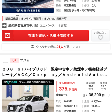
車検
2027年5月
排気
1200cc
整備
法定整備付
修復
なし
保証
保証付 (1ヶ月・走行無制限)
販売店保証
オンライン商談可
オプション見積り可
愛知県名古屋市中川区
ユニバース 名古屋
お気に入り
在庫を確認・見積り依頼する
21人
今あなたの他に
が見ています
プジョー
UP
２０８ ＧＴハイブリッド 認定中古車／禁煙車／衝突軽減ブ
レーキ／ＡＣＣ／Ｃａｒｐｌａｙ／ＡｎｄｒｏｉｄＡｕｔｏ／
ハーフ革シート／バックカメラ／ＬＥＤヘッドライト／スマー
支払総額
(税込)
本体価格
諸費用
トキー／クリアランスソナー／アルミペダル／パドルシフト／
360
15.6
375.
6
万円
万円
万円
36,200
残価ローン
月々
円
年式
2025年
走行
0.2万km
車検
2028年11月
排気
1200cc
整備
法定整備付
修復
なし