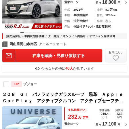
16,000
通常ローン
月々
円
年式
2021年
走行
5.7万km
車検
車検整備付
排気
1200cc
整備
法定整備付
修復
なし
保証
保証付 (12ヶ月・走行無制限)
販売店保証
車両状態評価書
グー鑑定
オンライン商談可
オプション見積り可
岡山県岡山市南区
アールエスオート
お気に入り
在庫を確認・見積り依頼する
40人
今あなたの他に
が見ています
プジョー
UP
２０８ ＧＴ パノラミックガラスルーフ 黒革 Ａｐｐｌｅ
ＣａｒＰｌａｙ アクティブクルコン アクティブセーフティ
ブレーキ シートヒーター プライバシーガラス ＬＥＤヘッ
支払総額
(税込)
本体価格
諸費用
ドランプ 純正１７インチＡＷ ＥＴＣ 禁煙車
219.4
13.2
232.
6
万円
万円
万円
17,100
通常ローン
月々
円