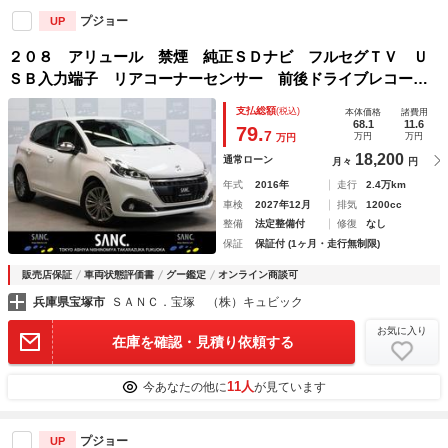
プジョー
UP
２０８ アリュール 禁煙 純正ＳＤナビ フルセグＴＶ Ｕ
ＳＢ入力端子 リアコーナーセンサー 前後ドライブレコーダ
ー 衝突被害軽減ブレーキ 左右独立調整エアコン クローム
支払総額
(税込)
本体価格
諸費用
ドアミラーカバー １６インチＡＷ
68.1
11.6
79.
7
万円
万円
万円
18,200
通常ローン
月々
円
年式
2016年
走行
2.4万km
車検
2027年12月
排気
1200cc
整備
法定整備付
修復
なし
保証
保証付 (1ヶ月・走行無制限)
販売店保証
車両状態評価書
グー鑑定
オンライン商談可
兵庫県宝塚市
ＳＡＮＣ．宝塚 （株）キュビック
お気に入り
在庫を確認・見積り依頼する
11人
今あなたの他に
が見ています
プジョー
UP