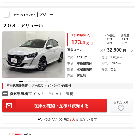
プジョー
グーネットセレクト
２０８ アリュール
支払総額
(税込)
本体価格
諸費用
159
14.3
173.
3
万円
万円
万円
32,900
通常ローン
月々
円
年式
2021年
走行
2.6万km
車検
車検整備付
排気
1200cc
整備
法定整備付
修復
なし
保証
保証無
車両状態評価書
グー鑑定
オンライン商談可
愛知県豊橋市
ＣＡＲ ＰＬＡＴ 豊橋
お気に入り
在庫を確認・見積り依頼する
7人
今あなたの他に
が見ています