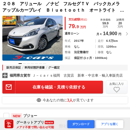
２０８ アリュール ／ナビ フルセグＴＶ バックカメラ
アップルカープレイ Ｂｌｕｅｔｏｏｔｈ オートライト Ｌ
ＥＤラインポジションライト クルーズコントロール ＥＴ
支払総額
(税込)
本体価格
諸費用
Ｃ クリアランスソナー 衝突軽減ブレーキ
59.9
20
79.
9
万円
万円
万円
14,900
通常ローン
月々
円
年式
2017年
走行
6.5万km
車検
なし
排気
1200cc
整備
法定整備付
修復
なし
保証
保証付 (1ヶ月・1000km)
販売店保証
車両状態評価書
グー鑑定
福岡県古賀市
Ｊ－ｃａｒｓ福岡 古賀店 新車・中古車・輸入車販売店
お気に入り
在庫を確認・見積り依頼する
3人
今あなたの他に
が見ています
プジョー
NEW
グーネットアプリ
RENEW
ダウンロード
アプリを開く
２０８ ＧＴ 認定中古車 弊社下取車 ワンオーナー ガラ
メアド不要で問い合わせ可能