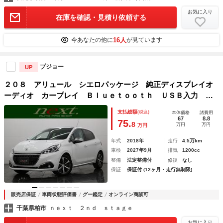
お気に入り
在庫を確認・見積り依頼する
16人
今あなたの他に
が見ています
プジョー
UP
２０８ アリュール シエロパッケージ 純正ディスプレイオ
ーディオ カープレイ Ｂｌｕｅｔｏｏｔｈ ＵＳＢ入力 ク
ルコン コーナーセンサー パークアシスト アクティブシテ
支払総額
(税込)
本体価格
諸費用
ィブレーキ オートＡＣ ＬＥＤ オートライト ガラスルー
67
8.8
75.
8
万円
万円
万円
フ 純正ＡＷ
年式
2018年
走行
4.5万km
車検
2027年9月
排気
1200cc
整備
法定整備付
修復
なし
保証
保証付 (12ヶ月・走行無制限)
販売店保証
車両状態評価書
グー鑑定
オンライン商談可
千葉県柏市
ｎｅｘｔ ２ｎｄ ｓｔａｇｅ
お気に入り