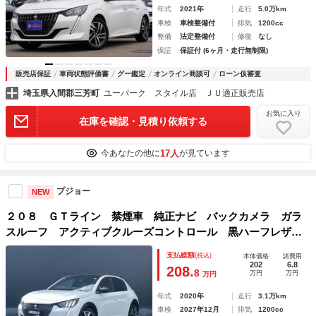
年式
2021年
走行
5.0万km
車検
車検整備付
排気
1200cc
整備
法定整備付
修復
なし
保証
保証付 (6ヶ月・走行無制限)
販売店保証
車両状態評価書
グー鑑定
オンライン商談可
ローン仮審査
埼玉県入間郡三芳町
ユーパーク スタイル店 ＪＵ適正販売店
お気に入り
在庫を確認・見積り依頼する
17人
今あなたの他に
が見ています
プジョー
NEW
２０８ ＧＴライン 禁煙車 純正ナビ バックカメラ ガラ
スルーフ アクティブクルーズコントロール 黒ハーフレザー
シート レーンキープアシスト パーキングセンサー ワイヤ
支払総額
(税込)
本体価格
諸費用
レス充電 パドルシフト ＥＴＣ 純正１７ＡＷ
202
6.8
208.
8
万円
万円
万円
年式
2020年
走行
3.1万km
車検
2027年12月
排気
1200cc