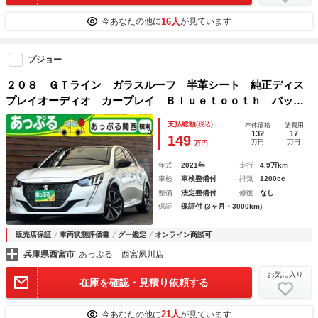
16人
今あなたの他に
が見ています
プジョー
２０８ ＧＴライン ガラスルーフ 半革シート 純正ディス
プレイオーディオ カープレイ Ｂｌｕｅｔｏｏｔｈ バック
カメラ ＥＴＣ アダプティブクルーズコントロール レーン
支払総額
(税込)
本体価格
諸費用
キープ Ｑｉ 電子Ｐ ドライブモードセレクト
132
17
149
万円
万円
万円
年式
2021年
走行
4.9万km
車検
車検整備付
排気
1200cc
整備
法定整備付
修復
なし
保証
保証付 (3ヶ月・3000km)
販売店保証
車両状態評価書
グー鑑定
オンライン商談可
兵庫県西宮市
あっぷる 西宮夙川店
お気に入り
在庫を確認・見積り依頼する
21人
今あなたの他に
が見ています