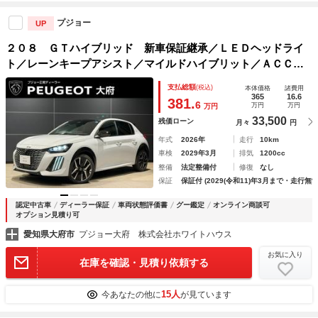
プジョー
UP
２０８ ＧＴハイブリッド 新車保証継承／ＬＥＤヘッドライ
ト／レーンキープアシスト／マイルドハイブリット／ＡＣＣ／
ＢＳＭ／オートマチックハイビーム／アップルカープレイ／ア
支払総額
(税込)
本体価格
諸費用
ンドロイドオート／ＡＡＣ／３Ｄメーター／バックカメラ
365
16.6
381.
6
万円
万円
万円
33,500
残価ローン
月々
円
年式
2026年
走行
10km
車検
2029年3月
排気
1200cc
整備
法定整備付
修復
なし
保証
保証付 (2029(令和11)年3月まで・走行無制
認定中古車
ディーラー保証
車両状態評価書
グー鑑定
オンライン商談可
オプション見積り可
愛知県大府市
プジョー大府 株式会社ホワイトハウス
お気に入り
在庫を確認・見積り依頼する
15人
今あなたの他に
が見ています