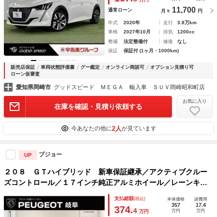
11,700
通常ローン
月々
円
年式
2020年
走行
3.8万km
車検
2027年10月
排気
1200cc
整備
法定整備付
修復
なし
保証
保証付 (1ヶ月・1000km)
販売店保証
車両状態評価書
グー鑑定
オンライン商談可
オプション見積り可
ローン仮審査
愛知県岡崎市
グッドスピード ＭＥＧＡ 輸入車 ＳＵＶ岡崎昭和町店
お気に入り
在庫を確認・見積り依頼する
2人
今あなたの他に
が見ています
プジョー
UP
２０８ ＧＴハイブリッド 新車保証継承／アクティブクルー
ズコントロール／１７インチ純正アルミホイール／レーンキー
プアシスト／フルＬＥＤヘッドライト／１オーナー／禁煙車
支払総額
(税込)
本体価格
諸費用
357
17.4
374.
4
万円
万円
万円