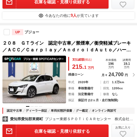
在庫を確認・見積り依頼する
9人
今あなたの他に
が見ています
プジョー
UP
２０８ ＧＴライン 認定中古車／禁煙車／衝突軽減ブレーキ
／ＡＣＣ／Ｃａｒｐｌａｙ／ＡｎｄｒｏｉｄＡｕｔｏ／ハーフ
革シート／バックカメラ／ＬＥＤヘッドライト／スマートキー
支払総額
(税込)
本体価格
諸費用
／アルミ／クリアランスソナー／アルミペダル／
196
19.1
215.
1
万円
万円
万円
24,700
残価ローン
月々
円
年式
2020年
走行
1.3万km
車検
車検整備付
排気
1200cc
整備
法定整備付
修復
なし
保証
保証付 (12ヶ月・走行無制限)
認定中古車
ディーラー保証
車両状態評価書
グー鑑定
オンライン商談可
愛知県愛知郡東郷町
プジョー東郷ＳＰＯＴｉＣＡＲセンター 株式会社ホワイトハウス
お気に入り
在庫を確認・見積り依頼する