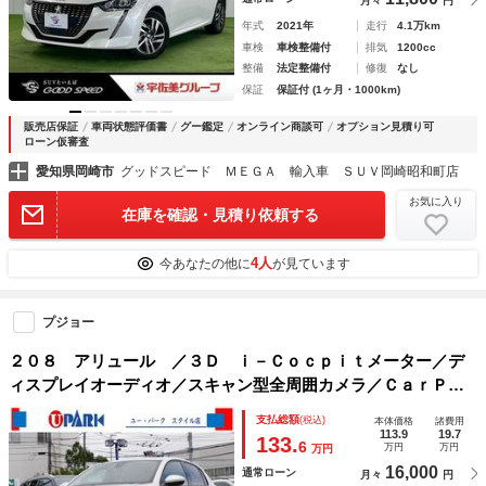
月々
円
年式
2021年
走行
4.1万km
車検
車検整備付
排気
1200cc
整備
法定整備付
修復
なし
保証
保証付 (1ヶ月・1000km)
販売店保証
車両状態評価書
グー鑑定
オンライン商談可
オプション見積り可
ローン仮審査
愛知県岡崎市
グッドスピード ＭＥＧＡ 輸入車 ＳＵＶ岡崎昭和町店
お気に入り
在庫を確認・見積り依頼する
4人
今あなたの他に
が見ています
プジョー
２０８ アリュール ／３Ｄ ｉ－Ｃｏｃｐｉｔメーター／デ
ィスプレイオーディオ／スキャン型全周囲カメラ／ＣａｒＰｌ
ａｙ／スマキー／アイドリングＳＴＯＰ／パドルシフト／ＬＥ
支払総額
(税込)
本体価格
諸費用
Ｄヘッド／オートＨｉビーム／Ｃソナー／ＡＣＣ／
113.9
19.7
133.
6
万円
万円
万円
16,000
通常ローン
月々
円