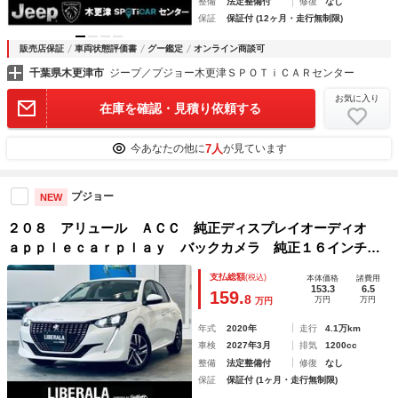
整備
法定整備付
修復
なし
保証
保証付 (12ヶ月・走行無制限)
販売店保証
車両状態評価書
グー鑑定
オンライン商談可
千葉県木更津市
ジープ／プジョー木更津ＳＰＯＴｉＣＡＲセンター
お気に入り
在庫を確認・見積り依頼する
7人
今あなたの他に
が見ています
プジョー
NEW
２０８ アリュール ＡＣＣ 純正ディスプレイオーディオ
ａｐｐｌｅｃａｒｐｌａｙ バックカメラ 純正１６インチＡ
Ｗ ＬＥＤヘッドライト スマートキー クリアランスソナ
支払総額
(税込)
本体価格
諸費用
ー ワイヤレス充電 パドルシフト ハーフ革
153.3
6.5
159.
8
万円
万円
万円
年式
2020年
走行
4.1万km
車検
2027年3月
排気
1200cc
整備
法定整備付
修復
なし
保証
保証付 (1ヶ月・走行無制限)