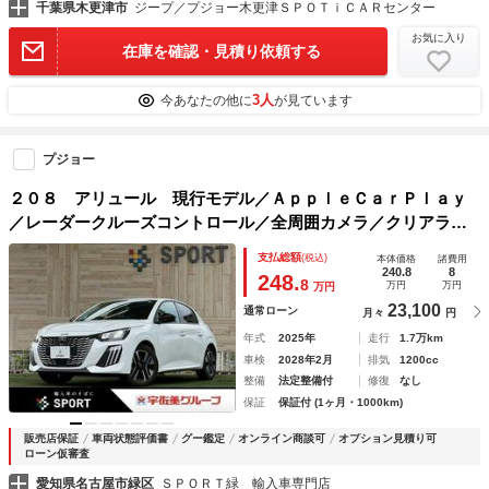
千葉県木更津市
ジープ／プジョー木更津ＳＰＯＴｉＣＡＲセンター
お気に入り
在庫を確認・見積り依頼する
3人
今あなたの他に
が見ています
プジョー
２０８ アリュール 現行モデル／ＡｐｐｌｅＣａｒＰｌａｙ
／レーダークルーズコントロール／全周囲カメラ／クリアラン
スソナー／パドルシフト／レーンキープアシスト／純正１６イ
支払総額
(税込)
本体価格
諸費用
ンチアルミ／ＬＥＤヘッドライト／ＥＴＣ
240.8
8
248.
8
万円
万円
万円
23,100
通常ローン
月々
円
年式
2025年
走行
1.7万km
車検
2028年2月
排気
1200cc
整備
法定整備付
修復
なし
保証
保証付 (1ヶ月・1000km)
販売店保証
車両状態評価書
グー鑑定
オンライン商談可
オプション見積り可
ローン仮審査
愛知県名古屋市緑区
ＳＰＯＲＴ緑 輸入車専門店