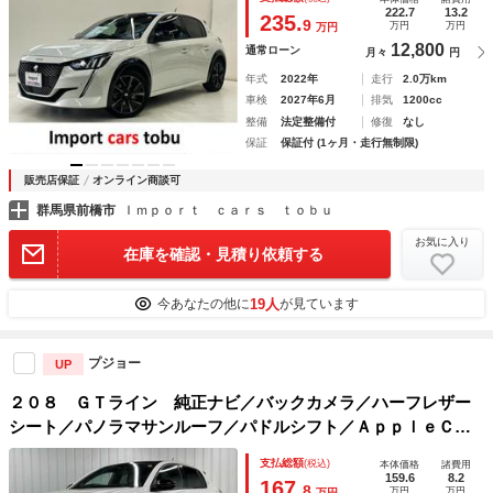
222.7
13.2
235.
9
万円
万円
万円
12,800
通常ローン
月々
円
年式
2022年
走行
2.0万km
車検
2027年6月
排気
1200cc
整備
法定整備付
修復
なし
保証
保証付 (1ヶ月・走行無制限)
販売店保証
オンライン商談可
群馬県前橋市
Ｉｍｐｏｒｔ ｃａｒｓ ｔｏｂｕ
お気に入り
在庫を確認・見積り依頼する
19人
今あなたの他に
が見ています
プジョー
UP
２０８ ＧＴライン 純正ナビ／バックカメラ／ハーフレザー
シート／パノラマサンルーフ／パドルシフト／ＡｐｐｌｅＣａ
ｒＰｌａｙ／ブラインドスポットモニター／ＬＥＤライト／電
支払総額
(税込)
本体価格
諸費用
動格納ミラー／アンビエントライト／置くだけ充電
159.6
8.2
167.
8
万円
万円
万円