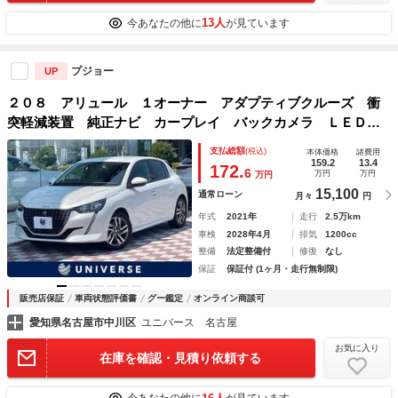
13人
今あなたの他に
が見ています
プジョー
UP
２０８ アリュール １オーナー アダプティブクルーズ 衝
突軽減装置 純正ナビ カープレイ バックカメラ ＬＥＤヘ
ッドランプ Ｂｌｕｅｔｏｏｔｈ接続 純正１６インチＡＷ
支払総額
(税込)
本体価格
諸費用
スマートキー ＥＴＣ 禁煙車
159.2
13.4
172.
6
万円
万円
万円
15,100
通常ローン
月々
円
年式
2021年
走行
2.5万km
車検
2028年4月
排気
1200cc
整備
法定整備付
修復
なし
保証
保証付 (1ヶ月・走行無制限)
販売店保証
車両状態評価書
グー鑑定
オンライン商談可
愛知県名古屋市中川区
ユニバース 名古屋
お気に入り
在庫を確認・見積り依頼する