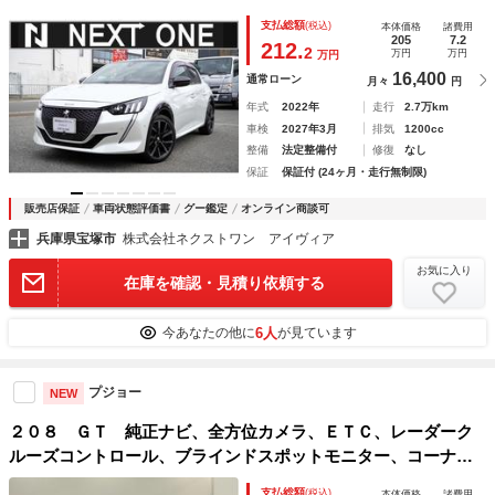
減 アダプティブクルコン ブラインドスポットモニター ハ
支払総額
(税込)
本体価格
諸費用
ーフレザー ＬＥＤヘッドライト
205
7.2
212.
2
万円
万円
万円
16,400
通常ローン
月々
円
年式
2022年
走行
2.7万km
車検
2027年3月
排気
1200cc
整備
法定整備付
修復
なし
保証
保証付 (24ヶ月・走行無制限)
販売店保証
車両状態評価書
グー鑑定
オンライン商談可
兵庫県宝塚市
株式会社ネクストワン アイヴィア
お気に入り
在庫を確認・見積り依頼する
6人
今あなたの他に
が見ています
プジョー
NEW
２０８ ＧＴ 純正ナビ、全方位カメラ、ＥＴＣ、レーダーク
ルーズコントロール、ブラインドスポットモニター、コーナー
センサー、レーンキープ、ＬＥＤオートヘッドライト
支払総額
(税込)
本体価格
諸費用