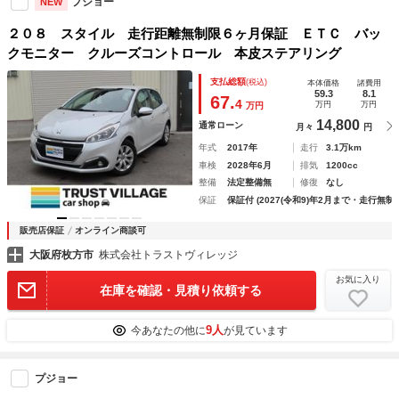
プジョー
NEW
２０８ スタイル 走行距離無制限６ヶ月保証 ＥＴＣ バッ
クモニター クルーズコントロール 本皮ステアリング
支払総額
(税込)
本体価格
諸費用
59.3
8.1
67.
4
万円
万円
万円
14,800
通常ローン
月々
円
年式
2017年
走行
3.1万km
車検
2028年6月
排気
1200cc
整備
法定整備無
修復
なし
保証
保証付 (2027(令和9)年2月まで・走行無制
販売店保証
オンライン商談可
大阪府枚方市
株式会社トラストヴィレッジ
お気に入り
在庫を確認・見積り依頼する
9人
今あなたの他に
が見ています
プジョー