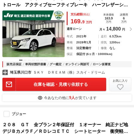
トロール アクティブセーフティブレーキ ハーフレザーシー
ト バックカメラ アップルカープレイ 液晶メーター ＬＥ
支払総額
(税込)
本体価格
諸費用
Ｄライト ワイヤレス充電 地デジＴＶ ６か月保証付き
163.9
6
169.
9
万円
万円
万円
14,800
通常ローン
月々
円
年式
2021年
走行
6.5万km
車検
2028年1月
排気
1200cc
整備
法定整備付
修復
なし
保証
保証付 (6ヶ月・10000km)
販売店保証
車両状態評価書
グー鑑定
オンライン商談可
ローン仮審査
埼玉県川口市
ＳＫＹ ＤＲＥＡＭ（株）スカイ・ドリーム
お気に入り
在庫を確認・見積り依頼する
9人
今あなたの他に
が見ています
プジョー
２０８ ＧＴ 全プラン２年保証付 １オーナー 純正ナビ地
デジＢカメラＦ／ＲＤレコＥＴＣ シートヒーター 衝突軽