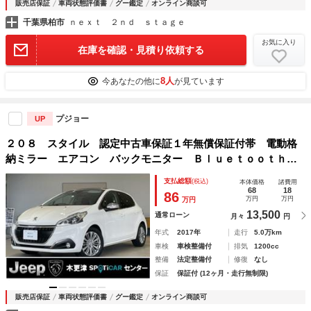
販売店保証
車両状態評価書
グー鑑定
オンライン商談可
千葉県柏市
ｎｅｘｔ ２ｎｄ ｓｔａｇｅ
お気に入り
在庫を確認・見積り依頼する
8人
今あなたの他に
が見ています
プジョー
UP
２０８ スタイル 認定中古車保証１年無償保証付帯 電動格
納ミラー エアコン バックモニター Ｂｌｕｅｔｏｏｔｈ接
続 禁煙車 ドラレコ ＡＢＳ ＥＴＣ オートクルーズコン
支払総額
(税込)
本体価格
諸費用
トロール サイドエアバッグ 助手席エアバッグ
68
18
86
万円
万円
万円
13,500
通常ローン
月々
円
年式
2017年
走行
5.0万km
車検
車検整備付
排気
1200cc
整備
法定整備付
修復
なし
保証
保証付 (12ヶ月・走行無制限)
販売店保証
車両状態評価書
グー鑑定
オンライン商談可