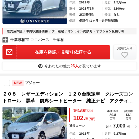
年式
2022年
走行
1.5万km
車検
2028年1月
排気
1200cc
整備
法定整備付
修復
なし
保証
保証付 (1ヶ月・走行無制限)
販売店保証
車両状態評価書
グー鑑定
オンライン商談可
オプション見積り可
千葉県柏市
ユニバース 千葉柏
お気に入り
在庫を確認・見積り依頼する
26人
今あなたの他に
が見ています
プジョー
NEW
２０８ レザーエディション １２０台限定車 クルーズコン
トロール 黒革 前席シートヒーター 純正ナビ アクティブ
ブレーキ リアソナー Ｂｌｕｅｔｏｏｔｈ フルセグ 純正
支払総額
(税込)
本体価格
諸費用
１６インチアルミ オートエアコン ＥＴＣ 禁煙車
89.8
13.1
102.
9
万円
万円
万円
7,000
通常ローン
月々
円
年式
2018年
走行
5.2万km