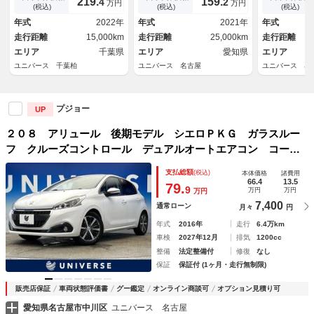
219.
159.
4
2
万円
万円
ター プライバシーガラス Ｌ
ｕｅｔｏｏｔｈ接続 純正１６
ー Ｂｌｕｅ
(税込)
(税込)
(税込)
ＥＤヘッドランプ 純正１７イ
インチＡＷ スマートキー Ｅ
セグ 純正１
年式
2022年
年式
2021年
年式
ンチＡＷ ＥＴＣ 禁煙車
ＴＣ 禁煙車
オートエアコ
走行距離
15,000km
走行距離
25,000km
走行距離
車
エリア
千葉県
エリア
愛知県
エリア
ユニバース 千葉柏
ユニバース 名古屋
ユニバース 名
プジョー
UP
２０８ アリュール 後期モデル シエロＰＫＧ ガラスルー
フ クルーズコントロール デュアルオートエアコン コーナ
ーセンサー レーンアシスト 純正１６インチＡＷ プライバ
支払総額
(税込)
本体価格
諸費用
シーガラス 禁煙車
66.4
13.5
79.
9
万円
万円
万円
7,400
通常ローン
月々
円
年式
2016年
走行
6.4万km
車検
2027年12月
排気
1200cc
整備
法定整備付
修復
なし
保証
保証付 (1ヶ月・走行無制限)
販売店保証
車両状態評価書
グー鑑定
オンライン商談可
オプション見積り可
愛知県名古屋市中川区
ユニバース 名古屋