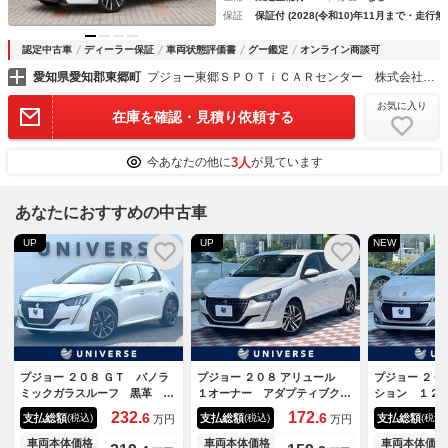
保証
保証付 (2028(令和10)年11月まで・走行無
認定中古車
ディーラー保証
車両状態評価書
グー鑑定
オンライン商談可
愛知県愛知郡東郷町
プジョー東郷ＳＰＯＴｉＣＡＲセンター 株式会社ホワイトハウス
お気に入り
在庫を確認・見積り依頼する
3人
今あなたの他に
が見ています
あなたにおすすめの中古車
UP
UP
NEW
プジョー ２０８ ＧＴ パノラ
プジョー ２０８ アリュール
プジョー ２０
ミックガラスルーフ 黒革 Ａ
１オーナー アダプティブクル
ション １２
ｐｐｌｅＣａｒＰｌａｙ アク
ーズ 衝突軽減装置 純正ナ
ーズコントロ
232.
172.
6
6
支払総額
支払総額
支払総額
(税込)
(税込)
(税込)
万円
万円
ティブクルコン アクティブセ
ビ カープレイ バックカメ
シートヒータ
ーフティブレーキ シートヒー
ラ ＬＥＤヘッドランプ Ｂｌ
クティブブレ
車両本体価格
車両本体価格
車両本体価格