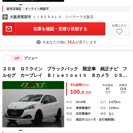
販売店保証
オンライン商談可
大阪府箕面市
ＬＩＢＥＲＡＬＡ リベラーラ大阪店
お気に入り
在庫を確認・見積り依頼する
14人
今あなたの他に
が見ています
プジョー
UP
２０８ ＧＴライン ブラックパック 限定車 純正ナビ フ
ルセグ カープレイ Ｂｌｕｅｔｏｏｔｈ Ｂカメラ ＵＳＢ
入力 ＥＴＣ クルコン オートライト オートエアコン パ
支払総額
(税込)
本体価格
諸費用
ークアシスト Ｃセンサー ハーフレザーシート 衝突被害軽
87
13.8
100.
8
万円
万円
万円
減ブレーキ
年式
2019年
走行
3.8万km
車検
車検整備付
排気
1200cc
整備
法定整備付
修復
なし
保証
保証付 (12ヶ月・走行無制限)