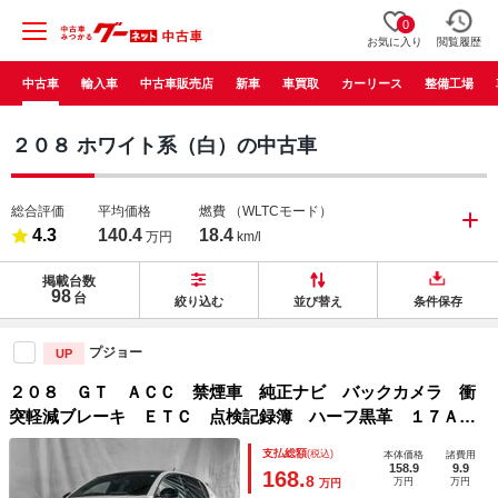
0
お気に入り
閲覧履歴
中古車
輸入車
中古車販売店
新車
車買取
カーリース
整備工場
２０８ ホワイト系（白）の中古車
総合評価
平均価格
燃費
（WLTCモード）
4.3
140.4
18.4
万円
km/l
掲載台数
98
台
絞り込む
並び替え
条件保存
プジョー
UP
２０８ ＧＴ ＡＣＣ 禁煙車 純正ナビ バックカメラ 衝
突軽減ブレーキ ＥＴＣ 点検記録簿 ハーフ黒革 １７Ａ
Ｗ ＴＵＲＢＯ付き アダプティブクルーズコントロール ワ
支払総額
(税込)
本体価格
諸費用
イヤレス充電対応 シートヒーター付 アイドリングストップ
158.9
9.9
168.
8
万円
万円
万円