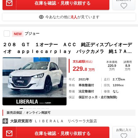
在庫を確認・見積り依頼する
8人
今あなたの他に
が見ています
プジョー
NEW
２０８ ＧＴ １オーナー ＡＣＣ 純正ディスプレイオーデ
ィオ ａｐｐｌｅｃａｒｐｌａｙ バックカメラ 純１７Ａ
Ｗ ＬＥＤ ハーフ革 シートヒーター ワイヤレス充電 Ｂ
支払総額
(税込)
本体価格
諸費用
ＳＭ クリアランスソナー スマートキー
220.9
8.9
229.
8
万円
万円
万円
年式
2021年
走行
2.7万km
車検
車検整備付
排気
1200cc
整備
法定整備付
修復
なし
保証
保証付 (1ヶ月・走行無制限)
販売店保証
オンライン商談可
大阪府箕面市
ＬＩＢＥＲＡＬＡ リベラーラ大阪店
お気に入り
在庫を確認・見積り依頼する