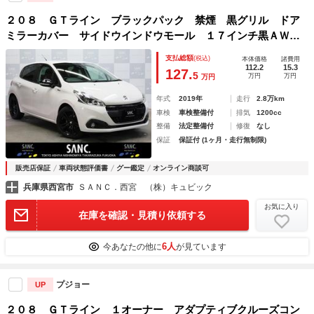
２０８ ＧＴライン ブラックパック 禁煙 黒グリル ドア
ミラーカバー サイドウインドウモール １７インチ黒ＡＷ
Ｂカメラ パークアシスト ハーフレザースポーツシート 純
支払総額
(税込)
本体価格
諸費用
正タッチパネル 前後センサー アルミペダル キーレスエン
112.2
15.3
127.
5
万円
万円
万円
トリー
年式
2019年
走行
2.8万km
車検
車検整備付
排気
1200cc
整備
法定整備付
修復
なし
保証
保証付 (1ヶ月・走行無制限)
販売店保証
車両状態評価書
グー鑑定
オンライン商談可
兵庫県西宮市
ＳＡＮＣ．西宮 （株）キュビック
お気に入り
在庫を確認・見積り依頼する
6人
今あなたの他に
が見ています
プジョー
UP
２０８ ＧＴライン １オーナー アダプティブクルーズコン