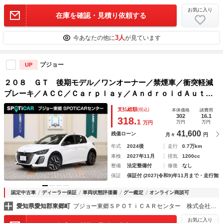
お気に入り
在庫を確認・見積り依頼する
3人
今あなたの他に
が見ています
プジョー
UP
２０８ ＧＴ 後期モデル／ワンオーナー／禁煙車／衝突軽減
ブレーキ／ＡＣＣ／Ｃａｒｐｌａｙ／ＡｎｄｒｏｉｄＡｕｔｏ
／ハーフ革シート／バックカメラ／ＬＥＤヘッドライト／スマ
支払総額
(税込)
本体価格
諸費用
ートキー／クリアランスソナー／
302
16.1
318.
1
万円
万円
万円
41,600
残価ローン
月々
円
年式
2024後
走行
0.7万km
車検
2027年11月
排気
1200cc
整備
法定整備付
修復
なし
保証
保証付 (2027(令和9)年11月まで・走行無制
認定中古車
ディーラー保証
車両状態評価書
グー鑑定
オンライン商談可
愛知県愛知郡東郷町
プジョー東郷ＳＰＯＴｉＣＡＲセンター 株式会社ホワイトハウス
お気に入り