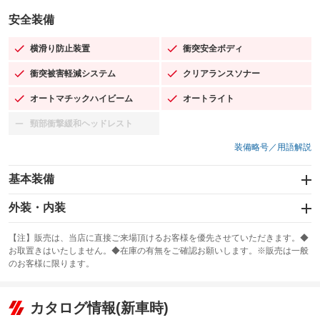
安全装備
横滑り防止装置
衝突安全ボディ
：装備あり
：装備あり
衝突被害軽減システム
クリアランスソナー
：装備あり
：装備あり
オートマチックハイビーム
オートライト
：装備あり
：装備あり
頸部衝撃緩和ヘッドレスト
：装備なし
装備略号／用語解説
基本装備
エアバッグ：運転席/助手席/サイド
外装・内装
：装備あり
スライドドア
カーナビ：SDナビ
：装備なし
：装備あり
【注】販売は、当店に直接ご来場頂けるお客様を優先させていただきます。◆
お取置きはいたしません。◆在庫の有無をご確認お願いします。※販売は一般
サンルーフ
ABS
TV：フルセグ
：装備なし
：装備あり
：装備あり
のお客様に限ります。
エアコン
Wエアコン
オーディオ：CDまたはCDチェンジャー／ミュージックサーバー
：装備あり
：装備なし
：装備あり
リフトアップ
パワーステアリング
カタログ情報(新車時)
ビジュアル：-／DVD再生
：装備なし
：装備あり
：装備あり