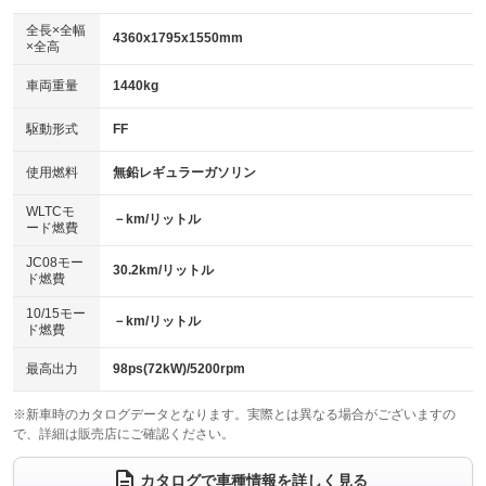
ダウンヒルアシストコントロール
アルミホイール：18インチ
：装備なし
：装備あり
全長×全幅
4360x1795x1550mm
×全高
パワーウィンドウ
盗難防止システム
革シート
ハーフレザーシート
：装備あり
：装備あり
：装備なし
：装備あり
車両重量
1440kg
アイドリングストップ
ドライブレコーダー
キーレス
LEDヘッドランプ
：装備なし
：装備なし
：装備あり
：装備あり
USB入力端子
Bluetooth接続
駆動形式
FF
HID(キセノンライト)
ポータブルナビ
：装備あり
：装備あり
：装備なし
：装備なし
100V電源
クリーンディーゼル
バックカメラ
ETC
使用燃料
無鉛レギュラーガソリン
：装備あり
：装備なし
：装備あり
：装備あり
センターデフロック
エアロ
スマートキー
：装備なし
WLTCモ
：装備あり
：装備あり
－km/リットル
ード燃費
レンタカーアップ
展示・試乗車
ローダウン
ランフラットタイヤ
：装備なし
：装備なし
：装備なし
：装備なし
JC08モー
30.2km/リットル
ド燃費
電動格納ミラー
パワーシート
3列シート
：装備あり
：装備なし
：装備なし
10/15モー
装備略号／用語解説
－km/リットル
ベンチシート
フルフラットシート
ド燃費
：装備なし
：装備なし
チップアップシート
オットマン
：装備なし
：装備なし
最高出力
98ps(72kW)/5200rpm
電動格納サードシート
シートヒーター
：装備なし
：装備あり
※新車時のカタログデータとなります。実際とは異なる場合がございますの
で、詳細は販売店にご確認ください。
ウォークスルー
後席モニター
：装備なし
：装備なし
電動リアゲート
フロントカメラ
カタログで車種情報を詳しく見る
：装備なし
：装備なし