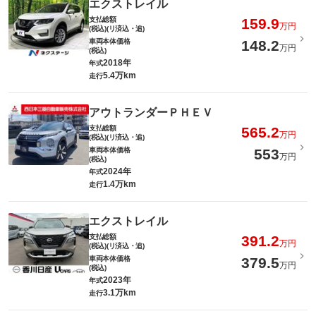
エクストレイル
支払総額
159.9
万円
(税込)(リ済込・追)
車両本体価格
148.2
万円
(税込)
2018年
年式
5.4万km
走行
アウトランダーＰＨＥＶ
支払総額
565.2
万円
(税込)(リ済込・追)
車両本体価格
553
万円
(税込)
2024年
年式
1.4万km
走行
エクストレイル
支払総額
391.2
万円
(税込)(リ済込・追)
車両本体価格
379.5
万円
(税込)
2023年
年式
3.1万km
走行