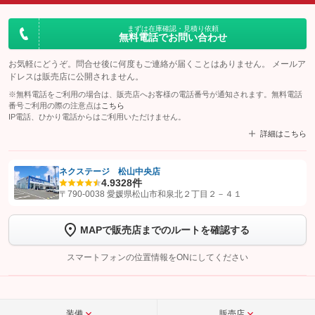
まずは在庫確認・見積り依頼
無料電話でお問い合わせ
お気軽にどうぞ。問合せ後に何度もご連絡が届くことはありません。 メールア
ドレスは販売店に公開されません。
※無料電話をご利用の場合は、販売店へお客様の電話番号が通知されます。無料電話
番号ご利用の際の注意点は
こちら
IP電話、ひかり電話からはご利用いただけません。
詳細はこちら
ネクステージ 松山中央店
4.9
328件
【STEP1】
認証画面でグーネットを友だち追加してから「許可する」ボタンを押
〒790-0038 愛媛県松山市和泉北２丁目２－４１
します
MAPで販売店までのルートを確認する
【STEP2】
トーク画面で
ボタンをタップして問い合わせを
完了してください。
スマートフォンの位置情報をONにしてください
こちら
装備
販売店