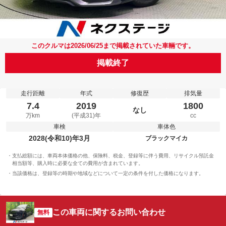
このクルマは2026/06/25まで掲載されていた車輛です。
掲載終了
走行距離
年式
修復歴
排気量
7.4
2019
1800
なし
万km
(平成31)年
cc
車検
車体色
2028(令和10)年3月
ブラックマイカ
支払総額には、車両本体価格の他、保険料、税金、登録等に伴う費用、リサイクル預託金
相当額等、購入時に必要な全ての費用が含まれています。
当該価格は、登録等の時期や地域などについて一定の条件を付した価格になります。
この車両に関するお問い合わせ
無料