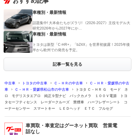
おすすめ記事
車種別・最新情報
話題集中! 大本命たちがズラリ! 《2026-2027》主役モデル大
研究2026年から2027年にか…
車種別・最新情報
トヨタは新型「C-HR+」「bZ4X」を世界初披露！2025年後
半から欧州での発売を予定。
記事一覧を見る
中古車
トヨタの中古車
Ｃ－ＨＲの中古車
Ｃ－ＨＲ・愛媛県の中古
車
Ｃ－ＨＲ・愛媛県松山市の中古車
トヨタ Ｃ－ＨＲ Ｇ モード ネ
ロ モデリスタエアロ 純正９型ナビ バックカメラ １００Ｖ電源 トヨ
タセーフティセンス レーダークルーズ 禁煙車 ハーフレザーシート コ
ーナーセンサー スマートキー ＬＥＤヘッド ＥＴＣ フルセグ
車買取・車査定はグーネット買取 営業電
話なし