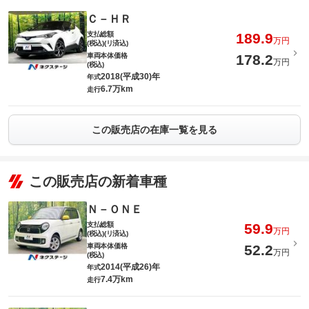
Ｃ－ＨＲ
支払総額
189.9
万円
(税込)(リ済込)
車両本体価格
178.2
万円
(税込)
2018(平成30)年
年式
6.7万km
走行
この販売店の在庫一覧を見る
この販売店の新着車種
Ｎ－ＯＮＥ
支払総額
59.9
万円
(税込)(リ済込)
車両本体価格
52.2
万円
(税込)
2014(平成26)年
年式
7.4万km
走行