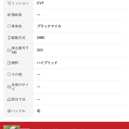
ミッション
CVT
過給器
―
車体色
ブラックマイカ
駆動方式
2WD
車台番号下
323
3桁
燃料
ハイブリッド
その他
―
全体のサイ
―
ズ
荷台寸法
―
ハンドル
右