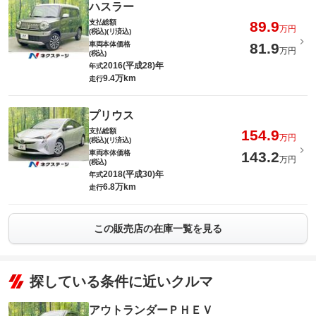
ハスラー
支払総額
89.9
万円
(税込)(リ済込)
車両本体価格
81.9
万円
(税込)
2016(平成28)年
年式
9.4万km
走行
プリウス
支払総額
154.9
万円
(税込)(リ済込)
車両本体価格
143.2
万円
(税込)
2018(平成30)年
年式
6.8万km
走行
この販売店の在庫一覧を見る
探している条件に近いクルマ
アウトランダーＰＨＥＶ