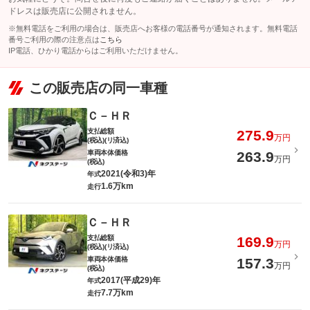
ドレスは販売店に公開されません。
※無料電話をご利用の場合は、販売店へお客様の電話番号が通知されます。無料電話
番号ご利用の際の注意点は
こちら
IP電話、ひかり電話からはご利用いただけません。
この販売店の同一車種
Ｃ－ＨＲ
支払総額
275.9
万円
(税込)(リ済込)
車両本体価格
263.9
万円
(税込)
2021(令和3)年
年式
1.6万km
走行
Ｃ－ＨＲ
支払総額
169.9
万円
(税込)(リ済込)
車両本体価格
157.3
万円
(税込)
2017(平成29)年
年式
7.7万km
走行