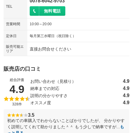
0078-6042-9703
TEL
無料電話
営業時間
10:00～20:00
定休日
毎月第三水曜日（祝日除く）
販売可能エ
直接お問合せください
リア
販売店の口コミ
総合評価
4.9
お問い合わせ（見積り）
（5点満点中）
4.9
4.9
納車までの対応
4.9
説明の分かりやすさ
4.9
オススメ度
328件
3.5
初めての車購入でわからないことばかりでしたが、 分かりやす
く説明してくれて助かりました＾＾ もう少しで納車ですが...
も