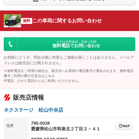
シートエアコン
全周囲カメラ
：装備なし
：装備なし
サイドカメラ
ルーフレール
この車両に関するお問い合わせ
：装備なし
無料
：装備なし
エアサスペンション
ヘッドライトウォッシャー
：装備なし
：装備なし
装備略号／用語解説
まずは在庫確認・見積り依頼
無料電話でお問い合わせ
お気軽にどうぞ。問合せ後に何度もご連絡が届くことはありません。メールア
ドレスは販売店に公開されません。
※無料電話をご利用の場合は、販売店へお客様の電話番号が通知されます。無料電話
番号ご利用の際の注意点は
こちら
IP電話、ひかり電話からはご利用いただけません。
販売店情報
ネクステージ 松山中央店
790-0038
住所
MAP
愛媛県松山市和泉北２丁目２－４１