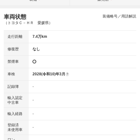
車両状態
装備略号／用語解説
（トヨタＣ－ＨＲ 愛媛県）
走行距離
7.4万km
修復歴
なし
禁煙車
車検
2028(令和10)年3月
?
記録簿
-
輸入認定
-
中古車
輸入経路
-
登録済
-
未使用車
ワン