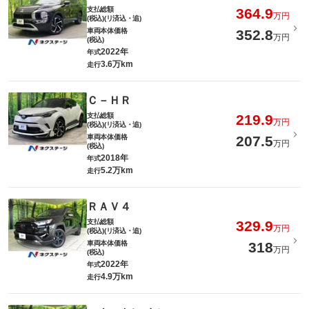
支払総額
364.9
万円
(税込)(リ済込・追)
車両本体価格
352.8
万円
(税込)
2022年
年式
3.6万km
走行
Ｃ－ＨＲ
支払総額
219.9
万円
(税込)(リ済込・追)
車両本体価格
207.5
万円
(税込)
2018年
年式
5.2万km
走行
ＲＡＶ４
支払総額
329.9
万円
(税込)(リ済込・追)
車両本体価格
318
万円
(税込)
2022年
年式
4.9万km
走行