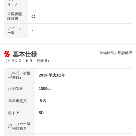
-
オーナー
車両状態
評価書
ディーラ
-
ー車
基本仕様
装備略号／用語解説
（トヨタＣ－ＨＲ 愛媛県）
年式（初度
2019(平成31)年
登録）
排気量
1800cc
乗車定員
５名
ドア
5D
エコカー減
－
税対象車