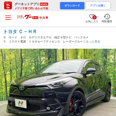
グーネットアプリ
RENEW
ダウンロード
アプリを開く
メアド不要で問い合わせ可能
0
お気に入り
閲覧履歴
トヨタ Ｃ－ＨＲ
Ｇ モード ネロ モデリスタエアロ 純正９型ナビ バックカメ
ラ １００Ｖ電源 トヨタセーフティセンス レーダークルーズ
もっと見る
禁煙車 ハーフレザーシート コーナーセンサー スマートキー
ＬＥＤヘッド ＥＴＣ フルセグ（愛媛県）