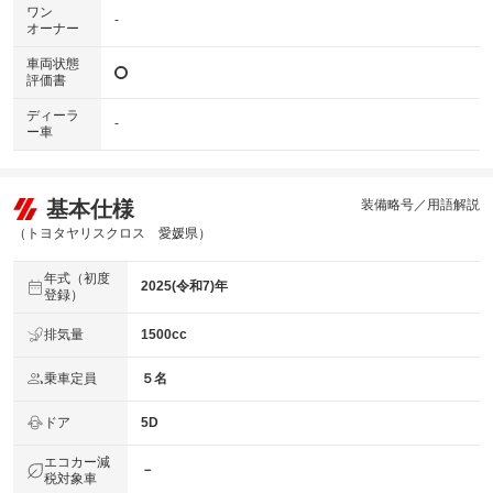
ワン
-
オーナー
車両状態
評価書
ディーラ
-
ー車
基本仕様
装備略号／用語解説
（トヨタヤリスクロス 愛媛県）
年式（初度
2025(令和7)年
登録）
排気量
1500cc
乗車定員
５名
ドア
5D
エコカー減
－
税対象車