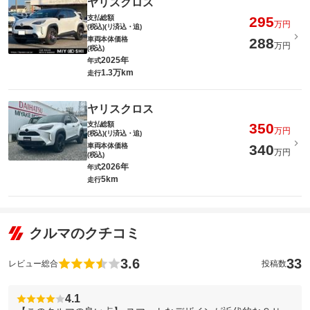
ヤリスクロス
支払総額
295
万円
(税込)(リ済込・追)
車両本体価格
288
万円
(税込)
2025年
年式
1.3万km
走行
ヤリスクロス
支払総額
350
万円
(税込)(リ済込・追)
車両本体価格
340
万円
(税込)
2026年
年式
5km
走行
クルマのクチコミ
3.6
33
レビュー総合
投稿数
4.1