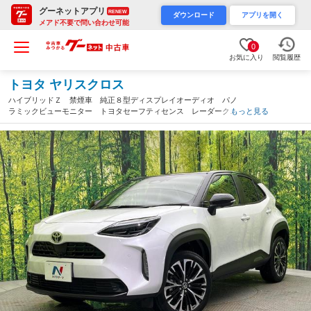
グーネットアプリ
RENEW
ダウンロード
アプリを開く
メアド不要で問い合わせ可能
0
お気に入り
閲覧履歴
トヨタ ヤリスクロス
ハイブリッドＺ 禁煙車 純正８型ディスプレイオーディオ パノ
ラミックビューモニター トヨタセーフティセンス レーダークル
もっと見る
ーズコントロール フルセグ ＡＰＰＬＥＣＡＲＰＬＡＹ Ｂｌｕ
ｅｔｏｏｔｈ ＥＴＣ（愛媛県）