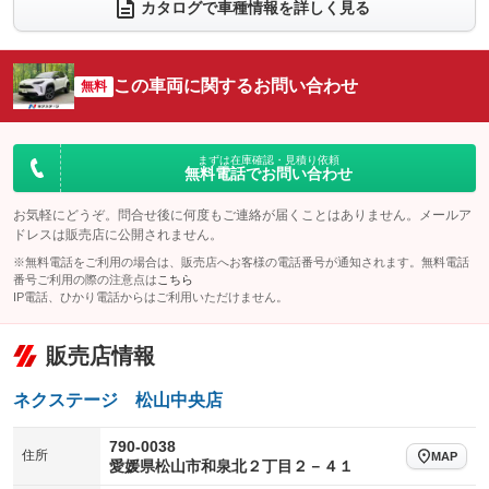
電動リアゲート
フロントカメラ
カタログで車種情報を詳しく見る
：装備なし
：装備あり
シートエアコン
全周囲カメラ
：装備なし
：装備あり
サイドカメラ
ルーフレール
この車両に関するお問い合わせ
：装備あり
無料
：装備なし
エアサスペンション
ヘッドライトウォッシャー
：装備なし
：装備なし
装備略号／用語解説
まずは在庫確認・見積り依頼
無料電話でお問い合わせ
お気軽にどうぞ。問合せ後に何度もご連絡が届くことはありません。メールア
ドレスは販売店に公開されません。
※無料電話をご利用の場合は、販売店へお客様の電話番号が通知されます。無料電話
番号ご利用の際の注意点は
こちら
IP電話、ひかり電話からはご利用いただけません。
販売店情報
ネクステージ 松山中央店
790-0038
住所
MAP
愛媛県松山市和泉北２丁目２－４１