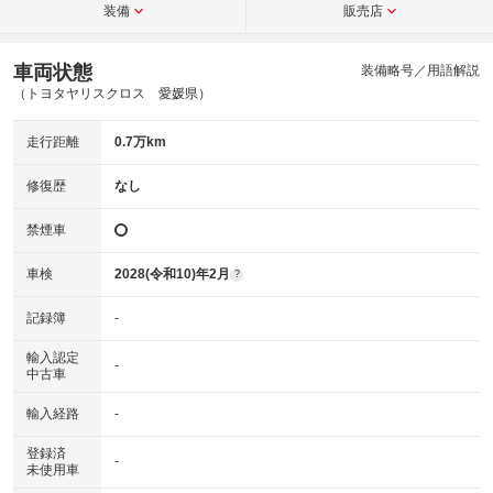
装備
販売店
車両状態
装備略号／用語解説
（トヨタヤリスクロス 愛媛県）
走行距離
0.7万km
修復歴
なし
禁煙車
車検
2028(令和10)年2月
?
記録簿
-
輸入認定
-
中古車
輸入経路
-
登録済
-
未使用車