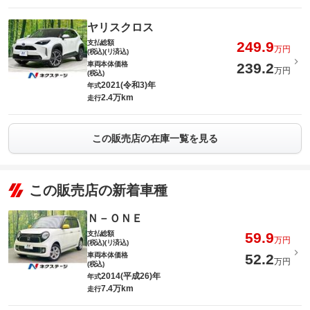
ヤリスクロス
支払総額
249.9
万円
(税込)(リ済込)
車両本体価格
239.2
万円
(税込)
2021(令和3)年
年式
2.4万km
走行
この販売店の在庫一覧を見る
この販売店の新着車種
Ｎ－ＯＮＥ
支払総額
59.9
万円
(税込)(リ済込)
車両本体価格
52.2
万円
(税込)
2014(平成26)年
年式
7.4万km
走行