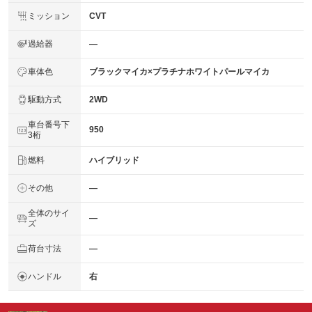
ミッション
CVT
過給器
―
車体色
ブラックマイカ×プラチナホワイトパールマイカ
駆動方式
2WD
車台番号下
950
3桁
燃料
ハイブリッド
その他
―
全体のサイ
―
ズ
荷台寸法
―
ハンドル
右