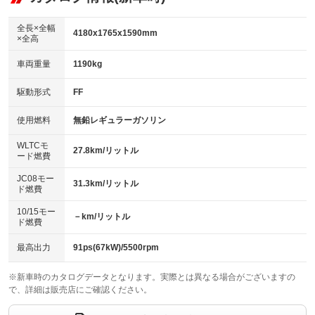
：装備なし
ダウンヒルアシストコントロール
アルミホイール：18インチ
：装備なし
：装備あり
全長×全幅
4180x1765x1590mm
×全高
パワーウィンドウ
盗難防止システム
革シート
ハーフレザーシート
：装備あり
：装備あり
：装備なし
：装備あり
車両重量
1190kg
アイドリングストップ
ドライブレコーダー
キーレス
LEDヘッドランプ
：装備あり
：装備あり
：装備あり
：装備あり
USB入力端子
Bluetooth接続
駆動形式
FF
HID(キセノンライト)
ポータブルナビ
：装備あり
：装備あり
：装備なし
：装備なし
100V電源
クリーンディーゼル
バックカメラ
ETC
使用燃料
無鉛レギュラーガソリン
：装備なし
：装備なし
：装備あり
：装備あり
センターデフロック
エアロ
スマートキー
：装備なし
WLTCモ
：装備なし
：装備あり
27.8km/リットル
ード燃費
レンタカーアップ
展示・試乗車
ローダウン
ランフラットタイヤ
：装備なし
：装備なし
：装備なし
：装備なし
JC08モー
31.3km/リットル
ド燃費
電動格納ミラー
パワーシート
3列シート
：装備あり
：装備あり
：装備なし
10/15モー
装備略号／用語解説
－km/リットル
ベンチシート
フルフラットシート
ド燃費
：装備なし
：装備なし
チップアップシート
オットマン
：装備なし
：装備なし
最高出力
91ps(67kW)/5500rpm
電動格納サードシート
シートヒーター
：装備なし
：装備あり
※新車時のカタログデータとなります。実際とは異なる場合がございますの
で、詳細は販売店にご確認ください。
ウォークスルー
後席モニター
：装備なし
：装備なし