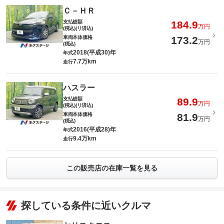
Ｃ－ＨＲ
支払総額
184.9
万円
(税込)(リ済込)
車両本体価格
173.2
万円
(税込)
2018(平成30)年
年式
7.7万km
走行
ハスラー
支払総額
89.9
万円
(税込)(リ済込)
車両本体価格
81.9
万円
(税込)
2016(平成28)年
年式
9.4万km
走行
この販売店の在庫一覧を見る
探している条件に近いクルマ