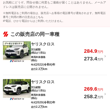
お気軽にどうぞ。問合せ後に何度もご連絡が届くことはありません。メールア
ドレスは販売店に公開されません。
※無料電話をご利用の場合は、販売店へお客様の電話番号が通知されます。無料電話
番号ご利用の際の注意点は
こちら
IP電話、ひかり電話からはご利用いただけません。
この販売店の同一車種
ヤリスクロス
グーネットセレクト
支払総額
284.9
万円
(税込)(リ済込)
車両本体価格
273.4
万円
(税込)
2022(令和4)年
年式
2.3万km
走行
ヤリスクロス
支払総額
269.6
万円
(税込)(リ済込)
車両本体価格
258.2
万円
(税込)
2020(令和2)年
年式
2.2万km
走行