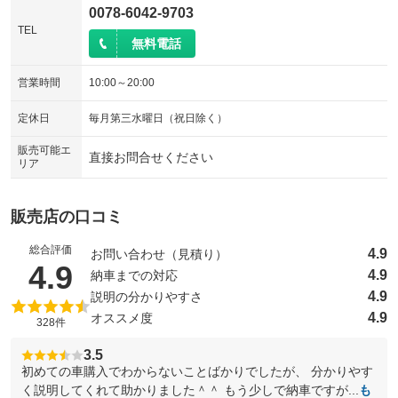
0078-6042-9703
TEL
無料電話
営業時間
10:00～20:00
定休日
毎月第三水曜日（祝日除く）
販売可能エ
直接お問合せください
リア
販売店の口コミ
総合評価
4.9
お問い合わせ（見積り）
（5点満点中）
4.9
4.9
納車までの対応
4.9
説明の分かりやすさ
4.9
オススメ度
328件
3.5
初めての車購入でわからないことばかりでしたが、 分かりやす
く説明してくれて助かりました＾＾ もう少しで納車ですが...
も