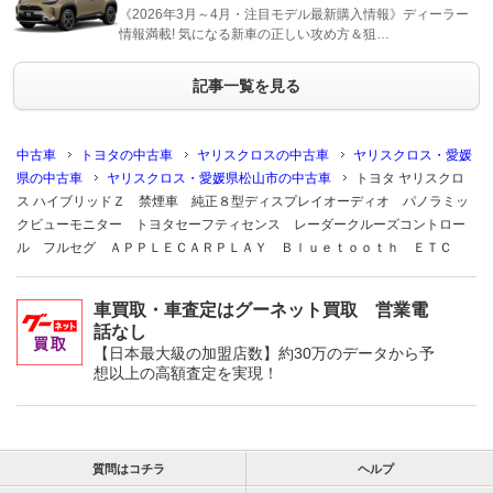
《2026年3月～4月・注目モデル最新購入情報》ディーラー
情報満載! 気になる新車の正しい攻め方＆狙…
記事一覧を見る
中古車
トヨタの中古車
ヤリスクロスの中古車
ヤリスクロス・愛媛
県の中古車
ヤリスクロス・愛媛県松山市の中古車
トヨタ ヤリスクロ
ス ハイブリッドＺ 禁煙車 純正８型ディスプレイオーディオ パノラミッ
クビューモニター トヨタセーフティセンス レーダークルーズコントロー
ル フルセグ ＡＰＰＬＥＣＡＲＰＬＡＹ Ｂｌｕｅｔｏｏｔｈ ＥＴＣ
車買取・車査定はグーネット買取 営業電
話なし
【日本最大級の加盟店数】約30万のデータから予
想以上の高額査定を実現！
質問はコチラ
ヘルプ