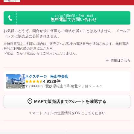
まずは在庫確認・見積り依頼
無料電話でお問い合わせ
お気軽にどうぞ。問合せ後に何度もご連絡が届くことはありません。 メールア
ドレスは販売店に公開されません。
※無料電話をご利用の場合は、販売店へお客様の電話番号が通知されます。無料電話
番号ご利用の際の注意点は
こちら
IP電話、ひかり電話からはご利用いただけません。
詳細はこちら
ネクステージ 松山中央店
4.9
328件
【STEP1】
認証画面でグーネットを友だち追加してから「許可する」ボタンを押
〒790-0038 愛媛県松山市和泉北２丁目２－４１
します
MAPで販売店までのルートを確認する
【STEP2】
トーク画面で
ボタンをタップして問い合わせを
完了してください。
スマートフォンの位置情報をONにしてください
こちら