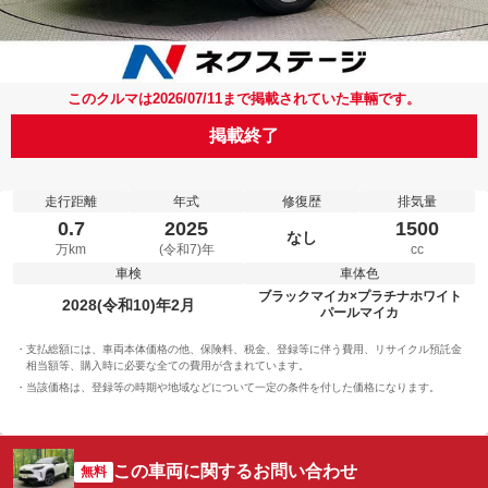
このクルマは2026/07/11まで掲載されていた車輛です。
掲載終了
走行距離
年式
修復歴
排気量
0.7
2025
1500
なし
万km
(令和7)年
cc
車検
車体色
ブラックマイカ×プラチナホワイト
2028(令和10)年2月
パールマイカ
支払総額には、車両本体価格の他、保険料、税金、登録等に伴う費用、リサイクル預託金
相当額等、購入時に必要な全ての費用が含まれています。
当該価格は、登録等の時期や地域などについて一定の条件を付した価格になります。
この車両に関するお問い合わせ
無料