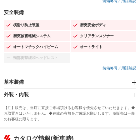
装備略号／用語解説
安全装備
横滑り防止装置
衝突安全ボディ
：装備あり
：装備あり
衝突被害軽減システム
クリアランスソナー
：装備あり
：装備あり
オートマチックハイビーム
オートライト
：装備あり
：装備あり
頸部衝撃緩和ヘッドレスト
：装備なし
装備略号／用語解説
基本装備
エアバッグ：運転席/助手席/サイド
外装・内装
：装備あり
スライドドア
カーナビ：SDナビ
：装備なし
：装備あり
【注】販売は、当店に直接ご来場頂けるお客様を優先させていただきます。◆
お取置きはいたしません。◆在庫の有無をご確認お願いします。※販売は一般
サンルーフ
ABS
TV
：装備なし
：装備あり
：装備なし
のお客様に限ります。
エアコン
Wエアコン
オーディオ
：装備あり
：装備なし
：装備なし
リフトアップ
パワーステアリング
カタログ情報(新車時)
ビジュアル
：装備なし
：装備あり