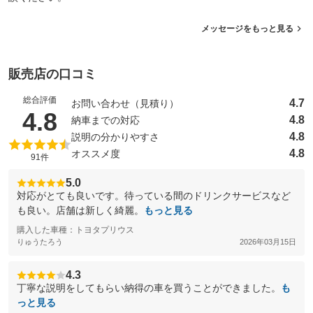
メッセージをもっと見る
販売店の口コミ
総合評価
4.7
お問い合わせ（見積り）
（5点満点中）
4.8
4.8
納車までの対応
4.8
説明の分かりやすさ
4.8
オススメ度
91件
5.0
対応がとても良いです。待っている間のドリンクサービスなど
も良い。店舗は新しく綺麗。
もっと見る
購入した車種：トヨタプリウス
りゅうたろう
2026年03月15日
4.3
丁寧な説明をしてもらい納得の車を買うことができました。
も
っと見る