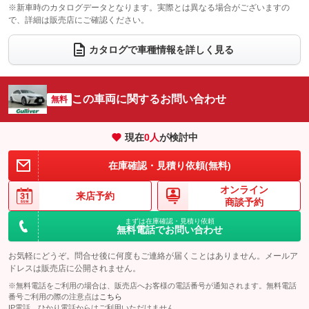
電動格納サードシート
シートヒーター
：装備なし
：装備あり
※新車時のカタログデータとなります。実際とは異なる場合がございますの
で、詳細は販売店にご確認ください。
ウォークスルー
後席モニター
：装備なし
：装備なし
カタログで車種情報を詳しく見る
電動リアゲート
フロントカメラ
：装備なし
：装備あり
シートエアコン
全周囲カメラ
：装備あり
：装備あり
この車両に関するお問い合わせ
サイドカメラ
無料
ルーフレール
：装備あり
：装備なし
エアサスペンション
ヘッドライトウォッシャー
：装備なし
：装備なし
現在
0
人
が検討中
装備略号／用語解説
在庫確認・見積り依頼(無料)
オンライン
来店予約
商談予約
まずは在庫確認・見積り依頼
無料電話でお問い合わせ
お気軽にどうぞ。問合せ後に何度もご連絡が届くことはありません。メールア
ドレスは販売店に公開されません。
※無料電話をご利用の場合は、販売店へお客様の電話番号が通知されます。無料電話
番号ご利用の際の注意点は
こちら
IP電話、ひかり電話からはご利用いただけません。