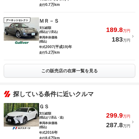
0.7万km
走行
ＭＲ－Ｓ
グーネットセレクト
支払総額
189.8
万円
(税込)(リ済込)
車両本体価格
183
万円
(税込)
2007(平成19)年
年式
5.2万km
走行
この販売店の在庫一覧を見る
探している条件に近いクルマ
ＧＳ
支払総額
299.9
万円
(税込)(リ済込・追)
車両本体価格
287.8
万円
(税込)
2016年
年式
8.6万km
走行