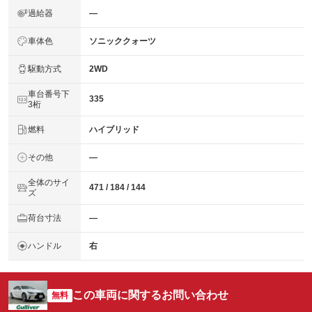
過給器
―
車体色
ソニッククォーツ
駆動方式
2WD
車台番号下
335
3桁
燃料
ハイブリッド
その他
―
全体のサイ
471 / 184 / 144
ズ
荷台寸法
―
ハンドル
右
この車両に関するお問い合わせ
無料