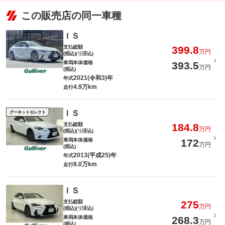
この販売店の同一車種
ＩＳ
支払総額
399.8
万円
(税込)(リ済込)
車両本体価格
393.5
万円
(税込)
2021(令和3)年
年式
4.9万km
走行
ＩＳ
グーネットセレクト
支払総額
184.8
万円
(税込)(リ済込)
車両本体価格
172
万円
(税込)
2013(平成25)年
年式
8.0万km
走行
ＩＳ
支払総額
275
万円
(税込)(リ済込)
車両本体価格
268.3
万円
(税込)