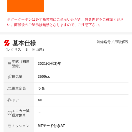
※グークーポンは必ず商談前にご呈示いただき、特典内容をご確認くださ
い。商談後のご呈示は無効となりますので、ご注意下さい。
基本仕様
装備略号／用語解説
（レクサスＩＳ 岡山県）
年式（初度
2021(令和3)年
登録）
排気量
2500cc
乗車定員
５名
ドア
4D
エコカー減
－
税対象車
ミッション
MTモード付きAT