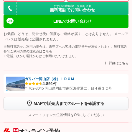
まずは在庫確認・見積り依頼
無料電話でお問い合わせ
LINEでお問い合わせ
お気軽にどうぞ。問合せ後に何度もご連絡が届くことはありません。 メールア
ドレスは販売店に公開されません。
※無料電話をご利用の場合は、販売店へお客様の電話番号が通知されます。無料電話
番号ご利用の際の注意点は
こちら
IP電話、ひかり電話からはご利用いただけません。
詳細はこちら
ガリバー岡山店（株）ＩＤＯＭ
4.8
91件
【STEP1】
認証画面でグーネットを友だち追加してから「許可する」ボタンを押
〒702-8045 岡山県岡山市南区海岸通二丁目４番３２号
します
MAPで販売店までのルートを確認する
【STEP2】
トーク画面で
ボタンをタップして問い合わせを
完了してください。
スマートフォンの位置情報をONにしてください
こちら
オンライン予約