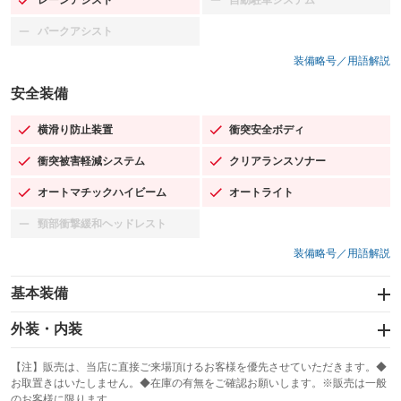
：装備あり
：装備なし
パークアシスト
：装備なし
装備略号／用語解説
安全装備
横滑り防止装置
衝突安全ボディ
：装備あり
：装備あり
衝突被害軽減システム
クリアランスソナー
：装備あり
：装備あり
オートマチックハイビーム
オートライト
：装備あり
：装備あり
頸部衝撃緩和ヘッドレスト
：装備なし
装備略号／用語解説
基本装備
エアバッグ：運転席/助手席/サイド
外装・内装
：装備あり
スライドドア
カーナビ：SDナビ
：装備なし
：装備あり
【注】販売は、当店に直接ご来場頂けるお客様を優先させていただきます。◆
お取置きはいたしません。◆在庫の有無をご確認お願いします。※販売は一般
サンルーフ
ABS
TV：フルセグ
：装備あり
：装備あり
：装備あり
のお客様に限ります。