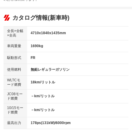
エアコン
Wエアコン
オーディオ：CDまたはCDチェンジャー／ミュージックプレイヤー接続
：装備あり
：装備なし
：装備あり
可／ミュージックサーバー
リフトアップ
パワーステアリング
カタログ情報(新車時)
：装備なし
：装備あり
ビジュアル：ブルーレイ再生／DVD再生
：装備あり
ダウンヒルアシストコントロール
：装備なし
アルミホイール：19インチ
全長×全幅
：装備あり
4710x1840x1435mm
×全高
パワーウィンドウ
盗難防止システム
：装備あり
：装備あり
革シート
ハーフレザーシート
：装備あり
：装備なし
車両重量
1690kg
アイドリングストップ
ドライブレコーダー
：装備あり
：装備あり
キーレス
LEDヘッドランプ
：装備あり
：装備あり
USB入力端子
Bluetooth接続
駆動形式
FR
：装備あり
：装備あり
HID(キセノンライト)
ポータブルナビ
：装備なし
：装備なし
100V電源
クリーンディーゼル
使用燃料
無鉛レギュラーガソリン
：装備なし
：装備なし
バックカメラ
ETC2.0
：装備あり
：装備あり
センターデフロック
：装備なし
WLTCモ
エアロ
スマートキー
18km/リットル
：装備なし
：装備あり
ード燃費
レンタカーアップ
展示・試乗車
：装備なし
：装備なし
ローダウン
ランフラットタイヤ
：装備なし
：装備なし
JC08モー
－km/リットル
ド燃費
電動格納ミラー
：装備あり
パワーシート
3列シート
：装備あり
：装備なし
10/15モー
装備略号／用語解説
－km/リットル
ド燃費
ベンチシート
フルフラットシート
：装備なし
：装備なし
チップアップシート
オットマン
最高出力
178ps(131kW)/6000rpm
：装備なし
：装備なし