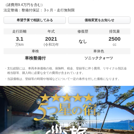
（諸費用9.4万円を含む）
法定整備：
整備付
保証：
3ヶ月・走行無制限
希望予算で相談してみる
価格変更をお知らせ
走行距離
年式
修復歴
排気量
3.1
2021
2500
なし
万km
(令和3)年
cc
車検
車体色
車検整備付
ソニッククォーツ
支払総額には、車両本体価格の他、保険料、税金、登録等に伴う費用、リサイクル預託金
相当額等、購入時に必要な全ての費用が含まれています。
当該価格は、登録等の時期や地域などについて一定の条件を付した価格になります。