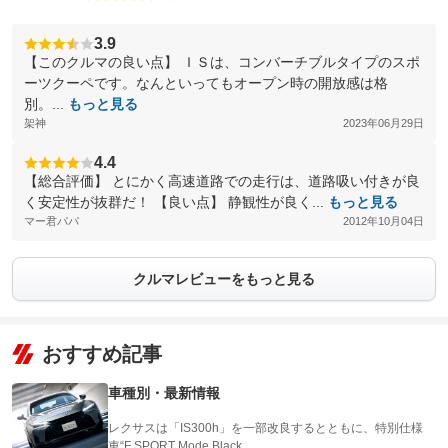
3.9
【このクルマの良い点】 ＩＳは、コンバーチブルタイプのスポ
ーツクーペです。なんといってもオープン時の開放感は格
別。...
もっと見る
架神
2023年06月29日
4.4
【総合評価】 とにかく高速道路での走行は、道路吸い付きが良
く安定性が抜群だ！ 【良い点】 静観性が良く...
もっと見る
マー君パパ
2012年10月04日
クルマレビューをもっと見る
おすすめ記事
車種別・最新情報
レクサスは「IS300h」を一部改良するとともに、特別仕様
車“F SPORT Mode Black …