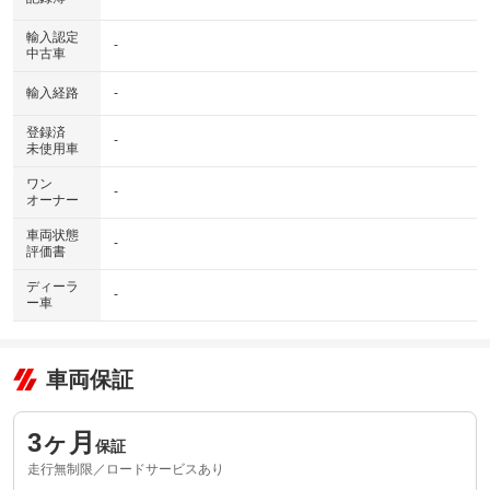
輸入認定
-
中古車
輸入経路
-
登録済
-
未使用車
ワン
-
オーナー
車両状態
-
評価書
ディーラ
-
ー車
車両保証
3ヶ月
保証
走行無制限／ロードサービスあり