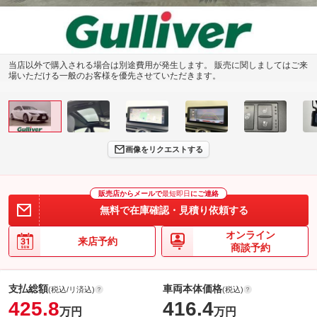
当店以外で購入される場合は別途費用が発生します。 販売に関しましてはご来
場いただける一般のお客様を優先させていただきます。
画像をリクエストする
販売店からメールで
最短即日
にご連絡
無料で在庫確認・見積り依頼する
オンライン
来店予約
商談予約
支払総額
車両本体価格
(税込/リ済込)
(税込)
425.8
416.4
万円
万円