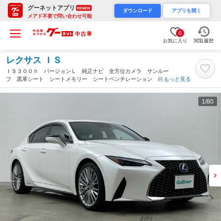
グーネットアプリ
RENEW
ダウンロード
アプリを開く
メアド不要で問い合わせ可能
0
お気に入り
閲覧履歴
レクサス ＩＳ
ＩＳ３００ｈ バージョンＬ 純正ナビ 全方位カメラ サンルー
フ 黒革シート シートメモリー シートベンチレーション 純正
もっと見る
１９インチアルミホイール 社外前後ドラレコ 社外レーダー コ
ーナーセンサー ＬＥＤヘッドライト ＥＴＣ２．０（岡山県）
1
/80