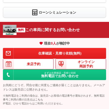
車両本体価
416.4
万円
内：オプシ
格
4
ョン価格
万円
ローンシミュレーション
(税込)
パック内容
車両本体価
416.4
万円
撥水で雨の日も視界をクリアにしてくれる『フロントウインドウ
格
撥水コート』。撥水効果をキープしクリアな視界で安全をサポー
パック内容
トしてくれます。多発する大雨やゲリラ豪雨に備えるためにお勧
この車両に関するお問い合わせ
無料
めしたい商品です。
内装未塗装樹脂の劣化をガラスコーティングで防止する『インナ
ーガラスコート』は内装パーツの劣化を防止してくれます。高年
備考
－
現在
0
人
が検討中
式のクルマへの施工をお勧めをしたい商品になります。
パック内容
『コンフォートガード』はファブリック・コンビ・レザーの３パ
備考
－
在庫確認・見積り依頼(無料)
このパックの見積もり依頼（無料）
ッケージをご用意しております。シートや天張り、フロアマット
を光触媒でコーティングし防汚・撥水効果が期待でき、高年式や
オンライン
輸入車にもお勧めです。
来店予約
このパックの見積もり依頼（無料）
商談予約
備考
－
まずは在庫確認・見積り依頼
無料電話でお問い合わせ
このパックの見積もり依頼（無料）
お気軽にどうぞ。問合せ後に何度もご連絡が届くことはありません。メールア
ドレスは販売店に公開されません。
※無料電話をご利用の場合は、販売店へお客様の電話番号が通知されます。無料電話
番号ご利用の際の注意点は
こちら
IP電話、ひかり電話からはご利用いただけません。