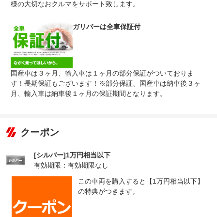
様の大切なおクルマをサポート致します。
無し
●１年間までのプランには免責金はございません。●長期有
免責金
料プランを選択された方は、２年目以降の修理１回に対し
て、１万円の免責金を申し受けます。●詳しくはスタッフ
ガリバーは全車保証付
までお問い合わせください。
●当店までご連絡ください。ご遠方の方は当店で受付後、
保証修理
お近くのガリバー店舗または修理工場のご案内をいたしま
受付先
すので、お気軽にお申し付けください。
国産車は３ヶ月、輸入車は１ヶ月の部分保証がついておりま
整備付 法定12ヶ月または法定24ヶ月点検整備付
す！長期保証もございます！※部分保証、国産車は納車後３ヶ
法定整備
※車検なし・車検整備付の場合は法定24ヶ月点検整備付
※商用車は6ヶ月または12ヶ月点検整備付
月、輸入車は納車後１ヶ月の保証期間となります。
１．車検の残りがある車に関しましては法定１２ヶ月点検
法定整備
を実施２．車検の残りがない車に関しましては法定２４ヶ
について
月点検（車検取得のみ）を実施※有償にて「ケアパック」
もご用意しております。
クーポン
[シルバー]1万円相当以下
有効期限：有効期限なし
この車両を購入すると【1万円相当以下】
の特典がつきます。