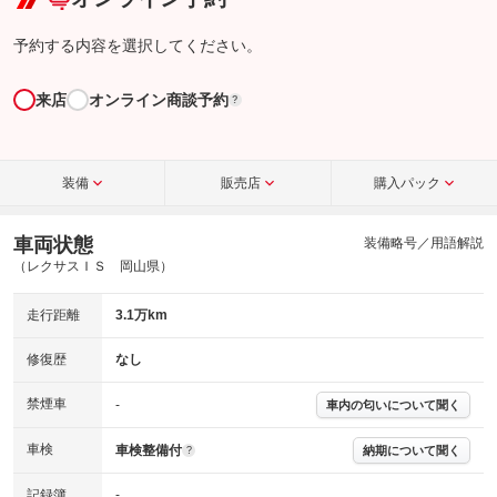
予約する内容を選択してください。
来店
オンライン商談予約
?
装備
販売店
購入パック
車両状態
装備略号／用語解説
（レクサスＩＳ 岡山県）
走行距離
3.1万km
修復歴
なし
禁煙車
-
車内の匂いについて聞く
車検
車検整備付
納期について聞く
?
記録簿
-