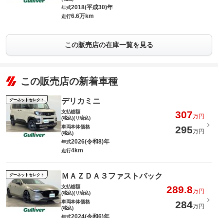
2018(平成30)年
年式
6.6万km
走行
この販売店の在庫一覧を見る
この販売店の新着車種
デリカミニ
グーネットセレクト
支払総額
307
万円
(税込)(リ済込)
車両本体価格
295
万円
(税込)
2026(令和8)年
年式
4km
走行
ＭＡＺＤＡ３ファストバック
グーネットセレクト
支払総額
289.8
万円
(税込)(リ済込)
車両本体価格
284
万円
(税込)
2024(令和6)年
年式