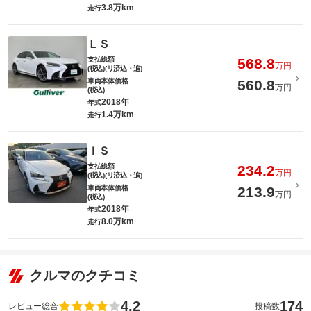
3.8万km
走行
ＬＳ
支払総額
568.8
万円
(税込)(リ済込・追)
車両本体価格
560.8
万円
(税込)
2018年
年式
1.4万km
走行
ＩＳ
支払総額
234.2
万円
(税込)(リ済込・追)
車両本体価格
213.9
万円
(税込)
2018年
年式
8.0万km
走行
クルマのクチコミ
4.2
174
レビュー総合
投稿数