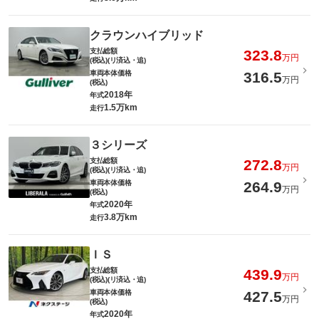
クラウンハイブリッド
支払総額
323.8
万円
(税込)(リ済込・追)
車両本体価格
316.5
万円
(税込)
2018年
年式
1.5万km
走行
３シリーズ
支払総額
272.8
万円
(税込)(リ済込・追)
車両本体価格
264.9
万円
(税込)
2020年
年式
3.8万km
走行
ＩＳ
支払総額
439.9
万円
(税込)(リ済込・追)
車両本体価格
427.5
万円
(税込)
2020年
年式