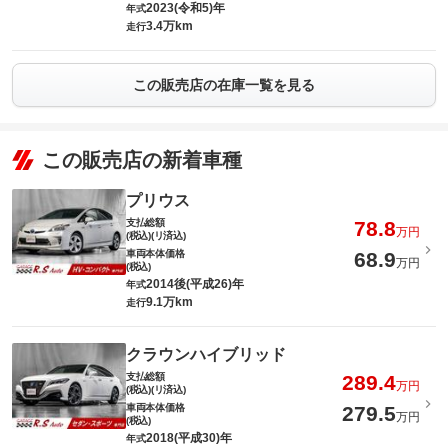
2023(令和5)年
年式
3.4万km
走行
この販売店の在庫一覧を見る
この販売店の新着車種
プリウス
支払総額
78.8
万円
(税込)(リ済込)
車両本体価格
68.9
万円
(税込)
2014後(平成26)年
年式
9.1万km
走行
クラウンハイブリッド
支払総額
289.4
万円
(税込)(リ済込)
車両本体価格
279.5
万円
(税込)
2018(平成30)年
年式