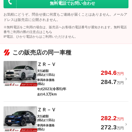
無料電話でお問い合わせ
お気軽にどうぞ。問合せ後に何度もご連絡が届くことはありません。メールア
ドレスは販売店に公開されません。
※無料電話をご利用の場合は、販売店へお客様の電話番号が通知されます。無料電話
番号ご利用の際の注意点は
こちら
IP電話、ひかり電話からはご利用いただけません。
この販売店の同一車種
ＺＲ－Ｖ
支払総額
294.6
万円
(税込)(リ済込)
車両本体価格
284.7
万円
(税込)
2023(令和5)年
年式
4.3万km
走行
ＺＲ－Ｖ
支払総額
282.2
万円
(税込)(リ済込)
車両本体価格
272.3
万円
(税込)