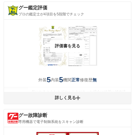
グー鑑定評価
プロの鑑定士が4項目を5段階でチェック
評価書を見る
5
5
外装
内装
機関
修復歴
正常
無
気になるようなキズやへこみがあった場合は綺麗に補修済
みですが、 小さなキズやヘコミが残っている場合もありま
詳しく見る
外装
す。
(車両外装)
キズ・へこみについて問い合わせる
グー故障診断
内装
気になる汚れ等がない綺麗な室内を保っています。
専用機器で電子制御系統をスキャン診断
(内装状態)
主要機関に不具合はありません。
機関