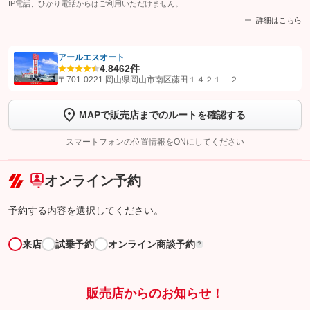
IP電話、ひかり電話からはご利用いただけません。
詳細はこちら
アールエスオート
4.8
462件
【STEP1】
認証画面でグーネットを友だち追加してから「許可する」ボタンを押
〒701-0221 岡山県岡山市南区藤田１４２１－２
します
MAPで販売店までのルートを確認する
【STEP2】
トーク画面で
ボタンをタップして問い合わせを
完了してください。
スマートフォンの位置情報をONにしてください
こちら
オンライン予約
予約する内容を選択してください。
来店
試乗予約
オンライン商談予約
?
販売店からのお知らせ！