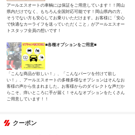
アールエスオートの車輌には保証をご用意しています！！岡山
無し
免責金
県内だけでなく、もちろん全国対応可能です！岡山県内の方、
自社入庫であれば無料！
そうでない方も安心してお乗りいただけます。お客様に「安心
遠方のお客様でアールエスオートに持ち込めないお客様も
保証修理
で快適なカーライフを送っていただくこと」がアールエスオー
補償修理はお受け致します。事前に修理受付が必要ですの
受付先
で万が一故障された際は弊社までご連絡ください。
トスタッフ全員の想いです！
整備付 法定12ヶ月または法定24ヶ月点検整備付
法定整備
※車検なし・車検整備付の場合は法定24ヶ月点検整備付
■各種オプションをご用意■
※商用車は6ヶ月または12ヶ月点検整備付
消耗している部品に関しては交換いたします。ですが中古
法定整備
車で年式が古い車両はあらゆるゴム金属が摩耗していま
について
す。さらに基本整備以上を望まれる場合はご相談させてく
ださい。
「こんな商品が欲しい！」、「こんなパーツを付けて欲し
い！」、アールエスオートの多種多様なオプションはそんなお
客様の声から生まれました。お客様からのダイレクトな声だか
らこそ、痒いところに手が届く！そんなオプションをたくさん
ご用意しています！！
クーポン