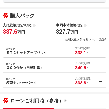
購入パック
支払総額
車両本体価格
(税込/リ済込)
(税込)
337.6
327.7
万円
万円
価格変更お知らせメールに登録
支払総額(税込)
Aパック
338.1
ＥＴＣセットアップパック
万円
内：オプシ
0.5
ョン価格
支払総額(税込)
Bパック
万円
340.5
(税込)
ＧＯＯ保証（自動計算）
万円
車両本体価
327.7
万円
内：オプシ
格
2.9
ョン価格
支払総額(税込)
Cパック
万円
338.8
(税込)
希望ナンバーパック
万円
車両本体価
327.7
万円
内：オプシ
格
1.2
ョン価格
万円
(税込)
パック内容
ローンご利用時（参考）
車両本体価
327.7
万円
★ＥＴＣのセットアッププラン★高速道路を使う時には今や必
格