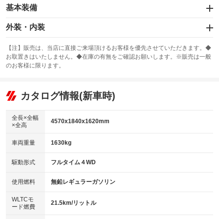
基本装備
エアバッグ：運転席/助手席/サイド
外装・内装
：装備あり
スライドドア
カーナビ：メモリーナビ他
：装備なし
：装備あり
【注】販売は、当店に直接ご来場頂けるお客様を優先させていただきます。◆
お取置きはいたしません。◆在庫の有無をご確認お願いします。※販売は一般
サンルーフ
ABS
TV：フルセグ
：装備なし
：装備あり
：装備あり
のお客様に限ります。
エアコン
Wエアコン
オーディオ
：装備あり
：装備なし
：装備なし
リフトアップ
パワーステアリング
カタログ情報(新車時)
ビジュアル
：装備なし
：装備あり
：装備なし
ダウンヒルアシストコントロール
アルミホイール：18インチ
：装備あり
：装備あり
全長×全幅
4570x1840x1620mm
×全高
パワーウィンドウ
盗難防止システム
革シート
ハーフレザーシート
：装備あり
：装備あり
：装備あり
：装備なし
車両重量
1630kg
アイドリングストップ
ドライブレコーダー
キーレス
LEDヘッドランプ
：装備あり
：装備なし
：装備あり
：装備あり
USB入力端子
Bluetooth接続
駆動形式
フルタイム４WD
HID(キセノンライト)
ポータブルナビ
：装備あり
：装備あり
：装備なし
：装備なし
100V電源
クリーンディーゼル
バックカメラ
ETC2.0
使用燃料
無鉛レギュラーガソリン
：装備なし
：装備なし
：装備あり
：装備あり
センターデフロック
エアロ
スマートキー
：装備なし
WLTCモ
：装備あり
：装備あり
21.5km/リットル
ード燃費
レンタカーアップ
展示・試乗車
ローダウン
ランフラットタイヤ
：装備なし
：装備なし
：装備なし
：装備なし