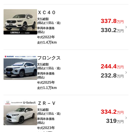
ＸＣ４０
支払総額
337.8
万円
(税込)(リ済込・追)
車両本体価格
330.2
万円
(税込)
2022年
年式
1.4万km
走行
フロンクス
支払総額
244.4
万円
(税込)(リ済込・追)
車両本体価格
232.8
万円
(税込)
2025年
年式
1.1万km
走行
ＺＲ－Ｖ
支払総額
334.2
万円
(税込)(リ済込・追)
車両本体価格
319
万円
(税込)
2023年
年式