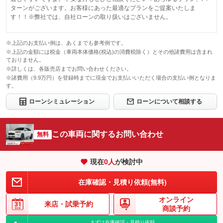
保証修理受
ターンがございます。お客様にあった最適なプランをご提案いたしま
グー保証サポートデスク
付先
す！！※弊社では、自社ローンの取り扱いはございません。
このパックの見積もり依頼（無料）
ロードサー
有り
ビスの有無
※上記のお支払い例は、あくまでも参考例です。
※上記の金額には税金（車両本体価格(税込)の消費税除く）とその他諸費用は含まれ
このパックの見積もり依頼（無料）
ておりません。
※詳しくは、各販売店までお問い合わせください。
※諸費用（9.9万円）を登録時までに現金でお支払いいただく場合の支払い例となりま
す。
ローンシミュレーション
ローンについて相談する
この車両に関するお問い合わせ
無料
現在
0
人
が検討中
在庫確認・見積り依頼(無料)
オンライン
来店・
試乗予約
商談予約
まずは在庫確認・見積り依頼