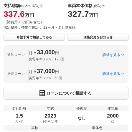
支払総額
車両本体価格
(税込/リ済込)
(税込)
337.6
327.7
万円
万円
（諸費用9.9万円を含む）
法定整備：
整備付
保証：
12ヶ月・走行無制限
希望予算で相談してみる
価格変更をお知らせ
33,000
月々
円
通常ローン
詳細を見る
実質年率3.9%・120回
37,000
月々
円
据置ローン
詳細を見る
実質年率3.9%・60回
ローンについて相談する
走行距離
年式
修復歴
排気量
1.5
2023
2000
なし
万km
(令和5)年
cc
車検
車体色