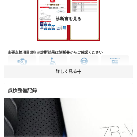
詳細は鑑定書をご確認ください。
修復歴
診断書を見る
※グー鑑定は保証サービスではございません。購入時は必ず現車をご確認
下さい。
※実際にお渡しするコンディションチェックシートにつきましては、形式
および表示項目が異なる場合がございます。
※グー鑑定の評価はあくまでも記載している鑑定日の鑑定結果となりま
す。車両情報等の詳細は各販売店へお問い合わせ下さい。
主要点検項目(例) ※診断結果は診断書からご確認ください
エンジン
トランス
パワー
HV/PHV/EV
詳しく見る
ミッション
ステアリング
点検整備記録
ABS
エアーバッグ
先進安全装備
その他
※異常がある場合は主要点検項目が赤色になり、異常と表記されます。
※車に装備されていない項目は「-」と表記されます
※グー故障診断は保証サービスではございません。購入時は必ず現車をご
確認下さい。
※実際にお渡しする故障診断書につきましては、形式および表示項目が異
なる場合がございます。
※グー故障診断書はあくまでも実施時点での診断結果となります。将来に