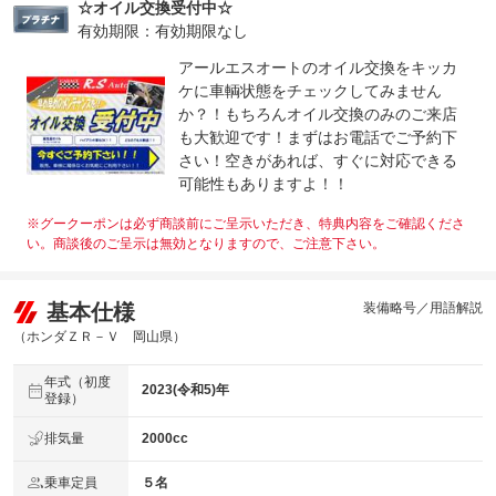
☆オイル交換受付中☆
有効期限：有効期限なし
アールエスオートのオイル交換をキッカ
ケに車輌状態をチェックしてみません
か？！もちろんオイル交換のみのご来店
も大歓迎です！まずはお電話でご予約下
さい！空きがあれば、すぐに対応できる
可能性もありますよ！！
※グークーポンは必ず商談前にご呈示いただき、特典内容をご確認くださ
い。商談後のご呈示は無効となりますので、ご注意下さい。
基本仕様
装備略号／用語解説
（ホンダＺＲ－Ｖ 岡山県）
年式（初度
2023(令和5)年
登録）
排気量
2000cc
乗車定員
５名