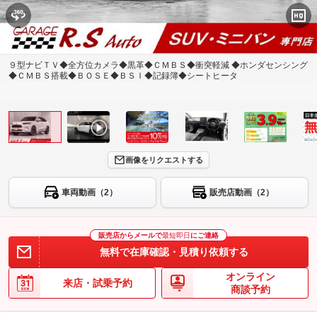
９型ナビＴＶ◆全方位カメラ◆黒革◆ＣＭＢＳ◆衝突軽減 ◆ホンダセンシング
◆ＣＭＢＳ搭載◆ＢＯＳＥ◆ＢＳＩ◆記録簿◆シートヒータ
画像をリクエストする
車両動画（2）
販売店動画（2）
販売店からメールで
最短即日
にご連絡
無料で在庫確認・見積り依頼する
オンライン
来店・試乗予約
商談予約