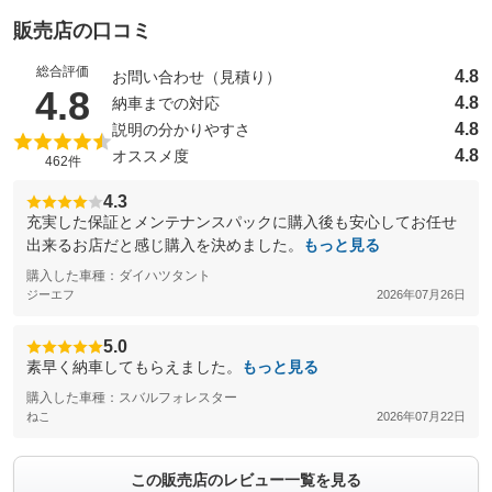
販売店の口コミ
総合評価
4.8
お問い合わせ（見積り）
（5点満点中）
4.8
4.8
納車までの対応
4.8
説明の分かりやすさ
4.8
オススメ度
462件
4.3
充実した保証とメンテナンスパックに購入後も安心してお任せ
出来るお店だと感じ購入を決めました。
もっと見る
購入した車種：ダイハツタント
ジーエフ
2026年07月26日
5.0
素早く納車してもらえました。
もっと見る
購入した車種：スバルフォレスター
ねこ
2026年07月22日
この販売店のレビュー一覧を見る