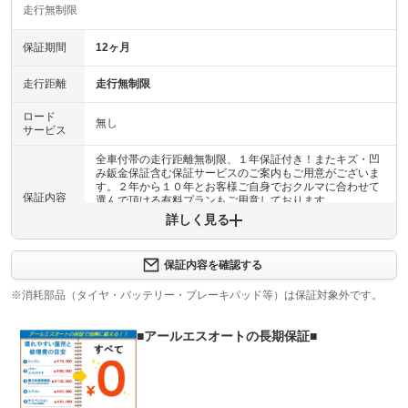
走行無制限
保証期間
12ヶ月
走行距離
走行無制限
ロード
無し
サービス
全車付帯の走行距離無制限、１年保証付き！またキズ・凹
み鈑金保証含む保証サービスのご案内もご用意がございま
す。２年から１０年とお客様ご自身でおクルマに合わせて
保証内容
選んで頂ける有料プランもご用意しております。
詳しく見る
保証内容について問い合わせる
エンジンに限り１２カ月間保証致します。全国どこでも指
保証内容を確認する
定修理工場、ディーラー等で修理可能です！３カ月間は車
保証項目
体保証での返金キャンセルが可能です。なお、返金は車体
※消耗部品（タイヤ・バッテリー・ブレーキパッド等）は保証対象外です。
金額までと致します。☆加入実積率９６．３％☆
■アールエスオートの長期保証■
修理回数
無制限
車両本体価格
上限金額
限度額５万円まで。５０万円～３００万円（最大）のプラ
ンもご用意しています。