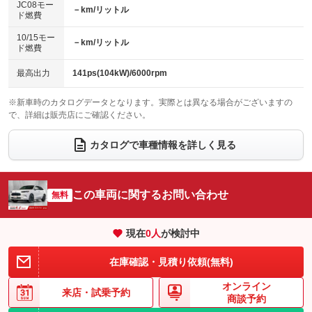
JC08モー
－km/リットル
ド燃費
電動格納ミラー
パワーシート
3列シート
：装備あり
：装備あり
：装備なし
10/15モー
装備略号／用語解説
－km/リットル
ベンチシート
フルフラットシート
ド燃費
：装備なし
：装備あり
チップアップシート
オットマン
：装備なし
：装備なし
最高出力
141ps(104kW)/6000rpm
電動格納サードシート
シートヒーター
：装備なし
：装備あり
※新車時のカタログデータとなります。実際とは異なる場合がございますの
で、詳細は販売店にご確認ください。
ウォークスルー
後席モニター
：装備なし
：装備なし
電動リアゲート
フロントカメラ
カタログで車種情報を詳しく見る
：装備あり
：装備あり
シートエアコン
全周囲カメラ
：装備なし
：装備あり
サイドカメラ
ルーフレール
この車両に関するお問い合わせ
：装備あり
無料
：装備なし
エアサスペンション
ヘッドライトウォッシャー
：装備なし
：装備なし
現在
0
人
が検討中
装備略号／用語解説
在庫確認・見積り依頼(無料)
オンライン
来店・
試乗予約
商談予約