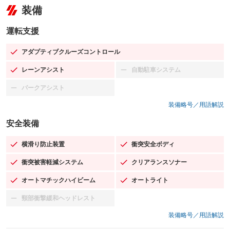
装備
運転支援
アダプティブクルーズコントロール
：装備あり
レーンアシスト
自動駐車システム
：装備あり
：装備なし
パークアシスト
：装備なし
装備略号／用語解説
安全装備
横滑り防止装置
衝突安全ボディ
：装備あり
：装備あり
衝突被害軽減システム
クリアランスソナー
：装備あり
：装備あり
オートマチックハイビーム
オートライト
：装備あり
：装備あり
頸部衝撃緩和ヘッドレスト
：装備なし
装備略号／用語解説