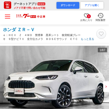
グーネットアプリ
RENEW
ダウンロード
アプリを開く
メアド不要で問い合わせ可能
0
お気に入り
閲覧履歴
ホンダ ＺＲ－Ｖ
ｅ：ＨＥＶ Ｚ ４ＷＤ 禁煙車 黒革シート 衝突軽減ブレー
キ ９型ナビＴＶ 全方位カメラ ＢＯＳＥサウンド ＥＴＣ ホ
もっと見る
ンダセンシング クルコン スマートキー フルセグ ブルートゥ
ース音楽 パワーバックドア １８ＡＷ 記録簿Ｕ（岡山県）
1
/87