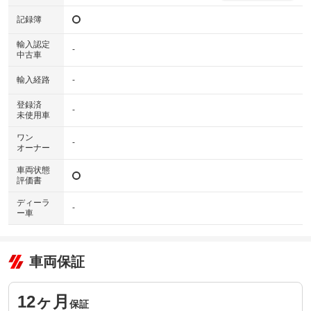
記録簿
ワイヤレス充電（置き型充電）
輸入認定
-
中古車
輸入経路
-
登録済
-
未使用車
ワン
-
オーナー
車両状態
評価書
ディーラ
-
ー車
車両保証
12ヶ月
保証