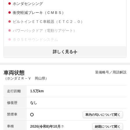
ホンダセンシング
衝突軽減ブレーキ（ＣＭＢＳ）
※購入時は必ず現車をご確認下さい。
ビルトインＥＴＣ車載器（ＥＴＣ２．０）
パワーバックドア（電動リアゲート）
ＢＯＳＥサウンドシステム
ブラックレザーシート（黒革シート）
詳しく見る
アップルカープレイ対応
ステアリングヒーター（ハンドルヒーター）
車両状態
装備略号／用語解説
シーケンシャルウィンカー
（ホンダＺＲ－Ｖ 岡山県）
スマートキー／プッシュスタート
走行距離
1.5万km
９インチディスプレイナビ／地デジＴＶ
レーダークルーズコントロール
修復歴
なし
シートヒーター（運転席／助手席）
禁煙車
車内の匂いについて聞く
パワーシート（運転席／助手席）
車検
2026(令和8)年10月
納期について聞く
?
マルチビューカメラシステム（全周囲カメラ）