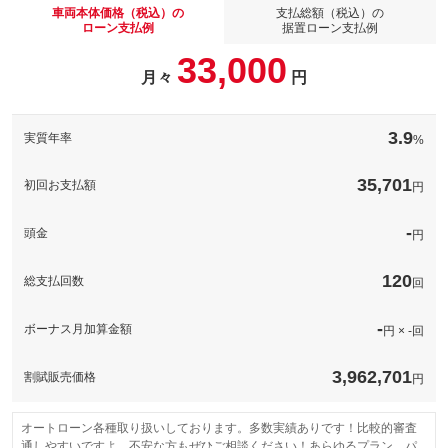
須！ＥＴＣ！！車を購入する際にはＥＴＣのセットアップもお勧
車両本体価格（税込）の
支払総額（税込）の
パック内容
め致します。
ローン支払例
据置ローン支払例
グー保証は、グーネットが全国展開する中古車専用の長期保証制
備考
－
33,000
度です。業界最多水準の保証範囲と安心の価格設定で、あなたの
月々
円
カーライフを強力にサポートします。
パック内容
保証
基本支払総額と同じ
希望ナンバーパックが登場！お客様のお好きな４ケタの数字を選
備考
－
んでください！誕生日や記念日、ラッキーナンバーなど何でも構
保証項目
-
3.9
実質年率
%
いません。希望ナンバーパックで愛車度をワンランクＵＰさせま
[保証付]：1年・走行無制限
グー保証なら業界最高水準の保証内容、業界最多水準の保証範囲
しょう！！ご相談ください。
修理回数・
-
保証
と安心の価格設定であなたのカーライフを強力にサポート！全国
上限金額
35,701
初回お支払額
円
５０００工場のネットワークを持ち旅先での思いがけない故障や
備考
－
トラブル時にも安心！
免責金
-
計410項目
-
保証
基本支払総額と同じ
頭金
円
保証範囲は４１０項目以上。故障がおきても、電話１本で即対
保証修理受
-
保証項目
応。専用コールセンターが、あなたのカーライフをサポートしま
付先
す。専任のオペレーターが対応するため、修理の承認から作業の
保証項目
-
120
総支払回数
着手までが早いのが特徴です。
回
ロードサー
-
ビスの有無
無制限。車両本体価格。
修理回数・
-
国産車の場合、車両本体価格（税込）を上限とします。車両本体
上限金額
修理回数・
-
ボーナス月加算金額
円 × -回
価格（税込）が５０万円以下の場合は上限を５０万円（税込）ま
上限金額
このパックの見積もり依頼（無料）
でとします。輸入車の場合は、１００万円（税込）を上限としま
免責金
-
す。
3,962,701
割賦販売価格
円
無し
保証修理受
-
本保証の開始時からの走行距離が５００Ｋｍに満たない車両に生
付先
免責金
じたエンジン本体及びトランスミッションの交換又はオーバーホ
ロードサー
ールについて、本保証に基づき保証修理を行う責任を負わないも
オートローン各種取り扱いしております。多数実績ありです！比較的審査
-
ビスの有無
のとします。
通しやすいですよ。不安な方もぜひご相談ください！あらゆるプラン、パ