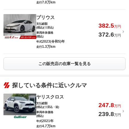
7.0万km
走行
プリウス
支払総額
382.5
万円
(税込)(リ済込)
車両本体価格
372.6
万円
(税込)
2023(令和5)年
年式
1.3万km
走行
この販売店の在庫一覧を見る
探している条件に近いクルマ
ヤリスクロス
支払総額
247.8
万円
(税込)(リ済込・追)
車両本体価格
239.8
万円
(税込)
2021年
年式
4.7万km
走行