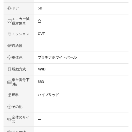
ドア
5D
エコカー減
税対象車
ミッション
CVT
過給器
―
車体色
プラチナホワイトパール
駆動方式
4WD
車台番号下
683
3桁
燃料
ハイブリッド
その他
―
全体のサイ
―
ズ