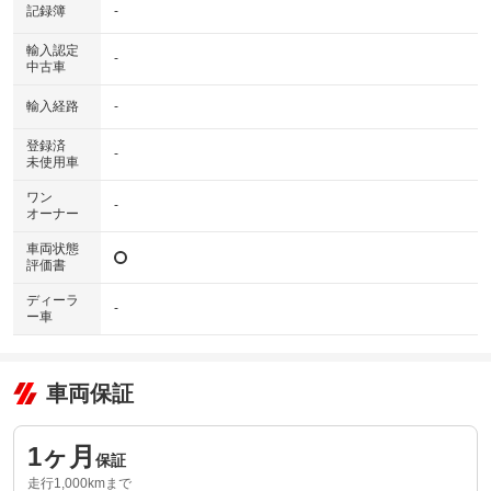
記録簿
-
輸入認定
-
中古車
輸入経路
-
登録済
-
未使用車
ワン
-
オーナー
車両状態
評価書
ディーラ
-
ー車
車両保証
1ヶ月
保証
走行1,000kmまで