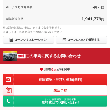
保証項目
-
免責金
無し
-
ボーナス月加算金額
円 × -回
修理回数・
保証修理受
-
-
上限金額
付先
1,941,779
割賦販売価格
円
ロードサー
免責金
無し
無し
ビスの有無
※上記のお支払い例は、あくまでも参考例です。
保証修理受
-
※詳しくは、各販売店までお問い合わせください。
付先
このパックの見積もり依頼（無料）
ロードサー
ローンシミュレーション
ローンについて相談する
無し
ビスの有無
このパックの見積もり依頼（無料）
この車両に関するお問い合わせ
無料
現在
0
人
が検討中
在庫確認・見積り依頼(無料)
来店予約
まずは在庫確認・見積り依頼
無料電話でお問い合わせ