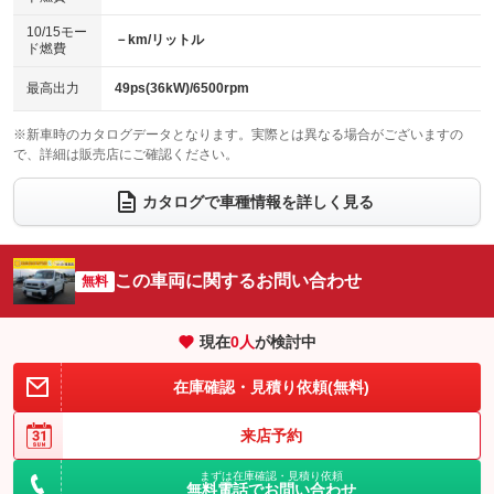
パワーシート
3列シート
：装備あり
：装備なし
：装備なし
10/15モー
装備略号／用語解説
－km/リットル
ベンチシート
フルフラットシート
ド燃費
：装備なし
：装備なし
チップアップシート
オットマン
：装備なし
：装備なし
最高出力
49ps(36kW)/6500rpm
電動格納サードシート
シートヒーター
：装備なし
：装備あり
※新車時のカタログデータとなります。実際とは異なる場合がございますの
で、詳細は販売店にご確認ください。
ウォークスルー
後席モニター
：装備なし
：装備なし
電動リアゲート
フロントカメラ
カタログで車種情報を詳しく見る
：装備なし
：装備なし
シートエアコン
全周囲カメラ
：装備なし
：装備なし
サイドカメラ
ルーフレール
この車両に関するお問い合わせ
：装備なし
無料
：装備なし
エアサスペンション
ヘッドライトウォッシャー
：装備なし
：装備なし
現在
0
人
が検討中
装備略号／用語解説
在庫確認・見積り依頼(無料)
来店予約
まずは在庫確認・見積り依頼
無料電話でお問い合わせ