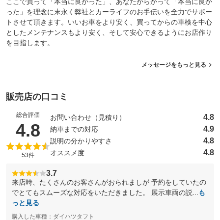
ここで買って「本当に良かった」、あなたからかって「本当に良か
った」を理念に末永く弊社とカーライフのお手伝いを全力でサポー
トさせて頂きます。いいお車をより安く、買ってからの車検を中心
としたメンテナンスもより安く、そして安心できるようにお店作り
を目指します。
メッセージをもっと見る
販売店の口コミ
総合評価
4.8
お問い合わせ（見積り）
（5点満点中）
4.8
4.9
納車までの対応
4.8
説明の分かりやすさ
4.8
オススメ度
53件
3.7
来店時、たくさんのお客さんがおられましが 予約をしていたの
でとてもスムーズな対応をいただきました。 展示車両の説...
も
っと見る
購入した車種：ダイハツタフト