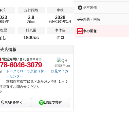
基本装備
年式
走行距離
車検
023
2.8
2028
外装・内装
和5)年
万km
(令和10)年1月
修復歴
排気量
車体色
車の画像
なし
1800cc
クロ
販売店情報
電話お問い合わせ
携帯可
78-6046-3079
電話番号QR
店
トヨタカローラ京都（株） 伏見マイカ
ーセンター
京都府京都市伏見区深草泓ノ壺町１－５
可能
直接お問合せください
ア
MAPを開く
LINEで共有