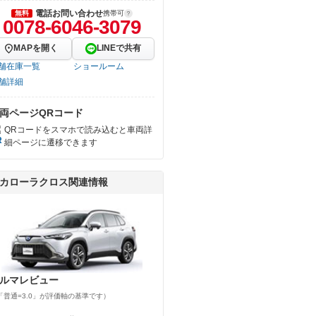
電話お問い合わせ
無料
携帯可
0078-6046-3079
MAPを開く
LINEで共有
舗在庫一覧
ショールーム
舗詳細
両ページQRコード
QRコードをスマホで読み込むと車両詳
細ページに遷移できます
カローラクロス関連情報
ルマレビュー
「普通=3.0」が評価軸の基準です）