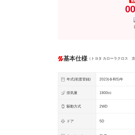
無
00
基本仕様
（トヨタ カローラクロス 
年式(初度登録)
2023(令和5)年
排気量
1800cc
駆動方式
2WD
ドア
5D