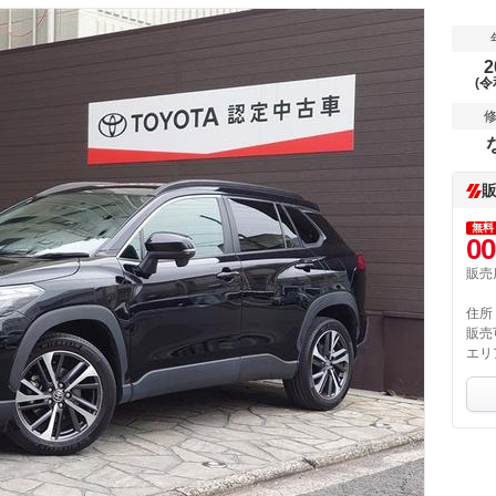
2
(令
無料
00
販売
住所
販売
エリ