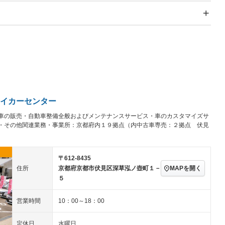
スライドドア
サンルーフ
－
－
Wエアコン
リフトアップ
－
－
TV：フルセグ
パワーステアリング
パワーウィンドウ
／ミュージック
ビジュアル：-／DVD再
アルミホイール：アルミ
生
ホイール
ングストップ
ドライブレコーダー
USB入力端子
－
ハーフレザーシート
キーレス
クリーンディーゼル
センターデフロック
－
－
セノンライト)
ポータブルナビ
バックカメラ
－
イカーセンター
乗車
電動格納ミラー
－
車の販売・自動車整備全般およびメンテナンスサービス・車のカスタマイズサ
スマートキー
ローダウン
－
・その他関連業務・事業所：京都府内１９拠点（内中古車専売：２拠点 伏見
装備略号／用語解説
ート
3列シート
ベンチシート
－
－
ップシート
オットマン
電動格納サードシート
－
－
〒612-8435
MAPを開く
住所
京都府京都市伏見区深草泓ノ壺町１－
スルー
後席モニター
電動リアゲート
－
－
５
アコン
全周囲カメラ
サイドカメラ
－
－
営業時間
10：00～18：00
ペンション
定休日
水曜日