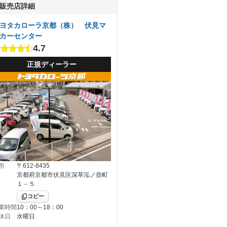
販売店詳細
ヨタカローラ京都（株） 伏見マ
カーセンター
4.7
正規ディーラー
所
〒612-8435
京都府京都市伏見区深草泓ノ壺町
１－５
コピー
業時間
10：00～18：00
休日
水曜日