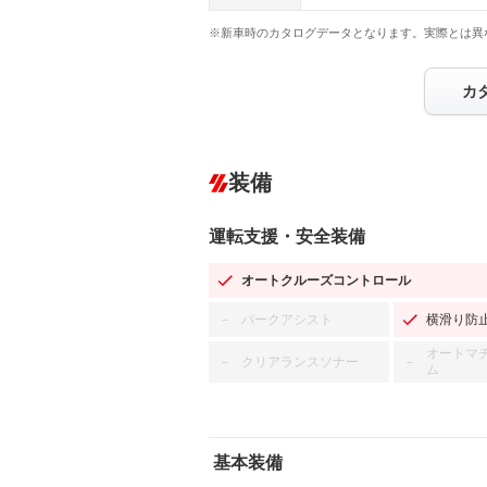
※新車時のカタログデータとなります。実際とは異
カ
装備
運転支援・安全装備
オートクルーズコントロール
パークアシスト
横滑り防
－
オートマ
クリアランスソナー
－
－
ム
基本装備