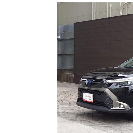
マガジン
車カタログ
自動車ローン
保険
レビュー
価格相場
教習所
用語集