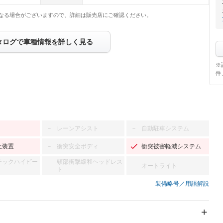
なる場合がございますので、詳細は販売店にご確認ください。
タログで車種情報を詳しく見る
※
件
レーンアシスト
自動駐車システム
－
－
止装置
衝突安全ボディ
衝突被害軽減システム
－
チックハイビー
頸部衝撃緩和ヘッドレス
オートライト
－
－
ト
装備略号／用語解説