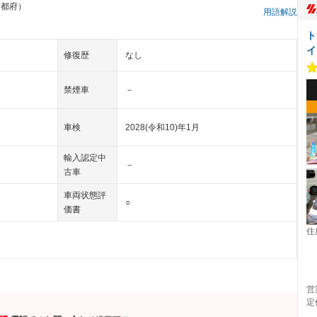
京都府）
用語解説
ト
イ
修復歴
なし
禁煙車
－
車検
2028(令和10)年1月
輸入認定中
－
古車
車両状態評
○
価書
住
営
定