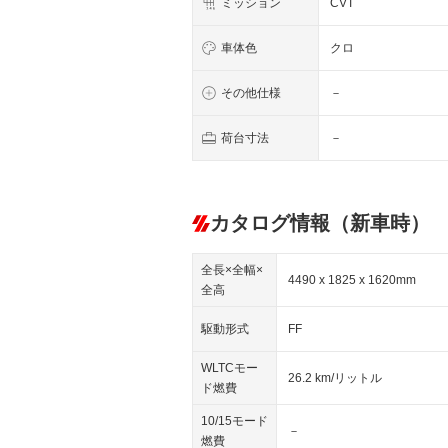
ミッション
CVT
車体色
クロ
その他仕様
－
荷台寸法
－
カタログ情報（新車時）
全長×全幅×
4490 x 1825 x 1620mm
全高
駆動形式
FF
WLTCモー
26.2 km/リットル
ド燃費
10/15モード
－
燃費