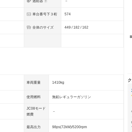
過給器
－
車台番号下３桁
574
全体のサイズ
449 / 182 / 162
ク
車両重量
1410kg
使用燃料
無鉛レギュラーガソリン
JC08モード
－
燃費
最高出力
98ps(72kW)/5200rpm