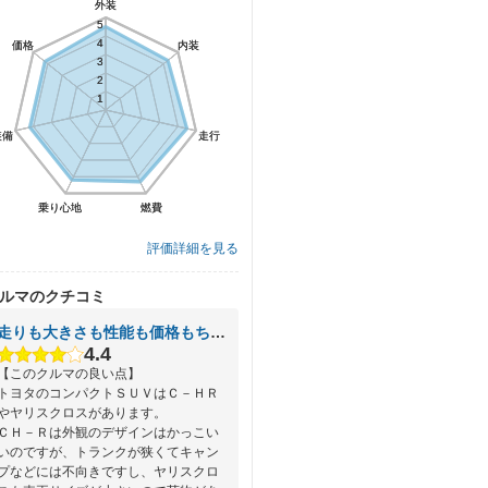
外装
外装
5
5
4
4
価格
価格
内装
内装
3
3
2
2
1
1
装備
装備
走行
走行
乗り心地
乗り心地
燃費
燃費
評価詳細を見る
ルマのクチコミ
走りも大きさも性能も価格もちょうどいい、そんなＳＵＶ車です
4.4
【このクルマの良い点】
トヨタのコンパクトＳＵＶはＣ－ＨＲ
やヤリスクロスがあります。
ＣＨ－Ｒは外観のデザインはかっこい
いのですが、トランクが狭くてキャン
プなどには不向きですし、ヤリスクロ