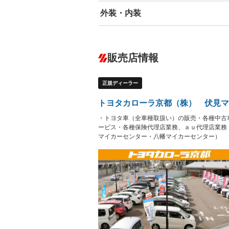
外装・内装
エアバッグ：運転席/助手席/サイド
ABS
エアコン
カーナビ
－
ダウンヒルアシストコントロール
－
販売店情報
オーディオ：CDまたはCDチェンジャー
プレイヤー接続可
盗難防止システム
アイドリ
ヘッドライトウォッシャ
革シート
－
－
正規ディーラー
ー
Bluetooth接続
100V電源
－
－
LEDヘッドランプ
HID(キ
－
トヨタカローラ京都（株） 伏見マ
レンタカーアップ
展示・試
－
－
・トヨタ車（全車種取扱い）の販売・各種中古
ETC
エアロ
－
ービス・各種保険代理店業務、ａｕ代理店業務
マイカーセンター・八幡マイカーセンター）
ランフラットタイヤ
パワーシ
－
フルフラットシート
チップア
－
－
シートヒーター
ウォーク
－
－
フロントカメラ
シートエ
－
－
ルーフレール
エアサス
－
－