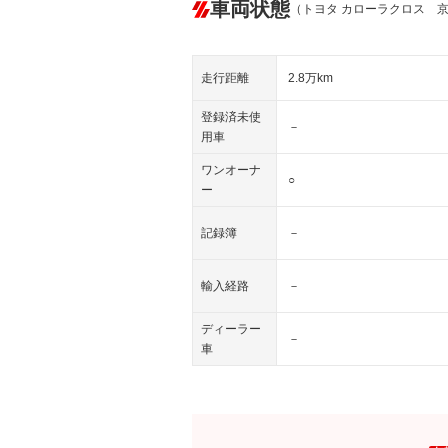
車両状態
（トヨタ カローラクロス 
走行距離
2.8万km
登録済未使
－
用車
ワンオーナ
○
ー
記録簿
－
輸入経路
－
ディーラー
－
車