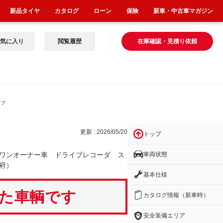
新品タイヤ
カタログ
ローン
保険
新車・中古車マガジン
気に入り
閲覧履歴
在庫確認・見積り依頼
イブ
更新 : 2026/05/20
トップ
車両状態
ワンオーナー車 ドライブレコーダ ス
府）
基本仕様
いた車輌です
カタログ情報（新車時）
安全装備エリア