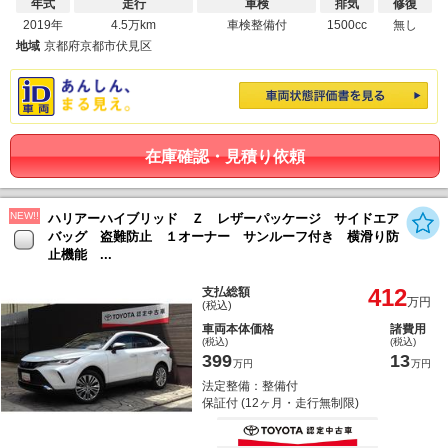
年式
走行
車検
排気
修復
2019年
4.5万km
車検整備付
1500cc
無し
地域
京都府京都市伏見区
在庫確認・見積り依頼
NEW!!
ハリアーハイブリッド Ｚ レザーパッケージ サイドエア
バッグ 盗難防止 １オーナー サンルーフ付き 横滑り防
止機能 ...
412
支払総額
万円
(税込)
車両本体価格
諸費用
(税込)
(税込)
399
13
万円
万円
法定整備：整備付
保証付 (12ヶ月・走行無制限)