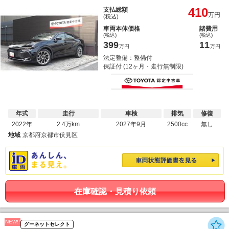
410
支払総額
万円
(税込)
車両本体価格
諸費用
(税込)
(税込)
399
11
万円
万円
法定整備：整備付
保証付 (12ヶ月・走行無制限)
年式
走行
車検
排気
修復
2022年
2.4万km
2027年9月
2500cc
無し
地域
京都府京都市伏見区
在庫確認・見積り依頼
NEW!!
グーネットセレクト