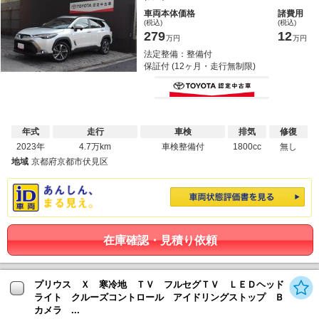
車両本体価格
諸費用
(税込)
(税込)
279
12
万円
万円
法定整備：整備付
保証付 (12ヶ月・走行無制限)
年式
走行
車検
排気
修復
2023年
4.7万km
車検整備付
1800cc
無し
地域
京都府京都市伏見区
在庫確認・見積り依頼
プリウス Ｘ 寒冷地 ＴＶ フルセグＴＶ ＬＥＤヘッド
ライト クルーズコントロール アイドリングストップ Ｂ
カメラ ...