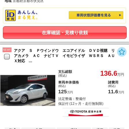
地域
京都府京都市伏見区
在庫確認・見積り依頼
NEW!!
アクア Ｓ Ｐウインドウ エコアイドル ＤＶＤ視聴 リ
アカメラ ＡＣ ナビＴＶ イモビライザ ＷＳＲＳ ＡＵ
Ｘ対応 ...
136.6
支払総額
万円
(税込)
車両本体価格
諸費用
(税込)
(税込)
125
11.6
万円
万円
法定整備：整備付
保証付 (12ヶ月・走行無制限)