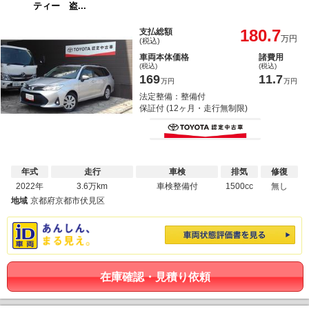
ティー 盗...
180.7
支払総額
万円
(税込)
車両本体価格
諸費用
(税込)
(税込)
169
11.7
万円
万円
法定整備：整備付
保証付 (12ヶ月・走行無制限)
年式
走行
車検
排気
修復
2022年
3.6万km
車検整備付
1500cc
無し
地域
京都府京都市伏見区
在庫確認・見積り依頼