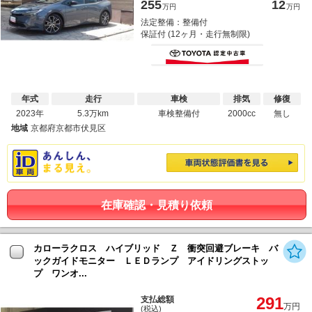
255
12
万円
万円
法定整備：整備付
保証付 (12ヶ月・走行無制限)
年式
走行
車検
排気
修復
2023年
5.3万km
車検整備付
2000cc
無し
地域
京都府京都市伏見区
在庫確認・見積り依頼
カローラクロス ハイブリッド Ｚ 衝突回避ブレーキ バ
ックガイドモニター ＬＥＤランプ アイドリングストッ
プ ワンオ...
291
支払総額
万円
(税込)