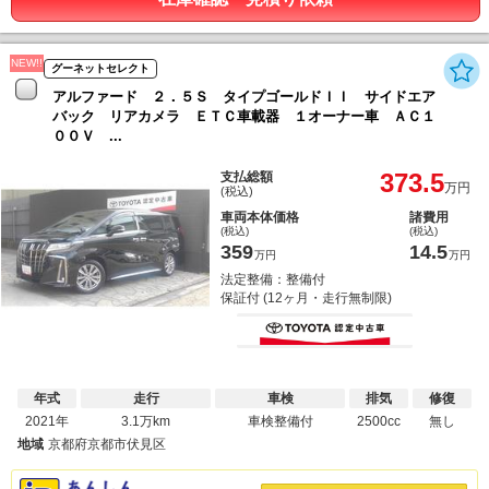
NEW!!
グーネットセレクト
アルファード ２．５Ｓ タイプゴールドＩＩ サイドエア
バック リアカメラ ＥＴＣ車載器 １オーナー車 ＡＣ１
００Ｖ ...
373.5
支払総額
万円
(税込)
車両本体価格
諸費用
(税込)
(税込)
359
14.5
万円
万円
法定整備：整備付
保証付 (12ヶ月・走行無制限)
年式
走行
車検
排気
修復
2021年
3.1万km
車検整備付
2500cc
無し
地域
京都府京都市伏見区