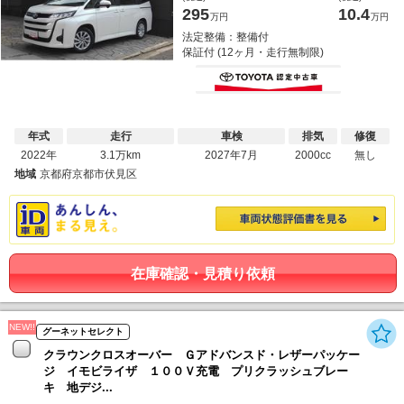
295
10.4
万円
万円
法定整備：整備付
保証付 (12ヶ月・走行無制限)
年式
走行
車検
排気
修復
2022年
3.1万km
2027年7月
2000cc
無し
地域
京都府京都市伏見区
在庫確認・見積り依頼
NEW!!
グーネットセレクト
クラウンクロスオーバー Ｇアドバンスド・レザーパッケー
ジ イモビライザ １００Ｖ充電 プリクラッシュブレー
キ 地デジ...