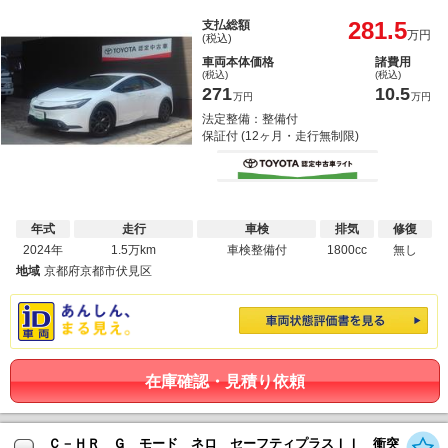
281.5
支払総額
万円
(税込)
車両本体価格
諸費用
(税込)
(税込)
271
10.5
万円
万円
法定整備：整備付
保証付 (12ヶ月・走行無制限)
年式
走行
車検
排気
修復
2024年
1.5万km
車検整備付
1800cc
無し
地域
京都府京都市伏見区
在庫確認・見積り依頼
Ｃ－ＨＲ Ｇ モード ネロ セーフティプラスＩＩ 衝突