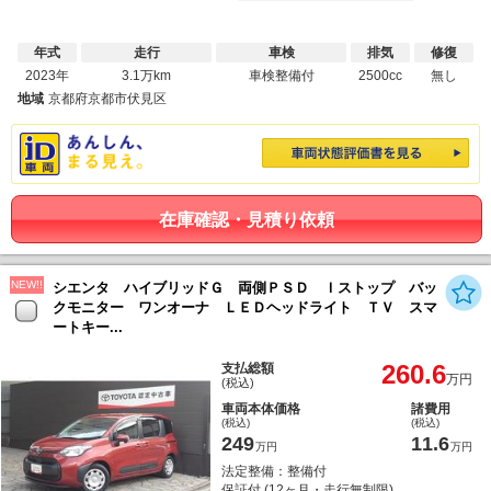
年式
走行
車検
排気
修復
2023年
3.1万km
車検整備付
2500cc
無し
地域
京都府京都市伏見区
在庫確認・見積り依頼
NEW!!
シエンタ ハイブリッドＧ 両側ＰＳＤ Ｉストップ バッ
クモニター ワンオーナ ＬＥＤヘッドライト ＴＶ スマ
ートキー...
260.6
支払総額
万円
(税込)
車両本体価格
諸費用
(税込)
(税込)
249
11.6
万円
万円
法定整備：整備付
保証付 (12ヶ月・走行無制限)