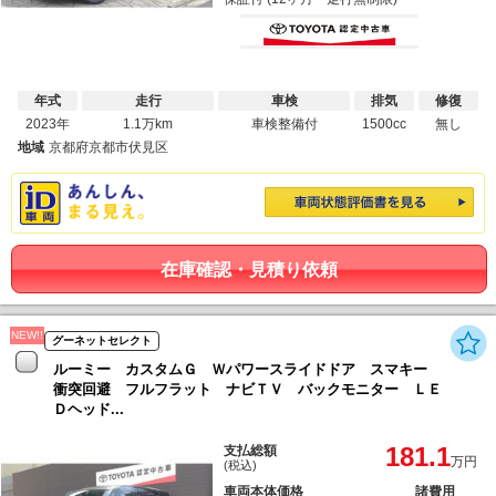
年式
走行
車検
排気
修復
2023年
1.1万km
車検整備付
1500cc
無し
地域
京都府京都市伏見区
在庫確認・見積り依頼
NEW!!
グーネットセレクト
ルーミー カスタムＧ Ｗパワースライドドア スマキー
衝突回避 フルフラット ナビＴＶ バックモニター ＬＥ
Ｄヘッド...
181.1
支払総額
万円
(税込)
車両本体価格
諸費用