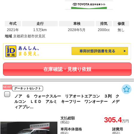
年式
走行
車検
排気
修復
2021年
1.5万km
2028年5月
2000cc
無し
地域
京都府京都市伏見区
在庫確認・見積り依頼
NEW!!
グーネットセレクト
ノア Ｇ ウォークスルー リアオートエアコン ３列 ク
ルコン ＬＥＤ アルミ キーフリー ワンオーナー メデ
ィアプレ...
305.4
支払総額
万円
(税込)
車両本体価格
諸費用
(税込)
(税込)