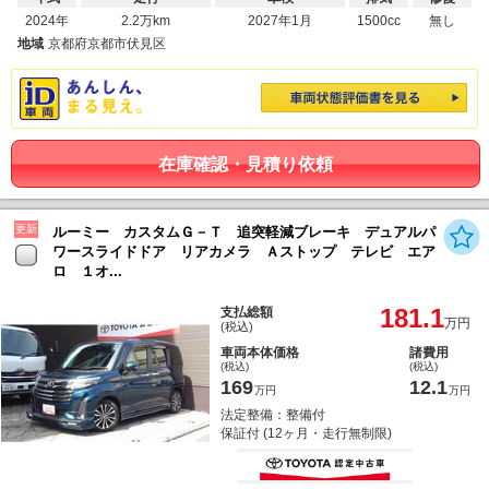
2024年
2.2万km
2027年1月
1500cc
無し
地域
京都府京都市伏見区
在庫確認・見積り依頼
更新
ルーミー カスタムＧ－Ｔ 追突軽減ブレーキ デュアルパ
ワースライドドア リアカメラ Ａストップ テレビ エア
ロ １オ...
181.1
支払総額
万円
(税込)
車両本体価格
諸費用
(税込)
(税込)
169
12.1
万円
万円
法定整備：整備付
保証付 (12ヶ月・走行無制限)