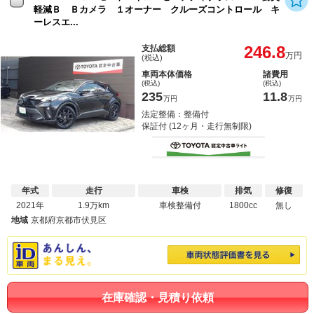
軽減Ｂ Ｂカメラ １オーナー クルーズコントロール キ
ーレスエ...
246.8
支払総額
万円
(税込)
車両本体価格
諸費用
(税込)
(税込)
235
11.8
万円
万円
法定整備：整備付
保証付 (12ヶ月・走行無制限)
年式
走行
車検
排気
修復
2021年
1.9万km
車検整備付
1800cc
無し
地域
京都府京都市伏見区
在庫確認・見積り依頼