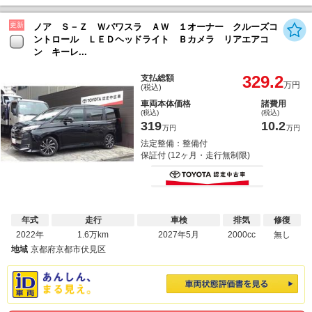
更新
ノア Ｓ－Ｚ Ｗパワスラ ＡＷ １オーナー クルーズコ
ントロール ＬＥＤヘッドライト Ｂカメラ リアエアコ
ン キーレ...
329.2
支払総額
万円
(税込)
車両本体価格
諸費用
(税込)
(税込)
319
10.2
万円
万円
法定整備：整備付
保証付 (12ヶ月・走行無制限)
年式
走行
車検
排気
修復
2022年
1.6万km
2027年5月
2000cc
無し
地域
京都府京都市伏見区