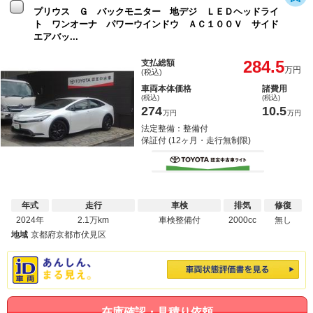
プリウス Ｇ バックモニター 地デジ ＬＥＤヘッドライ
ト ワンオーナ パワーウインドウ ＡＣ１００Ｖ サイド
エアバッ...
284.5
支払総額
万円
(税込)
車両本体価格
諸費用
(税込)
(税込)
274
10.5
万円
万円
法定整備：整備付
保証付 (12ヶ月・走行無制限)
年式
走行
車検
排気
修復
2024年
2.1万km
車検整備付
2000cc
無し
地域
京都府京都市伏見区
在庫確認・見積り依頼