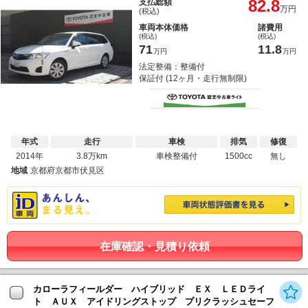
82.8
支払総額
万円
(税込)
車両本体価格
諸費用
(税込)
(税込)
71
11.8
万円
万円
法定整備：整備付
保証付 (12ヶ月・走行無制限)
年式
走行
車検
排気
修復
2014年
3.8万km
車検整備付
1500cc
無し
地域
京都府京都市伏見区
在庫確認・見積り依頼
カローラフィールダー ハイブリッド ＥＸ ＬＥＤライ
ト ＡＵＸ アイドリングストップ プリクラッシュセーフ