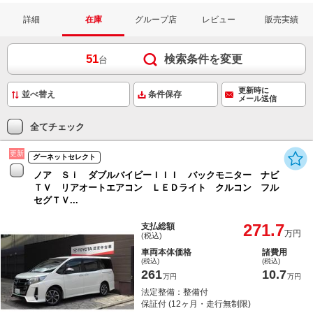
詳細
在庫
グループ店
レビュー
販売実績
51
検索条件を変更
台
更新時に
条件保存
メール送信
全てチェック
更新
グーネットセレクト
ノア Ｓｉ ダブルバイビーＩＩＩ バックモニター ナビ
ＴＶ リアオートエアコン ＬＥＤライト クルコン フル
セグＴＶ...
271.7
支払総額
万円
(税込)
車両本体価格
諸費用
(税込)
(税込)
261
10.7
万円
万円
法定整備：整備付
保証付 (12ヶ月・走行無制限)