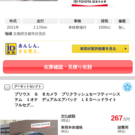
年式
走行
車検
排気
修復
2021年
2.1万km
車検整備付
1000cc
無し
地域
京都府京都市伏見区
在庫確認・見積り依頼
グーネットセレクト
プリウス Ｇ Ｂカメラ プリクラッシュセーフティーシス
テム １オナ デュアルエアバック ＬＥＤヘッドライト
フルセグ...
267
支払総額
万円
(税込)
車両本体価格
諸費用
(税込)
(税込)