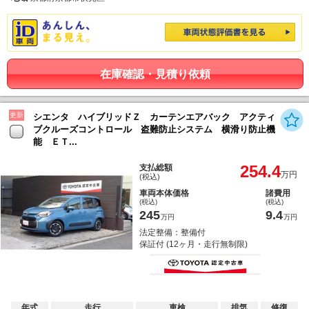
在庫確認・見積り依頼
更新
シエンタ ハイブリッドＺ カーテンエアバック アクティ
ブクルーズコントロール 盗難防止システム 横滑り防止機
能 ＥＴ...
254.4
支払総額
万円
(税込)
車両本体価格
諸費用
(税込)
(税込)
245
9.4
万円
万円
法定整備：整備付
保証付 (12ヶ月・走行無制限)
年式
走行
車検
排気
修復