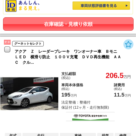
在庫確認・見積り依頼
更新
グーネットセレクト
アクア Ｚ レーダーブレーキ ワンオーナー車 Ｂモニ
ＬＥＤ 横滑り防止 １００Ｖ充電 ＤＶＤ再生機能 ＡＡ
Ｃ クル...
206.5
支払総額
万円
(税込)
車両本体価格
諸費用
(税込)
(税込)
195
11.5
万円
万円
法定整備：整備付
保証付 (12ヶ月・走行無制限)
年式
走行
車検
排気
修復