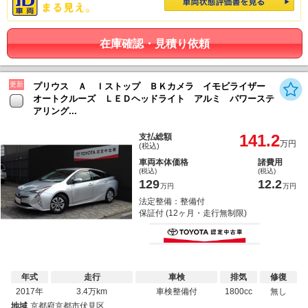
在庫確認・見積り依頼
更新
プリウス Ａ Ｉストップ ＢＫカメラ イモビライザー
オートクルーズ ＬＥＤヘッドライト アルミ パワーステ
アリング...
141.2
支払総額
万円
(税込)
車両本体価格
諸費用
(税込)
(税込)
129
12.2
万円
万円
法定整備：整備付
保証付 (12ヶ月・走行無制限)
年式
走行
車検
排気
修復
2017年
3.4万km
車検整備付
1800cc
無し
地域
京都府京都市伏見区