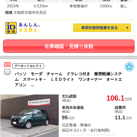
2023年
0.5万km
車検整備付
1500cc
無し
地域
京都府京都市伏見区
在庫確認・見積り依頼
更新
グーネットセレクト
パッソ モーダ チャーム ドラレコ付き 衝突軽減システ
ム スマートキ－ ＬＥＤライト ワンオーナー オートエ
アコン ...
106.1
支払総額
万円
(税込)
車両本体価格
諸費用
(税込)
(税込)
95
11.1
万円
万円
法定整備：整備付
保証付 (12ヶ月・走行無制限)