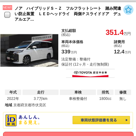
NEW!!
ノア ハイブリッドＳ－Ｚ フルフラットシート 踏み間違
い防止装置 ＬＥＤヘッドライ 両側Ｐスライドドア デュ
アルエア...
351.4
支払総額
万円
(税込)
車両本体価格
諸費用
(税込)
(税込)
339
12.4
万円
万円
法定整備：整備付
保証付 (12ヶ月・走行無制限)
年式
走行
車検
排気
修復
2022年
3.7万km
車検整備付
1800cc
無し
地域
京都府京都市伏見区