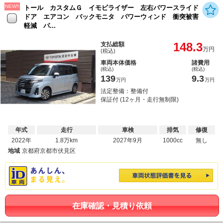
NEW!!
トール カスタムＧ イモビライザー 左右パワースライド
ドア エアコン バックモニタ パワーウィンド 衝突被害
軽減 パ...
148.3
支払総額
万円
(税込)
車両本体価格
諸費用
(税込)
(税込)
139
9.3
万円
万円
法定整備：整備付
保証付 (12ヶ月・走行無制限)
年式
走行
車検
排気
修復
2022年
1.8万km
2027年9月
1000cc
無し
地域
京都府京都市伏見区
在庫確認・見積り依頼