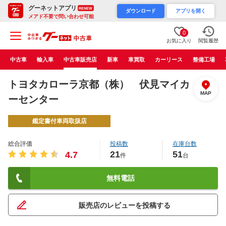
グーネットアプリ
RENEW
ダウンロード
アプリを開く
メアド不要で問い合わせ可能
0
お気に入り
閲覧履歴
中古車
輸入車
中古車販売店
新車
車買取
カーリース
整備工場
トヨタカローラ京都（株） 伏見マイカ
MAP
ーセンター
鑑定書付車両取扱店
総合評価
投稿数
在庫台数
21
51
4.7
件
台
無料電話
販売店のレビューを投稿する