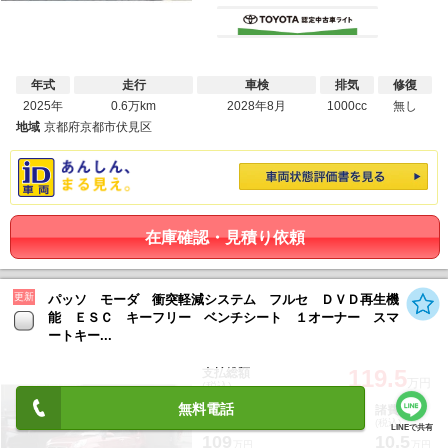
年式
走行
車検
排気
修復
2025年
0.6万km
2028年8月
1000cc
無し
地域
京都府京都市伏見区
在庫確認・見積り依頼
更新
パッソ モーダ 衝突軽減システム フルセ ＤＶＤ再生機
能 ＥＳＣ キーフリー ベンチシート １オーナー スマ
ートキー...
119.5
支払総額
万円
(税込)
無料電話
車両本体価格
諸費用
(税込)
(税込)
LINEで共有
109
10.5
万円
万円