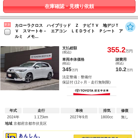
在庫確認・見積り依頼
更新
カローラクロス ハイブリッド Ｚ ナビＴＶ 地デジＴ
Ｖ スマートキ－ エアコン ＬＥＤライト Ｐシート ア
ルミ メモ...
355.2
支払総額
万円
(税込)
車両本体価格
諸費用
(税込)
(税込)
345
10.2
万円
万円
法定整備：整備付
保証付 (12ヶ月・走行無制限)
年式
走行
車検
排気
修復
2024年
1.1万km
2027年9月
1800cc
無し
地域
京都府京都市伏見区