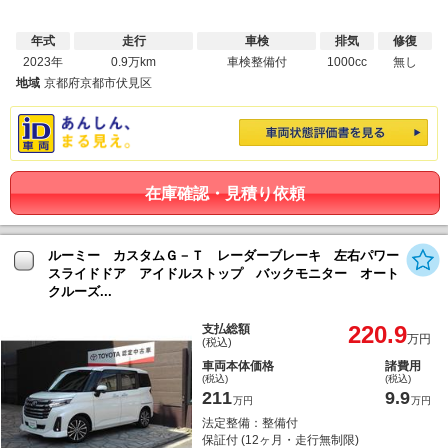
年式
走行
車検
排気
修復
2023年
0.9万km
車検整備付
1000cc
無し
地域
京都府京都市伏見区
在庫確認・見積り依頼
ルーミー カスタムＧ－Ｔ レーダーブレーキ 左右パワー
スライドドア アイドルストップ バックモニター オート
クルーズ...
220.9
支払総額
万円
(税込)
車両本体価格
諸費用
(税込)
(税込)
211
9.9
万円
万円
法定整備：整備付
保証付 (12ヶ月・走行無制限)