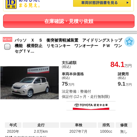
在庫確認・見積り依頼
NEW!!
パッソ Ｘ Ｓ 衝突被害軽減装置 アイドリングストップ
機能 横滑防止 リモコンキー ワンオーナー ＰＷ ワン
セグＴＶ...
84.1
支払総額
万円
(税込)
車両本体価格
諸費用
(税込)
(税込)
75
9.1
万円
万円
法定整備：整備付
保証付 (12ヶ月・走行無制限)
年式
走行
車検
排気
修復
2020年
2.0万km
2027年7月
1000cc
無し