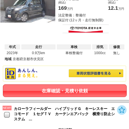
(税込)
(税込)
169
12.1
万円
万円
法定整備：整備付
保証付 (12ヶ月・走行無制限)
年式
走行
車検
排気
修復
2023年
0.9万km
車検整備付
1000cc
無し
地域
京都府京都市伏見区
在庫確認・見積り依頼
NEW!!
カローラフィールダー ハイブリッドＧ キーレスキー エ
コモード １セグＴＶ カーテンエアバック 横滑り防止シ
ステム ...