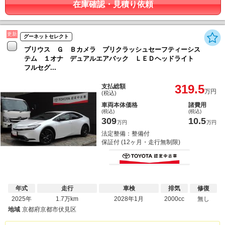
在庫確認・見積り依頼
更新
グーネットセレクト
プリウス Ｇ Ｂカメラ プリクラッシュセーフティーシス
テム １オナ デュアルエアバック ＬＥＤヘッドライト
フルセグ...
319.5
支払総額
万円
(税込)
車両本体価格
諸費用
(税込)
(税込)
309
10.5
万円
万円
法定整備：整備付
保証付 (12ヶ月・走行無制限)
年式
走行
車検
排気
修復
2025年
1.7万km
2028年1月
2000cc
無し
地域
京都府京都市伏見区