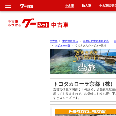
中古車
輸入車
中古車販売
新車
中古車
中古車
中古車販売店
京都府の中古車販売店
レビュー一覧
うえきさんのレビュー詳細
輸入車
クルマ買取
カーリース
トヨタカローラ京都（株）
タイヤ交換
京都市伏見区国道２４号線沿い近鉄伏見駅前に
示しておりますので、お気軽にお立ち寄り下
すとスムーズです。
整備工場
車検