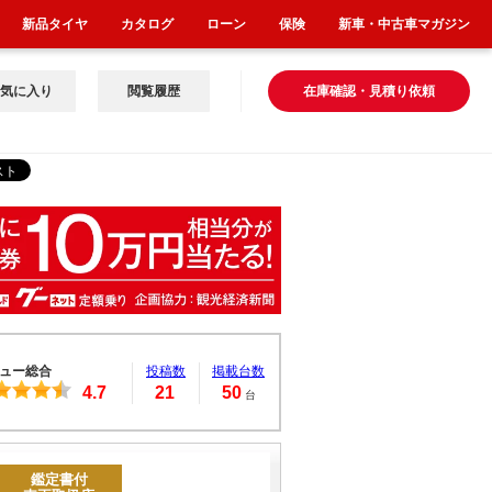
新品タイヤ
カタログ
ローン
保険
新車・中古車マガジン
気に入り
閲覧履歴
在庫確認・見積り依頼
ュー総合
投稿数
掲載台数
4.7
21
50
台
鑑定書付