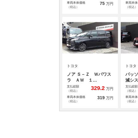
車両本体価格
75
車両本体
万円
（税込）
（税込）
トヨタ
トヨタ
ノア Ｓ－Ｚ Ｗパワス
パッソ
ラ ＡＷ １…
減シ
支払総額
支払総額
329.2
万円
（税込）
（税込）
車両本体価格
319
車両本体
万円
（税込）
（税込）