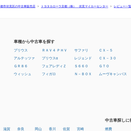
京都市伏見区の中古車販売店
トヨタカローラ京都（株） 伏見マイカーセンター
レビュー一
車種から中古車を探す
プリウス
ＲＡＶ４ ＰＨＶ
サファリ
ＣＸ－５
アルテッツァ
プリウスα
レジェンド
ＣＸ－３０
ＧＲ８６
フェアレディＺ
Ｓ６６０
ＧＴＯ
ウィッシュ
フィガロ
Ｎ－ＢＯＸ
ムーヴキャンバス
中古車探しに
滋賀
奈良
岡山
香川
佐賀
宮崎
燃費