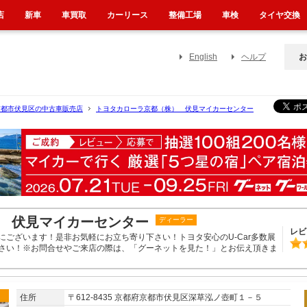
店
新車
車買取
カーリース
整備工場
車検
タイヤ交換
English
ヘルプ
お
京都市伏見区の中古車販売店
トヨタカローラ京都（株） 伏見マイカーセンター
 伏見マイカーセンター
ディーラー
レビ
ございます！是非お気軽にお立ち寄り下さい！トヨタ安心のU-Car多数展
さい！※お問合せやご来店の際は、「グーネットを見た！」とお伝え頂きま
住所
〒612-8435 京都府京都市伏見区深草泓ノ壺町１－５