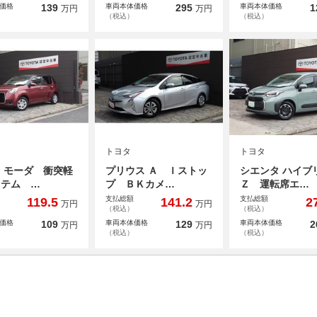
価格
139
車両本体価格
295
車両本体価格
1
万円
万円
（税込）
（税込）
トヨタ
トヨタ
 モーダ 衝突軽
プリウス Ａ Ｉストッ
シエンタ ハイブ
ステム …
プ ＢＫカメ…
Ｚ 運転席エ…
支払総額
支払総額
119.5
141.2
2
万円
万円
（税込）
（税込）
価格
109
車両本体価格
129
車両本体価格
2
万円
万円
（税込）
（税込）