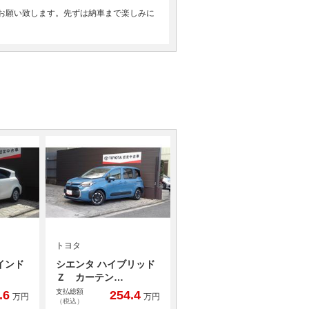
お願い致します。先ずは納車まで楽しみに
トヨタ
インド
シエンタ ハイブリッド
Ｚ カーテン…
支払総額
.6
254.4
万円
万円
（税込）