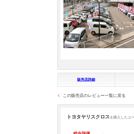
マガジン
車カタログ
自動車ローン
保険
レビュー
販売店詳細
価格相場
この販売店のレビュー一覧に戻る
教習所
トヨタヤリスクロス
用語集
を購入したユー
総合評価