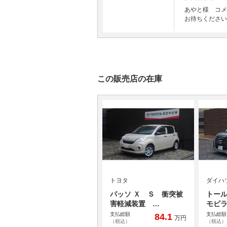
あやと様 コメ
お待ちください
この販売店の在庫
トヨタ
ダイハ
パッソ Ｘ Ｓ 衝突被
トール
害軽減装置 …
モビ
支払総額
支払総額
84.1
万円
（税込）
（税込）