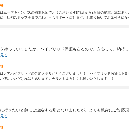
答
本日はムーブキャンバスの納車おめでとうございます!!当店から2台目の納車、誠にあ
に、店舗スタッフ全員でこれからもサポート致します。お乗り頂いてお気付きにな
い
を持っていましたが、ハイブリッド保証もあるので、安心して、納得し
見る
答
はノアハイブリッドのご購入ありがとうございました！！ハイブリッド保証はトヨ
お使いいただければと思います。今後ともよろしくお願いいたします！！
と
に行きたいと急にご連絡する形となりましたが、とても親身にご対応頂
見る
答