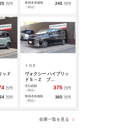
25
車両本体価格
245
万円
万円
（税込）
トヨタ
リッド
ヴォクシー ハイブリッ
ドＳ－Ｚ ブ…
支払総額
74
375
万円
万円
（税込）
64
車両本体価格
365
万円
万円
（税込）
在庫一覧を見る