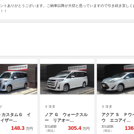
ントありがとうございます。ご納車以降が大切と思っていますので引き続き宜しく
！！
ツ
トヨタ
トヨタ
 カスタムＧ イ
ノア Ｇ ウォークスル
アクア Ｓ Ｐウ
ライザー…
ー リアオー…
ウ エコアイ…
支払総額
支払総額
148.3
305.4
136
万円
万円
（税込）
（税込）