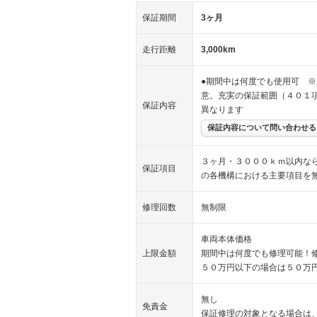
保証期間
3ヶ月
走行距離
3,000km
●期間中は何度でも使用可 ※
意。充実の保証範囲（４０１
保証内容
異なります
保証内容について問い合わせる
３ヶ月・３０００ｋｍ以内な
保証項目
の各機構における主要項目を
修理回数
無制限
車両本体価格
上限金額
期間中は何度でも修理可能！
５０万円以下の場合は５０万
無し
免責金
保証修理の対象となる場合は