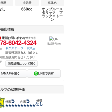
修復歴
排気量
車体色
なし
660cc
オフブルーメ
タリック ブ
ラック２トー
ン
販売店情報
電話お問い合わせ
携帯可
78-6042-4324
電話番号QR
店
ネクステージ 草津店
滋賀県草津市木川町９１
可能
直接お問合せください
ア
陸送費について聞く
MAPを開く
LINEで共有
クルマの状態評価
5
5
修復
外装
内装
なし