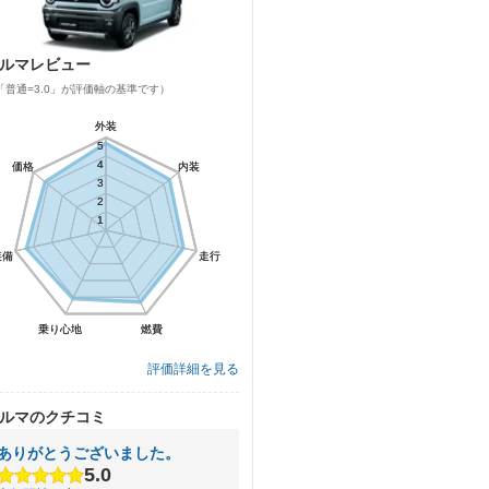
ルマレビュー
「普通=3.0」が評価軸の基準です）
外装
外装
5
5
4
4
価格
価格
内装
内装
3
3
2
2
1
1
装備
装備
走行
走行
乗り心地
乗り心地
燃費
燃費
評価詳細を見る
ルマのクチコミ
ありがとうございました。
5.0