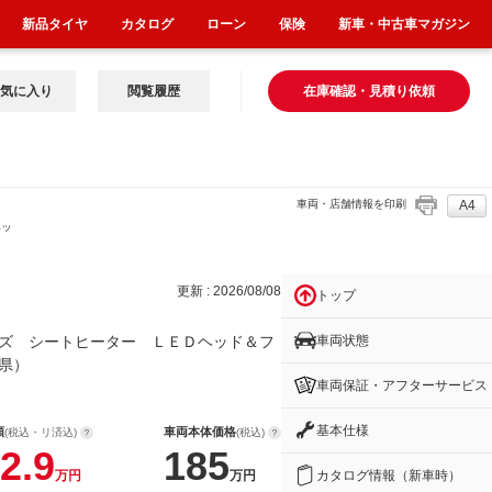
新品タイヤ
カタログ
ローン
保険
新車・中古車マガジン
気に入り
閲覧履歴
在庫確認・見積り依頼
車両・店舗情報を印刷
A4
ヘッ
更新 : 2026/08/08
トップ
車両状態
ズ シートヒーター ＬＥＤヘッド＆フ
県）
車両保証・アフターサービス
基本仕様
額
車両本体価格
(税込・リ済込)
(税込)
2.9
185
カタログ情報（新車時）
万円
万円