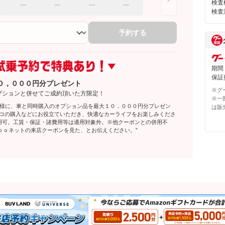
検査
検査
予約する
期間
保証費
０，０００円分プレゼント
※グ
プションと併せてご成約頂いた方限定！
※一
客様に、車と同時購入のオプション品を最大１０，０００円分プレゼン
は販
レコの購入などにお役立ていただき、快適なカーライフをお楽しみくださ
利用可。工賃・保証・諸費用等は適用対象外。※他クーポンとの併用不
ｏｏネットの来店クーポンを見た、とお伝えください。”