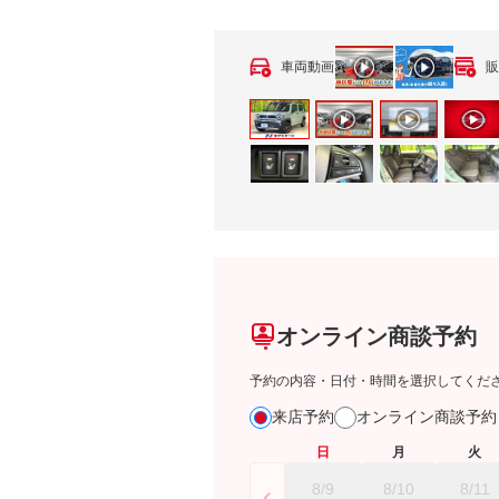
車両動画
販
オンライン商談予約
予約の内容・日付・時間を選択してくだ
来店予約
オンライン商談予
日
月
火
8/9
8/10
8/11