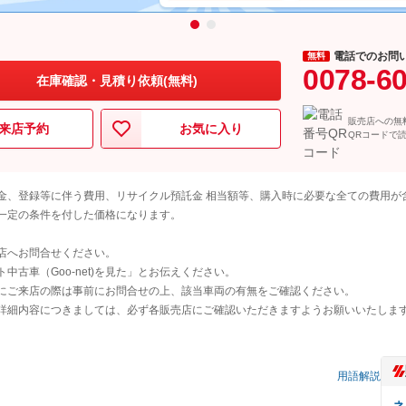
電話でのお問
無料
0078-6
在庫確認・見積り依頼(無料)
販売店への無
来店予約
お気に入り
QRコードで
金、登録等に伴う費用、リサイクル預託金 相当額等、購入時に必要な全ての費用が
一定の条件を付した価格になります。
店へお問合せください。
古車（Goo-net)を見た」とお伝えください。
にご来店の際は事前にお問合せの上、該当車両の有無をご確認ください。
詳細内容につきましては、必ず各販売店にご確認いただきますようお願いいたしま
）
用語解説
ネ