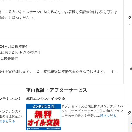
能！ご遠方でネクステージに持ち込めないお客様も保証修理はお受け頂けま
ク
気軽にお尋ねください。
（
24ヶ月点検整備付
は法定24ヶ月点検整備付
月点検整備付
点検を実施致します。 ２．支払総額に整備代金を含んでおります。 ３．
車両保証・アフターサービス
ンテナンスパ
無料エンジンオイル交換
オプション【安心保証付きメンテナンスパ
ック（サービスサポート）】の加入プラン
メンテナンスと
ク
に合わせて最大３年分…
…続きを見る
限の修理保証が
続きを見る