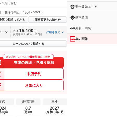
7.9万円含む
安全装備エリア
備：
整備付
保証：
3ヶ月・3000km
基本装備
予算で相談してみる
価格変更をお知らせ
外装・内装
15,100
月々
円
ローン
詳細を見る
実質年率 6.99%・120回
車の画像
ローンについて相談する
販売店からメールで
最短即日
にご連絡
在庫の確認・見積り依頼
来店予約
お気に入り
年式
走行距離
車検
024
0.7
2027
和6)年
万km
(令和9)年9月