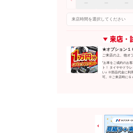
★オプション１
ご来店の上、他オ
”お車をご成約のお
ト！ タイヤやドラ
い♪ ※部品代金に
可。※ご来店時にＧ