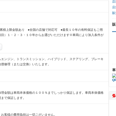
店
店
販
販
累積上限金額あり ●全国の店舗で対応可 ●最長１０年の有料保証もご用
項目）１・２・３・１０年からお選びいただけます※車両により加入条件が
らエンジン、トランスミッション、ハイブリッド、ステアリング、ブレーキ
無償修理（または交換）いたします。
車
修理金額は車両本体価格の１００％までしっかり保証します。車両本体価格
円まで保証します。
、お客様の費用負担は一切ございません。