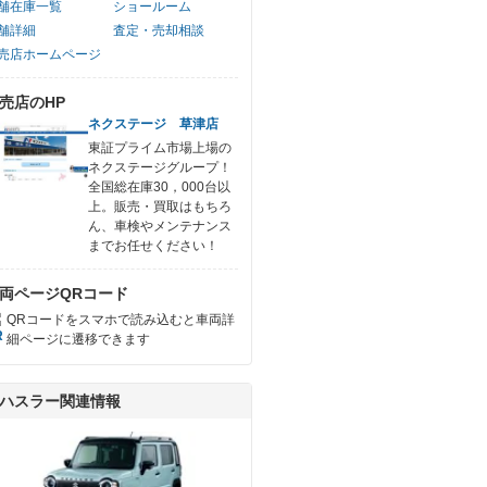
舗在庫一覧
ショールーム
舗詳細
査定・売却相談
売店ホームページ
売店のHP
ネクステージ 草津店
東証プライム市場上場の
ネクステージグループ！
全国総在庫30，000台以
上。販売・買取はもちろ
ん、車検やメンテナンス
までお任せください！
両ページQRコード
QRコードをスマホで読み込むと車両詳
細ページに遷移できます
ハスラー関連情報