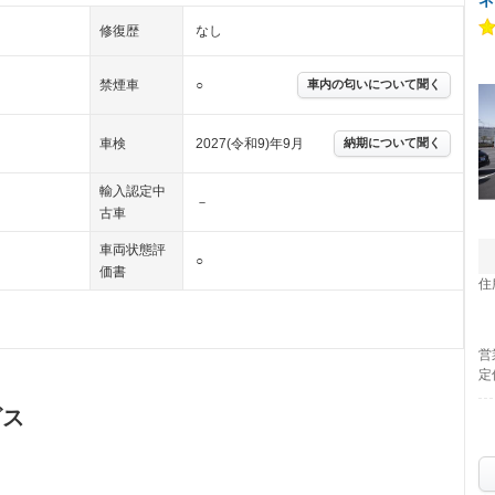
修復歴
なし
禁煙車
○
車内の匂いについて聞く
車検
2027(令和9)年9月
納期について聞く
輸入認定中
－
古車
車両状態評
○
価書
住
営
定
ビス