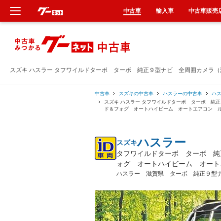
中古車
輸入車
中古車販売
新車
中古車
スズキ ハスラー タフワイルドターボ ターボ 純正９型ナビ 全周囲カメラ
輸入車
中古車
スズキの中古車
ハスラーの中古車
ハ
スズキ ハスラー タフワイルドターボ ターボ 純
ド＆フォグ オートハイビーム オートエアコン 
クルマ買取
ハスラー
スズキ
カーリース
タフワイルドターボ ターボ 純
ォグ オートハイビーム オート
タイヤ交換
ハスラー 滋賀県 ターボ 純正９型
整備工場
車検