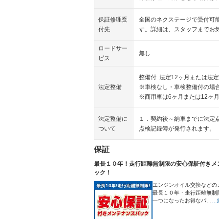
保証修理受
全国のネクステージで受付可
付先
す。詳細は、スタッフまでお
ロードサー
無し
ビス
整備付 法定12ヶ月または法定
法定整備
※車検なし・車検整備付の場合
※商用車は6ヶ月または12ヶ
法定整備に
１．契約後～納車までに法定
ついて
点検記録簿が発行されます。
保証
最長１０年！走行距離無制限の安心保証付きメ
ック！
エンジンオイル交換などの
最長１０年・走行距離無制
一つになったお得なパ…
…