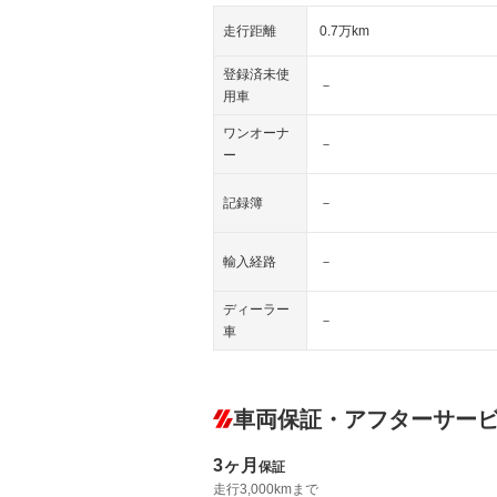
走行距離
0.7万km
登録済未使
－
用車
ワンオーナ
－
ー
記録簿
－
輸入経路
－
ディーラー
－
車
車両保証・アフターサー
3ヶ月
保証
走行3,000kmまで