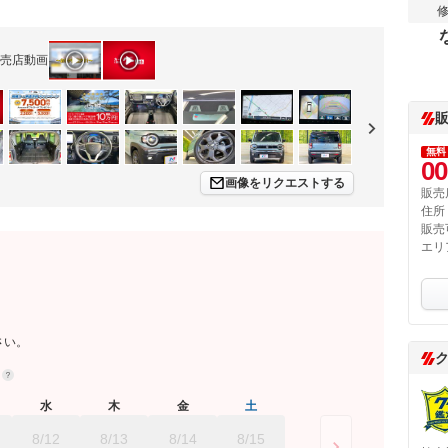
売店動画
無料
00
画像をリクエストする
販売
住所
販売
エリ
さい。
約
水
木
金
土
8/12
8/13
8/14
8/15