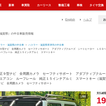
店
新車
車買取
カーリース
整備工場
車検
タイヤ交換
English
ヘルプ
お
（滋賀県）の中古車販売情報
スラー・滋賀県の中古車
ハスラー・滋賀県草津市の中古車
正９型ナビ 全周囲カメラ セーフティサポート アダプティブクルーズ シートヒーター ＬＥＤ
ルーフレール 純正１５インチアルミ スマートキー
正９型ナビ 全周囲カメラ セーフティサポート アダプティブクルー
エアコン ルーフレール 純正１５インチアルミ スマートキー（滋賀
ナビ 全周囲カメラ セーフティサポート
支払総
1
/90
19