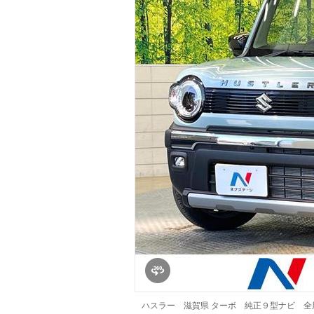
マガジン
車カタログ
自動車ローン
保険
レビュー
価格相場
教習所
用語集
ハスラー 滋賀県 ターボ 純正９型ナビ 