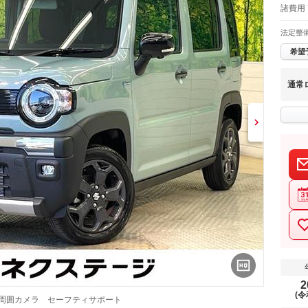
諸費用 
法定整
希望
通常
2
(令
全周囲カメラ セーフティサポート