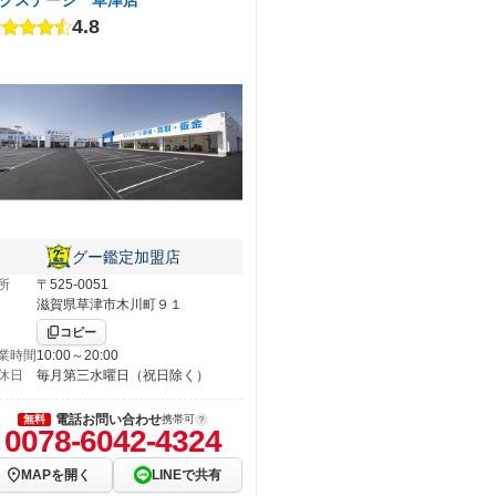
4.8
グー鑑定加盟店
所
〒525-0051
滋賀県草津市木川町９１
コピー
業時間
10:00～20:00
休日
毎月第三水曜日（祝日除く）
電話お問い合わせ
無料
携帯可
0078-6042-4324
MAPを開く
LINEで共有