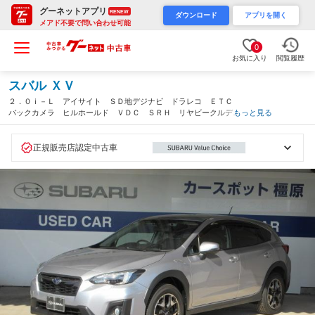
グーネットアプリ
RENEW
ダウンロード
アプリを開く
メアド不要で問い合わせ可能
0
お気に入り
閲覧履歴
スバル ＸＶ
２．０ｉ－Ｌ アイサイト ＳＤ地デジナビ ドラレコ ＥＴＣ
バックカメラ ヒルホールド ＶＤＣ ＳＲＨ リヤビークルディ
もっと見る
デクション Ｘ－ＭＯＤＥ 電動パーキングブレーキ アイドリン
グストップ マルチファンクションディスプレイ トノカバー
プッシュスタート（奈良県）
正規販売店認定中古車