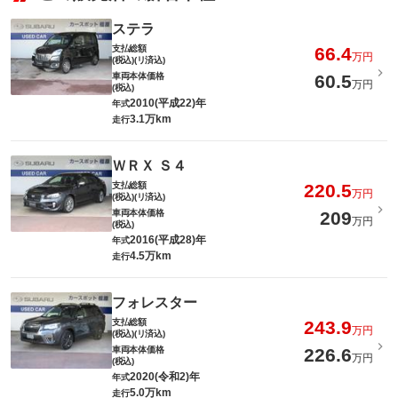
ステラ
支払総額
66.4
万円
(税込)(リ済込)
車両本体価格
60.5
万円
(税込)
2010(平成22)年
年式
3.1万km
走行
ＷＲＸ Ｓ４
支払総額
220.5
万円
(税込)(リ済込)
車両本体価格
209
万円
(税込)
2016(平成28)年
年式
4.5万km
走行
フォレスター
支払総額
243.9
万円
(税込)(リ済込)
車両本体価格
226.6
万円
(税込)
2020(令和2)年
年式
5.0万km
走行