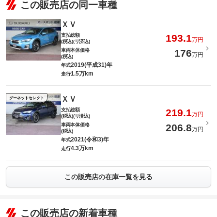
この販売店の同一車種
ＸＶ
支払総額
193.1
万円
(税込)(リ済込)
車両本体価格
176
万円
(税込)
2019(平成31)年
年式
1.5万km
走行
ＸＶ
グーネットセレクト
支払総額
219.1
万円
(税込)(リ済込)
車両本体価格
206.8
万円
(税込)
2021(令和3)年
年式
4.3万km
走行
この販売店の在庫一覧を見る
この販売店の新着車種