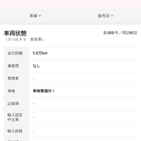
装備
販売店
車両状態
装備略号／用語解説
（スバルＸＶ 奈良県）
走行距離
5.9万km
修復歴
なし
禁煙車
-
車検
車検整備付
?
記録簿
-
輸入認定
-
中古車
輸入経路
-