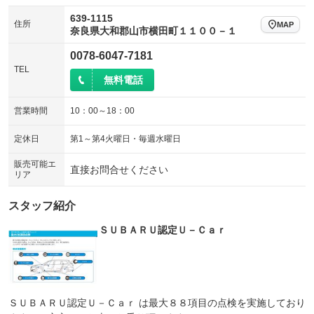
639-1115
住所
MAP
奈良県大和郡山市横田町１１００－１
0078-6047-7181
TEL
無料電話
営業時間
10：00～18：00
定休日
第1～第4火曜日・毎週水曜日
販売可能エ
直接お問合せください
リア
スタッフ紹介
ＳＵＢＡＲＵ認定Ｕ－Ｃａｒ
ＳＵＢＡＲＵ認定Ｕ－Ｃａｒ は最大８８項目の点検を実施しており