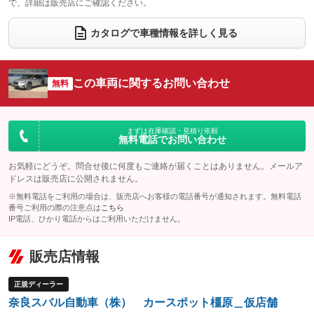
で、詳細は販売店にご確認ください。
ウォークスルー
後席モニター
：装備なし
：装備なし
電動リアゲート
フロントカメラ
カタログで車種情報を詳しく見る
：装備なし
：装備なし
シートエアコン
全周囲カメラ
：装備なし
：装備なし
サイドカメラ
ルーフレール
この車両に関するお問い合わせ
：装備なし
無料
：装備なし
エアサスペンション
ヘッドライトウォッシャー
：装備なし
：装備あり
装備略号／用語解説
まずは在庫確認・見積り依頼
無料電話でお問い合わせ
お気軽にどうぞ。問合せ後に何度もご連絡が届くことはありません。メールア
ドレスは販売店に公開されません。
※無料電話をご利用の場合は、販売店へお客様の電話番号が通知されます。無料電話
番号ご利用の際の注意点は
こちら
IP電話、ひかり電話からはご利用いただけません。
販売店情報
正規ディーラー
奈良スバル自動車（株） カースポット橿原＿仮店舗