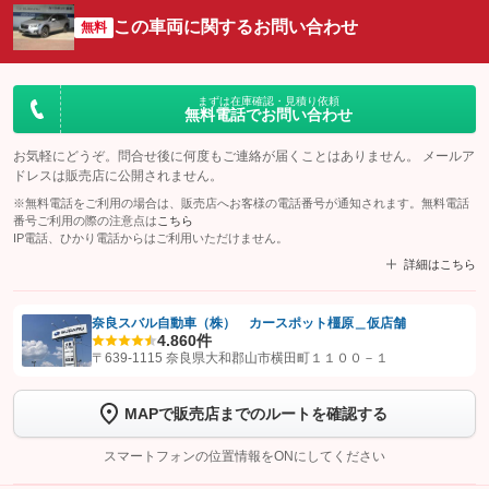
この車両に関するお問い合わせ
無料
まずは在庫確認・見積り依頼
無料電話でお問い合わせ
お気軽にどうぞ。問合せ後に何度もご連絡が届くことはありません。 メールア
ドレスは販売店に公開されません。
※無料電話をご利用の場合は、販売店へお客様の電話番号が通知されます。無料電話
番号ご利用の際の注意点は
こちら
IP電話、ひかり電話からはご利用いただけません。
詳細はこちら
奈良スバル自動車（株） カースポット橿原＿仮店舗
4.8
60件
【STEP1】
認証画面でグーネットを友だち追加してから「許可する」ボタンを押
〒639-1115 奈良県大和郡山市横田町１１００－１
します
MAPで販売店までのルートを確認する
【STEP2】
トーク画面で
ボタンをタップして問い合わせを
完了してください。
スマートフォンの位置情報をONにしてください
こちら