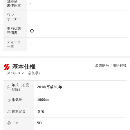
登録済
-
未使用車
ワン
-
オーナー
車両状態
評価書
ディーラ
-
ー車
基本仕様
装備略号／用語解説
（スバルＸＶ 奈良県）
年式（初度
2018(平成30)年
登録）
排気量
1900cc
乗車定員
５名
ドア
5D