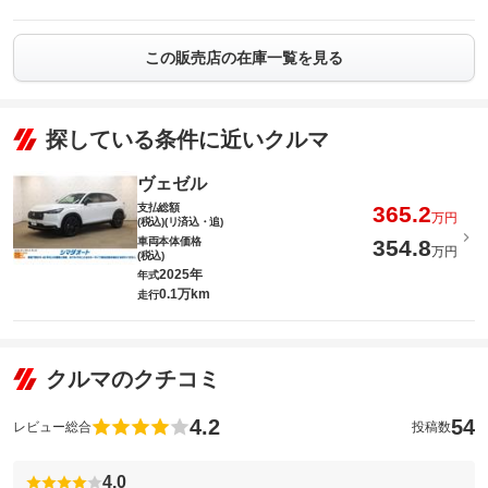
この販売店の在庫一覧を見る
探している条件に近いクルマ
ヴェゼル
支払総額
365.2
万円
(税込)(リ済込・追)
車両本体価格
354.8
万円
(税込)
2025年
年式
0.1万km
走行
クルマのクチコミ
4.2
54
レビュー総合
投稿数
4.0