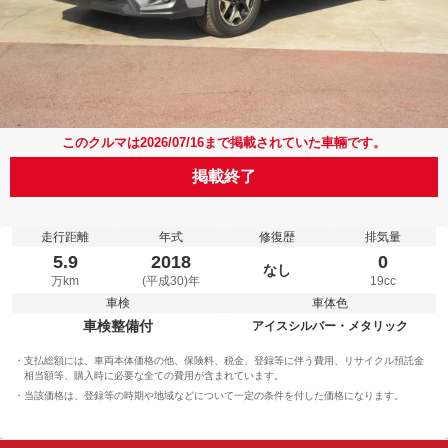
このクルマは2026/07/16まで掲載されていた車輛です。
掲載終了
走行距離
年式
修復歴
排気量
5.9
2018
0
なし
万km
(平成30)年
19cc
車検
車体色
車検整備付
アイスシルバー・メタリック
支払総額には、車両本体価格の他、保険料、税金、登録等に伴う費用、リサイクル預託金
相当額等、購入時に必要な全ての費用が含まれています。
当該価格は、登録等の時期や地域などについて一定の条件を付した価格になります。