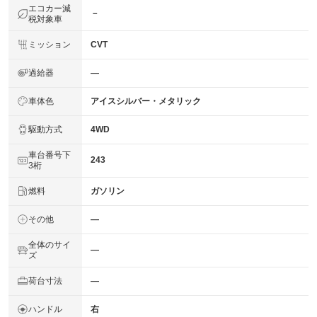
エコカー減
－
税対象車
ミッション
CVT
過給器
―
車体色
アイスシルバー・メタリック
駆動方式
4WD
車台番号下
243
3桁
燃料
ガソリン
その他
―
全体のサイ
―
ズ
荷台寸法
―
ハンドル
右