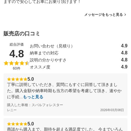
ますので安心してお車にお乗り頂けます！
メッセージをもっと見る
販売店の口コミ
総合評価
4.9
お問い合わせ（見積り）
（5点満点中）
4.8
4.8
納車までの対応
4.8
説明の分かりやすさ
4.9
オススメ度
60件
5.0
丁寧に説明していただき、質問にもすぐに回答して頂きまし
た。購入金額や納車時期も当方の希望を考慮して頂き、速やか
に手続...
もっと見る
購入した車種：スバルフォレスター
レニー
2026年03月08日
5.0
商談から購入まで、期待を超える満足度でした。 今までいろん