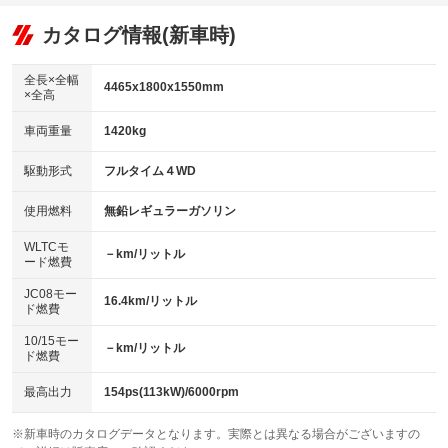
オーディオ：CDまたはCDチェンジャー
：装備あり
：装備なし
：装備あり
リフトアップ
パワーステアリング
カタログ情報(新車時)
ビジュアル：-／DVD再生
：装備なし
：装備あり
：装備あり
ダウンヒルアシストコントロール
アルミホイール：17インチ
：装備なし
：装備あり
全長×全幅
4465x1800x1550mm
×全高
パワーウィンドウ
盗難防止システム
革シート
ハーフレザーシート
：装備あり
：装備なし
：装備なし
：装備なし
車両重量
1420kg
アイドリングストップ
ドライブレコーダー
キーレス
LEDヘッドランプ
：装備あり
：装備あり
：装備あり
：装備あり
USB入力端子
Bluetooth接続
駆動形式
フルタイム４WD
HID(キセノンライト)
ポータブルナビ
：装備なし
：装備あり
：装備なし
：装備なし
100V電源
クリーンディーゼル
バックカメラ
ETC
使用燃料
無鉛レギュラーガソリン
：装備なし
：装備なし
：装備あり
：装備あり
センターデフロック
エアロ
スマートキー
：装備なし
WLTCモ
：装備なし
：装備なし
－km/リットル
ード燃費
レンタカーアップ
展示・試乗車
ローダウン
ランフラットタイヤ
：装備なし
：装備なし
：装備なし
：装備なし
JC08モー
16.4km/リットル
ド燃費
電動格納ミラー
パワーシート
3列シート
：装備あり
：装備なし
：装備なし
10/15モー
装備略号／用語解説
－km/リットル
ベンチシート
フルフラットシート
ド燃費
：装備なし
：装備なし
チップアップシート
オットマン
：装備なし
：装備なし
最高出力
154ps(113kW)/6000rpm
電動格納サードシート
シートヒーター
：装備なし
：装備なし
※新車時のカタログデータとなります。実際とは異なる場合がございますの