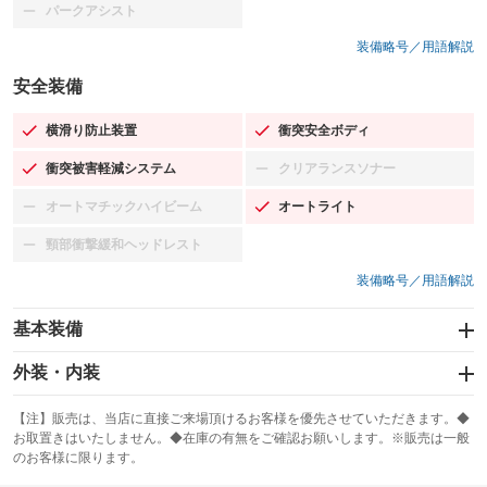
パークアシスト
：装備なし
装備略号／用語解説
安全装備
横滑り防止装置
衝突安全ボディ
：装備あり
：装備あり
衝突被害軽減システム
クリアランスソナー
：装備あり
：装備なし
オートマチックハイビーム
オートライト
：装備なし
：装備あり
頸部衝撃緩和ヘッドレスト
：装備なし
装備略号／用語解説
基本装備
エアバッグ：運転席/助手席/サイド
外装・内装
：装備あり
スライドドア
カーナビ：SDナビ
：装備なし
：装備あり
【注】販売は、当店に直接ご来場頂けるお客様を優先させていただきます。◆
お取置きはいたしません。◆在庫の有無をご確認お願いします。※販売は一般
サンルーフ
ABS
TV：TV
：装備なし
：装備あり
：装備あり
のお客様に限ります。
エアコン
Wエアコン