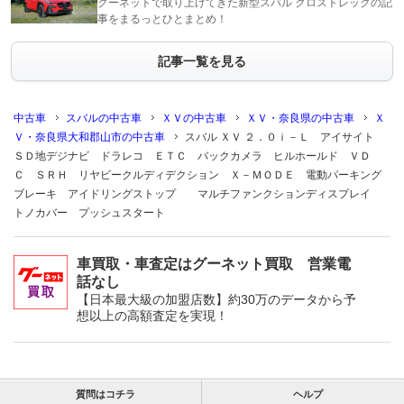
グーネットで取り上げてきた新型スバル クロストレックの記
事をまるっとひとまとめ！
記事一覧を見る
中古車
スバルの中古車
ＸＶの中古車
ＸＶ・奈良県の中古車
Ｘ
Ｖ・奈良県大和郡山市の中古車
スバル ＸＶ ２．０ｉ－Ｌ アイサイト
ＳＤ地デジナビ ドラレコ ＥＴＣ バックカメラ ヒルホールド ＶＤ
Ｃ ＳＲＨ リヤビークルディデクション Ｘ－ＭＯＤＥ 電動パーキング
ブレーキ アイドリングストップ マルチファンクションディスプレイ
トノカバー プッシュスタート
車買取・車査定はグーネット買取 営業電
話なし
【日本最大級の加盟店数】約30万のデータから予
想以上の高額査定を実現！
質問はコチラ
ヘルプ