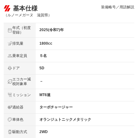
基本仕様
装備略号／用語解説
（ルノーメガーヌ 滋賀県）
年式（初度
2025(令和7)年
登録）
排気量
1800cc
乗車定員
５名
ドア
5D
エコカー減
－
税対象車
ミッション
MT6速
過給器
ターボチャージャー
車体色
オランジュトニックメタリック
駆動方式
2WD