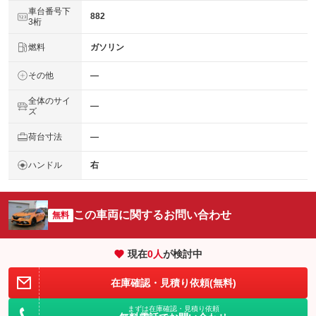
車台番号下
882
3桁
燃料
ガソリン
その他
―
全体のサイ
―
ズ
荷台寸法
―
ハンドル
右
この車両に関するお問い合わせ
無料
現在
0
人
が検討中
在庫確認・見積り依頼(無料)
まずは在庫確認・見積り依頼