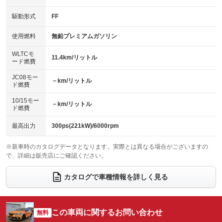
キーレス
LEDヘッドランプ
：装備あり
：装備なし
：装備あり
：装備あり
USB入力端子
Bluetooth接続
駆動形式
FF
HID(キセノンライト)
ポータブルナビ
：装備あり
：装備あり
：装備なし
：装備なし
100V電源
クリーンディーゼル
バックカメラ
ETC
使用燃料
無鉛プレミアムガソリン
：装備なし
：装備なし
：装備あり
：装備あり
センターデフロック
エアロ
スマートキー
：装備なし
WLTCモ
：装備なし
：装備あり
11.4km/リットル
ード燃費
レンタカーアップ
展示・試乗車
ローダウン
ランフラットタイヤ
：装備なし
：装備なし
：装備なし
：装備なし
JC08モー
－km/リットル
ド燃費
電動格納ミラー
パワーシート
3列シート
：装備あり
：装備なし
：装備なし
10/15モー
装備略号／用語解説
－km/リットル
ベンチシート
フルフラットシート
ド燃費
：装備なし
：装備なし
チップアップシート
オットマン
：装備なし
：装備なし
最高出力
300ps(221kW)/6000rpm
電動格納サードシート
シートヒーター
：装備なし
：装備なし
※新車時のカタログデータとなります。実際とは異なる場合がございますの
で、詳細は販売店にご確認ください。
ウォークスルー
後席モニター
：装備なし
：装備なし
電動リアゲート
フロントカメラ
カタログで車種情報を詳しく見る
：装備なし
：装備なし
シートエアコン
全周囲カメラ
：装備なし
：装備なし
サイドカメラ
ルーフレール
この車両に関するお問い合わせ
：装備なし
無料
：装備なし