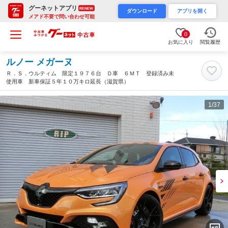
グーネットアプリ
RENEW
ダウンロード
アプリを開く
メアド不要で問い合わせ可能
0
お気に入り
閲覧履歴
ルノー メガーヌ
Ｒ．Ｓ．ウルティム 限定１９７６台 Ｄ車 ６ＭＴ 登録済み未
使用車 新車保証５年１０万キロ延長（滋賀県）
1
/37