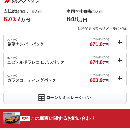
購入パック
支払総額
車両本体価格
(税込/リ済込)
(税込)
670.7
648
万円
万円
価格変更お知らせメールに登録
支払総額(税込)
Aパック
671.8
希望ナンバーパック
万円
内：オプシ
1.1
ョン価格
支払総額(税込)
Bパック
万円
674.8
(税込)
ユピテルドラレコモデルパック
万円
車両本体価
648
万円
内：オプシ
格
4.1
ョン価格
支払総額(税込)
Cパック
万円
683.9
(税込)
ガラスコーティングパック
万円
車両本体価
648
万円
内：オプシ
格
13.2
ョン価格
パック内容
万円
ローンシミュレーション
(税込)
車両本体価
648
万円
お好きな希望番号をご指定下さい！
格
パック内容
備考
－
この車両に関するお問い合わせ
無料
ユピテル指定店専用モデル『ＳＮ－ＳＴ５６００ｄ』を取り付け