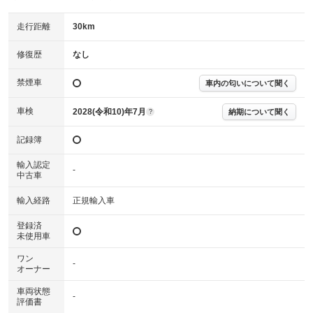
走行距離
30km
修復歴
なし
禁煙車
車内の匂いについて聞く
車検
2028(令和10)年7月
納期について聞く
?
記録簿
輸入認定
-
中古車
輸入経路
正規輸入車
登録済
未使用車
ワン
-
オーナー
車両状態
-
評価書