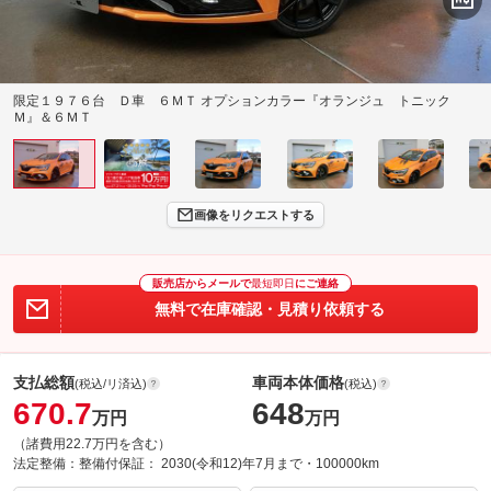
限定１９７６台 Ｄ車 ６ＭＴ オプションカラー『オランジュ トニック
Ｍ』＆６ＭＴ
画像をリクエストする
販売店からメールで
最短即日
にご連絡
無料で在庫確認・見積り依頼する
支払総額
車両本体価格
(税込/リ済込)
(税込)
670.7
648
万円
万円
（諸費用22.7万円を含む）
法定整備：
整備付
保証：
2030(令和12)年7月まで・100000km