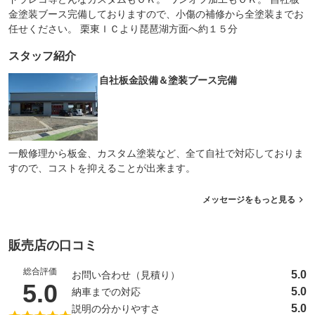
金塗装ブース完備しておりますので、小傷の補修から全塗装までお
任せください。 栗東ＩＣより琵琶湖方面へ約１５分
スタッフ紹介
自社板金設備＆塗装ブース完備
一般修理から板金、カスタム塗装など、全て自社で対応しておりま
すので、コストを抑えることが出来ます。
メッセージをもっと見る
販売店の口コミ
総合評価
5.0
お問い合わせ（見積り）
（5点満点中）
5.0
5.0
納車までの対応
5.0
説明の分かりやすさ