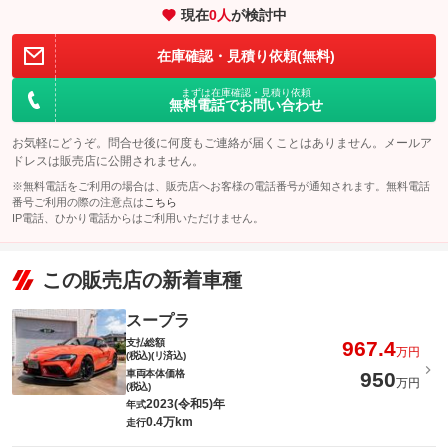
させて頂きます。
パック内容
このパックの見積もり依頼（無料）
現在
0
人
が検討中
前後カメラモデルなど他のモデルも取り揃えておりますので、お
備考
気軽にリクエスト下さい。
しっかりとボディ磨いて下地処理をした後に、ガラスコーティン
在庫確認・見積り依頼(無料)
グを施工させて頂きます。
専用施工証明書も発行いたします。
まずは在庫確認・見積り依頼
備考
このパックの見積もり依頼（無料）
無料電話でお問い合わせ
お気軽にどうぞ。問合せ後に何度もご連絡が届くことはありません。メールア
このパックの見積もり依頼（無料）
ドレスは販売店に公開されません。
※無料電話をご利用の場合は、販売店へお客様の電話番号が通知されます。無料電話
番号ご利用の際の注意点は
こちら
IP電話、ひかり電話からはご利用いただけません。
この販売店の新着車種
スープラ
支払総額
967.4
万円
(税込)(リ済込)
車両本体価格
950
万円
(税込)
2023(令和5)年
年式
0.4万km
走行