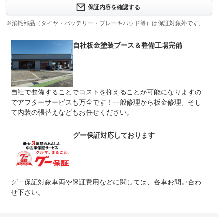
修理回数
-
保証内容を確認する
※消耗部品（タイヤ・バッテリー・ブレーキパッド等）は保証対象外です。
上限金額
-
自社板金塗装ブース＆整備工場完備
免責金
無し
保証修理
-
受付先
整備付 法定12ヶ月または法定24ヶ月点検整備付
自社で整備することでコストを抑えることが可能になりますの
法定整備
※車検なし・車検整備付の場合は法定24ヶ月点検整備付
※商用車は6ヶ月または12ヶ月点検整備付
でアフターサービスも万全です！一般修理から板金修理、そし
て内装の張替えなどもお任せください。
法定整備
-
について
グー保証対応しております
グー保証対象車両や保証費用などに関しては、各車お問い合わ
せ下さい。