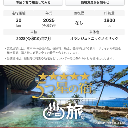
希望予算で相談してみる
価格変更をお知らせ
走行距離
年式
修復歴
排気量
30
2025
1800
なし
km
(令和7)年
cc
車検
車体色
2028(令和10)年7月
オランジュトニックメタリック
支払総額には、車両本体価格の他、保険料、税金、登録等に伴う費用、リサイクル預託金
相当額等、購入時に必要な全ての費用が含まれています。
当該価格は、登録等の時期や地域などについて一定の条件を付した価格になります。