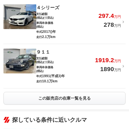
４シリーズ
支払総額
297.4
万円
(税込)(リ済込)
車両本体価格
278
万円
(税込)
2017()年
年式
2.1万km
走行
９１１
支払総額
1919.2
万円
(税込)(リ済込)
車両本体価格
1890
万円
(税込)
1991(平成3)年
年式
10.1万km
走行
この販売店の在庫一覧を見る
探している条件に近いクルマ