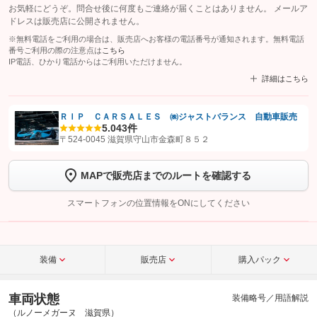
お気軽にどうぞ。問合せ後に何度もご連絡が届くことはありません。 メールア
ドレスは販売店に公開されません。
※無料電話をご利用の場合は、販売店へお客様の電話番号が通知されます。無料電話
番号ご利用の際の注意点は
こちら
IP電話、ひかり電話からはご利用いただけません。
詳細はこちら
ＲＩＰ ＣＡＲＳＡＬＥＳ ㈱ジャストバランス 自動車販売
5.0
43件
【STEP1】
認証画面でグーネットを友だち追加してから「許可する」ボタンを押
〒524-0045 滋賀県守山市金森町８５２
します
MAPで販売店までのルートを確認する
【STEP2】
トーク画面で
ボタンをタップして問い合わせを
完了してください。
スマートフォンの位置情報をONにしてください
こちら
装備
販売店
購入パック
車両状態
装備略号／用語解説
（ルノーメガーヌ 滋賀県）