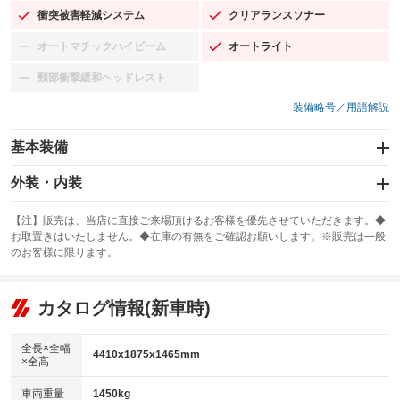
衝突被害軽減システム
クリアランスソナー
：装備あり
：装備あり
オートマチックハイビーム
オートライト
：装備なし
：装備あり
頸部衝撃緩和ヘッドレスト
：装備なし
装備略号／用語解説
基本装備
エアバッグ：運転席/助手席/サイド
外装・内装
：装備あり
スライドドア
カーナビ
：装備なし
：装備なし
【注】販売は、当店に直接ご来場頂けるお客様を優先させていただきます。◆
お取置きはいたしません。◆在庫の有無をご確認お願いします。※販売は一般
サンルーフ
ABS
TV
：装備なし
：装備あり
：装備なし
のお客様に限ります。
エアコン
Wエアコン
オーディオ
：装備あり
：装備なし
：装備なし
リフトアップ
パワーステアリング
カタログ情報(新車時)
ビジュアル
：装備なし
：装備あり
：装備なし
ダウンヒルアシストコントロール
アルミホイール：19インチ
：装備なし
：装備あり
全長×全幅
4410x1875x1465mm
×全高
パワーウィンドウ
盗難防止システム
革シート
ハーフレザーシート
：装備あり
：装備あり
：装備なし
：装備なし
車両重量
1450kg
アイドリングストップ
ドライブレコーダー