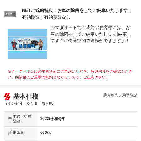
NETご成約特典！お車の除菌をしてご納車いたします！
有効期限：有効期限なし
シマダオートでご成約のお客様には、お
車の除菌をしてご納車いたします!納車し
てすぐに快適空間で運転ができますよ！
※グークーポンは必ず商談前にご呈示いただき、特典内容をご確認くださ
い。商談後のご呈示は無効となりますので、ご注意下さい。
基本仕様
装備略号／用語解説
（ホンダＮ－ＯＮＥ 奈良県）
年式（初度
2022(令和4)年
登録）
排気量
660cc