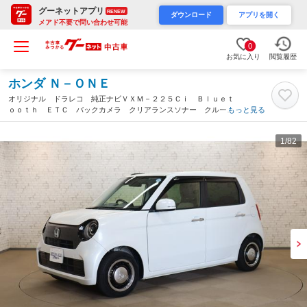
グーネットアプリ
RENEW
ダウンロード
アプリを開く
メアド不要で問い合わせ可能
0
お気に入り
閲覧履歴
ホンダ Ｎ－ＯＮＥ
オリジナル ドラレコ 純正ナビＶＸＭ－２２５Ｃｉ Ｂｌｕｅｔ
ｏｏｔｈ ＥＴＣ バックカメラ クリアランスソナー クルーズ
もっと見る
コントロール レーンアシスト 衝突被害軽減システム ＬＥＤヘ
ッドランプ スマートキー（奈良県）
1
/82