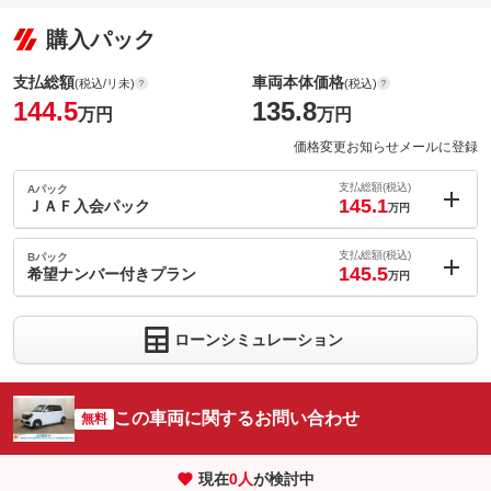
購入パック
支払総額
車両本体価格
(税込/リ未)
(税込)
144.5
135.8
万円
万円
価格変更お知らせメールに登録
支払総額(税込)
Aパック
145.1
ＪＡＦ入会パック
万円
内：オプシ
0.6
ョン価格
支払総額(税込)
Bパック
万円
145.5
(税込)
希望ナンバー付きプラン
万円
車両本体価
135.8
万円
内：オプシ
格
1
ョン価格
万円
ローンシミュレーション
(税込)
車両本体価
135.8
万円
格
パック内容
この車両に関するお問い合わせ
無料
安心・安全のロードサービス内容！バッテリー上がりやタイヤの
備考
パック内容
パンク、故障時の牽引など充実サポートが盛りだくさん！！
現在
0
人
が検討中