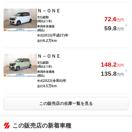
Ｎ－ＯＮＥ
支払総額
72.6
万円
(税込)(リ未)
車両本体価格
59.8
万円
(税込)
2015(平成27)年
年式
6.2万km
走行
Ｎ－ＯＮＥ
支払総額
148.2
万円
(税込)(リ未)
車両本体価格
135.8
万円
(税込)
2022(令和4)年
年式
4.5万km
走行
この販売店の在庫一覧を見る
この販売店の新着車種