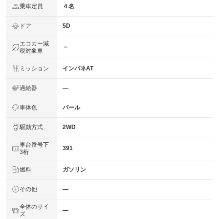
乗車定員
４名
ドア
5D
エコカー減
－
税対象車
ミッション
インパネAT
過給器
―
車体色
パール
駆動方式
2WD
車台番号下
391
3桁
燃料
ガソリン
その他
―
全体のサイ
―
ズ