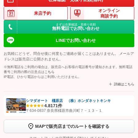
オンライン
来店予約
商談予約
まずは在庫確認・見積り依頼
無料電話でお問い合わせ
LINEでお問い合わせ
お気軽にどうぞ。問合せ後に何度もご連絡が届くことはありません。 メールア
ドレスは販売店に公開されません。
※無料電話をご利用の場合は、販売店へお客様の電話番号が通知されます。無料電話
番号ご利用の際の注意点は
こちら
IP電話、ひかり電話からはご利用いただけません。
詳細はこちら
シマダオート 橿原店 （株）ホンダネットキンキ
4.8
171件
【STEP1】
認証画面でグーネットを友だち追加してから「許可する」ボタンを押
〒634-0837 奈良県橿原市曲川町７－１３－１
します
MAPで販売店までのルートを確認する
【STEP2】
トーク画面で
ボタンをタップして問い合わせを
完了してください。