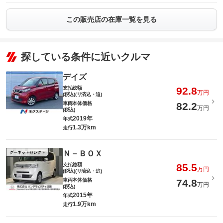
この販売店の在庫一覧を見る
探している条件に近いクルマ
デイズ
支払総額
92.8
万円
(税込)(リ済込・追)
車両本体価格
82.2
万円
(税込)
2019年
年式
1.3万km
走行
Ｎ－ＢＯＸ
グーネットセレクト
支払総額
85.5
万円
(税込)(リ済込・追)
車両本体価格
74.8
万円
(税込)
2015年
年式
1.9万km
走行