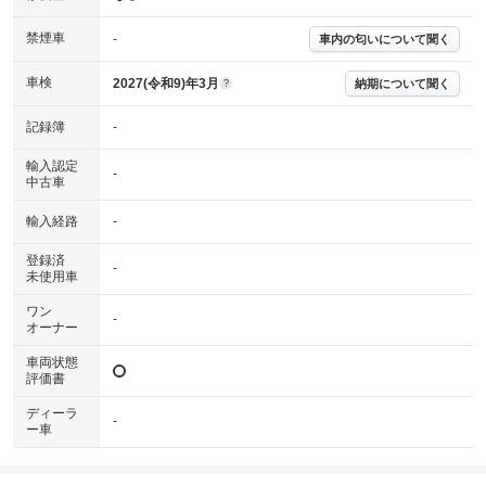
なる場合がございます。
※グー故障診断書はあくまでも実施時点での診断結果となります。将来に
禁煙車
-
車内の匂いについて聞く
わたり車両状態を担保するものではありませんので、車両情報等の詳細は
各販売店へお問い合わせ下さい。
車検
2027(令和9)年3月
納期について聞く
?
記録簿
-
輸入認定
-
中古車
輸入経路
-
登録済
-
未使用車
ワン
-
オーナー
車両状態
評価書
ディーラ
-
ー車