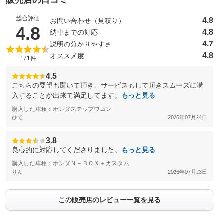
販売店の口コミ
総合評価
4.8
お問い合わせ（見積り）
（5点満点中）
4.8
4.8
納車までの対応
4.7
説明の分かりやすさ
4.8
オススメ度
171件
4.5
こちらの要望も聞いて頂き、サービスもして頂きスムーズに購
入することが出来て満足してます。
もっと見る
購入した車種：ホンダステップワゴン
ひで
2026年07月24日
3.8
良心的に対応してくださりました。
もっと見る
購入した車種：ホンダＮ－ＢＯＸ＋カスタム
りん
2026年07月23日
この販売店のレビュー一覧を見る