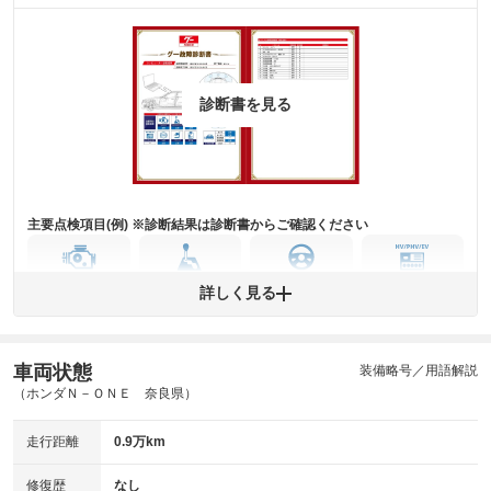
主要機関に不具合はありません。
機関
詳細は鑑定書をご確認ください。
修復歴
診断書を見る
※グー鑑定は保証サービスではございません。購入時は必ず現車をご確認
下さい。
※実際にお渡しするコンディションチェックシートにつきましては、形式
および表示項目が異なる場合がございます。
※グー鑑定の評価はあくまでも記載している鑑定日の鑑定結果となりま
す。車両情報等の詳細は各販売店へお問い合わせ下さい。
主要点検項目(例) ※診断結果は診断書からご確認ください
エンジン
トランス
パワー
HV/PHV/EV
詳しく見る
ミッション
ステアリング
車両状態
ABS
エアーバッグ
先進安全装備
その他
装備略号／用語解説
（ホンダＮ－ＯＮＥ 奈良県）
※異常がある場合は主要点検項目が赤色になり、異常と表記されます。
※車に装備されていない項目は「-」と表記されます
走行距離
0.9万km
※グー故障診断は保証サービスではございません。購入時は必ず現車をご
確認下さい。
※実際にお渡しする故障診断書につきましては、形式および表示項目が異
修復歴
なし