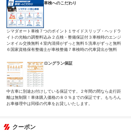
車検へのこだわり
修理回数
-
保証項目適用範囲内であれば、修理金額￥５０，０００ま
でを当社が負担させて頂きます。より手厚い保証をご希望
上限金額
のお客様は、当社の【ロングラン保証】もしくは【グー保
証】のご利用をおススメ致します。
シマダオート車検７つのポイント１サイドスリップ・ヘッドラ
イトの光軸の調整料込み２点検・整備保証付３車検時のエンジ
無し
免責金
納車時より３か月３，０００ｋｍ（※いずれか早い方とな
ンオイル交換無料４室内清掃がずっと無料５洗車がずっと無料
ります）の期間適用となります。
６国家資格保有整備士が車検整備７車検時の代車貸出が無料
保証修理
シマダオート全店が対象店舗となります。お近くのシマダ
受付先
オートまでお持ち込み下さい。
ロングラン保証
整備付 法定12ヶ月または法定24ヶ月点検整備付
法定整備
※車検なし・車検整備付の場合は法定24ヶ月点検整備付
※商用車は6ヶ月または12ヶ月点検整備付
法定整備
法定１２ヶ月点検付※貨物など一部車両は６ヶ月点検
中古車に別途お付けしている保証です。２年間の間なら走行距
について
離は無制限！車体購入価格の８０％までの保証です。もちろん
お車修理中は同様の代車をお貸しいたします。
クーポン