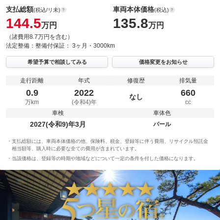
支払総額
車両本体価格
(税込/リ未)
(税込)
144.5
135.8
万円
万円
（諸費用8.7万円を含む）
法定整備：
整備付
保証：
3ヶ月・3000km
希望予算で相談してみる
価格変更をお知らせ
走行距離
年式
修復歴
排気量
0.9
2022
660
なし
万km
(令和4)年
cc
車検
車体色
2027(令和9)年3月
パール
支払総額には、車両本体価格の他、保険料、税金、登録等に伴う費用、リサイクル預託金
相当額等、購入時に必要な全ての費用が含まれています。
当該価格は、登録等の時期や地域などについて一定の条件を付した価格になります。