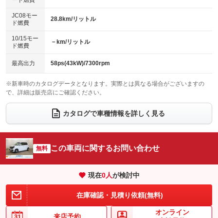
ード燃費
レンタカーアップ
展示・試乗車
：装備なし
：装備なし
ローダウン
ランフラットタイヤ
：装備なし
：装備なし
JC08モー
28.8km/リットル
ド燃費
電動格納ミラー
：装備あり
パワーシート
3列シート
：装備なし
：装備なし
10/15モー
装備略号／用語解説
－km/リットル
ド燃費
ベンチシート
フルフラットシート
：装備なし
：装備なし
チップアップシート
オットマン
最高出力
58ps(43kW)/7300rpm
：装備なし
：装備なし
電動格納サードシート
シートヒーター
：装備なし
：装備なし
※新車時のカタログデータとなります。実際とは異なる場合がございますの
で、詳細は販売店にご確認ください。
ウォークスルー
後席モニター
：装備なし
：装備なし
カタログで車種情報を詳しく見る
電動リアゲート
フロントカメラ
：装備なし
：装備なし
シートエアコン
全周囲カメラ
：装備なし
：装備なし
この車両に関するお問い合わせ
サイドカメラ
無料
ルーフレール
：装備なし
：装備なし
エアサスペンション
ヘッドライトウォッシャー
：装備なし
：装備なし
現在
0
人
が検討中
装備略号／用語解説
在庫確認・見積り依頼(無料)
オンライン
来店予約