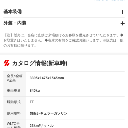
基本装備
エアバッグ：運転席/助手席/サイド
外装・内装
：装備あり
スライドドア
カーナビ：SDナビ
：装備なし
：装備あり
【注】販売は、当店に直接ご来場頂けるお客様を優先させていただきます。◆
お取置きはいたしません。◆在庫の有無をご確認お願いします。※販売は一般
サンルーフ
ABS
TV
：装備なし
：装備あり
：装備なし
のお客様に限ります。
エアコン
Wエアコン
オーディオ：CDまたはCDチェンジャー／ミュージックプレイヤー接続
：装備あり
：装備なし
：装備あり
可
リフトアップ
パワーステアリング
カタログ情報(新車時)
：装備なし
：装備あり
ビジュアル
：装備なし
ダウンヒルアシストコントロール
：装備なし
アルミホイール
全長×全幅
：装備なし
3395x1475x1545mm
×全高
パワーウィンドウ
盗難防止システム
：装備あり
：装備あり
革シート
ハーフレザーシート
：装備なし
：装備なし
車両重量
840kg
アイドリングストップ
ドライブレコーダー
：装備あり
：装備あり
キーレス
LEDヘッドランプ
：装備あり
：装備あり
USB入力端子
Bluetooth接続
駆動形式
FF
：装備あり
：装備あり
HID(キセノンライト)
ポータブルナビ
：装備なし
：装備なし
100V電源
クリーンディーゼル
使用燃料
無鉛レギュラーガソリン
：装備なし
：装備なし
バックカメラ
ETC
：装備あり
：装備あり
センターデフロック
：装備なし
WLTCモ
エアロ
スマートキー
23km/リットル
：装備なし
：装備あり