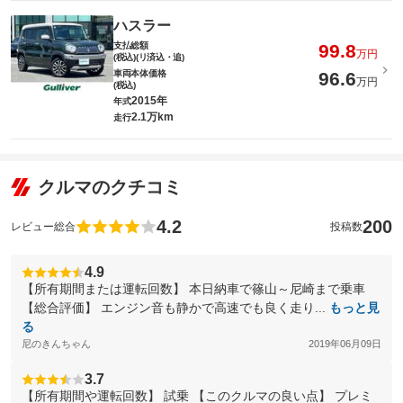
ハスラー
支払総額
99.8
万円
(税込)(リ済込・追)
車両本体価格
96.6
万円
(税込)
2015年
年式
2.1万km
走行
クルマのクチコミ
4.2
200
レビュー総合
投稿数
4.9
【所有期間または運転回数】 本日納車で篠山～尼崎まで乗車
【総合評価】 エンジン音も静かで高速でも良く走り...
もっと見
る
尼のきんちゃん
2019年06月09日
3.7
【所有期間や運転回数】 試乗 【このクルマの良い点】 プレミ