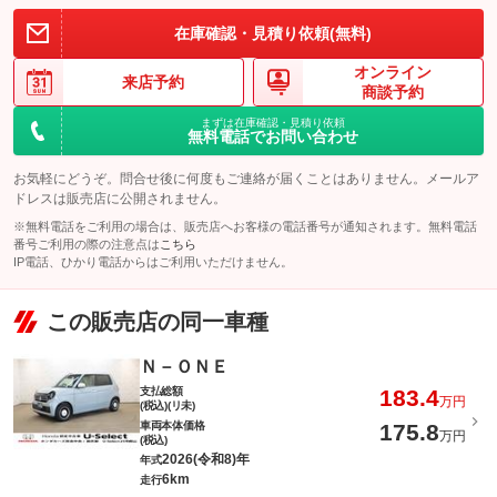
あなたのお好きなナンバーで登録しませんか？抽選ナンバー以外
在庫確認・見積り依頼(無料)
でしたら承っております。是非ご検討ください
このパックの見積もり依頼（無料）
オンライン
備考
－
来店予約
商談予約
まずは在庫確認・見積り依頼
無料電話でお問い合わせ
このパックの見積もり依頼（無料）
お気軽にどうぞ。問合せ後に何度もご連絡が届くことはありません。メールア
ドレスは販売店に公開されません。
※無料電話をご利用の場合は、販売店へお客様の電話番号が通知されます。無料電話
番号ご利用の際の注意点は
こちら
IP電話、ひかり電話からはご利用いただけません。
この販売店の同一車種
Ｎ－ＯＮＥ
支払総額
183.4
万円
(税込)(リ未)
車両本体価格
175.8
万円
(税込)
2026(令和8)年
年式
6km
走行