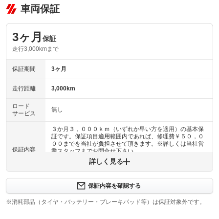
車両保証
3ヶ月
保証
走行3,000kmまで
保証期間
3ヶ月
走行距離
3,000km
ロード
無し
サービス
３か月３，０００ｋｍ（いずれか早い方を適用）の基本保
証です。保証項目適用範囲内であれば、修理費￥５０，０
００までを当社が負担させて頂きます。※詳しくは当社営
保証内容
業スタッフまでお問合せ下さい。
詳しく見る
保証内容について問い合わせる
・エンジン機構・動力伝達機構・アクスル機構・サスペン
保証内容を確認する
ション・ステアリング機構・浄化機構排出ガス・圧縮天然
保証項目
ガス機構・その他（シートベルト／ＳＲＳエアバッグ等）
※消耗部品（タイヤ・バッテリー・ブレーキパッド等）は保証対象外です。
機構