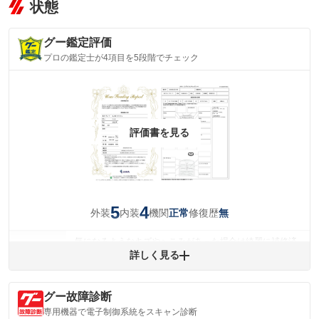
状態
グー鑑定評価
プロの鑑定士が4項目を5段階でチェック
評価書を見る
5
4
外装
内装
機関
修復歴
正常
無
気になるようなキズやへこみがあった場合は綺麗に補修済
みですが、 小さなキズやヘコミが残っている場合もありま
詳しく見る
外装
す。
(車両外装)
キズ・へこみについて問い合わせる
グー故障診断
内装
気になる汚れ等が、部分的にあります。
専用機器で電子制御系統をスキャン診断
(内装状態)