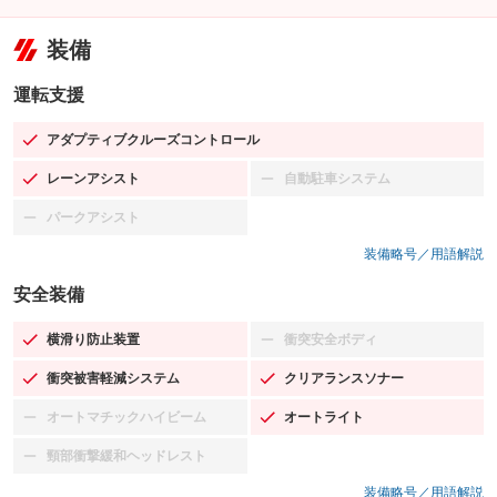
装備
運転支援
アダプティブクルーズコントロール
：装備あり
レーンアシスト
自動駐車システム
：装備あり
：装備なし
パークアシスト
：装備なし
装備略号／用語解説
安全装備
横滑り防止装置
衝突安全ボディ
：装備あり
：装備なし
衝突被害軽減システム
クリアランスソナー
：装備あり
：装備あり
オートマチックハイビーム
オートライト
：装備なし
：装備あり
頸部衝撃緩和ヘッドレスト
：装備なし
装備略号／用語解説