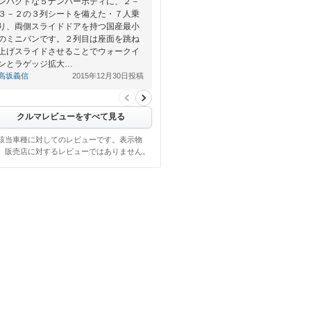
ンパクトな５ナンバーボディに、２－
３－２の３列シートを備えた・７人乗
り、両側スライドドアを持つ国産最小
のミニバンです。２列目は座面を跳ね
上げスライドさせることでウォークイ
ンとラゲッジ拡大…
高坂義信
2015年12月30日投稿
クルマレビューをすべて見る
該当車種に対してのレビューです。表示物
、販売店に対するレビューではありません。