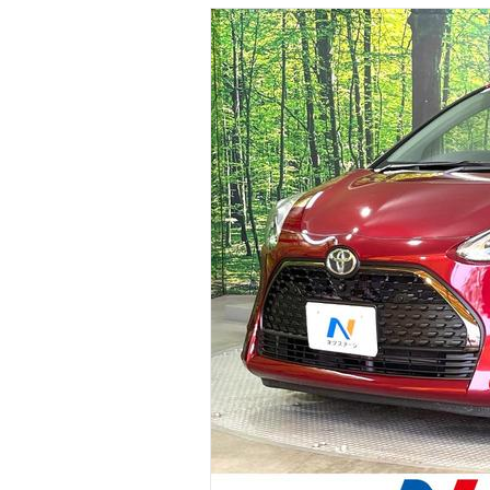
マガジン
車カタログ
自動車ローン
保険
レビュー
価格相場
教習所
用語集