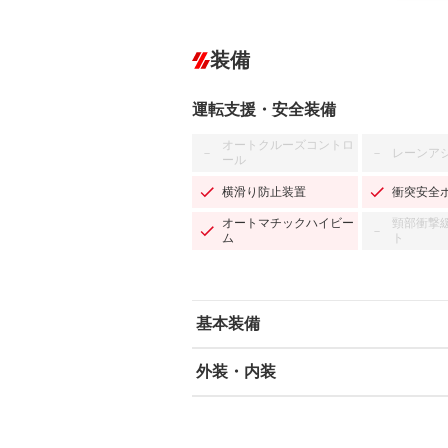
装備
運転支援・安全装備
オートクルーズコントロ
レーンア
－
－
ール
横滑り防止装置
衝突安全
オートマチックハイビー
頸部衝撃
－
ム
ト
基本装備
外装・内装
エアバッグ：運転席/助手席
ABS
エアコン
カーナビ：メモリーナビ他
ダウンヒルアシストコントロール