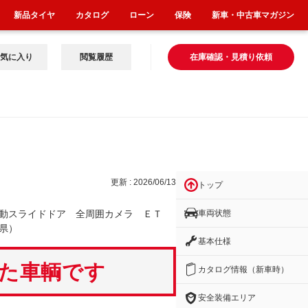
新品タイヤ
カタログ
ローン
保険
新車・中古車マガジン
気に入り
閲覧履歴
在庫確認・見積り依頼
メラ
更新 : 2026/06/13
トップ
車両状態
動スライドドア 全周囲カメラ ＥＴ
県）
基本仕様
いた車輌です
カタログ情報（新車時）
安全装備エリア