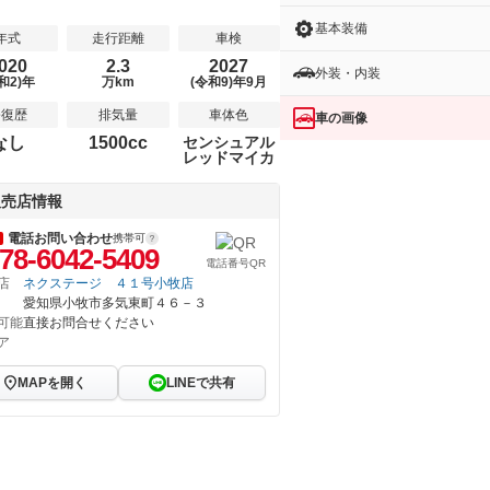
基本装備
年式
走行距離
車検
020
2.3
2027
外装・内装
和2)年
万km
(令和9)年9月
修復歴
排気量
車体色
車の画像
なし
1500cc
センシュアル
レッドマイカ
販売店情報
電話お問い合わせ
携帯可
78-6042-5409
電話番号QR
店
ネクステージ ４１号小牧店
愛知県小牧市多気東町４６－３
可能
直接お問合せください
ア
MAPを開く
LINEで共有