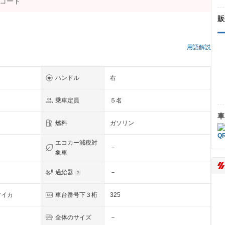
販
）
用語解説
ハンドル
右
乗車定員
５名
車
燃料
ガソリン
エコカー減税対
－
象車
過給器
－
マイカ
車台番号下３桁
325
全体のサイズ
－