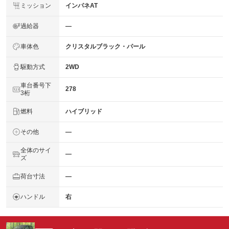
ミッション
インパネAT
過給器
―
車体色
クリスタルブラック・パール
駆動方式
2WD
車台番号下
278
3桁
燃料
ハイブリッド
その他
―
全体のサイ
―
ズ
荷台寸法
―
ハンドル
右