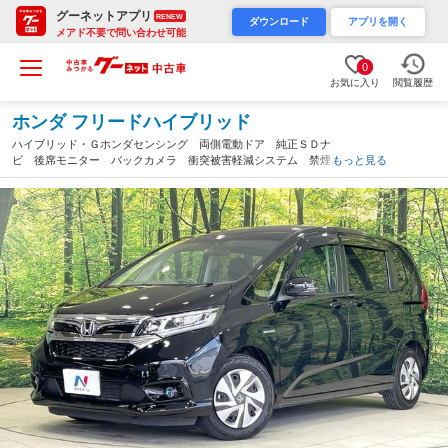
グーネットアプリ
RENEW
ダウンロード
アプリを開く
メアド不要で問い合わせ可能
0
お気に入り
閲覧履歴
ホンダ フリードハイブリッド
ハイブリッド・Ｇホンダセンシング 両側電動ドア 純正ＳＤナ
ビ 後席モニター バックカメラ 衝突被害軽減システム 禁煙
もっと見る
車 コーナーセンサー スマートキー ＨＩＤヘッド ビルトイン
ＥＴＣ 車線逸脱警報 オートライト オートエアコン（愛知県）