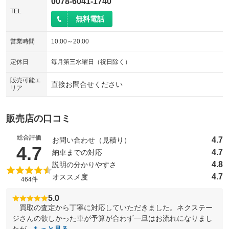
0078-6041-1740
TEL
無料電話
営業時間
10:00～20:00
定休日
毎月第三水曜日（祝日除く）
販売可能エ
直接お問合せください
リア
販売店の口コミ
総合評価
4.7
お問い合わせ（見積り）
（5点満点中）
4.7
4.7
納車までの対応
4.8
説明の分かりやすさ
4.7
オススメ度
464件
5.0
買取の査定から丁寧に対応していただきました。ネクステー
ジさんの欲しかった車が予算が合わず一旦はお流れになりまし