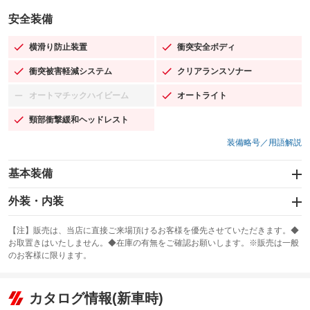
安全装備
横滑り防止装置
衝突安全ボディ
：装備あり
：装備あり
衝突被害軽減システム
クリアランスソナー
：装備あり
：装備あり
オートマチックハイビーム
オートライト
：装備なし
：装備あり
頸部衝撃緩和ヘッドレスト
：装備あり
装備略号／用語解説
基本装備
エアバッグ：運転席/助手席
外装・内装
：装備あり
スライドドア：両面電動
カーナビ：SDナビ
：装備あり
：装備あり
【注】販売は、当店に直接ご来場頂けるお客様を優先させていただきます。◆
お取置きはいたしません。◆在庫の有無をご確認お願いします。※販売は一般
サンルーフ
ABS
TV：フルセグ
：装備なし
：装備あり
：装備あり
のお客様に限ります。
エアコン
Wエアコン
オーディオ：CDまたはCDチェンジャー／ミュージックプレイヤー接続
：装備あり
：装備なし
：装備あり
可／ミュージックサーバー
リフトアップ
パワーステアリング
カタログ情報(新車時)
：装備なし
：装備あり
ビジュアル：-／DVD再生
：装備あり