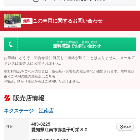
：装備なし
：装備なし
シートエアコン
全周囲カメラ
：装備なし
：装備なし
この車両に関するお問い合わせ
サイドカメラ
無料
ルーフレール
：装備なし
：装備なし
エアサスペンション
ヘッドライトウォッシャー
：装備なし
：装備なし
装備略号／用語解説
まずは在庫確認・見積り依頼
無料電話でお問い合わせ
お気軽にどうぞ。問合せ後に何度もご連絡が届くことはありません。メールア
ドレスは販売店に公開されません。
※無料電話をご利用の場合は、販売店へお客様の電話番号が通知されます。無料電話
番号ご利用の際の注意点は
こちら
IP電話、ひかり電話からはご利用いただけません。
販売店情報
ネクステージ 江南店
483-8225
住所
MAP
愛知県江南市赤童子町栄８０