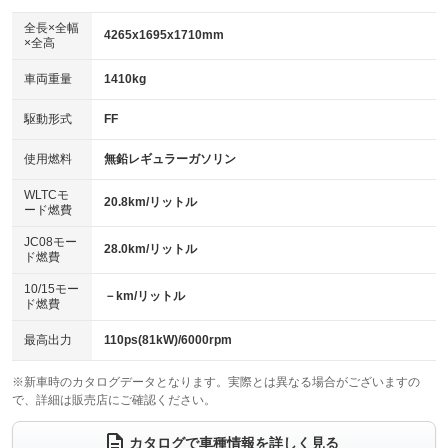
ダウンヒルアシストコントロール
：装備なし
アルミホイール
全長×全幅
：装備なし
4265x1695x1710mm
×全高
パワーウィンドウ
盗難防止システム
：装備あり
：装備あり
革シート
ハーフレザーシート
：装備なし
：装備なし
車両重量
1410kg
アイドリングストップ
ドライブレコーダー
：装備なし
：装備なし
キーレス
LEDヘッドランプ
：装備あり
：装備なし
USB入力端子
Bluetooth接続
駆動形式
FF
：装備あり
：装備あり
HID(キセノンライト)
ポータブルナビ
：装備あり
：装備なし
100V電源
クリーンディーゼル
使用燃料
無鉛レギュラーガソリン
：装備なし
：装備なし
バックカメラ
ETC
：装備あり
：装備あり
センターデフロック
：装備なし
WLTCモ
エアロ
スマートキー
20.8km/リットル
：装備なし
：装備あり
ード燃費
レンタカーアップ
展示・試乗車
：装備なし
：装備なし
ローダウン
ランフラットタイヤ
：装備なし
：装備なし
JC08モー
28.0km/リットル
ド燃費
電動格納ミラー
：装備あり
パワーシート
3列シート
：装備なし
：装備あり
10/15モー
装備略号／用語解説
－km/リットル
ド燃費
ベンチシート
フルフラットシート
：装備なし
：装備なし
チップアップシート
オットマン
最高出力
110ps(81kW)/6000rpm
：装備なし
：装備なし
電動格納サードシート
シートヒーター
：装備なし
：装備あり
※新車時のカタログデータとなります。実際とは異なる場合がございますの
で、詳細は販売店にご確認ください。
ウォークスルー
後席モニター
：装備なし
：装備あり
カタログで車種情報を詳しく見る
電動リアゲート
フロントカメラ