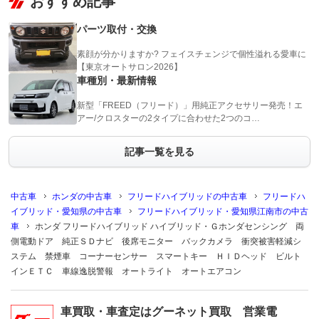
おすすめ記事
パーツ取付・交換
素顔が分かりますか? フェイスチェンジで個性溢れる愛車に
【東京オートサロン2026】
車種別・最新情報
新型「FREED（フリード）」用純正アクセサリー発売！エ
アー/クロスターの2タイプに合わせた2つのコ…
記事一覧を見る
中古車
ホンダの中古車
フリードハイブリッドの中古車
フリードハ
イブリッド・愛知県の中古車
フリードハイブリッド・愛知県江南市の中古
車
ホンダ フリードハイブリッド ハイブリッド・Ｇホンダセンシング 両
側電動ドア 純正ＳＤナビ 後席モニター バックカメラ 衝突被害軽減シ
ステム 禁煙車 コーナーセンサー スマートキー ＨＩＤヘッド ビルト
インＥＴＣ 車線逸脱警報 オートライト オートエアコン
車買取・車査定はグーネット買取 営業電