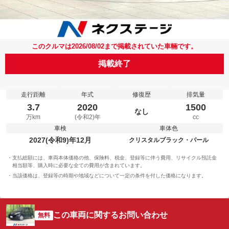
このクルマは2026/08/02まで掲載されていた車輛です。
掲載終了
走行距離
年式
修復歴
排気量
3.7
2020
1500
なし
万km
(令和2)年
cc
車検
車体色
2027(令和9)年12月
クリスタルブラック・パール
支払総額には、車両本体価格の他、保険料、税金、登録等に伴う費用、リサイクル預託金
相当額等、購入時に必要な全ての費用が含まれています。
当該価格は、登録等の時期や地域などについて一定の条件を付した価格になります。
この車両に関するお問い合わせ
無料