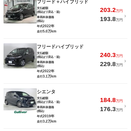
フリード＋ハイブリッド
支払総額
203.2
万円
(税込)(リ済込・追)
車両本体価格
193.8
万円
(税込)
2022年
年式
5.0万km
走行
フリードハイブリッド
支払総額
240.3
万円
(税込)(リ済込・追)
車両本体価格
229.8
万円
(税込)
2022年
年式
3.1万km
走行
シエンタ
支払総額
184.8
万円
(税込)(リ済込・追)
車両本体価格
176.3
万円
(税込)
2019年
年式
3.2万km
走行