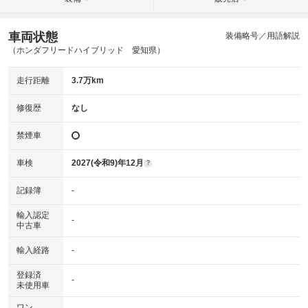
車両状態
装備略号／用語解説
（ホンダフリードハイブリッド 愛知県）
走行距離
3.7万km
修復歴
なし
禁煙車
車検
2027(令和9)年12月
?
記録簿
-
輸入認定
-
中古車
輸入経路
-
登録済
-
未使用車
ワン