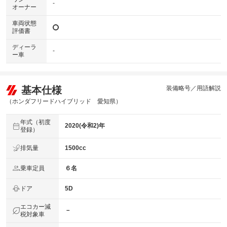
-
オーナー
車両状態
評価書
ディーラ
-
ー車
基本仕様
装備略号／用語解説
（ホンダフリードハイブリッド 愛知県）
年式（初度
2020(令和2)年
登録）
排気量
1500cc
乗車定員
６名
ドア
5D
エコカー減
－
税対象車