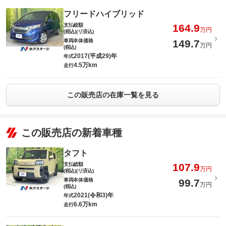
フリードハイブリッド
支払総額
164.9
万円
(税込)(リ済込)
車両本体価格
149.7
万円
(税込)
2017(平成29)年
年式
4.5万km
走行
この販売店の在庫一覧を見る
この販売店の新着車種
タフト
支払総額
107.9
万円
(税込)(リ済込)
車両本体価格
99.7
万円
(税込)
2021(令和3)年
年式
6.6万km
走行