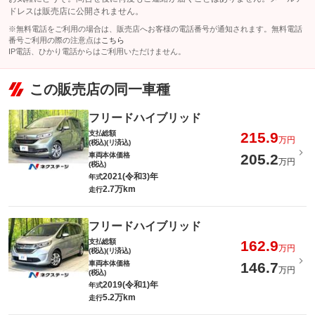
ドレスは販売店に公開されません。
※無料電話をご利用の場合は、販売店へお客様の電話番号が通知されます。無料電話
番号ご利用の際の注意点は
こちら
IP電話、ひかり電話からはご利用いただけません。
この販売店の同一車種
フリードハイブリッド
支払総額
215.9
万円
(税込)(リ済込)
車両本体価格
205.2
万円
(税込)
2021(令和3)年
年式
2.7万km
走行
フリードハイブリッド
支払総額
162.9
万円
(税込)(リ済込)
車両本体価格
146.7
万円
(税込)
2019(令和1)年
年式
5.2万km
走行