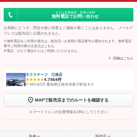
まずは在庫確認・見積り依頼
無料電話でお問い合わせ
お気軽にどうぞ。問合せ後に何度もご連絡が届くことはありません。 メールア
ドレスは販売店に公開されません。
※無料電話をご利用の場合は、販売店へお客様の電話番号が通知されます。無料電話
番号ご利用の際の注意点は
こちら
IP電話、ひかり電話からはご利用いただけません。
詳細はこちら
ネクステージ 江南店
4.7
464件
【STEP1】
認証画面でグーネットを友だち追加してから「許可する」ボタンを押
〒483-8225 愛知県江南市赤童子町栄８０
します
MAPで販売店までのルートを確認する
【STEP2】
トーク画面で
ボタンをタップして問い合わせを
完了してください。
スマートフォンの位置情報をONにしてください
こちら
装備
販売店