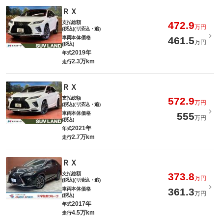
ＲＸ
支払総額
472.9
万円
(税込)(リ済込・追)
車両本体価格
461.5
万円
(税込)
2019年
年式
2.3万km
走行
ＲＸ
支払総額
572.9
万円
(税込)(リ済込・追)
車両本体価格
555
万円
(税込)
2021年
年式
2.7万km
走行
ＲＸ
支払総額
373.8
万円
(税込)(リ済込・追)
車両本体価格
361.3
万円
(税込)
2017年
年式
4.5万km
走行