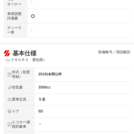
-
オーナー
車両状態
評価書
ディーラ
-
ー車
基本仕様
装備略号／用語解説
（レクサスＲＸ 愛知県）
年式（初度
2019(令和1)年
登録）
排気量
3500cc
乗車定員
５名
ドア
5D
エコカー減
－
税対象車