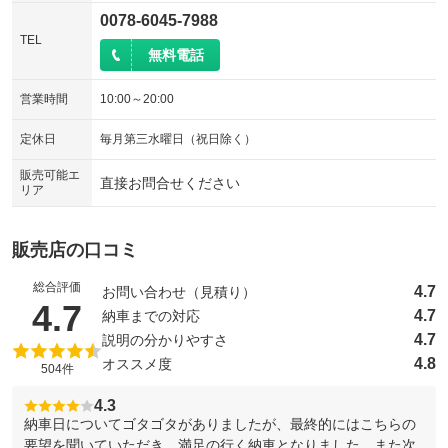
0078-6045-7988
TEL
無料電話
営業時間
10:00～20:00
定休日
毎月第三水曜日（祝日除く）
販売可能エ
直接お問合せください
リア
販売店の口コミ
総合評価
4.7
お問い合わせ（見積り）
（5点満点中）
4.7
4.7
納車までの対応
4.7
説明の分かりやすさ
4.8
オススメ度
504件
4.3
納車日についてゴタゴタがありましたが、最終的にはこちらの
要望を聞いていただき、満足の行く納車となりました。また次