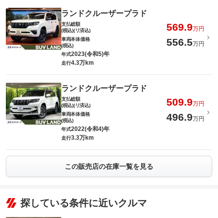
ランドクルーザープラド
支払総額
569.9
万円
(税込)(リ済込)
車両本体価格
556.5
万円
(税込)
2023(令和5)年
年式
4.3万km
走行
ランドクルーザープラド
支払総額
509.9
万円
(税込)(リ済込)
車両本体価格
496.9
万円
(税込)
2022(令和4)年
年式
3.3万km
走行
この販売店の在庫一覧を見る
探している条件に近いクルマ