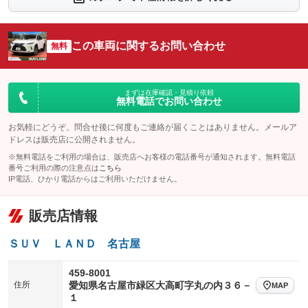
シートエアコン
全周囲カメラ
：装備あり
：装備あり
サイドカメラ
ルーフレール
この車両に関するお問い合わせ
：装備あり
無料
：装備あり
エアサスペンション
ヘッドライトウォッシャー
：装備なし
：装備なし
装備略号／用語解説
まずは在庫確認・見積り依頼
無料電話でお問い合わせ
お気軽にどうぞ。問合せ後に何度もご連絡が届くことはありません。メールア
ドレスは販売店に公開されません。
※無料電話をご利用の場合は、販売店へお客様の電話番号が通知されます。無料電話
番号ご利用の際の注意点は
こちら
IP電話、ひかり電話からはご利用いただけません。
販売店情報
ＳＵＶ ＬＡＮＤ 名古屋
459-8001
住所
愛知県名古屋市緑区大高町字丸の内３６－
MAP
１