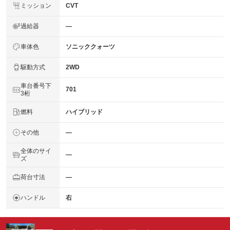
ミッション
CVT
過給器
―
車体色
ソニッククォーツ
駆動方式
2WD
車台番号下
701
3桁
燃料
ハイブリッド
その他
―
全体のサイ
―
ズ
荷台寸法
―
ハンドル
右