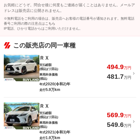
お気軽にどうぞ。問合せ後に何度もご連絡が届くことはありません。メールア
ドレスは販売店に公開されません。
※無料電話をご利用の場合は、販売店へお客様の電話番号が通知されます。無料電話
番号ご利用の際の注意点は
こちら
IP電話、ひかり電話からはご利用いただけません。
この販売店の同一車種
ＲＸ
支払総額
494.9
万円
(税込)(リ済込)
車両本体価格
481.7
万円
(税込)
2020(令和2)年
年式
5.9万km
走行
ＲＸ
支払総額
569.9
万円
(税込)(リ済込)
車両本体価格
549.6
万円
(税込)
2021(令和3)年
年式
1.9万km
走行