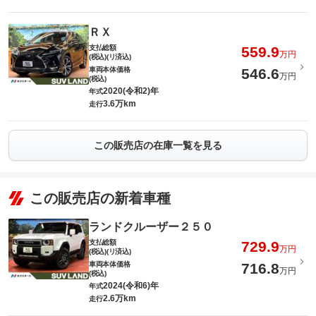
ＲＸ
支払総額
559.9
万円
(税込)(リ済込)
車両本体価格
546.6
万円
(税込)
2020(令和2)年
年式
3.6万km
走行
この販売店の在庫一覧を見る
この販売店の新着車種
ランドクルーザー２５０
支払総額
729.9
万円
(税込)(リ済込)
車両本体価格
716.8
万円
(税込)
2024(令和6)年
年式
2.6万km
走行