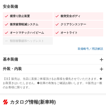
安全装備
横滑り防止装置
衝突安全ボディ
：装備あり
：装備あり
衝突被害軽減システム
クリアランスソナー
：装備あり
：装備あり
オートマチックハイビーム
オートライト
：装備あり
：装備あり
頸部衝撃緩和ヘッドレスト
：装備なし
装備略号／用語解説
基本装備
エアバッグ：運転席/助手席/サイド
外装・内装
：装備あり
スライドドア
カーナビ：SDナビ
：装備なし
：装備あり
【注】販売は、当店に直接ご来場頂けるお客様を優先させていただきます。◆
お取置きはいたしません。◆在庫の有無をご確認お願いします。※販売は一般
サンルーフ
ABS
TV：フルセグ
：装備あり
：装備あり
：装備あり
のお客様に限ります。
エアコン
Wエアコン
オーディオ：CDまたはCDチェンジャー／ミュージックサーバー
：装備あり
：装備なし
：装備あり
リフトアップ
パワーステアリング
カタログ情報(新車時)
ビジュアル：-／DVD再生
：装備なし
：装備あり
：装備あり