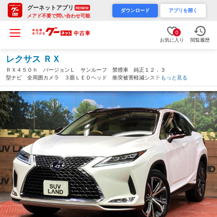
グーネットアプリ
RENEW
ダウンロード
アプリを開く
メアド不要で問い合わせ可能
0
お気に入り
閲覧履歴
レクサス ＲＸ
ＲＸ４５０ｈ バージョンＬ サンルーフ 禁煙車 純正１２．３
型ナビ 全周囲カメラ ３眼ＬＥＤヘッド 衝突被害軽減システ
もっと見る
ム レーダークルーズ 電動リアゲート レザーシート 全席シー
トヒーター 前席シートエアコン 全席パワーシート（愛知県）