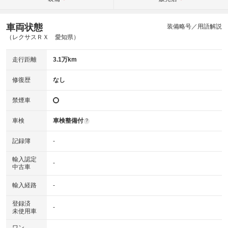
車両状態
装備略号／用語解説
（レクサスＲＸ 愛知県）
走行距離
3.1万km
修復歴
なし
禁煙車
車検
車検整備付
?
記録簿
-
輸入認定
-
中古車
輸入経路
-
登録済
-
未使用車
ワン