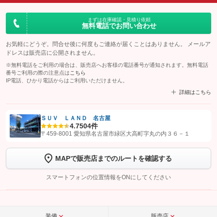
まずは在庫確認・見積り依頼
無料電話でお問い合わせ
お気軽にどうぞ。問合せ後に何度もご連絡が届くことはありません。 メールア
ドレスは販売店に公開されません。
※無料電話をご利用の場合は、販売店へお客様の電話番号が通知されます。無料電話
番号ご利用の際の注意点は
こちら
IP電話、ひかり電話からはご利用いただけません。
詳細はこちら
ＳＵＶ ＬＡＮＤ 名古屋
4.7
504件
【STEP1】
認証画面でグーネットを友だち追加してから「許可する」ボタンを押
〒459-8001 愛知県名古屋市緑区大高町字丸の内３６－１
します
MAPで販売店までのルートを確認する
【STEP2】
トーク画面で
ボタンをタップして問い合わせを
完了してください。
スマートフォンの位置情報をONにしてください
こちら
装備
販売店