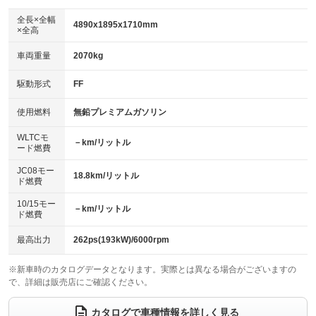
ダウンヒルアシストコントロール
アルミホイール：20インチ
：装備なし
：装備あり
全長×全幅
4890x1895x1710mm
×全高
パワーウィンドウ
盗難防止システム
革シート
ハーフレザーシート
：装備あり
：装備あり
：装備あり
：装備なし
車両重量
2070kg
アイドリングストップ
ドライブレコーダー
キーレス
LEDヘッドランプ
：装備あり
：装備あり
：装備あり
：装備あり
USB入力端子
Bluetooth接続
駆動形式
FF
HID(キセノンライト)
ポータブルナビ
：装備あり
：装備あり
：装備あり
：装備なし
100V電源
クリーンディーゼル
バックカメラ
ETC
使用燃料
無鉛プレミアムガソリン
：装備なし
：装備なし
：装備あり
：装備あり
センターデフロック
エアロ
スマートキー
：装備なし
WLTCモ
：装備なし
：装備あり
－km/リットル
ード燃費
レンタカーアップ
展示・試乗車
ローダウン
ランフラットタイヤ
：装備なし
：装備なし
：装備なし
：装備なし
JC08モー
18.8km/リットル
ド燃費
電動格納ミラー
パワーシート
3列シート
：装備あり
：装備あり
：装備なし
10/15モー
装備略号／用語解説
－km/リットル
ベンチシート
フルフラットシート
ド燃費
：装備なし
：装備なし
チップアップシート
オットマン
：装備なし
：装備なし
最高出力
262ps(193kW)/6000rpm
電動格納サードシート
シートヒーター
：装備なし
：装備あり
※新車時のカタログデータとなります。実際とは異なる場合がございますの
で、詳細は販売店にご確認ください。
ウォークスルー
後席モニター
：装備なし
：装備なし
電動リアゲート
フロントカメラ
カタログで車種情報を詳しく見る
：装備あり
：装備あり