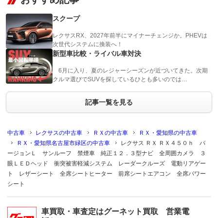
スクープ
レクサスRX、2027年前半にマイナーチェンジか。PHEVは
次世代システムに換装へ！
新型車比較・ライバル車対決
6月に入り、夏のレジャーシーズンが近づいてきた。次期
クルマ選びでSUVを探しているひとも多いのでは…
記事一覧を見る
中古車
レクサスの中古車
ＲＸの中古車
ＲＸ・愛知県の中古車
ＲＸ・愛知県名古屋市緑区の中古車
レクサス ＲＸ ＲＸ４５０ｈ バ
ージョンＬ サンルーフ 禁煙車 純正１２．３型ナビ 全周囲カメラ ３
眼ＬＥＤヘッド 衝突被害軽減システム レーダークルーズ 電動リアゲー
ト レザーシート 全席シートヒーター 前席シートエアコン 全席パワー
シート
車買取・車査定はグーネット買取 営業電