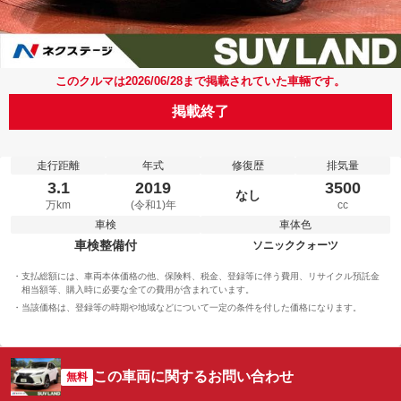
このクルマは2026/06/28まで掲載されていた車輛です。
掲載終了
走行距離
年式
修復歴
排気量
3.1
2019
3500
なし
万km
(令和1)年
cc
車検
車体色
車検整備付
ソニッククォーツ
支払総額には、車両本体価格の他、保険料、税金、登録等に伴う費用、リサイクル預託金
相当額等、購入時に必要な全ての費用が含まれています。
当該価格は、登録等の時期や地域などについて一定の条件を付した価格になります。
この車両に関するお問い合わせ
無料