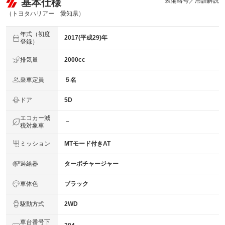
基本仕様
装備略号／用語解説
（トヨタハリアー 愛知県）
年式（初度
2017(平成29)年
登録）
排気量
2000cc
乗車定員
５名
ドア
5D
エコカー減
－
税対象車
ミッション
MTモード付きAT
過給器
ターボチャージャー
車体色
ブラック
駆動方式
2WD
車台番号下