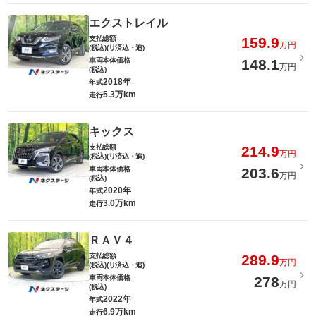
エクストレイル
支払総額
159.9
万円
(税込)(リ済込・追)
車両本体価格
148.1
万円
(税込)
2018年
年式
5.3万km
走行
キックス
支払総額
214.9
万円
(税込)(リ済込・追)
車両本体価格
203.6
万円
(税込)
2020年
年式
3.0万km
走行
ＲＡＶ４
支払総額
289.9
万円
(税込)(リ済込・追)
車両本体価格
278
万円
(税込)
2022年
年式
6.9万km
走行