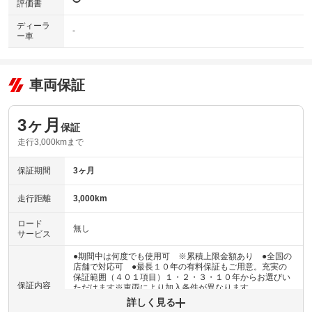
評価書
ディーラ
-
ー車
車両保証
3ヶ月
保証
走行3,000kmまで
保証期間
3ヶ月
走行距離
3,000km
ロード
無し
サービス
●期間中は何度でも使用可 ※累積上限金額あり ●全国の
店舗で対応可 ●最長１０年の有料保証もご用意。充実の
保証範囲（４０１項目）１・２・３・１０年からお選びい
保証内容
ただけます※車両により加入条件が異なります
詳しく見る