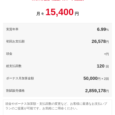
パック内容
15,400
このパックの見積もり依頼（無料）
備考
－
月々
円
このパックの見積もり依頼（無料）
備考
－
6.99
実質年率
%
このパックの見積もり依頼（無料）
26,578
初回お支払額
円
-
頭金
円
120
総支払回数
回
50,000
ボーナス月加算金額
円 × 2回
2,859,178
割賦販売価格
円
頭金やボーナス加算額・支払回数の変更など、お客様に最適なお支払いプ
ランのご提案が可能です。お気軽にご用命ください。