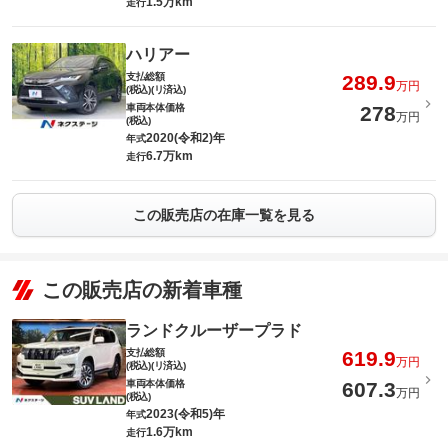
1.5万km
走行
ハリアー
支払総額
289.9
万円
(税込)(リ済込)
車両本体価格
278
万円
(税込)
2020(令和2)年
年式
6.7万km
走行
この販売店の在庫一覧を見る
この販売店の新着車種
ランドクルーザープラド
支払総額
619.9
万円
(税込)(リ済込)
車両本体価格
607.3
万円
(税込)
2023(令和5)年
年式
1.6万km
走行