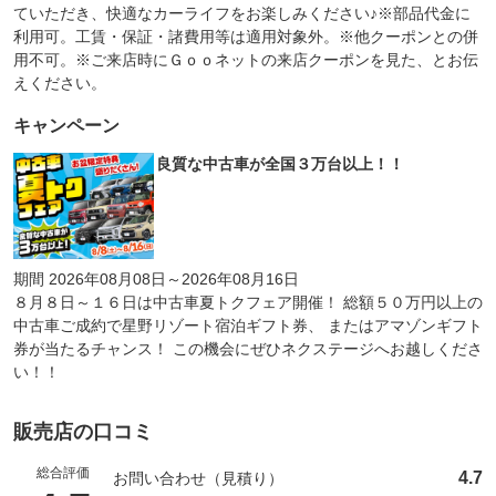
ていただき、快適なカーライフをお楽しみください♪※部品代金に
利用可。工賃・保証・諸費用等は適用対象外。※他クーポンとの併
用不可。※ご来店時にＧｏｏネットの来店クーポンを見た、とお伝
えください。
キャンペーン
良質な中古車が全国３万台以上！！
期間 2026年08月08日～2026年08月16日
８月８日～１６日は中古車夏トクフェア開催！ 総額５０万円以上の
中古車ご成約で星野リゾート宿泊ギフト券、 またはアマゾンギフト
券が当たるチャンス！ この機会にぜひネクステージへお越しくださ
い！！
販売店の口コミ
総合評価
4.7
お問い合わせ（見積り）