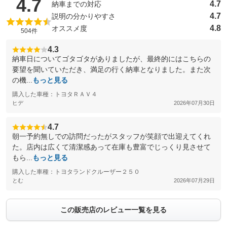
（5点満点中）
4.7
4.7
納車までの対応
4.7
説明の分かりやすさ
4.8
オススメ度
504件
4.3
納車日についてゴタゴタがありましたが、最終的にはこちらの
要望を聞いていただき、満足の行く納車となりました。また次
の機...
もっと見る
購入した車種：トヨタＲＡＶ４
ヒデ
2026年07月30日
4.7
朝一予約無しでの訪問だったがスタッフが笑顔で出迎えてくれ
た。店内は広くて清潔感あって在庫も豊富でじっくり見させて
もら...
もっと見る
購入した車種：トヨタランドクルーザー２５０
とむ
2026年07月29日
この販売店のレビュー一覧を見る