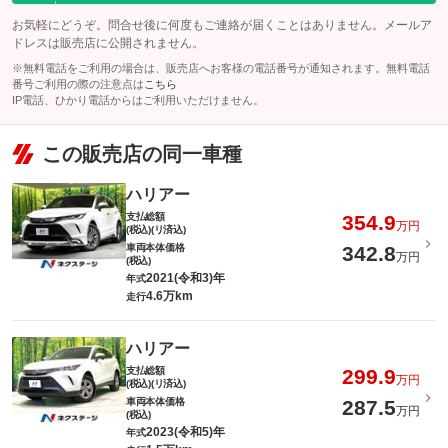
お気軽にどうぞ。問合せ後に何度もご連絡が届くことはありません。メールア
ドレスは販売店に公開されません。
※無料電話をご利用の場合は、販売店へお客様の電話番号が通知されます。無料電話
番号ご利用の際の注意点は
こちら
IP電話、ひかり電話からはご利用いただけません。
この販売店の同一車種
ハリアー
支払総額
354.9
万円
(税込)(リ済込)
車両本体価格
342.8
万円
(税込)
2021(令和3)年
年式
4.6万km
走行
ハリアー
支払総額
299.9
万円
(税込)(リ済込)
車両本体価格
287.5
万円
(税込)
2023(令和5)年
年式