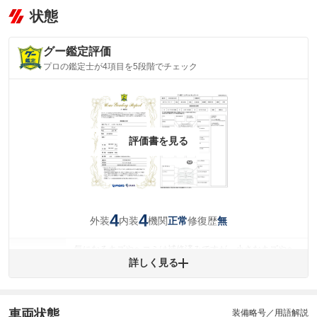
状態
グー鑑定評価
プロの鑑定士が4項目を5段階でチェック
評価書を見る
4
4
外装
内装
機関
修復歴
正常
無
気になるキズやヘコミは補修済みですが、小さなキズやヘ
外装
コミが残っています。
詳しく見る
(車両外装)
キズ・へこみについて問い合わせる
内装
気になる汚れ等が、部分的にあります。
(内装状態)
車両状態
装備略号／用語解説