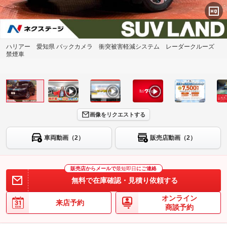
ハリアー 愛知県 バックカメラ 衝突被害軽減システム レーダークルーズ
禁煙車
画像をリクエストする
車両動画（2）
販売店動画（2）
販売店からメールで
最短即日
にご連絡
無料で在庫確認・見積り依頼する
オンライン
来店予約
商談予約