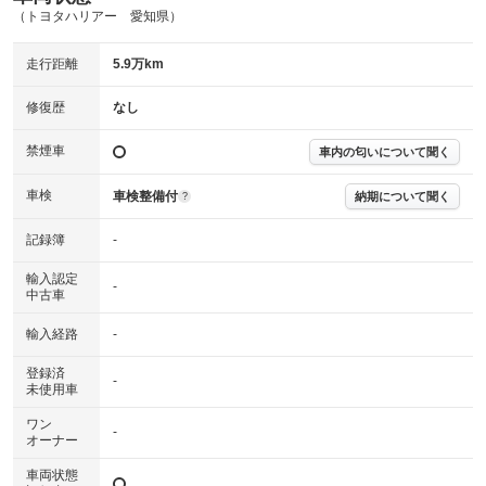
（トヨタハリアー 愛知県）
主要機関に不具合はありません。
機関
走行距離
5.9万km
詳細は鑑定書をご確認ください。
修復歴
修復歴
なし
※グー鑑定は保証サービスではございません。購入時は必ず現車をご確認
下さい。
禁煙車
車内の匂いについて聞く
※実際にお渡しするコンディションチェックシートにつきましては、形式
および表示項目が異なる場合がございます。
※グー鑑定の評価はあくまでも記載している鑑定日の鑑定結果となりま
車検
車検整備付
納期について聞く
?
す。車両情報等の詳細は各販売店へお問い合わせ下さい。
記録簿
-
輸入認定
-
中古車
輸入経路
-
登録済
-
未使用車
ワン
-
オーナー
車両状態