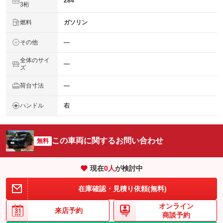
284
3桁
燃料
ガソリン
その他
―
全体のサイ
―
ズ
荷台寸法
―
ハンドル
右
この車両に関するお問い合わせ
無料
現在
0
人
が検討中
在庫確認・見積り依頼(無料)
オンライン
来店予約
商談予約