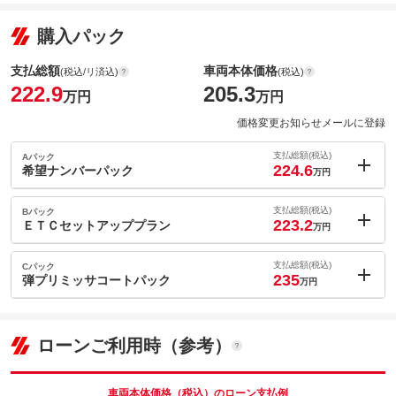
購入パック
支払総額
車両本体価格
(税込/リ済込)
(税込)
222.9
205.3
万円
万円
価格変更お知らせメールに登録
支払総額(税込)
Aパック
224.6
希望ナンバーパック
万円
内：オプシ
1.7
ョン価格
支払総額(税込)
Bパック
万円
223.2
(税込)
ＥＴＣセットアッププラン
万円
車両本体価
205.3
万円
内：オプシ
格
0.3
ョン価格
支払総額(税込)
Cパック
万円
235
(税込)
弾プリミッサコートパック
万円
車両本体価
205.3
万円
内：オプシ
格
パック内容
12.1
ョン価格
万円
(税込)
ローンご利用時（参考）
車両本体価
205.3
万円
格
パック内容
備考
－
車両本体価格（税込）のローン支払例