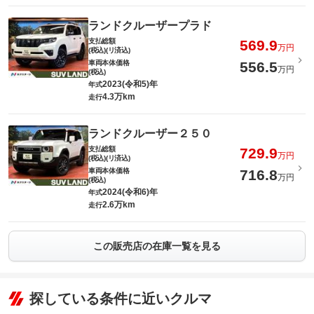
ランドクルーザープラド
支払総額
569.9
万円
(税込)(リ済込)
車両本体価格
556.5
万円
(税込)
2023(令和5)年
年式
4.3万km
走行
ランドクルーザー２５０
支払総額
729.9
万円
(税込)(リ済込)
車両本体価格
716.8
万円
(税込)
2024(令和6)年
年式
2.6万km
走行
この販売店の在庫一覧を見る
探している条件に近いクルマ