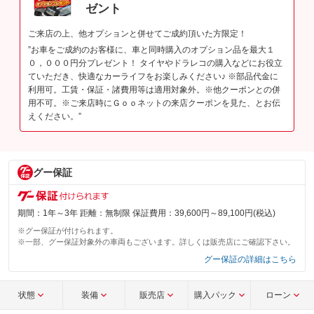
ゼント
ご来店の上、他オプションと併せてご成約頂いた方限定！
”お車をご成約のお客様に、車と同時購入のオプション品を最大１
０，０００円分プレゼント！ タイヤやドラレコの購入などにお役立
ていただき、快適なカーライフをお楽しみください♪ ※部品代金に
利用可。工賃・保証・諸費用等は適用対象外。※他クーポンとの併
用不可。※ご来店時にＧｏｏネットの来店クーポンを見た、とお伝
えください。”
グー保証
期間：1年～3年 距離：無制限 保証費用：39,600円～89,100円(税込)
※グー保証が付けられます。
※一部、グー保証対象外の車両もございます。詳しくは販売店にご確認下さい。
グー保証の詳細はこちら
状態
装備
販売店
購入パック
ローン