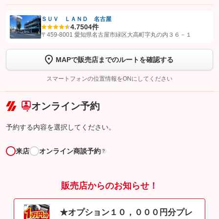
ＳＵＶ ＬＡＮＤ 名古屋
4.7
504件
【STEP1】
認証画面でグーネットを友だち追加してから「許可する」ボタンを押
〒459-8001 愛知県名古屋市緑区大高町字丸の内３６－１
します
MAPで販売店までのルートを確認する
【STEP2】
トーク画面で
ボタンをタップして問い合わせを
完了してください。
スマートフォンの位置情報をONにしてください
こちら
オンライン予約
予約する内容を選択してください。
来店
オンライン商談予約
?
販売店からのお知らせ！
★オプション１０，０００円分プレ