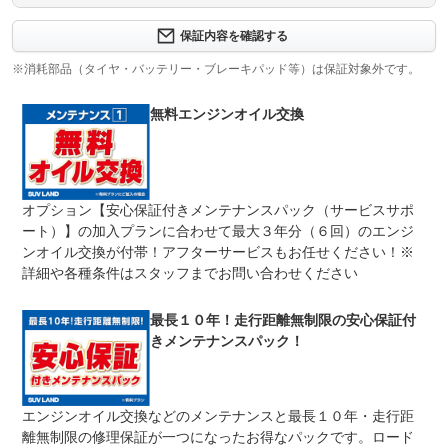
保証内容について問い合わせる
３ヶ月・３０００ｋｍ以内ならエンジン、トランスミッシ
保証内容を確認する
保証項目
ョン、ハイブリッド、ステアリング、ブレーキの各機構に
おける主要項目を無償修理（または交換）いたします。
※消耗部品（タイヤ・バッテリー・ブレーキパッド等）は保証対象外です。
修理回数
無制限
無料エンジンオイル交換
車両本体価格
期間中は何度でも修理可能！修理金額は車両本体価格の１
上限金額
００％までしっかり保証します。車両本体価格５０万円以
下の場合は５０万円まで保証します。
オプション【安心保証付きメンテナンスパック（サービスサポ
無し
ート）】の加入プランに合わせて最大３年分（６回）のエンジ
免責金
保証修理の対象となる場合は、お客様の費用負担は一切ご
ざいません。
ンオイル交換が付帯！アフターサービスもお任せください！※
詳細や各種条件はスタッフまでお問い合わせください
全国のネクステージで受付可能！ご遠方でネクステージに
保証修理
持ち込めないお客様も保証修理はお受け頂けます。詳細
受付先
は、スタッフまでお気軽にお尋ねください。
最長１０年！走行距離無制限の安心保証付
整備付 法定12ヶ月または法定24ヶ月点検整備付
きメンテナンスパック！
法定整備
※車検なし・車検整備付の場合は法定24ヶ月点検整備付
※商用車は6ヶ月または12ヶ月点検整備付
１．契約後～納車までに法定点検を実施致します。 ２．
法定整備
エンジンオイル交換などのメンテナンスと最長１０年・走行距
支払総額に整備代金を含んでおります。 ３．点検記録簿
について
が発行されます。
離無制限の修理保証が一つになったお得なパックです。ロード