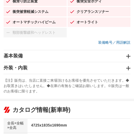
横滑り防止装置
衝突安全ボディ
：装備あり
：装備あり
衝突被害軽減システム
クリアランスソナー
：装備あり
：装備あり
オートマチックハイビーム
オートライト
：装備あり
：装備あり
頸部衝撃緩和ヘッドレスト
：装備なし
装備略号／用語解説
基本装備
エアバッグ：運転席/助手席/サイド
外装・内装
：装備あり
スライドドア
カーナビ：SDナビ
：装備なし
：装備あり
【注】販売は、当店に直接ご来場頂けるお客様を優先させていただきます。◆
お取置きはいたしません。◆在庫の有無をご確認お願いします。※販売は一般
サンルーフ
ABS
TV：フルセグ
：装備なし
：装備あり
：装備あり
のお客様に限ります。
エアコン
Wエアコン
オーディオ：CDまたはCDチェンジャー
：装備あり
：装備なし
：装備あり
リフトアップ
パワーステアリング
カタログ情報(新車時)
ビジュアル：-／DVD再生
：装備なし
：装備あり
：装備あり
ダウンヒルアシストコントロール
アルミホイール：18インチ
：装備なし
：装備あり
全長×全幅
4725x1835x1690mm
×全高
パワーウィンドウ
盗難防止システム
革シート
ハーフレザーシート
：装備あり
：装備あり
：装備なし
：装備なし