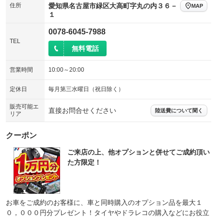
住所
愛知県名古屋市緑区大高町字丸の内３６－
MAP
１
0078-6045-7988
TEL
無料電話
営業時間
10:00～20:00
定休日
毎月第三水曜日（祝日除く）
販売可能エ
直接お問合せください
陸送費について聞く
リア
クーポン
ご来店の上、他オプションと併せてご成約頂い
た方限定！
お車をご成約のお客様に、車と同時購入のオプション品を最大１
０，０００円分プレゼント！タイヤやドラレコの購入などにお役立