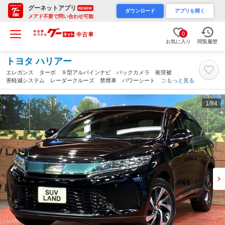
グーネットアプリ
RENEW
ダウンロード
アプリを開く
メアド不要で問い合わせ可能
0
お気に入り
閲覧履歴
トヨタ ハリアー
エレガンス ターボ ９型アルパインナビ バックカメラ 衝突被
害軽減システム レーダークルーズ 禁煙車 パワーシート コー
もっと見る
ナーセンサー スマートキー ＬＥＤヘッド ＥＴＣ 純正１８イ
ンチアルミ オートハイビーム（愛知県）
1
/84