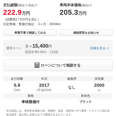
支払総額
車両本体価格
(税込/リ済込)
(税込)
222.9
205.3
万円
万円
（諸費用17.6万円を含む）
法定整備：
整備付
保証：
3ヶ月・3000km
希望予算で相談してみる
価格変更をお知らせ
15,400
月々
円
通常ローン
詳細を見る
実質年率6.99%・120回
ローンについて相談する
走行距離
年式
修復歴
排気量
5.9
2017
2000
なし
万km
(平成29)年
cc
車検
車体色
車検整備付
ブラック
支払総額には、車両本体価格の他、保険料、税金、登録等に伴う費用、リサイクル預託金
相当額等、購入時に必要な全ての費用が含まれています。