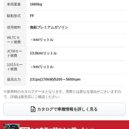
車両重量
1660kg
アイドリングストップ
ドライブレコーダー
キーレス
LEDヘッドランプ
：装備あり
：装備なし
：装備あり
：装備あり
USB入力端子
Bluetooth接続
駆動形式
FF
HID(キセノンライト)
ポータブルナビ
：装備あり
：装備あり
：装備なし
：装備なし
100V電源
クリーンディーゼル
バックカメラ
ETC
使用燃料
無鉛プレミアムガソリン
：装備なし
：装備なし
：装備あり
：装備あり
センターデフロック
エアロ
スマートキー
：装備なし
WLTCモ
：装備なし
：装備あり
－km/リットル
ード燃費
レンタカーアップ
展示・試乗車
ローダウン
ランフラットタイヤ
：装備なし
：装備なし
：装備なし
：装備なし
JC08モー
13.0km/リットル
ド燃費
電動格納ミラー
パワーシート
3列シート
：装備あり
：装備あり
：装備なし
10/15モー
装備略号／用語解説
－km/リットル
ベンチシート
フルフラットシート
ド燃費
：装備なし
：装備なし
チップアップシート
オットマン
：装備なし
：装備なし
最高出力
231ps(170kW)/5200～5600rpm
電動格納サードシート
シートヒーター
：装備なし
：装備なし
※新車時のカタログデータとなります。実際とは異なる場合がございますの
で、詳細は販売店にご確認ください。
ウォークスルー
後席モニター
：装備なし
：装備なし
電動リアゲート
フロントカメラ
カタログで車種情報を詳しく見る
：装備なし
：装備なし
シートエアコン
全周囲カメラ
：装備なし
：装備なし
サイドカメラ
ルーフレール