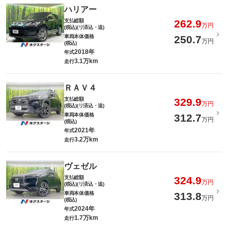
ハリアー
支払総額
262.9
万円
(税込)(リ済込・追)
車両本体価格
250.7
万円
(税込)
2018年
年式
3.1万km
走行
ＲＡＶ４
支払総額
329.9
万円
(税込)(リ済込・追)
車両本体価格
312.7
万円
(税込)
2021年
年式
3.2万km
走行
ヴェゼル
支払総額
324.9
万円
(税込)(リ済込・追)
車両本体価格
313.8
万円
(税込)
2024年
年式
1.7万km
走行