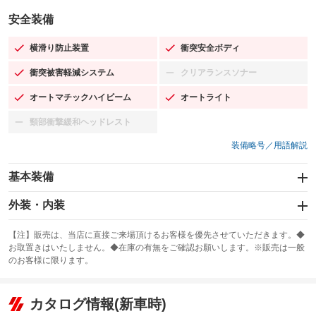
安全装備
横滑り防止装置
衝突安全ボディ
：装備あり
：装備あり
衝突被害軽減システム
クリアランスソナー
：装備あり
：装備なし
オートマチックハイビーム
オートライト
：装備あり
：装備あり
頸部衝撃緩和ヘッドレスト
：装備なし
装備略号／用語解説
基本装備
エアバッグ：運転席/助手席
外装・内装
：装備あり
スライドドア
カーナビ：メモリーナビ他
：装備なし
：装備あり
【注】販売は、当店に直接ご来場頂けるお客様を優先させていただきます。◆
お取置きはいたしません。◆在庫の有無をご確認お願いします。※販売は一般
サンルーフ
ABS
TV：ワンセグ
：装備なし
：装備あり
：装備あり
のお客様に限ります。
エアコン
Wエアコン
オーディオ：CDまたはCDチェンジャー／ミュージックプレイヤー接続
：装備あり
：装備なし
：装備あり
可／ミュージックサーバー
リフトアップ
パワーステアリング
カタログ情報(新車時)
：装備なし
：装備あり
ビジュアル：-／DVD再生
：装備あり