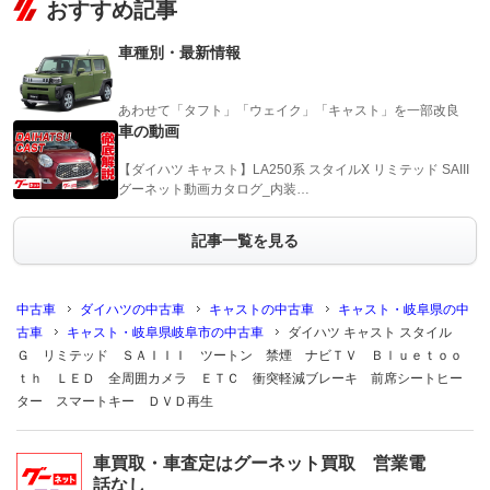
おすすめ記事
車種別・最新情報
あわせて「タフト」「ウェイク」「キャスト」を一部改良
車の動画
【ダイハツ キャスト】LA250系 スタイルX リミテッド SAIII
グーネット動画カタログ_内装…
記事一覧を見る
中古車
ダイハツの中古車
キャストの中古車
キャスト・岐阜県の中
古車
キャスト・岐阜県岐阜市の中古車
ダイハツ キャスト スタイル
Ｇ リミテッド ＳＡＩＩＩ ツートン 禁煙 ナビＴＶ Ｂｌｕｅｔｏｏ
ｔｈ ＬＥＤ 全周囲カメラ ＥＴＣ 衝突軽減ブレーキ 前席シートヒー
ター スマートキー ＤＶＤ再生
車買取・車査定はグーネット買取 営業電
話なし