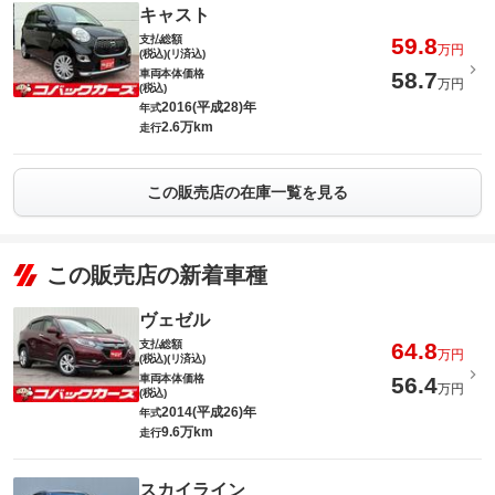
キャスト
支払総額
59.8
万円
(税込)(リ済込)
車両本体価格
58.7
万円
(税込)
2016(平成28)年
年式
2.6万km
走行
この販売店の在庫一覧を見る
この販売店の新着車種
ヴェゼル
支払総額
64.8
万円
(税込)(リ済込)
車両本体価格
56.4
万円
(税込)
2014(平成26)年
年式
9.6万km
走行
スカイライン