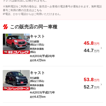
ドレスは販売店に公開されません。
※無料電話をご利用の場合は、販売店へお客様の電話番号が通知されます。無料電話
番号ご利用の際の注意点は
こちら
IP電話、ひかり電話からはご利用いただけません。
この販売店の同一車種
キャスト
支払総額
45.8
万円
(税込)(リ済込)
車両本体価格
44.7
万円
(税込)
2016(平成28)年
年式
8.4万km
走行
キャスト
支払総額
53.8
万円
(税込)(リ済込)
車両本体価格
52.7
万円
(税込)
2015(平成27)年
年式
6.8万km
走行