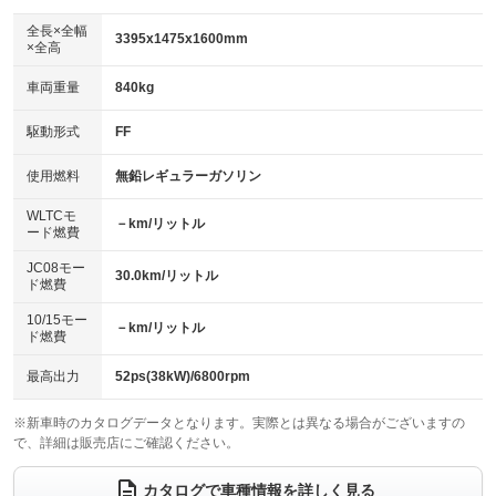
ダウンヒルアシストコントロール
：装備なし
アルミホイール：アルミホイール
全長×全幅
：装備あり
3395x1475x1600mm
×全高
パワーウィンドウ
盗難防止システム
：装備あり
：装備あり
革シート
ハーフレザーシート
：装備なし
：装備なし
車両重量
840kg
アイドリングストップ
ドライブレコーダー
：装備あり
：装備なし
キーレス
LEDヘッドランプ
：装備あり
：装備あり
USB入力端子
Bluetooth接続
駆動形式
FF
：装備あり
：装備あり
HID(キセノンライト)
ポータブルナビ
：装備なし
：装備なし
100V電源
クリーンディーゼル
使用燃料
無鉛レギュラーガソリン
：装備なし
：装備なし
バックカメラ
ETC
：装備あり
：装備あり
センターデフロック
：装備なし
WLTCモ
エアロ
スマートキー
－km/リットル
：装備なし
：装備あり
ード燃費
レンタカーアップ
展示・試乗車
：装備なし
：装備なし
ローダウン
ランフラットタイヤ
：装備なし
：装備なし
JC08モー
30.0km/リットル
ド燃費
電動格納ミラー
：装備あり
パワーシート
3列シート
：装備なし
：装備なし
10/15モー
装備略号／用語解説
－km/リットル
ド燃費
ベンチシート
フルフラットシート
：装備あり
：装備なし
チップアップシート
オットマン
最高出力
52ps(38kW)/6800rpm
：装備なし
：装備なし
電動格納サードシート
シートヒーター
：装備なし
：装備あり
※新車時のカタログデータとなります。実際とは異なる場合がございますの
で、詳細は販売店にご確認ください。
ウォークスルー
後席モニター
：装備なし
：装備なし
カタログで車種情報を詳しく見る
電動リアゲート
フロントカメラ