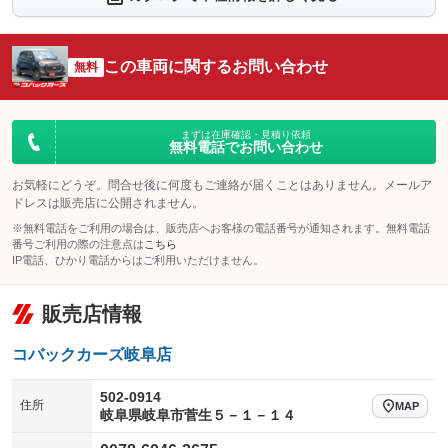
：装備なし
：装備あり
シートエアコン
全周囲カメラ
：装備なし
：装備あり
この車両に関するお問い合わせ
サイドカメラ
無料
ルーフレール
：装備あり
：装備なし
エアサスペンション
ヘッドライトウォッシャー
：装備なし
：装備なし
装備略号／用語解説
まずは在庫確認・見積り依頼
無料電話でお問い合わせ
お気軽にどうぞ。問合せ後に何度もご連絡が届くことはありません。メールア
ドレスは販売店に公開されません。
※無料電話をご利用の場合は、販売店へお客様の電話番号が通知されます。無料電話
番号ご利用の際の注意点は
こちら
IP電話、ひかり電話からはご利用いただけません。
販売店情報
コバックカーズ岐阜店
502-0914
住所
MAP
岐阜県岐阜市菅生５－１－１４