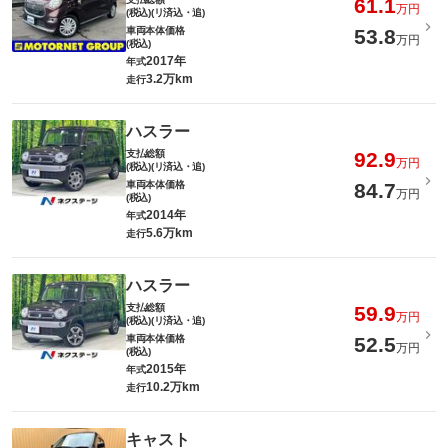
61.1
万円
(税込)(リ済込・追)
車両本体価格
53.8
万円
(税込)
2017年
年式
3.2万km
走行
ハスラー
支払総額
92.9
万円
(税込)(リ済込・追)
車両本体価格
84.7
万円
(税込)
2014年
年式
5.6万km
走行
ハスラー
支払総額
59.9
万円
(税込)(リ済込・追)
車両本体価格
52.5
万円
(税込)
2015年
年式
10.2万km
走行
キャスト