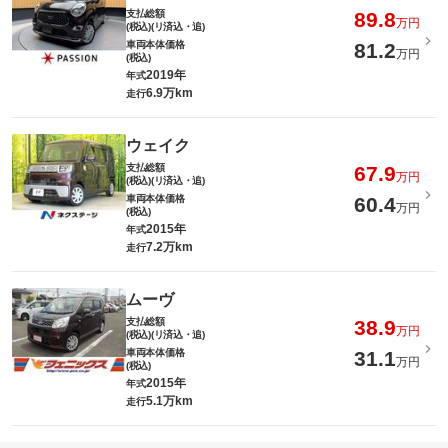
支払総額
89.8
万円
(税込)(リ済込・追)
車両本体価格
81.2
万円
(税込)
2019年
年式
6.9万km
走行
ウェイク
支払総額
67.9
万円
(税込)(リ済込・追)
車両本体価格
60.4
万円
(税込)
2015年
年式
7.2万km
走行
ムーヴ
支払総額
38.9
万円
(税込)(リ済込・追)
車両本体価格
31.1
万円
(税込)
2015年
年式
5.1万km
走行