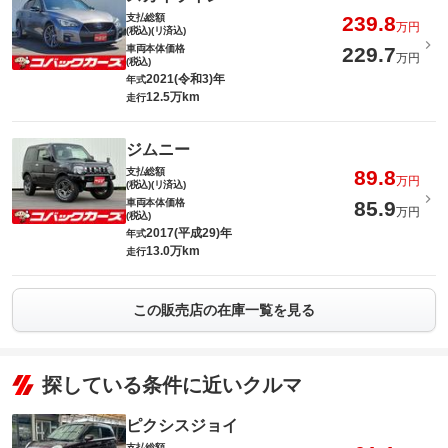
支払総額
239.8
万円
(税込)(リ済込)
車両本体価格
229.7
万円
(税込)
2021(令和3)年
年式
12.5万km
走行
ジムニー
支払総額
89.8
万円
(税込)(リ済込)
車両本体価格
85.9
万円
(税込)
2017(平成29)年
年式
13.0万km
走行
この販売店の在庫一覧を見る
探している条件に近いクルマ
ピクシスジョイ
支払総額