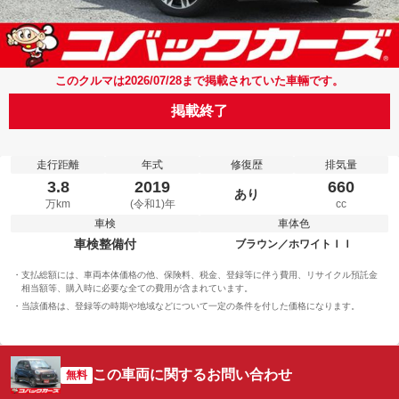
このクルマは2026/07/28まで掲載されていた車輛です。
掲載終了
走行距離
年式
修復歴
排気量
3.8
2019
660
あり
万km
(令和1)年
cc
車検
車体色
車検整備付
ブラウン／ホワイトＩＩ
支払総額には、車両本体価格の他、保険料、税金、登録等に伴う費用、リサイクル預託金
相当額等、購入時に必要な全ての費用が含まれています。
当該価格は、登録等の時期や地域などについて一定の条件を付した価格になります。
この車両に関するお問い合わせ
無料