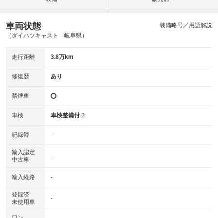
車両状態
装備略号／用語解説
（ダイハツキャスト 岐阜県）
走行距離
3.8万km
修復歴
あり
禁煙車
車検
車検整備付
?
記録簿
-
輸入認定
-
中古車
輸入経路
-
登録済
-
未使用車
ワン