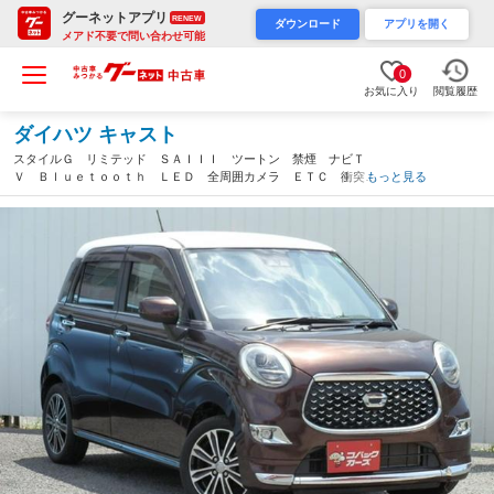
グーネットアプリ
RENEW
ダウンロード
アプリを開く
メアド不要で問い合わせ可能
0
お気に入り
閲覧履歴
ダイハツ キャスト
スタイルＧ リミテッド ＳＡＩＩＩ ツートン 禁煙 ナビＴ
Ｖ Ｂｌｕｅｔｏｏｔｈ ＬＥＤ 全周囲カメラ ＥＴＣ 衝突軽
もっと見る
減ブレーキ 前席シートヒーター スマートキー ＤＶＤ再生（岐
阜県）