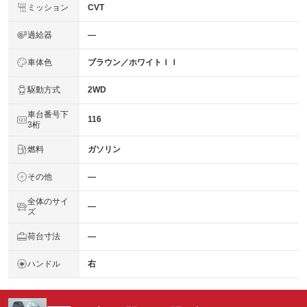
ミッション
CVT
過給器
―
車体色
ブラウン／ホワイトＩＩ
駆動方式
2WD
車台番号下
116
3桁
燃料
ガソリン
その他
―
全体のサイ
―
ズ
荷台寸法
―
ハンドル
右