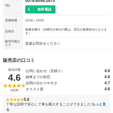
0078-6046-2675
TEL
無料電話
営業時間
10:00～19:00
毎週水曜日（水曜日が祝日の際は、翌日が振替休日となりま
定休日
す）
販売可能エ
直接お問合せください
リア
販売店の口コミ
総合評価
4.6
お問い合わせ（見積り）
（5点満点中）
4.6
4.6
納車までの対応
4.7
説明の分かりやすさ
4.6
オススメ度
192件
5.0
丁寧な説明で安心して車を購入することができました!
もっと見
る