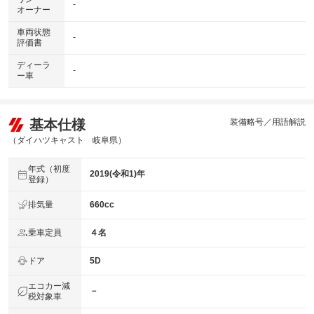
-
オーナー
車両状態
-
評価書
ディーラ
-
ー車
基本仕様
装備略号／用語解説
（ダイハツキャスト 岐阜県）
年式（初度
2019(令和1)年
登録）
排気量
660cc
乗車定員
４名
ドア
5D
エコカー減
－
税対象車