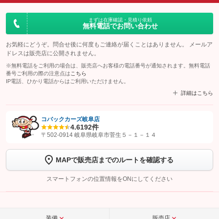
まずは在庫確認・見積り依頼
無料電話でお問い合わせ
お気軽にどうぞ。問合せ後に何度もご連絡が届くことはありません。 メールア
ドレスは販売店に公開されません。
※無料電話をご利用の場合は、販売店へお客様の電話番号が通知されます。無料電話
番号ご利用の際の注意点は
こちら
IP電話、ひかり電話からはご利用いただけません。
詳細はこちら
コバックカーズ岐阜店
4.6
192件
【STEP1】
認証画面でグーネットを友だち追加してから「許可する」ボタンを押
〒502-0914 岐阜県岐阜市菅生５－１－１４
します
MAPで販売店までのルートを確認する
【STEP2】
トーク画面で
ボタンをタップして問い合わせを
完了してください。
スマートフォンの位置情報をONにしてください
こちら
装備
販売店