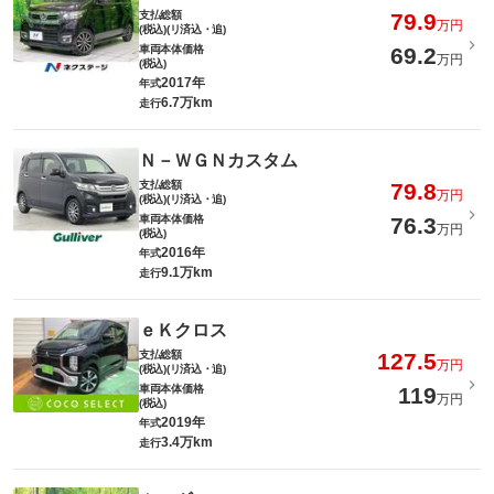
支払総額
79.9
万円
(税込)(リ済込・追)
車両本体価格
69.2
万円
(税込)
2017年
年式
6.7万km
走行
Ｎ－ＷＧＮカスタム
支払総額
79.8
万円
(税込)(リ済込・追)
車両本体価格
76.3
万円
(税込)
2016年
年式
9.1万km
走行
ｅＫクロス
支払総額
127.5
万円
(税込)(リ済込・追)
車両本体価格
119
万円
(税込)
2019年
年式
3.4万km
走行