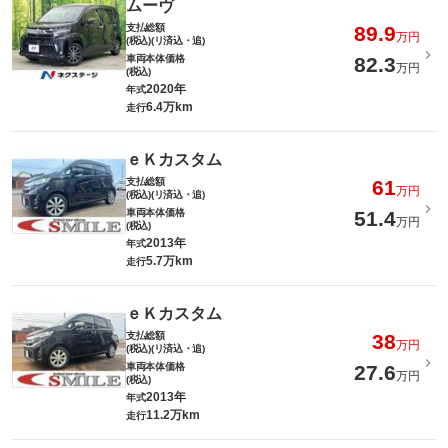
ムーヴ
支払総額
89.9
万円
(税込)(リ済込・追)
車両本体価格
82.3
万円
(税込)
2020年
年式
6.4万km
走行
ｅＫカスタム
支払総額
61
万円
(税込)(リ済込・追)
車両本体価格
51.4
万円
(税込)
2013年
年式
5.7万km
走行
ｅＫカスタム
支払総額
38
万円
(税込)(リ済込・追)
車両本体価格
27.6
万円
(税込)
2013年
年式
11.2万km
走行