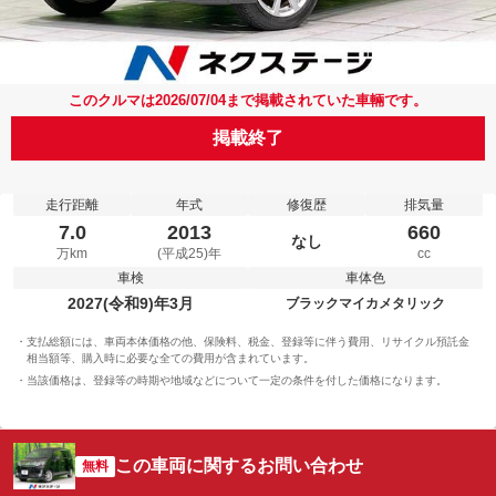
このクルマは2026/07/04まで掲載されていた車輛です。
掲載終了
走行距離
年式
修復歴
排気量
7.0
2013
660
なし
万km
(平成25)年
cc
車検
車体色
2027(令和9)年3月
ブラックマイカメタリック
支払総額には、車両本体価格の他、保険料、税金、登録等に伴う費用、リサイクル預託金
相当額等、購入時に必要な全ての費用が含まれています。
当該価格は、登録等の時期や地域などについて一定の条件を付した価格になります。
この車両に関するお問い合わせ
無料