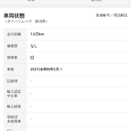
車両状態
装備略号／用語解説
（ダイハツムーヴ 新潟県）
走行距離
7.0万km
修復歴
なし
禁煙車
車検
2027(令和9)年3月
?
記録簿
-
輸入認定
-
中古車
輸入経路
-
登録済
-
未使用車
ワン