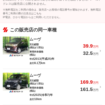
ドレスは販売店に公開されません。
※無料電話をご利用の場合は、販売店へお客様の電話番号が通知されます。無料電話
番号ご利用の際の注意点は
こちら
IP電話、ひかり電話からはご利用いただけません。
この販売店の同一車種
ムーヴ
支払総額
39.9
万円
(税込)(リ済込)
車両本体価格
32.5
万円
(税込)
2013(平成25)年
年式
8.1万km
走行
ムーヴ
支払総額
169.9
万円
(税込)(リ済込)
車両本体価格
161.5
万円
(税込)
2025(令和7)年
年式
10km
走行