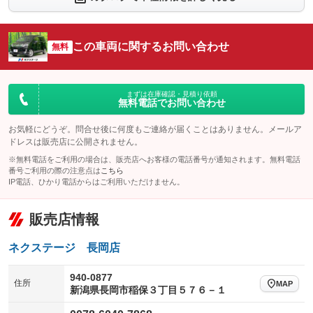
：装備なし
：装備なし
シートエアコン
全周囲カメラ
：装備なし
：装備なし
この車両に関するお問い合わせ
サイドカメラ
無料
ルーフレール
：装備なし
：装備なし
エアサスペンション
ヘッドライトウォッシャー
：装備なし
：装備なし
装備略号／用語解説
まずは在庫確認・見積り依頼
無料電話でお問い合わせ
お気軽にどうぞ。問合せ後に何度もご連絡が届くことはありません。メールア
ドレスは販売店に公開されません。
※無料電話をご利用の場合は、販売店へお客様の電話番号が通知されます。無料電話
番号ご利用の際の注意点は
こちら
IP電話、ひかり電話からはご利用いただけません。
販売店情報
ネクステージ 長岡店
940-0877
住所
MAP
新潟県長岡市稲保３丁目５７６－１