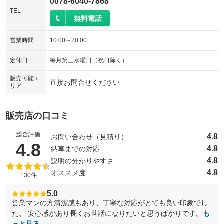
0078-6040-7868
TEL
無料電話
営業時間
10:00～20:00
定休日
毎月第三水曜日（祝日除く）
販売可能エ
直接お問合せください
リア
販売店の口コミ
総合評価
4.8
お問い合わせ（見積り）
（5点満点中）
4.8
4.8
納車までの対応
4.8
説明の分かりやすさ
4.8
オススメ度
130件
5.0
営業マンの方清潔感もあり、丁寧な対応がとても良い印象でし
た。 安心感があり長くお世話になりたいと思うばかりです。
も