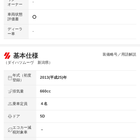
-
オーナー
車両状態
評価書
ディーラ
-
ー車
基本仕様
装備略号／用語解説
（ダイハツムーヴ 新潟県）
年式（初度
2013(平成25)年
登録）
排気量
660cc
乗車定員
４名
ドア
5D
エコカー減
－
税対象車