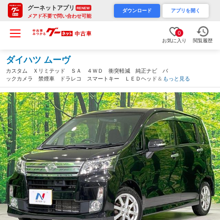
グーネットアプリ
RENEW
ダウンロード
アプリを開く
メアド不要で問い合わせ可能
0
お気に入り
閲覧履歴
ダイハツ ムーヴ
カスタム Ｘリミテッド ＳＡ ４ＷＤ 衝突軽減 純正ナビ バ
ックカメラ 禁煙車 ドラレコ スマートキー ＬＥＤヘッド＆フ
もっと見る
ロントフォグ ＥＴＣ オートライト オートエアコン ＣＤ再
生 アイドリングストップ ＵＳＢ入力端子（新潟県）