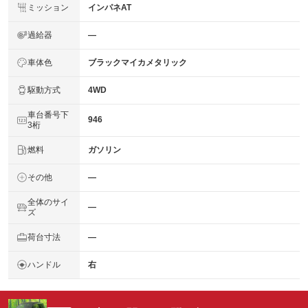
ミッション
インパネAT
過給器
―
車体色
ブラックマイカメタリック
駆動方式
4WD
車台番号下
946
3桁
燃料
ガソリン
その他
―
全体のサイ
―
ズ
荷台寸法
―
ハンドル
右