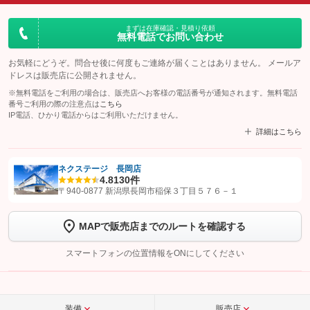
まずは在庫確認・見積り依頼
無料電話でお問い合わせ
お気軽にどうぞ。問合せ後に何度もご連絡が届くことはありません。 メールア
ドレスは販売店に公開されません。
※無料電話をご利用の場合は、販売店へお客様の電話番号が通知されます。無料電話
番号ご利用の際の注意点は
こちら
IP電話、ひかり電話からはご利用いただけません。
詳細はこちら
ネクステージ 長岡店
4.8
130件
【STEP1】
認証画面でグーネットを友だち追加してから「許可する」ボタンを押
〒940-0877 新潟県長岡市稲保３丁目５７６－１
します
MAPで販売店までのルートを確認する
【STEP2】
トーク画面で
ボタンをタップして問い合わせを
完了してください。
スマートフォンの位置情報をONにしてください
こちら
装備
販売店