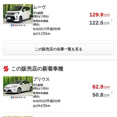
ムーヴ
支払総額
129.9
万円
(税込)(リ済込)
車両本体価格
122.5
万円
(税込)
2017(平成29)年
年式
3.3万km
走行
この販売店の在庫一覧を見る
この販売店の新着車種
プリウス
支払総額
62.9
万円
(税込)(リ済込)
車両本体価格
50.8
万円
(税込)
2012(平成24)年
年式
9.6万km
走行