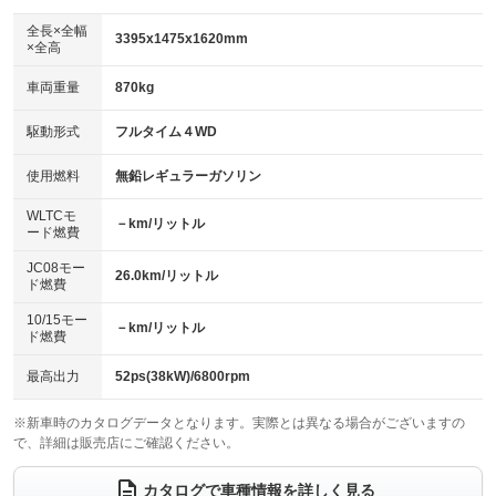
ダウンヒルアシストコントロール
：装備なし
アルミホイール：14インチ
全長×全幅
：装備あり
3395x1475x1620mm
×全高
パワーウィンドウ
盗難防止システム
：装備あり
：装備あり
革シート
ハーフレザーシート
：装備なし
：装備なし
車両重量
870kg
アイドリングストップ
ドライブレコーダー
：装備あり
：装備あり
キーレス
LEDヘッドランプ
：装備あり
：装備あり
USB入力端子
Bluetooth接続
駆動形式
フルタイム４WD
：装備あり
：装備なし
HID(キセノンライト)
ポータブルナビ
：装備なし
：装備なし
100V電源
クリーンディーゼル
使用燃料
無鉛レギュラーガソリン
：装備なし
：装備なし
バックカメラ
ETC
：装備あり
：装備あり
センターデフロック
：装備なし
WLTCモ
エアロ
スマートキー
－km/リットル
：装備なし
：装備あり
ード燃費
レンタカーアップ
展示・試乗車
：装備なし
：装備なし
ローダウン
ランフラットタイヤ
：装備なし
：装備なし
JC08モー
26.0km/リットル
ド燃費
電動格納ミラー
：装備あり
パワーシート
3列シート
：装備なし
：装備なし
10/15モー
装備略号／用語解説
－km/リットル
ド燃費
ベンチシート
フルフラットシート
：装備あり
：装備なし
チップアップシート
オットマン
最高出力
52ps(38kW)/6800rpm
：装備なし
：装備なし
電動格納サードシート
シートヒーター
：装備なし
：装備なし
※新車時のカタログデータとなります。実際とは異なる場合がございますの
で、詳細は販売店にご確認ください。
ウォークスルー
後席モニター
：装備なし
：装備なし
カタログで車種情報を詳しく見る
電動リアゲート
フロントカメラ