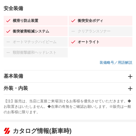
安全装備
横滑り防止装置
衝突安全ボディ
：装備あり
：装備あり
衝突被害軽減システム
クリアランスソナー
：装備あり
：装備なし
オートマチックハイビーム
オートライト
：装備なし
：装備あり
頸部衝撃緩和ヘッドレスト
：装備なし
装備略号／用語解説
基本装備
エアバッグ：運転席/助手席
外装・内装
：装備あり
スライドドア
カーナビ：SDナビ
：装備なし
：装備あり
【注】販売は、当店に直接ご来場頂けるお客様を優先させていただきます。◆
お取置きはいたしません。◆在庫の有無をご確認お願いします。※販売は一般
サンルーフ
ABS
TV
：装備なし
：装備あり
：装備なし
のお客様に限ります。
エアコン
Wエアコン
オーディオ：CDまたはCDチェンジャー／ミュージックプレイヤー接続
：装備あり
：装備なし
：装備あり
可／ミュージックサーバー
リフトアップ
パワーステアリング
カタログ情報(新車時)
：装備なし
：装備あり
ビジュアル
：装備なし