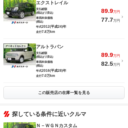
エクストレイル
支払総額
89.9
万円
(税込)(リ済込)
車両本体価格
77.7
万円
(税込)
2012(平成24)年
年式
7.8万km
走行
アルトラパン
グーネットセレクト
支払総額
89.9
万円
(税込)(リ済込)
車両本体価格
82.5
万円
(税込)
2016(平成28)年
年式
7.0万km
走行
この販売店の在庫一覧を見る
探している条件に近いクルマ
Ｎ－ＷＧＮカスタム