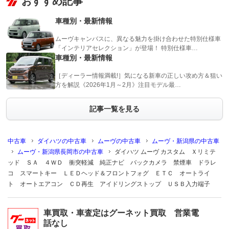
おすすめ記事
車種別・最新情報
ムーヴキャンバスに、異なる魅力を掛け合わせた特別仕様車
「インテリアセレクション」が登場！ 特別仕様車…
車種別・最新情報
［ディーラー情報満載!］気になる新車の正しい攻め方＆狙い
方を解説《2026年1月～2月》注目モデル最…
記事一覧を見る
中古車
ダイハツの中古車
ムーヴの中古車
ムーヴ・新潟県の中古車
ムーヴ・新潟県長岡市の中古車
ダイハツ ムーヴ カスタム Ｘリミテ
ッド ＳＡ ４ＷＤ 衝突軽減 純正ナビ バックカメラ 禁煙車 ドラレ
コ スマートキー ＬＥＤヘッド＆フロントフォグ ＥＴＣ オートライ
ト オートエアコン ＣＤ再生 アイドリングストップ ＵＳＢ入力端子
車買取・車査定はグーネット買取 営業電
話なし