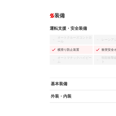
装備
運転支援・安全装備
オートクルーズコントロ
レーンア
－
－
ール
横滑り防止装置
衝突安全
オートマチックハイビー
頸部衝撃
－
－
ム
ト
基本装備
外装・内装
エアバッグ：運転席/助手席
ABS
エアコン
カーナビ：SDナビ
ダウンヒルアシストコントロール