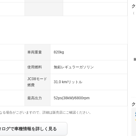
ク
（
車両重量
820kg
使用燃料
無鉛レギュラーガソリン
JC08モード
31.0 km/リットル
燃費
最高出力
52ps(38kW)/6800rpm
ク
なる場合がございますので、詳細は販売店にご確認ください。
タログで車種情報を詳しく見る