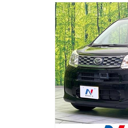
マガジン
車カタログ
自動車ローン
保険
レビュー
価格相場
教習所
用語集