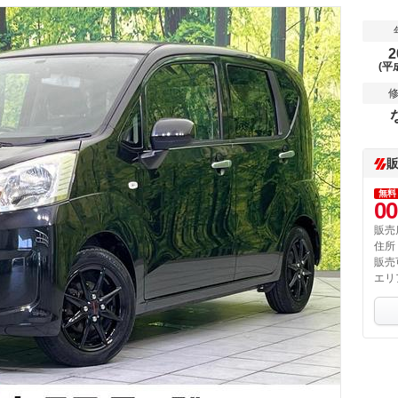
2
(平
無料
00
販売
住所
販売
エリ