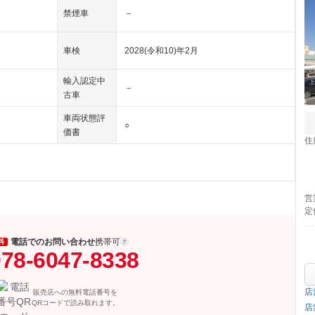
禁煙車
－
車検
2028(令和10)年2月
輸入認定中
－
古車
車両状態評
○
価書
住
営
定
電話でのお問い合わせ
携帯可
料
78-6047-8338
店
販売店への無料電話番号を
QRコードで読み取れます。
店