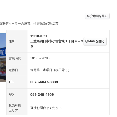
ビジュアル：-／DVD再
アルミホイール：14イ
生
ンチ
ングストップ
ドライブレコーダー
USB入力端子
－
ハーフレザーシート
キーレス
－
紹介動画を見る
クリーンディーゼル
センターデフロック
－
－
新車ディーラーの運営、損害保険代理店業
セノンライト)
ポータブルナビ
バックカメラ
－
乗車
電動格納ミラー
スマートキー
ローダウン
－
－
〒510-0951
装備略号／用語解説
MAPを開く
住所
三重県四日市市小古曽東１丁目４－３
ート
3列シート
ベンチシート
－
０
ップシート
オットマン
電動格納サードシート
－
－
営業時間
10:00～20:00
スルー
後席モニター
電動リアゲート
－
－
定休日
毎月第三水曜日（祝日除く）
アコン
全周囲カメラ
サイドカメラ
－
－
ペンション
0078-6047-8338
TEL
059-349-4909
装備略号／用語解説
FAX
販売可能
直接お問合せください
エリア