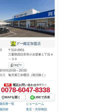
グー鑑定加盟店
所
〒510-0951
三重県四日市市小古曽東１丁目４
－３０
コピー
業時間
10:00～20:00
休日
毎月第三水曜日（祝日除く）
電話お問い合わせ
無料
携帯可
0078-6047-8338
MAPを開く
LINEで共有
舗在庫一覧
ショールーム
舗詳細
査定・売却相談