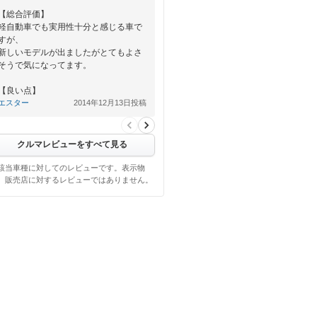
【総合評価】
軽自動車でも実用性十分と感じる車で
すが、
新しいモデルが出ましたがとてもよさ
そうで気になってます。
【良い点】
小さくてトランクの狭さはあるものの
エスター
2014年12月13日投稿
運転席は広く運転がしやすいで…
クルマレビューをすべて見る
該当車種に対してのレビューです。表示物
、販売店に対するレビューではありません。