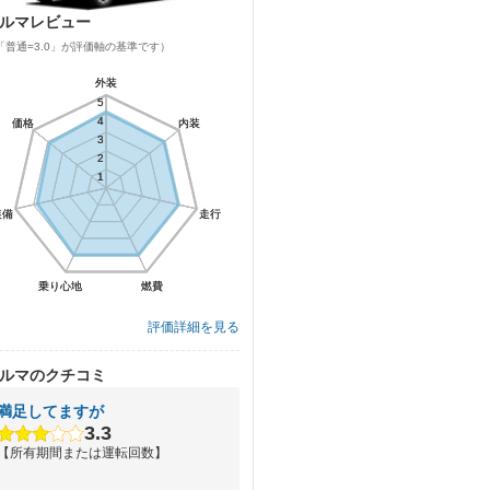
ルマレビュー
「普通=3.0」が評価軸の基準です）
外装
外装
5
5
4
4
価格
価格
内装
内装
3
3
2
2
1
1
装備
装備
走行
走行
乗り心地
乗り心地
燃費
燃費
評価詳細を見る
ルマのクチコミ
満足してますが
3.3
【所有期間または運転回数】