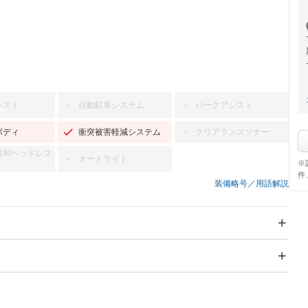
シスト
自動駐車システム
パークアシスト
－
－
ボディ
衝突被害軽減システム
クリアランスソナー
－
緩和ヘッドレス
オートライト
－
※
件
装備略号／用語解説
スライドドア
サンルーフ
－
－
Wエアコン
リフトアップ
－
－
TV：ワンセグ
パワーステアリング
パワーウィンドウ