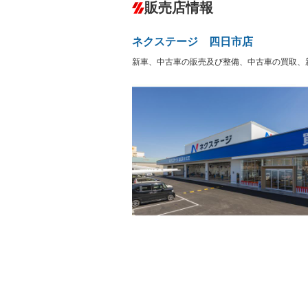
－
販売店情報
オーディオ：CDまたはCDチェンジャー
盗難防止システム
アイドリ
ヘッドライトウォッシャ
革シート
－
－
ネクステージ 四日市店
ー
Bluetooth接続
100V電源
－
新車、中古車の販売及び整備、中古車の買取、
LEDヘッドランプ
HID(キ
－
－
レンタカーアップ
展示・試
－
－
ETC
エアロ
－
－
ランフラットタイヤ
パワーシ
－
－
フルフラットシート
チップア
－
－
シートヒーター
ウォーク
－
－
フロントカメラ
シートエ
－
－
ルーフレール
エアサス
－
－