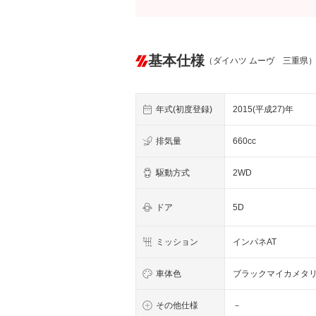
基本仕様
（ダイハツ ムーヴ 三重県
年式(初度登録)
2015(平成27)年
排気量
660cc
駆動方式
2WD
ドア
5D
ミッション
インパネAT
車体色
ブラックマイカメタ
その他仕様
－