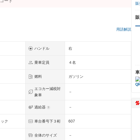
販
販
）
用語解説
ハンドル
右
乗車定員
４名
車
燃料
ガソリン
エコカー減税対
－
象車
過給器
－
リック
車台番号下３桁
607
全体のサイズ
－