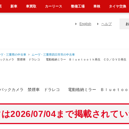
店
新車
車買取
カーリース
整備工場
車検
タイヤ交換
English
ヘルプ
お
ーヴ・三重県の中古車
ムーヴ・三重県四日市市の中古車
 バックカメラ 禁煙車 ドラレコ 電動格納ミラー Ｂｌｕｅｔｏｏｔｈ再生 ＣＤ／ＤＶＤ再生
 バックカメラ 禁煙車 ドラレコ 電動格納ミラー Ｂｌｕｅｔｏｏ
は2026/07/04まで掲載されて