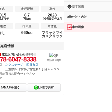
基本装備
年式
走行距離
車検
015
8.7
2028
外装・内装
成27)年
万km
(令和10)年2月
修復歴
排気量
車体色
車の画像
なし
660cc
ブラックマイ
カメタリック
販売店情報
電話お問い合わせ
携帯可
78-6047-8338
電話番号QR
店
ネクステージ 四日市店
三重県四日市市小古曽東１丁目４－３０
可能
直接お問合せください
ア
MAPを開く
LINEで共有