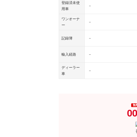
登録済未使
－
用車
ワンオーナ
－
ー
記録簿
－
輸入経路
－
ディーラー
－
車
無
00