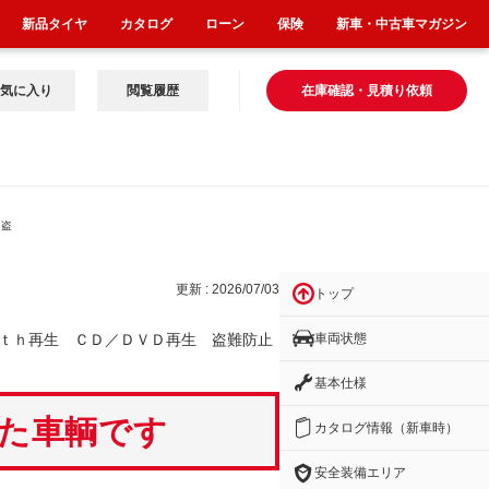
新品タイヤ
カタログ
ローン
保険
新車・中古車マガジン
気に入り
閲覧履歴
在庫確認・見積り依頼
 盗
更新 : 2026/07/03
トップ
車両状態
ｔｈ再生 ＣＤ／ＤＶＤ再生 盗難防止
基本仕様
いた車輌です
カタログ情報（新車時）
安全装備エリア