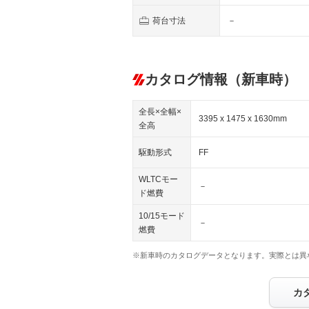
荷台寸法
－
カタログ情報（新車時）
全長×全幅×
3395 x 1475 x 1630mm
全高
駆動形式
FF
WLTCモー
－
ド燃費
10/15モード
－
燃費
※新車時のカタログデータとなります。実際とは異
カ