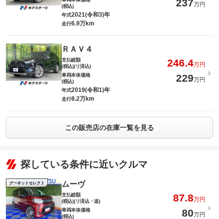
237
万円
(税込)
2021(令和3)年
年式
6.9万km
走行
ＲＡＶ４
支払総額
246.4
万円
(税込)(リ済込)
車両本体価格
229
万円
(税込)
2019(令和1)年
年式
8.2万km
走行
この販売店の在庫一覧を見る
探している条件に近いクルマ
ムーヴ
グーネットセレクト
支払総額
87.8
万円
(税込)(リ済込・追)
車両本体価格
80
万円
(税込)