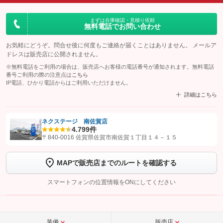
まずは在庫確認・見積り依頼
無料電話でお問い合わせ
お気軽にどうぞ。問合せ後に何度もご連絡が届くことはありません。 メールア
ドレスは販売店に公開されません。
※無料電話をご利用の場合は、販売店へお客様の電話番号が通知されます。無料電話
番号ご利用の際の注意点は
こちら
IP電話、ひかり電話からはご利用いただけません。
詳細はこちら
ネクステージ 南佐賀店
4.7
99件
【STEP1】
認証画面でグーネットを友だち追加してから「許可する」ボタンを押
〒840-0016 佐賀県佐賀市南佐賀１丁目１４－１５
します
MAPで販売店までのルートを確認する
【STEP2】
トーク画面で
ボタンをタップして問い合わせを
完了してください。
スマートフォンの位置情報をONにしてください
こちら
装備
販売店