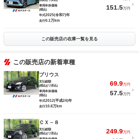
車両本体価格
151.5
万円
(税込)
2025(令和7)年
年式
0.1万km
走行
この販売店の在庫一覧を見る
この販売店の新着車種
プリウス
支払総額
69.9
万円
(税込)(リ済込)
車両本体価格
57.5
万円
(税込)
2012(平成24)年
年式
10.8万km
走行
ＣＸ－８
支払総額
249.9
万円
(税込)(リ済込)
車両本体価格