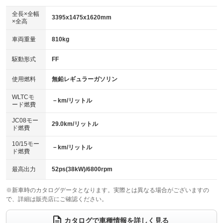
ダウンヒルアシストコントロール
アルミホイール
：装備なし
：装備なし
全長×全幅
3395x1475x1620mm
×全高
パワーウィンドウ
盗難防止システム
革シート
ハーフレザーシート
：装備あり
：装備あり
：装備なし
：装備なし
車両重量
810kg
アイドリングストップ
ドライブレコーダー
キーレス
LEDヘッドランプ
：装備あり
：装備なし
：装備あり
：装備なし
USB入力端子
Bluetooth接続
駆動形式
FF
HID(キセノンライト)
ポータブルナビ
：装備なし
：装備あり
：装備なし
：装備なし
100V電源
クリーンディーゼル
バックカメラ
ETC
使用燃料
無鉛レギュラーガソリン
：装備なし
：装備なし
：装備あり
：装備なし
センターデフロック
エアロ
スマートキー
：装備なし
WLTCモ
：装備なし
：装備なし
－km/リットル
ード燃費
レンタカーアップ
展示・試乗車
ローダウン
ランフラットタイヤ
：装備なし
：装備なし
：装備なし
：装備なし
JC08モー
29.0km/リットル
ド燃費
電動格納ミラー
パワーシート
3列シート
：装備あり
：装備なし
：装備なし
10/15モー
装備略号／用語解説
－km/リットル
ベンチシート
フルフラットシート
ド燃費
：装備なし
：装備なし
チップアップシート
オットマン
：装備なし
：装備なし
最高出力
52ps(38kW)/6800rpm
電動格納サードシート
シートヒーター
：装備なし
：装備なし
※新車時のカタログデータとなります。実際とは異なる場合がございますの
で、詳細は販売店にご確認ください。
ウォークスルー
後席モニター
：装備なし
：装備なし
電動リアゲート
フロントカメラ
カタログで車種情報を詳しく見る
：装備なし
：装備なし