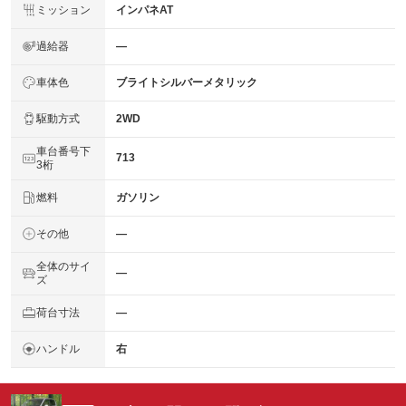
ミッション
インパネAT
過給器
―
車体色
ブライトシルバーメタリック
駆動方式
2WD
車台番号下
713
3桁
燃料
ガソリン
その他
―
全体のサイ
―
ズ
荷台寸法
―
ハンドル
右