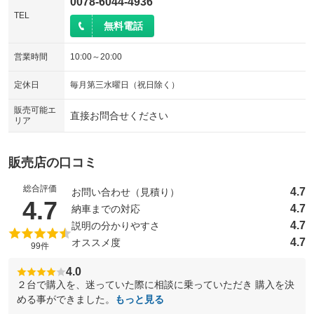
0078-6044-4936
TEL
無料電話
営業時間
10:00～20:00
定休日
毎月第三水曜日（祝日除く）
販売可能エ
直接お問合せください
リア
販売店の口コミ
総合評価
4.7
お問い合わせ（見積り）
（5点満点中）
4.7
4.7
納車までの対応
4.7
説明の分かりやすさ
4.7
オススメ度
99件
4.0
２台で購入を、迷っていた際に相談に乗っていただき 購入を決
める事ができました。
もっと見る