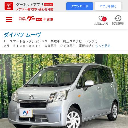
グーネットアプリ
RENEW
ダウンロード
アプリを開く
メアド不要で問い合わせ可能
0
お気に入り
閲覧履歴
ダイハツ ムーヴ
Ｌ スマートセレクションＳＮ 禁煙車 純正ＳＤナビ バックカ
メラ Ｂｌｕｅｔｏｏｔｈ ＣＤ再生 ＤＶＤ再生 電動格納ミラ
もっと見る
ー アイドリングストップ ドアバイザー 衝突安全ボディ 地デ
ジ ＵＳＢ接続（佐賀県）