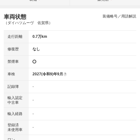
車両状態
装備略号／用語解説
（ダイハツムーヴ 佐賀県）
走行距離
0.7万km
修復歴
なし
禁煙車
車検
2027(令和9)年9月
?
記録簿
-
輸入認定
-
中古車
輸入経路
-
登録済
-
未使用車
ワン