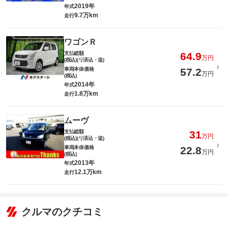
2019年
年式
9.7万km
走行
ワゴンＲ
支払総額
64.9
万円
(税込)(リ済込・追)
車両本体価格
57.2
万円
(税込)
2014年
年式
1.8万km
走行
ムーヴ
支払総額
31
万円
(税込)(リ済込・追)
車両本体価格
22.8
万円
(税込)
2013年
年式
12.1万km
走行
クルマのクチコミ