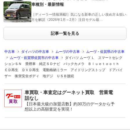
車種別・最新情報
［ディーラー情報満載!］気になる新車の正しい攻め方＆狙い
方を解説《2026年1月～2月》注目モデル最…
記事一覧を見る
中古車
ダイハツの中古車
ムーヴの中古車
ムーヴ・佐賀県の中古車
ムーヴ・佐賀県佐賀市の中古車
ダイハツ ムーヴ Ｌ スマートセレク
ションＳＮ 禁煙車 純正ＳＤナビ バックカメラ Ｂｌｕｅｔｏｏｔｈ
ＣＤ再生 ＤＶＤ再生 電動格納ミラー アイドリングストップ ドアバイ
ザー 衝突安全ボディ 地デジ ＵＳＢ接続
車買取・車査定はグーネット買取 営業電
話なし
【日本最大級の加盟店数】約30万のデータから予
想以上の高額査定を実現！