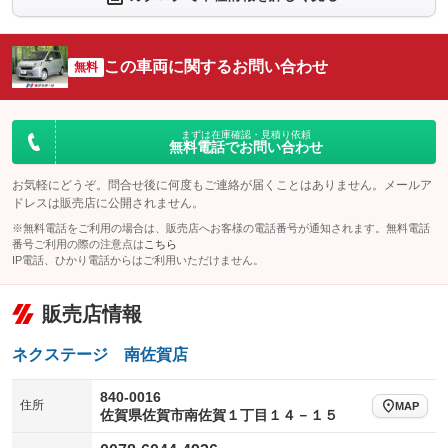
シートエアコン
全周囲カメラ
：装備なし
：装備なし
サイドカメラ
ルーフレール
この車両に関するお問い合わせ
：装備なし
無料
：装備なし
エアサスペンション
ヘッドライトウォッシャー
：装備なし
：装備なし
装備略号／用語解説
まずは在庫確認・見積り依頼
無料電話でお問い合わせ
お気軽にどうぞ。問合せ後に何度もご連絡が届くことはありません。メールア
ドレスは販売店に公開されません。
※無料電話をご利用の場合は、販売店へお客様の電話番号が通知されます。無料電話
番号ご利用の際の注意点は
こちら
IP電話、ひかり電話からはご利用いただけません。
販売店情報
ネクステージ 南佐賀店
840-0016
住所
MAP
佐賀県佐賀市南佐賀１丁目１４－１５