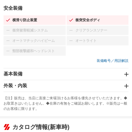
安全装備
横滑り防止装置
衝突安全ボディ
：装備あり
：装備あり
衝突被害軽減システム
クリアランスソナー
：装備なし
：装備なし
オートマチックハイビーム
オートライト
：装備なし
：装備なし
頸部衝撃緩和ヘッドレスト
：装備なし
装備略号／用語解説
基本装備
エアバッグ：運転席/助手席
外装・内装
：装備あり
スライドドア
カーナビ：SDナビ
：装備なし
：装備あり
【注】販売は、当店に直接ご来場頂けるお客様を優先させていただきます。◆
お取置きはいたしません。◆在庫の有無をご確認お願いします。※販売は一般
サンルーフ
ABS
TV
：装備なし
：装備あり
：装備なし
のお客様に限ります。
エアコン
Wエアコン
オーディオ：CDまたはCDチェンジャー
：装備あり
：装備なし
：装備あり
リフトアップ
パワーステアリング
カタログ情報(新車時)
ビジュアル：-／DVD再生
：装備なし
：装備あり
：装備あり