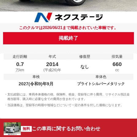
このクルマは2026/06/21まで掲載されていた車輛です。
掲載終了
走行距離
年式
修復歴
排気量
0.7
2014
660
なし
万km
(平成26)年
cc
車検
車体色
2027(令和9)年9月
ブライトシルバーメタリック
支払総額には、車両本体価格の他、保険料、税金、登録等に伴う費用、リサイクル預託金
相当額等、購入時に必要な全ての費用が含まれています。
当該価格は、登録等の時期や地域などについて一定の条件を付した価格になります。
この車両に関するお問い合わせ
無料