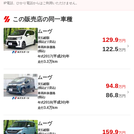
IP電話、ひかり電話からはご利用いただけません。
この販売店の同一車種
ムーヴ
支払総額
129.9
万円
(税込)(リ済込)
車両本体価格
122.5
万円
(税込)
2017(平成29)年
年式
3.3万km
走行
ムーヴ
支払総額
94.8
万円
(税込)(リ済込)
車両本体価格
86.8
万円
(税込)
2018(平成30)年
年式
3.4万km
走行
ムーヴ
支払総額
159.9
万円
(税込)(リ済込)