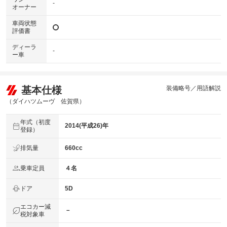
-
オーナー
車両状態
評価書
ディーラ
-
ー車
基本仕様
装備略号／用語解説
（ダイハツムーヴ 佐賀県）
年式（初度
2014(平成26)年
登録）
排気量
660cc
乗車定員
４名
ドア
5D
エコカー減
－
税対象車