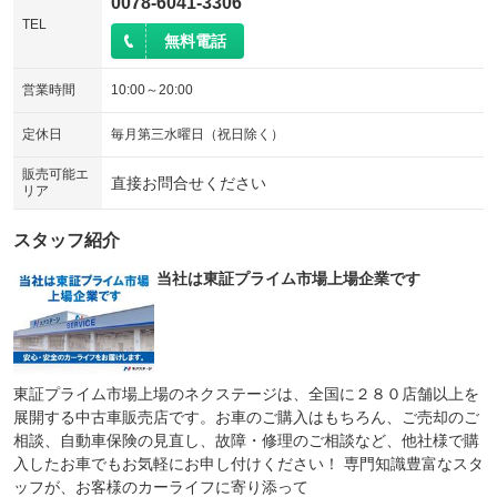
0078-6041-3306
TEL
無料電話
営業時間
10:00～20:00
定休日
毎月第三水曜日（祝日除く）
販売可能エ
直接お問合せください
リア
スタッフ紹介
当社は東証プライム市場上場企業です
東証プライム市場上場のネクステージは、全国に２８０店舗以上を
展開する中古車販売店です。お車のご購入はもちろん、ご売却のご
相談、自動車保険の見直し、故障・修理のご相談など、他社様で購
入したお車でもお気軽にお申し付けください！ 専門知識豊富なスタ
ッフが、お客様のカーライフに寄り添って