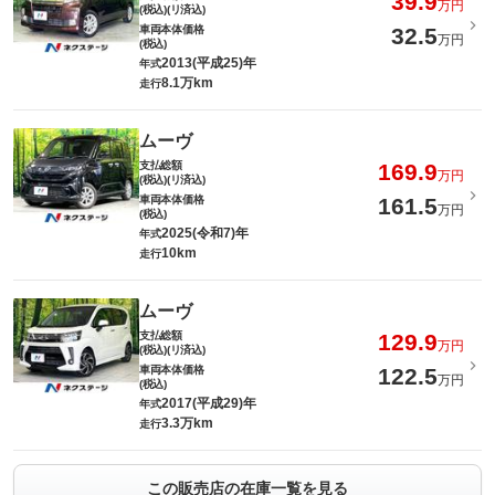
39.9
万円
(税込)(リ済込)
車両本体価格
32.5
万円
(税込)
2013(平成25)年
年式
8.1万km
走行
ムーヴ
支払総額
169.9
万円
(税込)(リ済込)
車両本体価格
161.5
万円
(税込)
2025(令和7)年
年式
10km
走行
ムーヴ
支払総額
129.9
万円
(税込)(リ済込)
車両本体価格
122.5
万円
(税込)
2017(平成29)年
年式
3.3万km
走行
この販売店の在庫一覧を見る