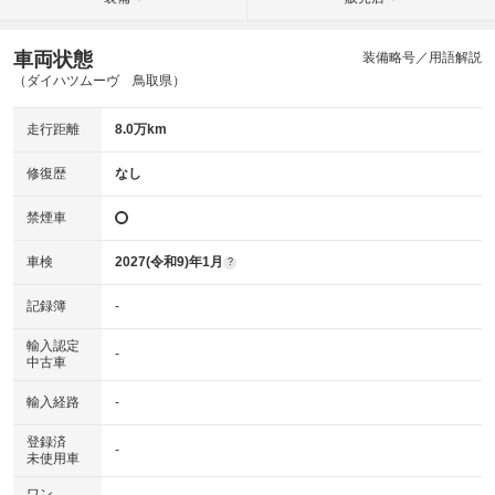
車両状態
装備略号／用語解説
（ダイハツムーヴ 鳥取県）
走行距離
8.0万km
修復歴
なし
禁煙車
車検
2027(令和9)年1月
?
記録簿
-
輸入認定
-
中古車
輸入経路
-
登録済
-
未使用車
ワン