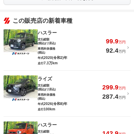
この販売店の新着車種
ハスラー
支払総額
99.9
万円
(税込)(リ済込)
車両本体価格
92.4
万円
(税込)
2020(令和2)年
年式
7.3万km
走行
ライズ
支払総額
299.9
万円
(税込)(リ済込)
車両本体価格
287.4
万円
(税込)
2026(令和8)年
年式
100km
走行
ハスラー
支払総額
142.9