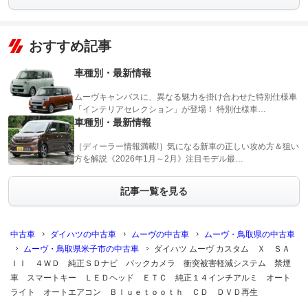
おすすめ記事
車種別・最新情報
ムーヴキャンバスに、異なる魅力を掛け合わせた特別仕様車
「インテリアセレクション」が登場！ 特別仕様車…
車種別・最新情報
［ディーラー情報満載!］気になる新車の正しい攻め方＆狙い
方を解説《2026年1月～2月》注目モデル最…
記事一覧を見る
中古車
ダイハツの中古車
ムーヴの中古車
ムーヴ・鳥取県の中古車
ムーヴ・鳥取県米子市の中古車
ダイハツ ムーヴ カスタム Ｘ ＳＡ
ＩＩ ４ＷＤ 純正ＳＤナビ バックカメラ 衝突被害軽減システム 禁煙
車 スマートキー ＬＥＤヘッド ＥＴＣ 純正１４インチアルミ オート
ライト オートエアコン Ｂｌｕｅｔｏｏｔｈ ＣＤ ＤＶＤ再生