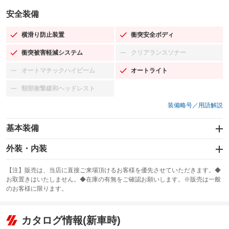
安全装備
横滑り防止装置
衝突安全ボディ
：装備あり
：装備あり
衝突被害軽減システム
クリアランスソナー
：装備あり
：装備なし
オートマチックハイビーム
オートライト
：装備なし
：装備あり
頸部衝撃緩和ヘッドレスト
：装備なし
装備略号／用語解説
基本装備
エアバッグ：運転席/助手席
外装・内装
：装備あり
スライドドア
カーナビ：SDナビ
：装備なし
：装備あり
【注】販売は、当店に直接ご来場頂けるお客様を優先させていただきます。◆
お取置きはいたしません。◆在庫の有無をご確認お願いします。※販売は一般
サンルーフ
ABS
TV：フルセグ
：装備なし
：装備あり
：装備あり
のお客様に限ります。
エアコン
Wエアコン
オーディオ：CDまたはCDチェンジャー／ミュージックサーバー
：装備あり
：装備なし
：装備あり
リフトアップ
パワーステアリング
カタログ情報(新車時)
ビジュアル：-／DVD再生
：装備なし
：装備あり
：装備あり