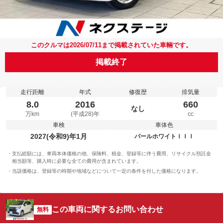
このクルマは2026/07/11まで掲載されていた車輛です。
掲載終了
走行距離
年式
修復歴
排気量
8.0
2016
660
なし
万km
(平成28)年
cc
車検
車体色
2027(令和9)年1月
パールホワイトＩＩＩ
支払総額には、車両本体価格の他、保険料、税金、登録等に伴う費用、リサイクル預託金
相当額等、購入時に必要な全ての費用が含まれています。
当該価格は、登録等の時期や地域などについて一定の条件を付した価格になります。
この車両に関するお問い合わせ
無料