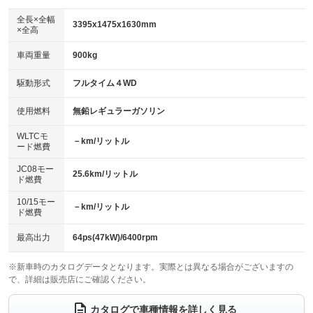
ダウンヒルアシストコントロール
アルミホイール：14インチ
：装備なし
：装備あり
全長×全幅
3395x1475x1630mm
×全高
パワーウィンドウ
盗難防止システム
革シート
ハーフレザーシート
：装備あり
：装備あり
：装備なし
：装備なし
車両重量
900kg
アイドリングストップ
ドライブレコーダー
キーレス
LEDヘッドランプ
：装備あり
：装備なし
：装備あり
：装備あり
USB入力端子
Bluetooth接続
駆動形式
フルタイム４WD
HID(キセノンライト)
ポータブルナビ
：装備あり
：装備あり
：装備なし
：装備なし
100V電源
クリーンディーゼル
バックカメラ
ETC
使用燃料
無鉛レギュラーガソリン
：装備なし
：装備なし
：装備あり
：装備あり
センターデフロック
エアロ
スマートキー
：装備なし
WLTCモ
：装備なし
：装備あり
－km/リットル
ード燃費
レンタカーアップ
展示・試乗車
ローダウン
ランフラットタイヤ
：装備なし
：装備なし
：装備なし
：装備なし
JC08モー
25.6km/リットル
ド燃費
電動格納ミラー
パワーシート
3列シート
：装備あり
：装備なし
：装備なし
10/15モー
装備略号／用語解説
－km/リットル
ベンチシート
フルフラットシート
ド燃費
：装備なし
：装備なし
チップアップシート
オットマン
：装備なし
：装備なし
最高出力
64ps(47kW)/6400rpm
電動格納サードシート
シートヒーター
：装備なし
：装備なし
※新車時のカタログデータとなります。実際とは異なる場合がございますの
で、詳細は販売店にご確認ください。
ウォークスルー
後席モニター
：装備なし
：装備なし
電動リアゲート
フロントカメラ
カタログで車種情報を詳しく見る
：装備なし
：装備なし