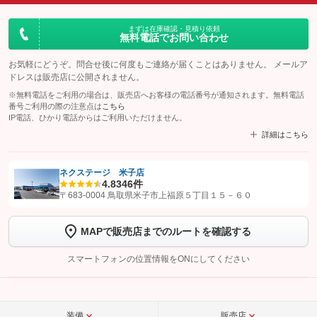
まずは在庫確認・見積り依頼
無料電話でお問い合わせ
お気軽にどうぞ。問合せ後に何度もご連絡が届くことはありません。 メールア
ドレスは販売店に公開されません。
※無料電話をご利用の場合は、販売店へお客様の電話番号が通知されます。無料電話
番号ご利用の際の注意点は
こちら
IP電話、ひかり電話からはご利用いただけません。
詳細はこちら
ネクステージ 米子店
4.8
346件
【STEP1】
認証画面でグーネットを友だち追加してから「許可する」ボタンを押
〒683-0004 鳥取県米子市上福原５丁目１５－６０
します
MAPで販売店までのルートを確認する
【STEP2】
トーク画面で
ボタンをタップして問い合わせを
完了してください。
スマートフォンの位置情報をONにしてください
こちら
装備
販売店