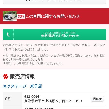
シートエアコン
全周囲カメラ
：装備なし
：装備なし
サイドカメラ
ルーフレール
この車両に関するお問い合わせ
：装備なし
無料
：装備なし
エアサスペンション
ヘッドライトウォッシャー
：装備なし
：装備なし
装備略号／用語解説
まずは在庫確認・見積り依頼
無料電話でお問い合わせ
お気軽にどうぞ。問合せ後に何度もご連絡が届くことはありません。メールア
ドレスは販売店に公開されません。
※無料電話をご利用の場合は、販売店へお客様の電話番号が通知されます。無料電話
番号ご利用の際の注意点は
こちら
IP電話、ひかり電話からはご利用いただけません。
販売店情報
ネクステージ 米子店
683-0004
住所
MAP
鳥取県米子市上福原５丁目１５－６０