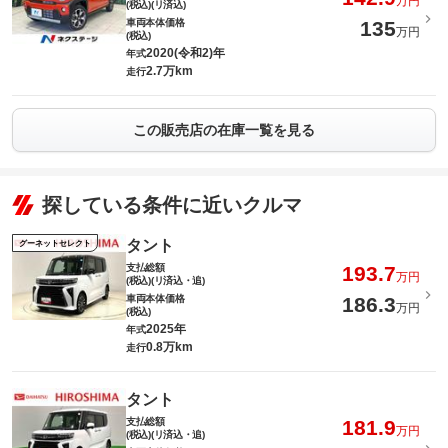
万円
(税込)(リ済込)
車両本体価格
135
万円
(税込)
2020(令和2)年
年式
2.7万km
走行
この販売店の在庫一覧を見る
探している条件に近いクルマ
タント
グーネットセレクト
支払総額
193.7
万円
(税込)(リ済込・追)
車両本体価格
186.3
万円
(税込)
2025年
年式
0.8万km
走行
タント
支払総額
181.9
万円
(税込)(リ済込・追)