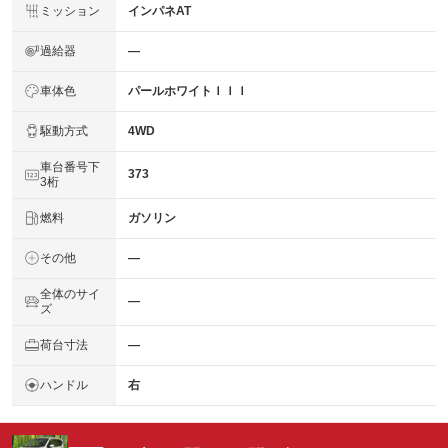
ミッション
インパネAT
過給器
―
車体色
パールホワイトＩＩＩ
駆動方式
4WD
車台番号下
373
3桁
燃料
ガソリン
その他
―
全体のサイ
―
ズ
荷台寸法
―
ハンドル
右