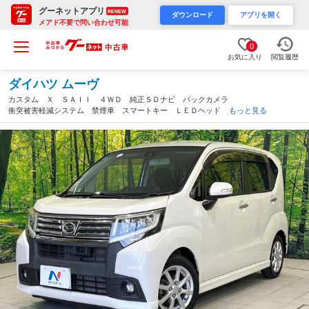
グーネットアプリ
RENEW
ダウンロード
アプリを開く
メアド不要で問い合わせ可能
0
お気に入り
閲覧履歴
ダイハツ ムーヴ
カスタム Ｘ ＳＡＩＩ ４ＷＤ 純正ＳＤナビ バックカメラ
衝突被害軽減システム 禁煙車 スマートキー ＬＥＤヘッド Ｅ
もっと見る
ＴＣ 純正１４インチアルミ オートライト オートエアコン Ｂ
ｌｕｅｔｏｏｔｈ ＣＤ ＤＶＤ再生（鳥取県）