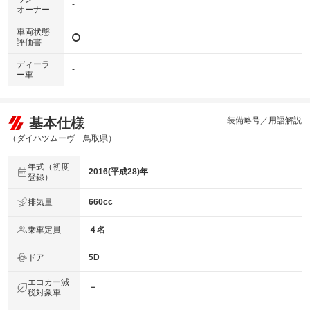
-
オーナー
車両状態
評価書
ディーラ
-
ー車
基本仕様
装備略号／用語解説
（ダイハツムーヴ 鳥取県）
年式（初度
2016(平成28)年
登録）
排気量
660cc
乗車定員
４名
ドア
5D
エコカー減
－
税対象車