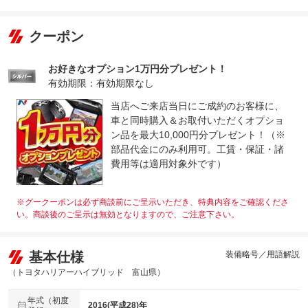
クーポン
お好きなオプション1万円分プレゼント！
有効期限：有効期限なし
当店へご来店当日にご成約のお客様に、
車と同時購入＆お取付いただくオプショ
ン品を最大10,000円分プレゼント！（※
部品代金にのみ利用可。工賃・保証・諸
費用等は適用対象外です）
※グークーポンは必ず商談前にご呈示いただき、特典内容をご確認くださ
い。商談後のご呈示は無効となりますので、ご注意下さい。
基本仕様
装備略号／用語解説
（トヨタハリアーハイブリッド 富山県）
年式（初度
2016(平成28)年