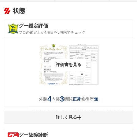
状態
グー鑑定評価
プロの鑑定士が4項目を5段階でチェック
評価書を見る
4
3
外装
内装
機関
修復歴
正常
無
気になるキズやヘコミは補修済みですが、小さなキズやヘ
外装
コミが残っています。
詳しく見る
(車両外装)
キズ・へこみについて問い合わせる
内装
グー故障診断
気になる汚れ等があります。