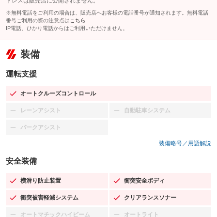
ドレスは販売店に公開されません。
※無料電話をご利用の場合は、販売店へお客様の電話番号が通知されます。無料電話
番号ご利用の際の注意点は
こちら
IP電話、ひかり電話からはご利用いただけません。
装備
運転支援
オートクルーズコントロール
：装備あり
レーンアシスト
自動駐車システム
：装備なし
：装備なし
パークアシスト
：装備なし
装備略号／用語解説
安全装備
横滑り防止装置
衝突安全ボディ
：装備あり
：装備あり
衝突被害軽減システム
クリアランスソナー
：装備あり
：装備あり
オートマチックハイビーム
オートライト