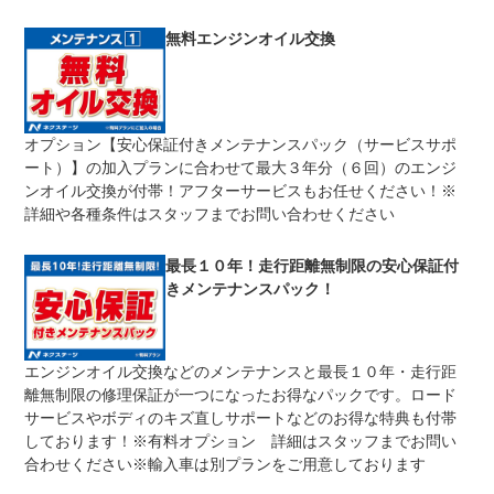
修理回数
無制限
無料エンジンオイル交換
限度額無制限
期間中は何度でも修理可能！修理金額は車両本体価格の１
上限金額
００％までしっかり保証します。車両本体価格５０万円以
下の場合は５０万円まで保証します。
オプション【安心保証付きメンテナンスパック（サービスサポ
無し
ート）】の加入プランに合わせて最大３年分（６回）のエンジ
免責金
保証修理の対象となる場合は、お客様の費用負担は一切ご
ざいません。
ンオイル交換が付帯！アフターサービスもお任せください！※
詳細や各種条件はスタッフまでお問い合わせください
全国のネクステージで受付可能！ご遠方でネクステージに
保証修理
持ち込めないお客様も保証修理はお受け頂けます。詳細
受付先
は、スタッフまでお気軽にお尋ねください。
最長１０年！走行距離無制限の安心保証付
整備付 法定12ヶ月または法定24ヶ月点検整備付
きメンテナンスパック！
法定整備
※車検なし・車検整備付の場合は法定24ヶ月点検整備付
※商用車は6ヶ月または12ヶ月点検整備付
１．契約後～納車までに法定点検を実施致します。 ２．
法定整備
エンジンオイル交換などのメンテナンスと最長１０年・走行距
支払総額に整備代金を含んでおります。 ３．点検記録簿
について
が発行されます。
離無制限の修理保証が一つになったお得なパックです。ロード
サービスやボディのキズ直しサポートなどのお得な特典も付帯
しております！※有料オプション 詳細はスタッフまでお問い
合わせください※輸入車は別プランをご用意しております