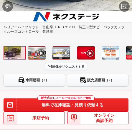
ハリアーハイブリッド 富山県 ＴＲＤエアロ 純正９型ナビ バックカメラ
クルーズコントロール 禁煙車
画像をリクエストする
車両動画（2）
販売店動画（2）
販売店からメールで
最短即日
にご連絡
無料で在庫確認・見積り依頼する
オンライン
来店予約
商談予約