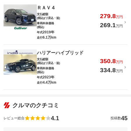
ＲＡＶ４
支払総額
279.8
万円
(税込)(リ済込・追)
車両本体価格
269.1
万円
(税込)
2019年
年式
6.1万km
走行
ハリアーハイブリッド
支払総額
350.8
万円
(税込)(リ済込・追)
車両本体価格
334.8
万円
(税込)
2023年
年式
4.4万km
走行
クルマのクチコミ
4.1
45
レビュー総合
投稿数