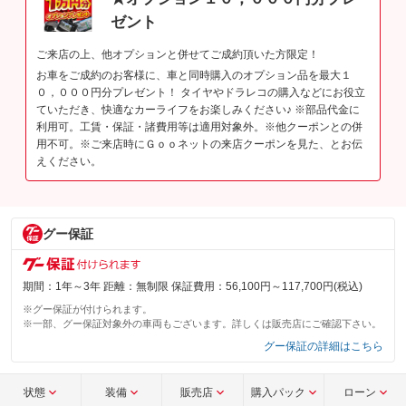
ゼント
ご来店の上、他オプションと併せてご成約頂いた方限定！
お車をご成約のお客様に、車と同時購入のオプション品を最大１
０，０００円分プレゼント！ タイヤやドラレコの購入などにお役立
ていただき、快適なカーライフをお楽しみください♪ ※部品代金に
利用可。工賃・保証・諸費用等は適用対象外。※他クーポンとの併
用不可。※ご来店時にＧｏｏネットの来店クーポンを見た、とお伝
えください。
グー保証
期間：1年～3年 距離：無制限 保証費用：56,100円～117,700円(税込)
※グー保証が付けられます。
※一部、グー保証対象外の車両もございます。詳しくは販売店にご確認下さい。
グー保証の詳細はこちら
状態
装備
販売店
購入パック
ローン