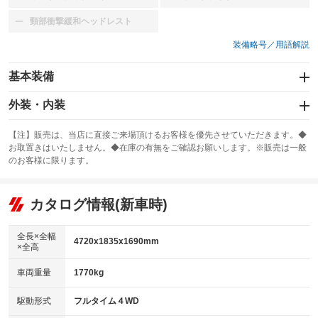
：装備なし
：装備なし
頸部衝撃緩和ヘッドレスト
：装備なし
装備略号／用語解説
基本装備
エアバッグ：運転席/助手席/サイド
外装・内装
：装備あり
スライドドア
カーナビ：SDナビ
：装備なし
：装備あり
【注】販売は、当店に直接ご来場頂けるお客様を優先させていただきます。◆
お取置きはいたしません。◆在庫の有無をご確認お願いします。※販売は一般
サンルーフ
ABS
TV：フルセグ
：装備なし
：装備あり
：装備あり
のお客様に限ります。
エアコン
Wエアコン
オーディオ：CDまたはCDチェンジャー／ミュージックプレイヤー接続
：装備あり
：装備なし
：装備あり
可
リフトアップ
パワーステアリング
カタログ情報(新車時)
：装備なし
：装備あり
ビジュアル
：装備なし
ダウンヒルアシストコントロール
：装備なし
アルミホイール：18インチ
全長×全幅
：装備あり
4720x1835x1690mm
×全高
パワーウィンドウ
盗難防止システム
：装備あり
：装備あり
革シート
ハーフレザーシート
：装備なし
：装備あり
車両重量
1770kg
アイドリングストップ
ドライブレコーダー
：装備なし
：装備あり
キーレス
LEDヘッドランプ
：装備あり
：装備あり
USB入力端子
Bluetooth接続
駆動形式
フルタイム４WD
：装備なし
：装備あり
HID(キセノンライト)
ポータブルナビ
：装備なし
：装備なし