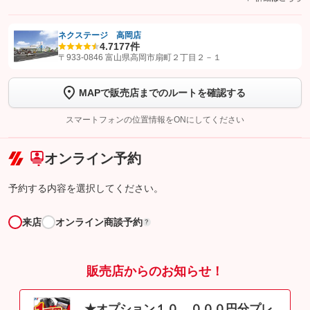
ネクステージ 高岡店
4.7
177件
【STEP1】
認証画面でグーネットを友だち追加してから「許可する」ボタンを押
〒933-0846 富山県高岡市扇町２丁目２－１
します
MAPで販売店までのルートを確認する
【STEP2】
トーク画面で
ボタンをタップして問い合わせを
完了してください。
スマートフォンの位置情報をONにしてください
こちら
オンライン予約
予約する内容を選択してください。
来店
オンライン商談予約
?
販売店からのお知らせ！
★オプション１０，０００円分プレ