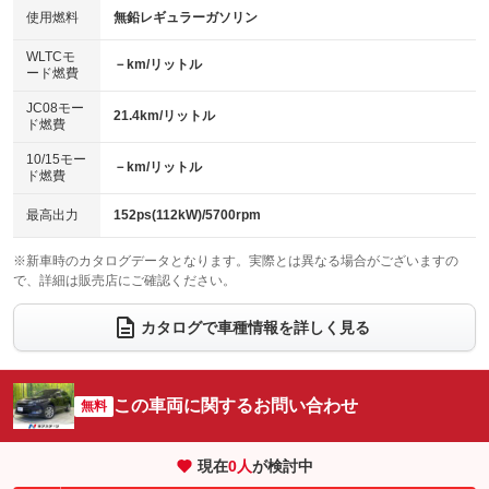
100V電源
クリーンディーゼル
使用燃料
無鉛レギュラーガソリン
：装備なし
：装備なし
バックカメラ
ETC2.0
：装備あり
：装備あり
センターデフロック
：装備なし
WLTCモ
エアロ
スマートキー
－km/リットル
：装備あり
：装備あり
ード燃費
レンタカーアップ
展示・試乗車
：装備なし
：装備なし
ローダウン
ランフラットタイヤ
：装備なし
：装備なし
JC08モー
21.4km/リットル
ド燃費
電動格納ミラー
：装備あり
パワーシート
3列シート
：装備あり
：装備なし
10/15モー
装備略号／用語解説
－km/リットル
ド燃費
ベンチシート
フルフラットシート
：装備なし
：装備なし
チップアップシート
オットマン
最高出力
152ps(112kW)/5700rpm
：装備なし
：装備なし
電動格納サードシート
シートヒーター
：装備なし
：装備なし
※新車時のカタログデータとなります。実際とは異なる場合がございますの
で、詳細は販売店にご確認ください。
ウォークスルー
後席モニター
：装備なし
：装備なし
カタログで車種情報を詳しく見る
電動リアゲート
フロントカメラ
：装備なし
：装備なし
シートエアコン
全周囲カメラ
：装備なし
：装備なし
この車両に関するお問い合わせ
サイドカメラ
無料
ルーフレール
：装備なし
：装備なし
エアサスペンション
ヘッドライトウォッシャー
：装備なし
：装備なし
現在
0
人
が検討中
装備略号／用語解説