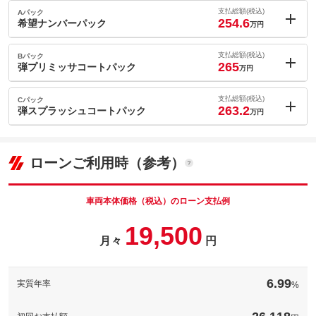
支払総額(税込)
Aパック
254.6
希望ナンバーパック
万円
内：オプシ
1.7
ョン価格
支払総額(税込)
Bパック
万円
265
(税込)
弾プリミッサコートパック
万円
車両本体価
240.3
万円
内：オプシ
格
12.1
ョン価格
支払総額(税込)
Cパック
万円
263.2
(税込)
弾スプラッシュコートパック
万円
車両本体価
240.3
万円
内：オプシ
格
パック内容
10.3
ョン価格
万円
(税込)
ローンご利用時（参考）
車両本体価
240.3
万円
格
パック内容
備考
－
車両本体価格（税込）のローン支払例
パック内容
19,500
このパックの見積もり依頼（無料）
備考
－
月々
円
このパックの見積もり依頼（無料）
備考
－
6.99
実質年率
%
このパックの見積もり依頼（無料）