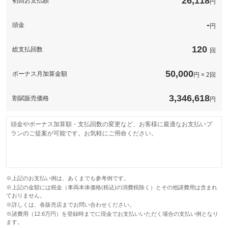
26,118
初回お支払額
円
-
頭金
円
120
総支払回数
回
50,000
ボーナス月加算金額
円 × 2回
3,346,618
割賦販売価格
円
頭金やボーナス加算額・支払回数の変更など、お客様に最適なお支払いプ
ランのご提案が可能です。お気軽にご用命ください。
※上記のお支払い例は、あくまでも参考例です。
※上記の金額には税金（車両本体価格(税込)の消費税除く）とその他諸費用は含まれ
ておりません。
※詳しくは、各販売店までお問い合わせください。
※諸費用（12.6万円）を登録時までに現金でお支払いいただく場合の支払い例となり
ます。