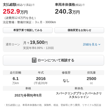
支払総額
車両本体価格
(税込/リ済込)
(税込)
252.9
240.3
万円
万円
（諸費用12.6万円を含む）
法定整備：
整備付
保証：
3ヶ月・3000km
希望予算で相談してみる
価格変更をお知らせ
19,500
月々
円
通常ローン
詳細を見る
実質年率6.99%・120回
ローンについて相談する
走行距離
年式
修復歴
排気量
6.1
2016
2500
なし
万km
(平成28)年
cc
車検
車体色
スパークリングブラックパールクリ
2027(令和9)年9月
スタルシャイン
支払総額には、車両本体価格の他、保険料、税金、登録等に伴う費用、リサイクル預託金