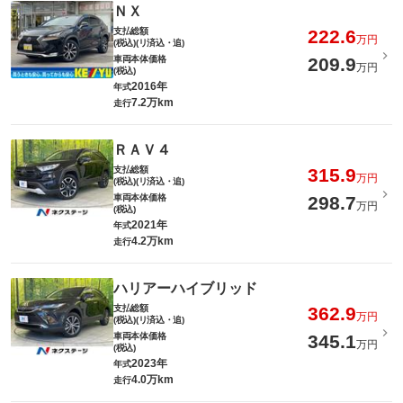
ＮＸ
支払総額
222.6
万円
(税込)(リ済込・追)
車両本体価格
209.9
万円
(税込)
2016年
年式
7.2万km
走行
ＲＡＶ４
支払総額
315.9
万円
(税込)(リ済込・追)
車両本体価格
298.7
万円
(税込)
2021年
年式
4.2万km
走行
ハリアーハイブリッド
支払総額
362.9
万円
(税込)(リ済込・追)
車両本体価格
345.1
万円
(税込)
2023年
年式
4.0万km
走行