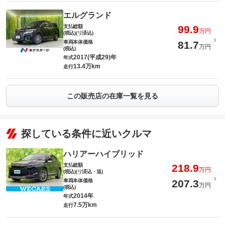
エルグランド
支払総額
99.9
万円
(税込)(リ済込)
車両本体価格
81.7
万円
(税込)
2017(平成29)年
年式
13.4万km
走行
この販売店の在庫一覧を見る
探している条件に近いクルマ
ハリアーハイブリッド
支払総額
218.9
万円
(税込)(リ済込・追)
車両本体価格
207.3
万円
(税込)
2014年
年式
7.5万km
走行