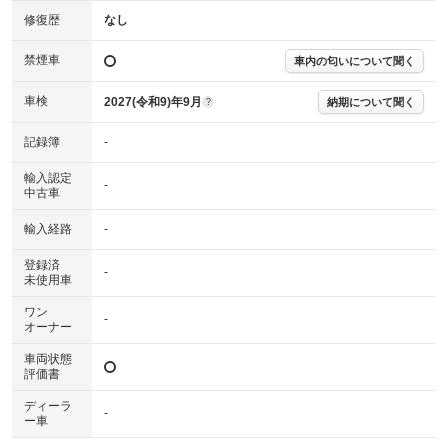
確認下さい。
※実際にお渡しする故障診断書につきましては、形式および表示項目が異
修復歴
なし
なる場合がございます。
※グー故障診断書はあくまでも実施時点での診断結果となります。将来に
禁煙車
車内の匂いについて聞く
わたり車両状態を担保するものではありませんので、車両情報等の詳細は
各販売店へお問い合わせ下さい。
車検
2027(令和9)年9月
納期について聞く
?
記録簿
-
輸入認定
-
中古車
輸入経路
-
登録済
-
未使用車
ワン
-
オーナー
車両状態
評価書
ディーラ
-
ー車