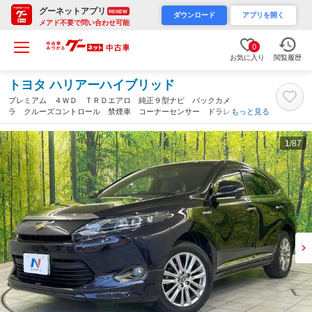
グーネットアプリ
RENEW
ダウンロード
アプリを開く
メアド不要で問い合わせ可能
0
お気に入り
閲覧履歴
トヨタ ハリアーハイブリッド
プレミアム ４ＷＤ ＴＲＤエアロ 純正９型ナビ バックカメ
ラ クルーズコントロール 禁煙車 コーナーセンサー ドラレ
もっと見る
コ パワーシート ＬＥＤヘッドライト フォグライト ＥＴＣ
Ｂｌｕｅｔｏｏｔｈ再生（富山県）
1
/87