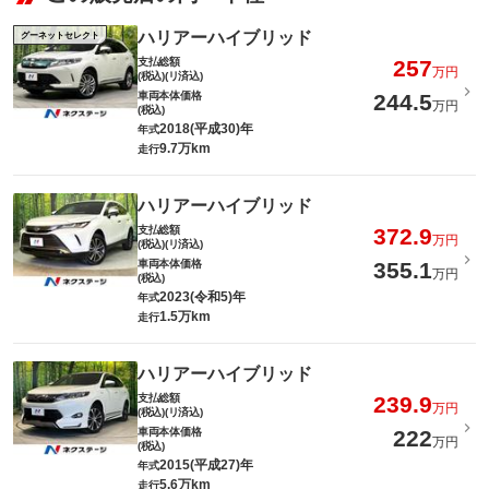
ハリアーハイブリッド
グーネットセレクト
支払総額
257
万円
(税込)(リ済込)
車両本体価格
244.5
万円
(税込)
2018(平成30)年
年式
9.7万km
走行
ハリアーハイブリッド
支払総額
372.9
万円
(税込)(リ済込)
車両本体価格
355.1
万円
(税込)
2023(令和5)年
年式
1.5万km
走行
ハリアーハイブリッド
支払総額
239.9
万円
(税込)(リ済込)
車両本体価格
222
万円
(税込)
2015(平成27)年
年式
5.6万km
走行