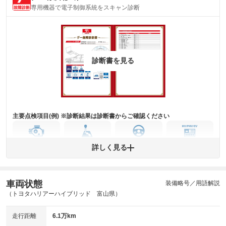
(内装状態)
専用機器で電子制御系統をスキャン診断
主要機関に不具合はありません。
機関
詳細は鑑定書をご確認ください。
修復歴
※グー鑑定は保証サービスではございません。購入時は必ず現車をご確認
診断書を見る
下さい。
※実際にお渡しするコンディションチェックシートにつきましては、形式
および表示項目が異なる場合がございます。
※グー鑑定の評価はあくまでも記載している鑑定日の鑑定結果となりま
す。車両情報等の詳細は各販売店へお問い合わせ下さい。
主要点検項目(例) ※診断結果は診断書からご確認ください
エンジン
トランス
パワー
HV/PHV/EV
詳しく見る
ミッション
ステアリング
車両状態
ABS
エアーバッグ
先進安全装備
その他
装備略号／用語解説
（トヨタハリアーハイブリッド 富山県）
※異常がある場合は主要点検項目が赤色になり、異常と表記されます。
※車に装備されていない項目は「-」と表記されます
走行距離
6.1万km
※グー故障診断は保証サービスではございません。購入時は必ず現車をご