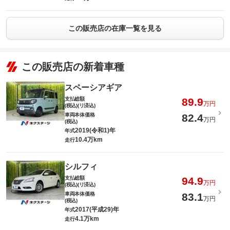
この販売店の在庫一覧を見る
この販売店の新着車種
スペーシアギア
支払総額
89.9
万円
(税込)(リ済込)
車両本体価格
82.4
万円
(税込)
2019(令和1)年
年式
10.4万km
走行
シルフィ
支払総額
94.9
万円
(税込)(リ済込)
車両本体価格
83.1
万円
(税込)
2017(平成29)年
年式
4.1万km
走行