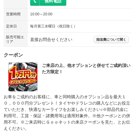
無料電話
営業時間
10:00～20:00
定休日
毎月第三水曜日（祝日除く）
販売可能エ
直接お問合せください
陸送費について聞く
リア
クーポン
ご来店の上、他オプションと併せてご成約頂い
た方限定！
お車をご成約のお客様に、車と同時購入のオプション品を最大１
０，０００円分プレゼント！タイヤやドラレコの購入などにお役立
ていただき、快適なカーライフをお楽しみください♪※部品代金に
利用可。工賃・保証・諸費用等は適用対象外。※他クーポンとの併
用不可。※ご来店時にＧｏｏネットの来店クーポンを見た、とお伝
えください。