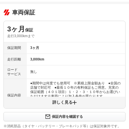
車両保証
3ヶ月
保証
走行3,000kmまで
保証期間
3ヶ月
走行距離
3,000km
ロード
無し
サービス
●期間中は何度でも使用可 ※累積上限金額あり ●全国の
店舗で対応可 ●最長１０年の有料保証もご用意。充実の
保証範囲（４０１項目）１・２・３・１０年からお選びい
保証内容
ただけます※車両により加入条件が異なります
詳しく見る
保証内容について問い合わせる
３ヶ月・３０００ｋｍ以内ならエンジン、トランスミッシ
保証内容を確認する
保証項目
ョン、ハイブリッド、ステアリング、ブレーキの各機構に
おける主要項目を無償修理（または交換）いたします。
※消耗部品（タイヤ・バッテリー・ブレーキパッド等）は保証対象外です。