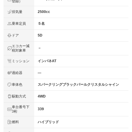
登録）
排気量
2500cc
乗車定員
５名
ドア
5D
エコカー減
－
税対象車
ミッション
インパネAT
過給器
―
車体色
スパークリングブラックパールクリスタルシャイン
駆動方式
4WD
車台番号下
339
3桁
燃料
ハイブリッド