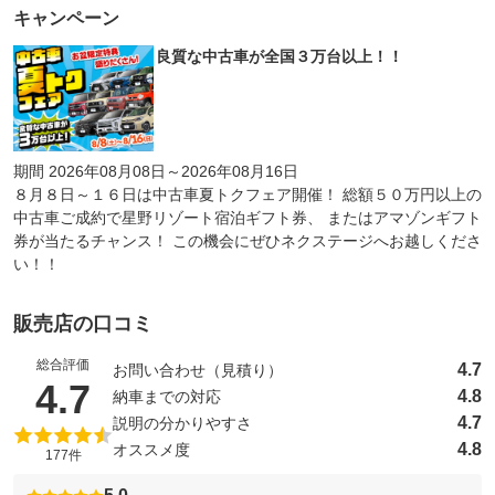
キャンペーン
良質な中古車が全国３万台以上！！
期間 2026年08月08日～2026年08月16日
８月８日～１６日は中古車夏トクフェア開催！ 総額５０万円以上の
中古車ご成約で星野リゾート宿泊ギフト券、 またはアマゾンギフト
券が当たるチャンス！ この機会にぜひネクステージへお越しくださ
い！！
販売店の口コミ
総合評価
4.7
お問い合わせ（見積り）
（5点満点中）
4.7
4.8
納車までの対応
4.7
説明の分かりやすさ
4.8
オススメ度
177件