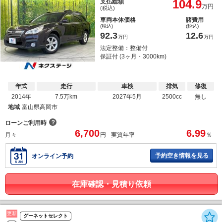
104.9
支払総額
万円
(税込)
車両本体価格
諸費用
(税込)
(税込)
92.3
12.6
万円
万円
法定整備：整備付
保証付 (3ヶ月・3000km)
年式
走行
車検
排気
修復
2014年
7.5万km
2027年5月
2500cc
無し
地域
富山県高岡市
？
ローンご利用時
6,700
6.99
月々
円
実質年率
％
予約空き情報を見る
オンライン予約
在庫確認・見積り依頼
更新
グーネットセレクト