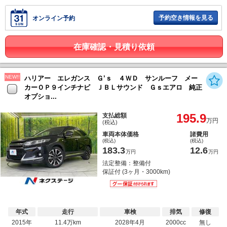
予約空き情報を見る
オンライン予約
在庫確認・見積り依頼
NEW!!
ハリアー エレガンス Ｇ’ｓ ４ＷＤ サンルーフ メー
カーＯＰ９インチナビ ＪＢＬサウンド Ｇｓエアロ 純正
オプショ...
195.9
支払総額
万円
(税込)
車両本体価格
諸費用
(税込)
(税込)
183.3
12.6
万円
万円
法定整備：整備付
保証付 (3ヶ月・3000km)
年式
走行
車検
排気
修復
2015年
11.4万km
2028年4月
2000cc
無し