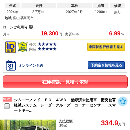
年式
走行
車検
排気
修復
2024年
2.7万km
2027年2月
1200cc
無し
地域
富山県高岡市
？
ローンご利用時
19,300
6.99
月々
円
実質年率
％
外装
内装
予約空き情報を見る
オンライン予約
在庫確認・見積り依頼
NEW!!
ジムニーノマド ＦＣ ４ＷＤ 登録済未使用車 衝突被害
軽減システム レーダークルーズ コーナーセンサー スマ
ートキー...
334.9
支払総額
万円
(税込)