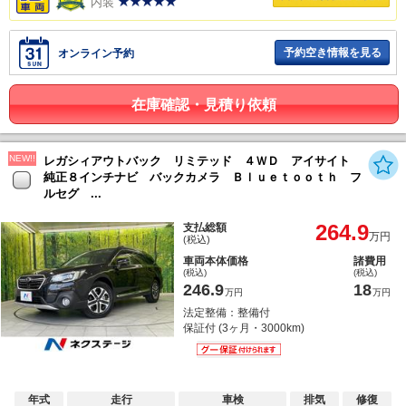
内装
予約空き情報を見る
オンライン予約
在庫確認・見積り依頼
NEW!!
レガシィアウトバック リミテッド ４ＷＤ アイサイト
純正８インチナビ バックカメラ Ｂｌｕｅｔｏｏｔｈ フ
ルセグ ...
264.9
支払総額
万円
(税込)
車両本体価格
諸費用
(税込)
(税込)
246.9
18
万円
万円
法定整備：整備付
保証付 (3ヶ月・3000km)
年式
走行
車検
排気
修復