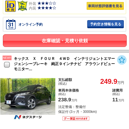
外装
内装
予約空き情報を見る
オンライン予約
在庫確認・見積り依頼
NEW!!
キックス Ｘ ＦＯＵＲ ４ＷＤ インテリジェントエマー
ジェンシーブレーキ 純正９インチナビ アラウンドビュー
モニター...
249.9
支払総額
万円
(税込)
車両本体価格
諸費用
(税込)
(税込)
238.9
11
万円
万円
法定整備：整備付
保証付 (3ヶ月・3000km)