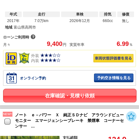
年式
走行
車検
排気
修復
2017年
7.0万km
2026年12月
660cc
無し
地域
富山県高岡市
？
ローンご利用時
9,400
6.99
月々
円
実質年率
％
外装
内装
予約空き情報を見る
オンライン予約
在庫確認・見積り依頼
NEW!!
ノート ｅ－パワー Ｘ 純正ＳＤナビ アラウンドビュー
モニター エマージェンシーブレーキ 禁煙車 コーナーセ
ンサー ...
支払総額