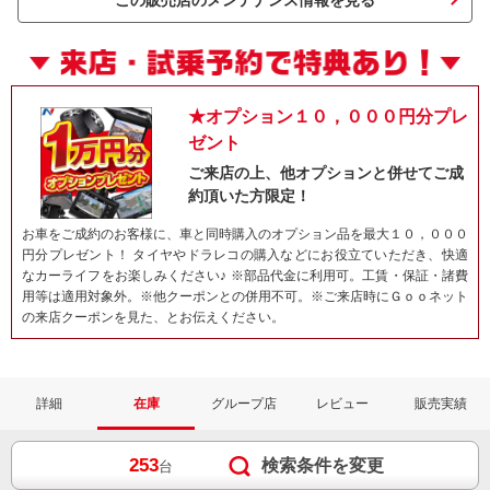
この販売店のメンテナンス情報を見る
★オプション１０，０００円分プレ
ゼント
ご来店の上、他オプションと併せてご成
約頂いた方限定！
お車をご成約のお客様に、車と同時購入のオプション品を最大１０，０００
円分プレゼント！ タイヤやドラレコの購入などにお役立ていただき、快適
ネット予約でキャンペーンに応募しよ
なカーライフをお楽しみください♪ ※部品代金に利用可。工賃・保証・諸費
用等は適用対象外。※他クーポンとの併用不可。※ご来店時にＧｏｏネット
の来店クーポンを見た、とお伝えください。
詳細
在庫
グループ店
レビュー
販売実績
253
検索条件を変更
台