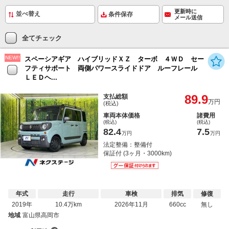
更新時に
条件保存
メール送信
全てチェック
NEW!!
スペーシアギア ハイブリッドＸＺ ターボ ４ＷＤ セー
フティサポート 両側パワースライドドア ルーフレール
ＬＥＤヘ...
89.9
支払総額
万円
(税込)
車両本体価格
諸費用
(税込)
(税込)
82.4
7.5
万円
万円
法定整備：整備付
保証付 (3ヶ月・3000km)
年式
走行
車検
排気
修復
2019年
10.4万km
2026年11月
660cc
無し
地域
富山県高岡市