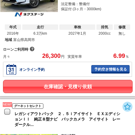
法定整備：整備付
保証付 (3ヶ月・3000km)
年式
走行
車検
排気
修復
2016年
6.3万km
2027年1月
2000cc
無し
地域
富山県高岡市
？
ローンご利用時
26,300
6.99
月々
円
実質年率
％
予約空き情報を見る
オンライン予約
在庫確認・見積り依頼
NEW!!
グーネットセレクト
レガシィアウトバック ２．５ｉアイサイト ＥＸエディシ
ョンＩＩ 純正８型ナビ バックカメラ アイサイト レー
ダークル...