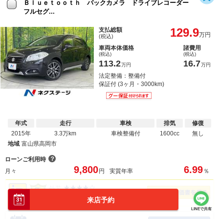
Ｂｌｕｅｔｏｏｔｈ バックカメラ ドライブレコーダー
フルセグ...
129.9
支払総額
万円
(税込)
車両本体価格
諸費用
(税込)
(税込)
113.2
16.7
万円
万円
法定整備：整備付
保証付 (3ヶ月・3000km)
年式
走行
車検
排気
修復
2015年
3.3万km
車検整備付
1600cc
無し
地域
富山県高岡市
？
ローンご利用時
9,800
6.99
月々
円
実質年率
％
外装
内装
来店予約
LINEで共有