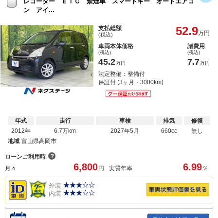
レコーダー ＥＴＣ 禁煙車 スマートキー オートエアコ
ン アイ...
52.9
支払総額
万円
(税込)
車両本体価格
諸費用
(税込)
(税込)
45.2
7.7
万円
万円
法定整備：整備付
保証付 (3ヶ月・3000km)
年式
走行
車検
排気
修復
2012年
6.7万km
2027年5月
660cc
無し
地域
富山県高岡市
？
ローンご利用時
6,800
6.99
月々
円
実質年率
％
外装
内装