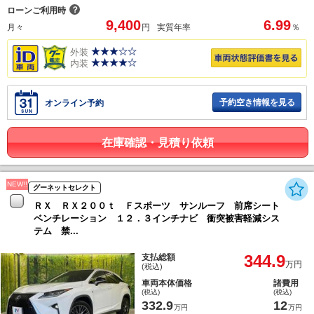
？
ローンご利用時
9,400
6.99
月々
円
実質年率
％
外装
内装
予約空き情報を見る
オンライン予約
在庫確認・見積り依頼
NEW!!
グーネットセレクト
ＲＸ ＲＸ２００ｔ Ｆスポーツ サンルーフ 前席シート
ベンチレーション １２．３インチナビ 衝突被害軽減シス
テム 禁...
344.9
支払総額
万円
(税込)
車両本体価格
諸費用
(税込)
(税込)
332.9
12
万円
万円