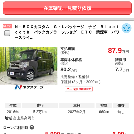
在庫確認・見積り依頼
NEW!!
Ｎ－ＢＯＸカスタム Ｇ・Ｌパッケージ ナビ Ｂｌｕｅｔ
ｏｏｔｈ バックカメラ フルセグ ＥＴＣ 禁煙車 パワ
ースライ...
87.9
支払総額
万円
(税込)
車両本体価格
諸費用
(税込)
(税込)
80.2
7.7
万円
万円
法定整備：整備付
保証付 (3ヶ月・3000km)
年式
走行
車検
排気
修復
2016年
5.2万km
2027年2月
660cc
無し
地域
富山県高岡市
？
ローンご利用時