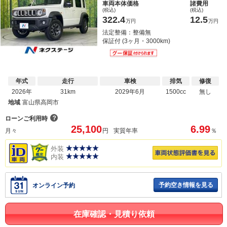
車両本体価格
諸費用
(税込)
(税込)
322.4
12.5
万円
万円
法定整備：整備無
保証付 (3ヶ月・3000km)
年式
走行
車検
排気
修復
2026年
31km
2029年6月
1500cc
無し
地域
富山県高岡市
？
ローンご利用時
25,100
6.99
月々
円
実質年率
％
外装
内装
予約空き情報を見る
オンライン予約
在庫確認・見積り依頼