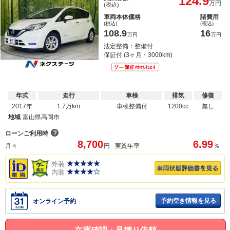
124.9
万円
(税込)
車両本体価格
諸費用
(税込)
(税込)
108.9
16
万円
万円
法定整備：整備付
保証付 (3ヶ月・3000km)
年式
走行
車検
排気
修復
2017年
1.7万km
車検整備付
1200cc
無し
地域
富山県高岡市
？
ローンご利用時
8,700
6.99
月々
円
実質年率
％
外装
内装
予約空き情報を見る
オンライン予約