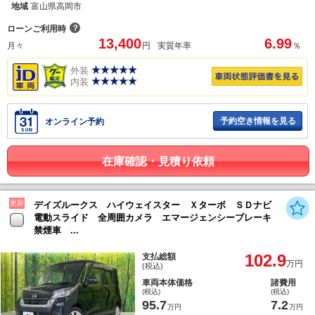
地域
富山県高岡市
？
ローンご利用時
13,400
6.99
月々
円
実質年率
％
外装
内装
予約空き情報を見る
オンライン予約
在庫確認・見積り依頼
更新
デイズルークス ハイウェイスター Ｘターボ ＳＤナビ
電動スライド 全周囲カメラ エマージェンシーブレーキ
禁煙車 ...
102.9
支払総額
万円
(税込)
車両本体価格
諸費用
(税込)
(税込)
95.7
7.2
万円
万円