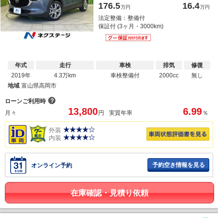
176.5
16.4
万円
万円
法定整備：整備付
保証付 (3ヶ月・3000km)
年式
走行
車検
排気
修復
2019年
4.3万km
車検整備付
2000cc
無し
地域
富山県高岡市
？
ローンご利用時
13,800
6.99
月々
円
実質年率
％
外装
内装
予約空き情報を見る
オンライン予約
在庫確認・見積り依頼