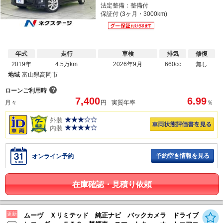
法定整備：整備付
保証付 (3ヶ月・3000km)
年式
走行
車検
排気
修復
2019年
4.5万km
2026年9月
660cc
無し
地域
富山県高岡市
？
ローンご利用時
7,400
6.99
月々
円
実質年率
％
外装
内装
予約空き情報を見る
オンライン予約
在庫確認・見積り依頼
更新
ムーヴ Ｘリミテッド 純正ナビ バックカメラ ドライブ