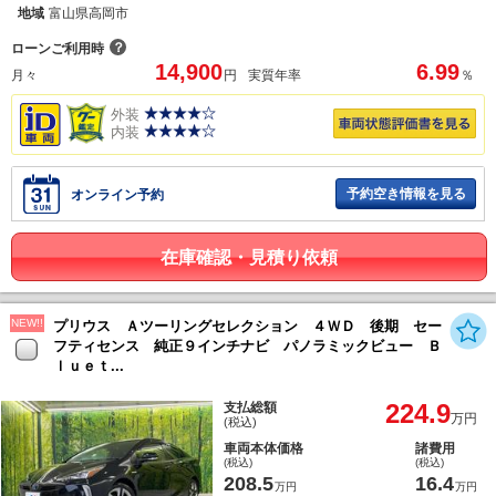
地域
富山県高岡市
？
ローンご利用時
14,900
6.99
月々
円
実質年率
％
外装
内装
予約空き情報を見る
オンライン予約
在庫確認・見積り依頼
NEW!!
プリウス Ａツーリングセレクション ４ＷＤ 後期 セー
フティセンス 純正９インチナビ パノラミックビュー Ｂ
ｌｕｅｔ...
224.9
支払総額
万円
(税込)
車両本体価格
諸費用
(税込)
(税込)
208.5
16.4
万円
万円