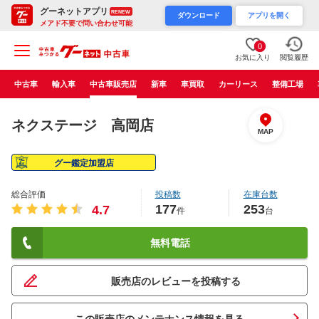
グーネットアプリ
RENEW
ダウンロード
アプリを開く
メアド不要で問い合わせ可能
0
お気に入り
閲覧履歴
中古車
輸入車
中古車販売店
新車
車買取
カーリース
整備工場
ネクステージ 高岡店
MAP
グー鑑定加盟店
総合評価
投稿数
在庫台数
177
253
4.7
件
台
無料電話
販売店のレビューを投稿する