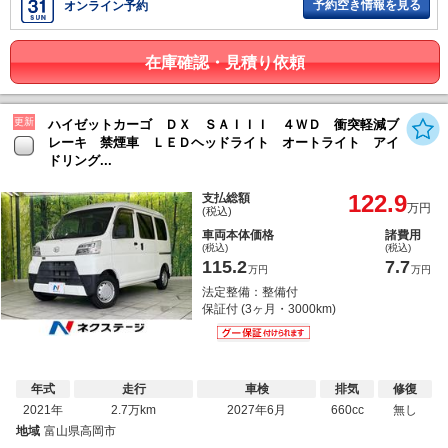
予約空き情報を見る
オンライン予約
在庫確認・見積り依頼
更新
ハイゼットカーゴ ＤＸ ＳＡＩＩＩ ４ＷＤ 衝突軽減ブ
レーキ 禁煙車 ＬＥＤヘッドライト オートライト アイ
ドリング...
122.9
支払総額
万円
(税込)
車両本体価格
諸費用
(税込)
(税込)
115.2
7.7
万円
万円
法定整備：整備付
保証付 (3ヶ月・3000km)
年式
走行
車検
排気
修復
2021年
2.7万km
2027年6月
660cc
無し
地域
富山県高岡市