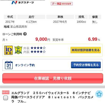
年式
走行
車検
排気
修復
2017年
4.1万km
2027年6月
1800cc
無し
地域
富山県高岡市
？
ローンご利用時
9,000
6.99
月々
円
実質年率
％
外装
内装
予約空き情報を見る
オンライン予約
在庫確認・見積り依頼
NEW!!
エルグランド ２５０ハイウェイスターＳ ８インチナビ
両側パワースライドドア Ｂｌｕｅｔｏｏｔｈ バックカメ
ラ フル...