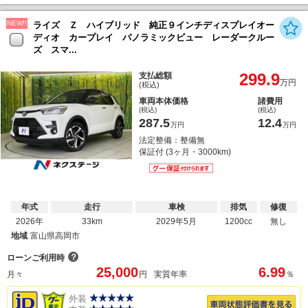
NEW!!
ライズ Ｚ ハイブリッド 純正９インチディスプレイオー
ディオ カープレイ パノラミックビュー レーダークルー
ズ スマ...
299.9
支払総額
万円
(税込)
車両本体価格
諸費用
(税込)
(税込)
287.5
12.4
万円
万円
法定整備：整備無
保証付 (3ヶ月・3000km)
年式
走行
車検
排気
修復
2026年
33km
2029年5月
1200cc
無し
地域
富山県高岡市
？
ローンご利用時
25,000
6.99
月々
円
実質年率
％
外装