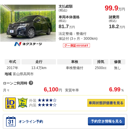
99.9
支払総額
万円
(税込)
車両本体価格
諸費用
(税込)
(税込)
81.7
18.2
万円
万円
法定整備：整備付
保証付 (3ヶ月・3000km)
年式
走行
車検
排気
修復
2017年
13.4万km
車検整備付
2500cc
無し
地域
富山県高岡市
？
ローンご利用時
6,100
6.99
月々
円
実質年率
％
外装
内装
予約空き情報を見る
オンライン予約