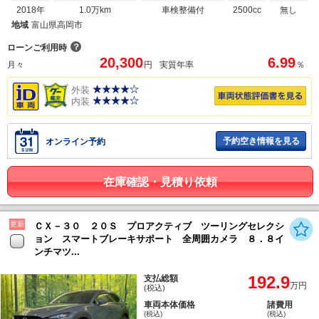
2018年
1.0万km
車検整備付
2500cc
無し
地域
富山県高岡市
？
ローンご利用時
20,300
6.99
月々
円
実質年率
％
外装
内装
予約空き情報を見る
オンライン予約
在庫確認・見積り依頼
更新
ＣＸ－３０ ２０Ｓ プロアクティブ ツーリングセレクシ
ョン スマートブレーキサポート 全周囲カメラ ８．８イ
ンチマツ...
192.9
支払総額
万円
(税込)
車両本体価格
諸費用
(税込)
(税込)