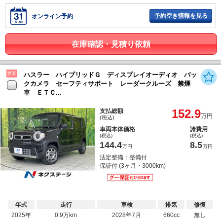
予約空き情報を見る
オンライン予約
在庫確認・見積り依頼
更新
ハスラー ハイブリッドＧ ディスプレイオーディオ バッ
クカメラ セーフティサポート レーダークルーズ 禁煙
車 ＥＴＣ...
152.9
支払総額
万円
(税込)
車両本体価格
諸費用
(税込)
(税込)
144.4
8.5
万円
万円
法定整備：整備付
保証付 (3ヶ月・3000km)
年式
走行
車検
排気
修復
2025年
0.9万km
2028年7月
660cc
無し