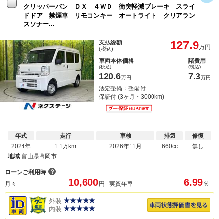
クリッパーバン ＤＸ ４ＷＤ 衝突軽減ブレーキ スライ
ドドア 禁煙車 リモコンキー オートライト クリアラン
スソナー...
127.9
支払総額
万円
(税込)
車両本体価格
諸費用
(税込)
(税込)
120.6
7.3
万円
万円
法定整備：整備付
保証付 (3ヶ月・3000km)
年式
走行
車検
排気
修復
2024年
1.1万km
2026年11月
660cc
無し
地域
富山県高岡市
？
ローンご利用時
10,600
6.99
月々
円
実質年率
％
外装
内装