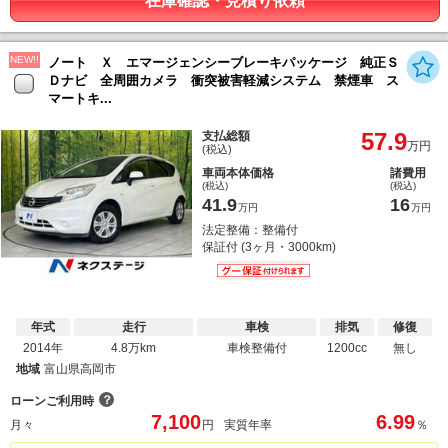
在庫確認・見積り依頼
NEW!!
ノート Ｘ エマージェンシーブレーキパッケージ 純正Ｓ
Ｄナビ 全周囲カメラ 衝突被害軽減システム 禁煙車 ス
マートキ...
57.9
支払総額
万円
(税込)
車両本体価格
諸費用
(税込)
(税込)
41.9
16
万円
万円
法定整備：整備付
保証付 (3ヶ月・3000km)
年式
走行
車検
排気
修復
2014年
4.8万km
車検整備付
1200cc
無し
地域
富山県高岡市
？
ローンご利用時
7,100
6.99
月々
円
実質年率
％