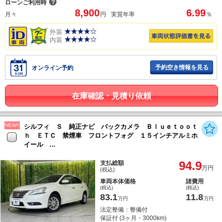
？
ローンご利用時
8,900
6.99
月々
円
実質年率
％
外装
内装
予約空き情報を見る
オンライン予約
在庫確認・見積り依頼
NEW!!
シルフィ Ｓ 純正ナビ バックカメラ Ｂｌｕｅｔｏｏｔ
ｈ ＥＴＣ 禁煙車 フロントフォグ １５インチアルミホ
イール ...
94.9
支払総額
万円
(税込)
車両本体価格
諸費用
(税込)
(税込)
83.1
11.8
万円
万円
法定整備：整備付
保証付 (3ヶ月・3000km)