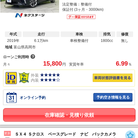
法定整備：整備付
保証付 (3ヶ月・3000km)
年式
走行
車検
排気
修復
2019年
6.1万km
車検整備付
1800cc
無し
地域
富山県高岡市
？
ローンご利用時
15,800
6.99
月々
円
実質年率
％
外装
内装
予約空き情報を見る
オンライン予約
在庫確認・見積り依頼
更新
ＳＸ４ Ｓクロス ベースグレード ナビ バックカメラ