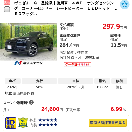
更新
ヴェゼル Ｇ 登録済未使用車 ４ＷＤ ホンダセンシン
グ コーナーセンサー シートヒーター ＬＥＤヘッド Ｌ
ＥＤフォグ...
297.9
支払総額
万円
(税込)
車両本体価格
諸費用
(税込)
(税込)
284.4
13.5
万円
万円
法定整備：整備無
保証付 (3ヶ月・3000km)
年式
走行
車検
排気
修復
2026年
5km
2029年7月
1500cc
無し
地域
富山県高岡市
？
ローンご利用時
24,600
6.99
月々
円
実質年率
％
外装
内装