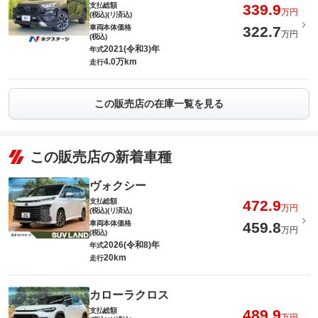
支払総額
339.9
万円
(税込)(リ済込)
車両本体価格
322.7
万円
(税込)
2021(令和3)年
年式
4.0万km
走行
この販売店の在庫一覧を見る
この販売店の新着車種
ヴォクシー
支払総額
472.9
万円
(税込)(リ済込)
車両本体価格
459.8
万円
(税込)
2026(令和8)年
年式
20km
走行
カローラクロス
支払総額
489.9
万円