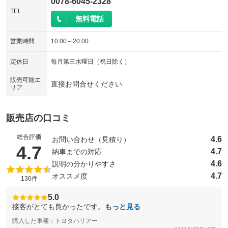
0078-6045-2328
TEL
無料電話
営業時間
10:00～20:00
定休日
毎月第三水曜日（祝日除く）
販売可能エ
直接お問合せください
リア
販売店の口コミ
総合評価
4.6
お問い合わせ（見積り）
（5点満点中）
4.7
4.7
納車までの対応
4.6
説明の分かりやすさ
4.7
オススメ度
136件
5.0
接客がとても良かったです。
もっと見る
購入した車種：トヨタハリアー