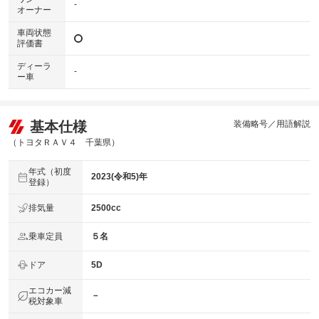
-
オーナー
車両状態
評価書
ディーラ
-
ー車
基本仕様
装備略号／用語解説
（トヨタＲＡＶ４ 千葉県）
年式（初度
2023(令和5)年
登録）
排気量
2500cc
乗車定員
５名
ドア
5D
エコカー減
－
税対象車