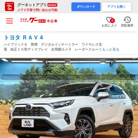
グーネットアプリ
RENEW
ダウンロード
アプリを開く
メアド不要で問い合わせ可能
0
お気に入り
閲覧履歴
トヨタ ＲＡＶ４
ハイブリッドＧ 禁煙 デジタルインナーミラー ワイヤレス充
電 純正１０型ディスプレイ 全周囲カメラ レーダークルーズ
もっと見る
ブラインドスポットモニター シートベンチレーション 電動リア
ゲート ルーフレール フルセグ ＥＴＣ（千葉県）