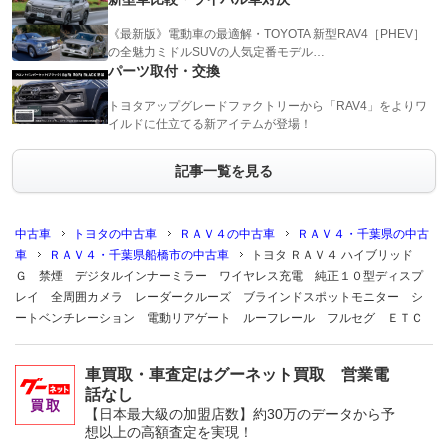
《最新版》電動車の最適解・TOYOTA 新型RAV4［PHEV］
の全魅力ミドルSUVの人気定番モデル…
パーツ取付・交換
トヨタアップグレードファクトリーから「RAV4」をよりワ
イルドに仕立てる新アイテムが登場！
記事一覧を見る
中古車
トヨタの中古車
ＲＡＶ４の中古車
ＲＡＶ４・千葉県の中古
車
ＲＡＶ４・千葉県船橋市の中古車
トヨタ ＲＡＶ４ ハイブリッド
Ｇ 禁煙 デジタルインナーミラー ワイヤレス充電 純正１０型ディスプ
レイ 全周囲カメラ レーダークルーズ ブラインドスポットモニター シ
ートベンチレーション 電動リアゲート ルーフレール フルセグ ＥＴＣ
車買取・車査定はグーネット買取 営業電
話なし
【日本最大級の加盟店数】約30万のデータから予
想以上の高額査定を実現！