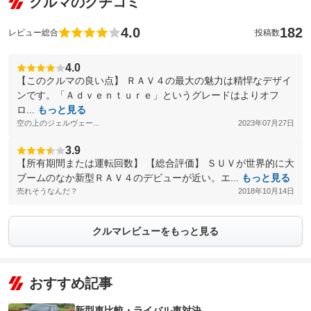
クルマのクチコミ
4.0
182
レビュー総合
投稿数
4.0
【このクルマの良い点】 ＲＡＶ４の最大の魅力は精悍なデザイ
ンです。「Ａｄｖｅｎｔｕｒｅ」というグレードはよりオフ
ロ...
もっと見る
空の上のジェルヴェー...
2023年07月27日
3.9
【所有期間または運転回数】 【総合評価】 ＳＵＶが世界的に大
ブームのなか新型ＲＡＶ４のデビューが近い。エ...
もっと見る
売れそうなんだ？
2018年10月14日
クルマレビューをもっと見る
おすすめ記事
新型車比較・ライバル車対決