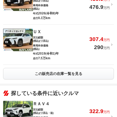
(税込)(リ済込)
車両本体価格
476.9
万円
(税込)
2026(令和8)年
年式
0.3万km
走行
ＵＸ
グーネットセレクト
支払総額
307.4
万円
(税込)(リ済込)
車両本体価格
290
万円
(税込)
2019(令和1)年
年式
7.5万km
走行
この販売店の在庫一覧を見る
探している条件に近いクルマ
ＲＡＶ４
支払総額
322.9
万円
(税込)(リ済込・追)