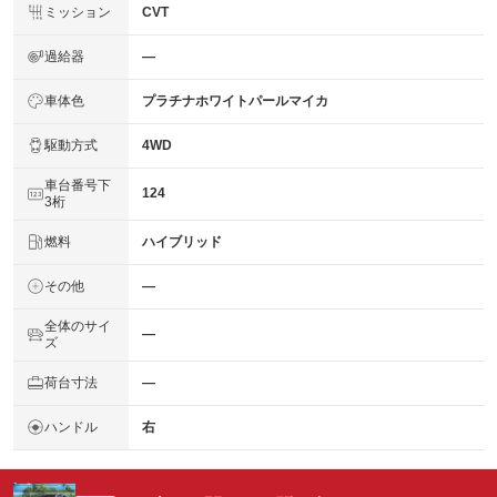
ミッション
CVT
過給器
―
車体色
プラチナホワイトパールマイカ
駆動方式
4WD
車台番号下
124
3桁
燃料
ハイブリッド
その他
―
全体のサイ
―
ズ
荷台寸法
―
ハンドル
右