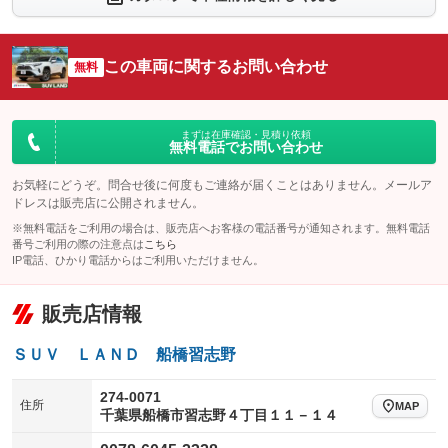
シートエアコン
全周囲カメラ
：装備あり
：装備あり
サイドカメラ
ルーフレール
この車両に関するお問い合わせ
：装備あり
無料
：装備あり
エアサスペンション
ヘッドライトウォッシャー
：装備なし
：装備なし
装備略号／用語解説
まずは在庫確認・見積り依頼
無料電話でお問い合わせ
お気軽にどうぞ。問合せ後に何度もご連絡が届くことはありません。メールア
ドレスは販売店に公開されません。
※無料電話をご利用の場合は、販売店へお客様の電話番号が通知されます。無料電話
番号ご利用の際の注意点は
こちら
IP電話、ひかり電話からはご利用いただけません。
販売店情報
ＳＵＶ ＬＡＮＤ 船橋習志野
274-0071
住所
MAP
千葉県船橋市習志野４丁目１１－１４