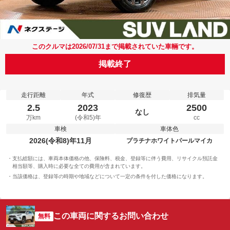
このクルマは2026/07/31まで掲載されていた車輛です。
掲載終了
走行距離
年式
修復歴
排気量
2.5
2023
2500
なし
万km
(令和5)年
cc
車検
車体色
2026(令和8)年11月
プラチナホワイトパールマイカ
支払総額には、車両本体価格の他、保険料、税金、登録等に伴う費用、リサイクル預託金
相当額等、購入時に必要な全ての費用が含まれています。
当該価格は、登録等の時期や地域などについて一定の条件を付した価格になります。
この車両に関するお問い合わせ
無料