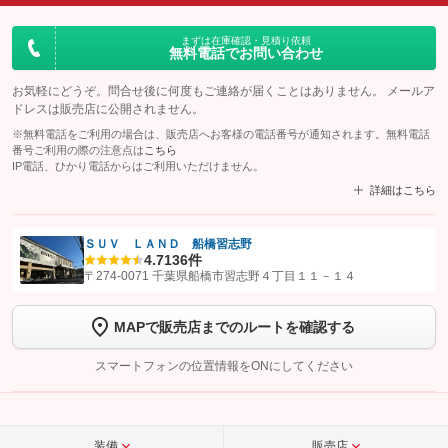
まずは在庫確認・見積り依頼
無料電話でお問い合わせ
お気軽にどうぞ。問合せ後に何度もご連絡が届くことはありません。 メールア
ドレスは販売店に公開されません。
※無料電話をご利用の場合は、販売店へお客様の電話番号が通知されます。無料電話
番号ご利用の際の注意点は
こちら
IP電話、ひかり電話からはご利用いただけません。
詳細はこちら
ＳＵＶ ＬＡＮＤ 船橋習志野
4.7
136件
【STEP1】
認証画面でグーネットを友だち追加してから「許可する」ボタンを押
〒274-0071 千葉県船橋市習志野４丁目１１－１４
します
MAPで販売店までのルートを確認する
【STEP2】
トーク画面で
ボタンをタップして問い合わせを
完了してください。
スマートフォンの位置情報をONにしてください
こちら
装備
販売店