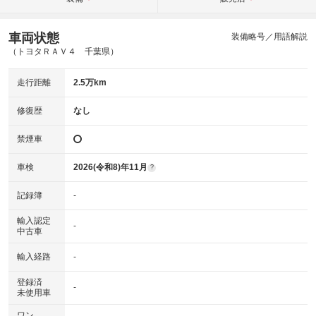
車両状態
装備略号／用語解説
（トヨタＲＡＶ４ 千葉県）
走行距離
2.5万km
修復歴
なし
禁煙車
車検
2026(令和8)年11月
?
記録簿
-
輸入認定
-
中古車
輸入経路
-
登録済
-
未使用車
ワン