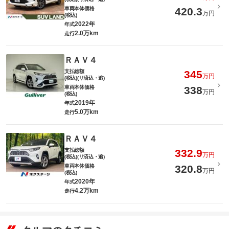
車両本体価格
420.3
万円
(税込)
2022年
年式
2.0万km
走行
ＲＡＶ４
支払総額
345
万円
(税込)(リ済込・追)
車両本体価格
338
万円
(税込)
2019年
年式
5.0万km
走行
ＲＡＶ４
支払総額
332.9
万円
(税込)(リ済込・追)
車両本体価格
320.8
万円
(税込)
2020年
年式
4.2万km
走行