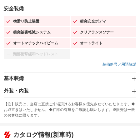
安全装備
横滑り防止装置
衝突安全ボディ
：装備あり
：装備あり
衝突被害軽減システム
クリアランスソナー
：装備あり
：装備あり
オートマチックハイビーム
オートライト
：装備あり
：装備あり
頸部衝撃緩和ヘッドレスト
：装備なし
装備略号／用語解説
基本装備
エアバッグ：運転席/助手席/サイド
外装・内装
：装備あり
スライドドア
カーナビ
：装備なし
：装備なし
【注】販売は、当店に直接ご来場頂けるお客様を優先させていただきます。◆
お取置きはいたしません。◆在庫の有無をご確認お願いします。※販売は一般
サンルーフ
ABS
TV：フルセグ
：装備なし
：装備あり
：装備あり
のお客様に限ります。
エアコン
Wエアコン
オーディオ
：装備あり
：装備なし
：装備なし
リフトアップ
パワーステアリング
カタログ情報(新車時)
ビジュアル
：装備なし
：装備あり
：装備なし