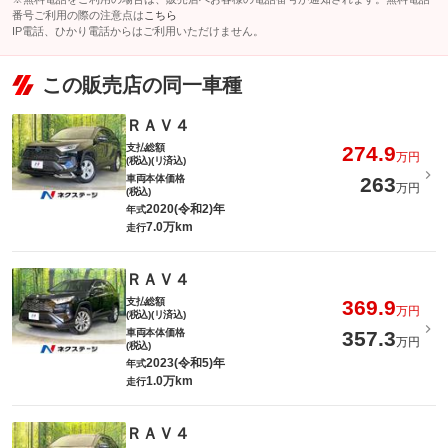
番号ご利用の際の注意点は
こちら
IP電話、ひかり電話からはご利用いただけません。
この販売店の同一車種
ＲＡＶ４
支払総額
274.9
万円
(税込)(リ済込)
車両本体価格
263
万円
(税込)
2020(令和2)年
年式
7.0万km
走行
ＲＡＶ４
支払総額
369.9
万円
(税込)(リ済込)
車両本体価格
357.3
万円
(税込)
2023(令和5)年
年式
1.0万km
走行
ＲＡＶ４