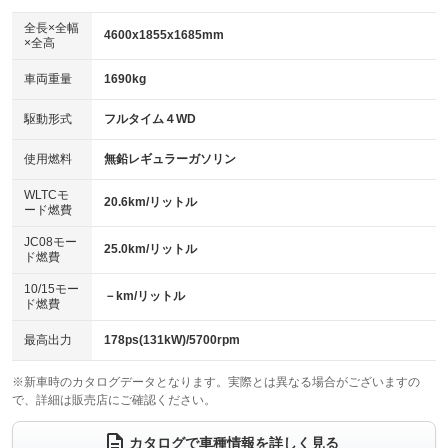
ダウンヒルアシストコントロール
アルミホイール：18インチ
：装備なし
：装備あり
全長×全幅
4600x1855x1685mm
×全高
パワーウィンドウ
盗難防止システム
革シート
ハーフレザーシート
：装備あり
：装備あり
：装備なし
：装備なし
車両重量
1690kg
アイドリングストップ
ドライブレコーダー
キーレス
LEDヘッドランプ
：装備あり
：装備あり
：装備あり
：装備あり
USB入力端子
Bluetooth接続
駆動形式
フルタイム４WD
HID(キセノンライト)
ポータブルナビ
：装備あり
：装備あり
：装備なし
：装備なし
100V電源
クリーンディーゼル
バックカメラ
ETC2.0
使用燃料
無鉛レギュラーガソリン
：装備なし
：装備なし
：装備あり
：装備あり
センターデフロック
エアロ
スマートキー
：装備なし
WLTCモ
：装備なし
：装備あり
20.6km/リットル
ード燃費
レンタカーアップ
展示・試乗車
ローダウン
ランフラットタイヤ
：装備なし
：装備なし
：装備なし
：装備なし
JC08モー
25.0km/リットル
ド燃費
電動格納ミラー
パワーシート
3列シート
：装備あり
：装備あり
：装備なし
10/15モー
装備略号／用語解説
－km/リットル
ベンチシート
フルフラットシート
ド燃費
：装備なし
：装備あり
チップアップシート
オットマン
：装備なし
：装備なし
最高出力
178ps(131kW)/5700rpm
電動格納サードシート
シートヒーター
：装備なし
：装備あり
※新車時のカタログデータとなります。実際とは異なる場合がございますの
で、詳細は販売店にご確認ください。
ウォークスルー
後席モニター
：装備なし
：装備なし
電動リアゲート
フロントカメラ
カタログで車種情報を詳しく見る
：装備あり
：装備あり