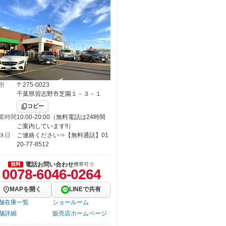
所
〒275-0023
千葉県習志野市芝園１－３－１
コピー
業時間
10:00-20:00（無料電話は24時間
ご案内しています!!）
休日
ご連絡ください⇒【無料通話】01
20-77-8512
電話お問い合わせ
無料
携帯可
0078-6046-0264
MAPを開く
LINEで共有
舗在庫一覧
ショールーム
舗詳細
販売店ホームページ