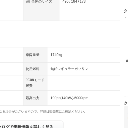
全体のサイズ
490 / 184 / 173
ク
（
車両重量
1740kg
使用燃料
無鉛レギュラーガソリン
JC08モード
－
燃費
最高出力
190ps(140kW)/6000rpm
ク
なる場合がございますので、詳細は販売店にご確認ください。
タログで車種情報を詳しく見る