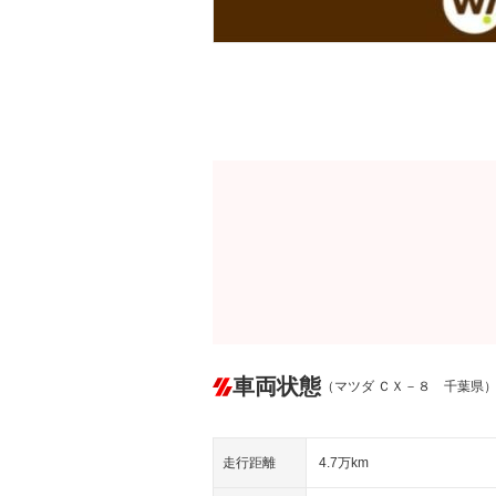
車両状態
（マツダ ＣＸ－８ 千葉県
走行距離
4.7万km