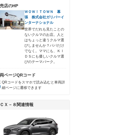
売店のHP
ＷＯＷ！ＴＯＷＮ 幕
張 株式会社ガリバーイ
ンターナショナル
世界でだれも見たことの
ないクルマのお店。人と
はちょっと違うクルマ選
びしませんか？パパだけ
でなく。ママにも、ＫＩ
ＤＳにも優しいクルマ選
びのテーマパーク。
両ページQRコード
QRコードをスマホで読み込むと車両詳
細ページに遷移できます
ＣＸ－８関連情報