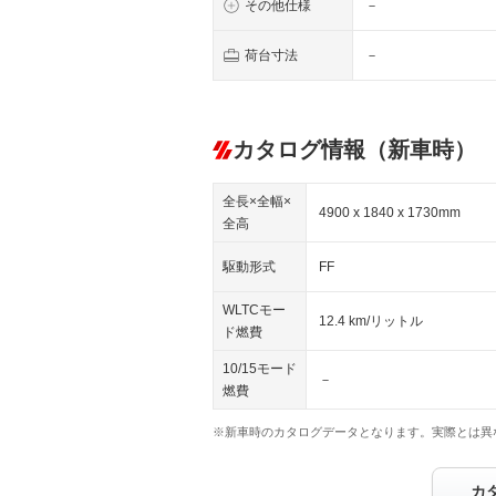
その他仕様
－
荷台寸法
－
カタログ情報（新車時）
全長×全幅×
4900 x 1840 x 1730mm
全高
駆動形式
FF
WLTCモー
12.4 km/リットル
ド燃費
10/15モード
－
燃費
※新車時のカタログデータとなります。実際とは異
カ