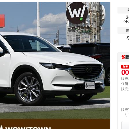
2
(令
無料
00
販売
住所
販売
販売
エリ