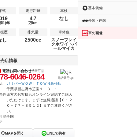
基本装備
年式
走行距離
車検
019
4.7
なし
外装・内装
和1)年
万km
修復歴
排気量
車体色
車の画像
なし
2500cc
スノーフレイ
クホワイトパ
ールマイカ
販売店情報
電話お問い合わせ
携帯可
78-6046-0264
電話番号QR
店
ガリバーＷＯＷ！ＴＯＷＮ幕張店
千葉県習志野市芝園１－３－１
条件
遠方のお客様もオンライン完結でご購入
いただけます。まずは無料通話【０１２
０－７７－８５１２】までご連絡くださ
い。
可能
全国
ア
MAPを開く
LINEで共有