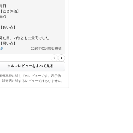
毎日
【総合評価】
満点
【良い点】
見た目、内装ともに最高でした
【悪い点】
今のところ無い
c8
2020年02月08日投稿
クルマレビューをすべて見る
該当車種に対してのレビューです。表示物
、販売店に対するレビューではありません。