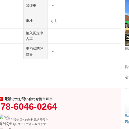
禁煙車
－
車検
なし
輸入認定中
－
古車
住
車両状態評
－
価書
営
定
電話でのお問い合わせ
携帯可
料
78-6046-0264
店
販売店への無料電話番号を
店
QRコードで読み取れます。