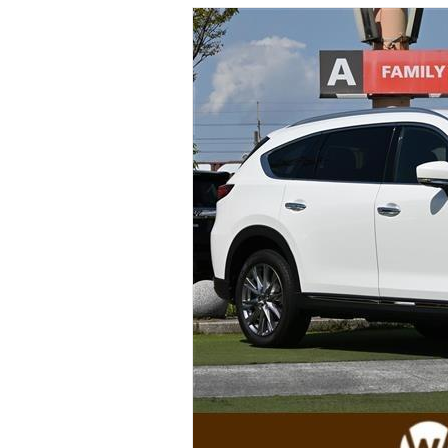
マガジン
車カタログ
自動車ローン
保険
レビュー
価格相場
教習所
用語集