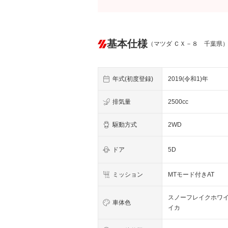
基本仕様
（マツダ ＣＸ－８ 千葉県
年式(初度登録)
2019(令和1)年
排気量
2500cc
駆動方式
2WD
ドア
5D
ミッション
MTモード付きAT
スノーフレイクホワ
車体色
イカ