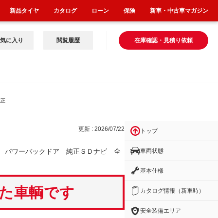
新品タイヤ
カタログ
ローン
保険
新車・中古車マガジン
気に入り
閲覧履歴
在庫確認・見積り依頼
純正
更新 : 2026/07/22
トップ
車両状態
 パワーバックドア 純正ＳＤナビ 全
基本仕様
いた車輌です
カタログ情報（新車時）
安全装備エリア