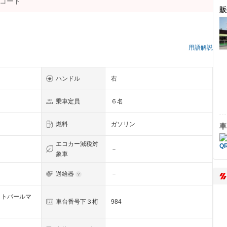
販
）
用語解説
ハンドル
右
乗車定員
６名
燃料
ガソリン
車
エコカー減税対
－
象車
過給器
－
イトパールマ
車台番号下３桁
984