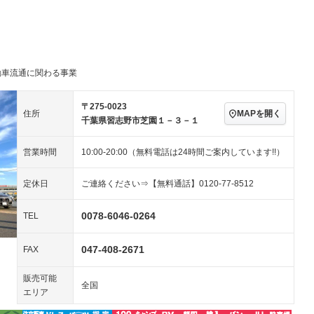
パワーステアリング
パワーウィンドウ
ビジュアル：-／DVD再
アルミホイール：19イ
生
ンチ
ングストップ
ドライブレコーダー
USB入力端子
ハーフレザーシート
キーレス
－
クリーンディーゼル
センターデフロック
－
－
動車流通に関わる事業
セノンライト)
ポータブルナビ
バックカメラ
－
－
乗車
電動格納ミラー
－
スマートキー
ローダウン
－
〒275-0023
MAPを開く
住所
装備略号／用語解説
千葉県習志野市芝園１－３－１
ート
3列シート
ベンチシート
－
営業時間
10:00-20:00（無料電話は24時間ご案内しています!!）
ップシート
オットマン
電動格納サードシート
－
－
スルー
後席モニター
電動リアゲート
定休日
ご連絡ください⇒【無料通話】0120-77-8512
アコン
全周囲カメラ
サイドカメラ
－
0078-6046-0264
TEL
ペンション
047-408-2671
FAX
装備略号／用語解説
販売可能
全国
エリア