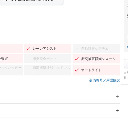
レーンアシスト
自動駐車システム
－
止装置
衝突安全ボディ
衝突被害軽減システム
－
チックハイビー
頸部衝撃緩和ヘッドレス
オートライト
－
ト
※
件
装備略号／用語解説
スライドドア
サンルーフ
－
－
Wエアコン
リフトアップ
－
－
TV：フルセグ