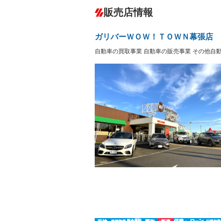
ダウンヒルアシストコントロール
－
販売店情報
オーディオ：CDまたはCDチェンジャー
盗難防止システム
アイドリ
－
ヘッドライトウォッシャ
革シート
－
－
ガリバーＷＯＷ！ＴＯＷＮ幕張店
ー
Bluetooth接続
100V電源
－
自動車の買取事業 自動車の販売事業 その他自
LEDヘッドランプ
HID(キ
－
レンタカーアップ
展示・試
－
－
ETC
エアロ
－
ランフラットタイヤ
パワーシ
－
フルフラットシート
チップア
－
－
シートヒーター
ウォーク
－
フロントカメラ
シートエ
－
－
ルーフレール
エアサス
－