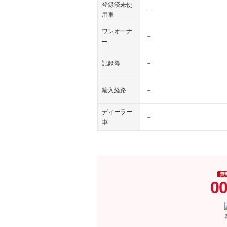
登録済未使
－
用車
ワンオーナ
－
ー
記録簿
－
輸入経路
－
ディーラー
－
車
無
00