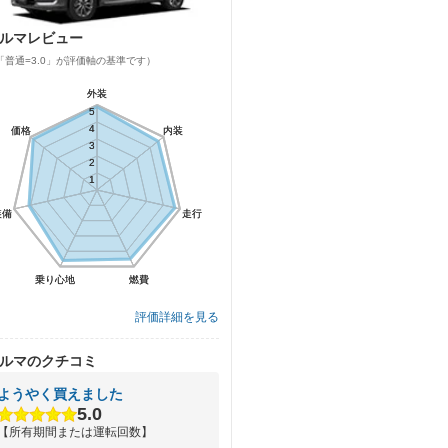
ルマレビュー
「普通=3.0」が評価軸の基準です）
外装
外装
5
5
4
4
価格
価格
内装
内装
3
3
2
2
1
1
装備
装備
走行
走行
乗り心地
乗り心地
燃費
燃費
評価詳細を見る
ルマのクチコミ
ようやく買えました
5.0
【所有期間または運転回数】