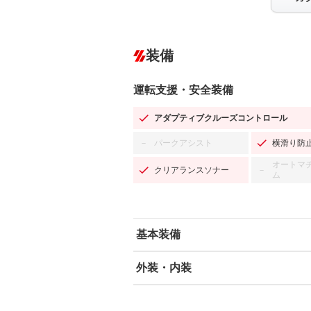
装備
運転支援・安全装備
アダプティブクルーズコントロール
パークアシスト
横滑り防
－
オートマ
クリアランスソナー
－
ム
基本装備
外装・内装
エアバッグ：運転席/助手席/サイド
ABS
エアコン
カーナビ：SDナビ