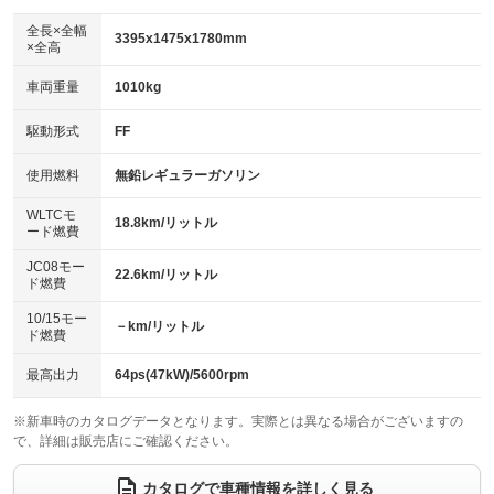
ダウンヒルアシストコントロール
：装備なし
アルミホイール：15インチ
全長×全幅
：装備あり
3395x1475x1780mm
×全高
パワーウィンドウ
盗難防止システム
：装備あり
：装備あり
革シート
ハーフレザーシート
：装備なし
：装備なし
車両重量
1010kg
アイドリングストップ
ドライブレコーダー
：装備あり
：装備あり
キーレス
LEDヘッドランプ
：装備あり
：装備あり
USB入力端子
Bluetooth接続
駆動形式
FF
：装備なし
：装備あり
HID(キセノンライト)
ポータブルナビ
：装備なし
：装備なし
100V電源
クリーンディーゼル
使用燃料
無鉛レギュラーガソリン
：装備なし
：装備なし
バックカメラ
ETC
：装備あり
：装備あり
センターデフロック
：装備なし
WLTCモ
エアロ
スマートキー
18.8km/リットル
：装備なし
：装備あり
ード燃費
レンタカーアップ
展示・試乗車
：装備なし
：装備なし
ローダウン
ランフラットタイヤ
：装備なし
：装備なし
JC08モー
22.6km/リットル
ド燃費
電動格納ミラー
：装備なし
パワーシート
3列シート
：装備なし
：装備なし
10/15モー
装備略号／用語解説
－km/リットル
ド燃費
ベンチシート
フルフラットシート
：装備あり
：装備なし
チップアップシート
オットマン
最高出力
64ps(47kW)/5600rpm
：装備なし
：装備なし
電動格納サードシート
シートヒーター
：装備なし
：装備なし
※新車時のカタログデータとなります。実際とは異なる場合がございますの
で、詳細は販売店にご確認ください。
ウォークスルー
後席モニター
：装備なし
：装備なし
カタログで車種情報を詳しく見る
電動リアゲート
フロントカメラ