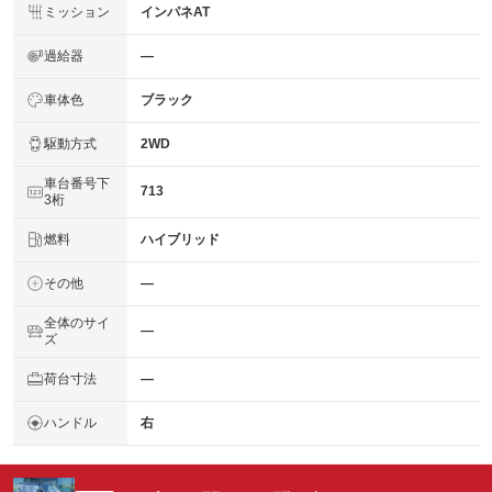
ミッション
インパネAT
過給器
―
車体色
ブラック
駆動方式
2WD
車台番号下
713
3桁
燃料
ハイブリッド
その他
―
全体のサイ
―
ズ
荷台寸法
―
ハンドル
右