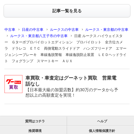
記事一覧を見る
中古車
日産の中古車
ルークスの中古車
ルークス・東京都の中古車
ルークス・東京都八王子市の中古車
日産 ルークス ハイウェイスタ
ー Ｇターボプロパイロットエディション プロパイロット 全方位カメ
ラ ドラレコ ＥＴＣ 両側電動スライドドア ハンズフリードア エマー
ジェンシーブレーキ 車線逸脱警報 車線逸脱防止装置 ＬＥＤヘッドライ
ト フォグランプ スマートキー ＡＵＸ
車買取・車査定はグーネット買取 営業電
話なし
【日本最大級の加盟店数】約30万のデータから予
想以上の高額査定を実現！
質問はコチラ
ヘルプ
推奨環境
個人情報保護方針