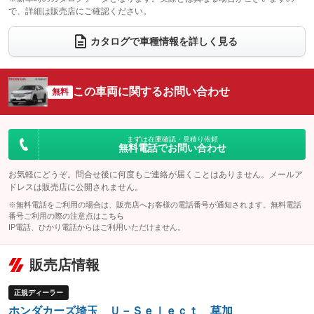
で、詳細は販売店にご確認ください。
ウォークスルー
後席モニター
：装備なし
：装備なし
電動リアゲート
フロントカメラ
カタログで車種情報を詳しく見る
：装備あり
：装備なし
シートエアコン
全周囲カメラ
：装備なし
：装備なし
サイドカメラ
ルーフレール
この車両に関するお問い合わせ
：装備なし
無料
：装備なし
エアサスペンション
ヘッドライトウォッシャー
：装備なし
：装備なし
装備略号／用語解説
まずは在庫確認・見積り依頼
無料電話でお問い合わせ
お気軽にどうぞ。問合せ後に何度もご連絡が届くことはありません。メールア
ドレスは販売店に公開されません。
※無料電話をご利用の場合は、販売店へお客様の電話番号が通知されます。無料電話
番号ご利用の際の注意点は
こちら
IP電話、ひかり電話からはご利用いただけません。
販売店情報
正規ディーラー
ホンダカーズ埼玉 Ｕ－Ｓｅｌｅｃｔ 草加