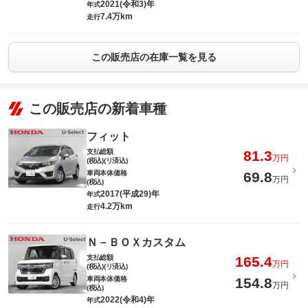
2021(令和3)年
年式
7.4万km
走行
この販売店の在庫一覧を見る
この販売店の新着車種
フィット
支払総額
81.3
万円
(税込)(リ済込)
車両本体価格
69.8
万円
(税込)
2017(平成29)年
年式
4.2万km
走行
Ｎ－ＢＯＸカスタム
支払総額
165.4
万円
(税込)(リ済込)
車両本体価格
154.8
万円
(税込)
2022(令和4)年
年式