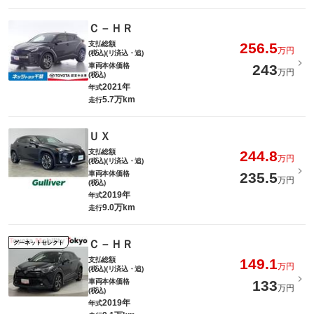
Ｃ－ＨＲ
支払総額
256.5
万円
(税込)(リ済込・追)
車両本体価格
243
万円
(税込)
2021年
年式
5.7万km
走行
ＵＸ
支払総額
244.8
万円
(税込)(リ済込・追)
車両本体価格
235.5
万円
(税込)
2019年
年式
9.0万km
走行
Ｃ－ＨＲ
グーネットセレクト
支払総額
149.1
万円
(税込)(リ済込・追)
車両本体価格
133
万円
(税込)
2019年
年式