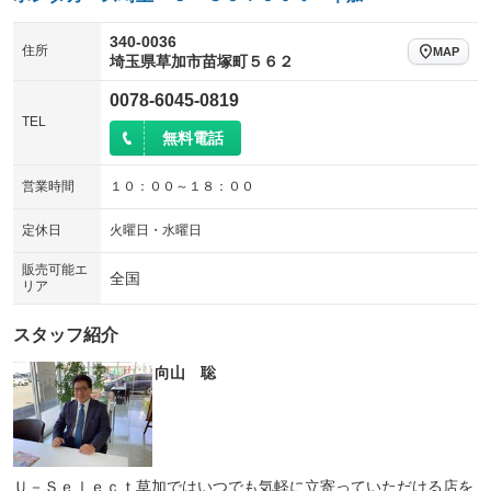
340-0036
住所
MAP
埼玉県草加市苗塚町５６２
0078-6045-0819
TEL
無料電話
営業時間
１０：００～１８：００
定休日
火曜日・水曜日
販売可能エ
全国
リア
スタッフ紹介
向山 聡
Ｕ－Ｓｅｌｅｃｔ草加ではいつでも気軽に立寄っていただける店を