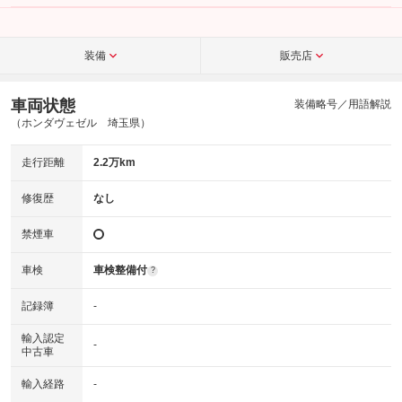
こちら
装備
販売店
車両状態
装備略号／用語解説
（ホンダヴェゼル 埼玉県）
走行距離
2.2万km
修復歴
なし
禁煙車
車検
車検整備付
?
記録簿
-
輸入認定
-
中古車
輸入経路
-