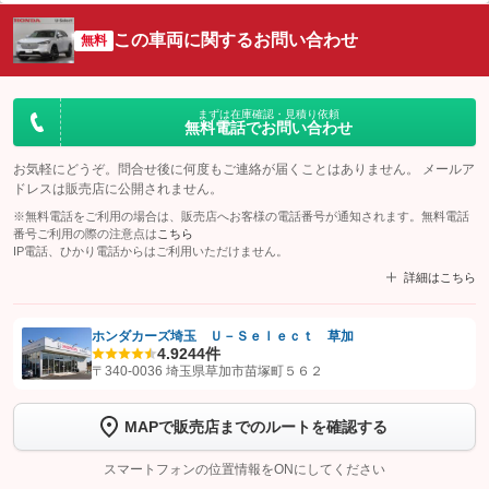
この車両に関するお問い合わせ
無料
まずは在庫確認・見積り依頼
無料電話でお問い合わせ
お気軽にどうぞ。問合せ後に何度もご連絡が届くことはありません。 メールア
ドレスは販売店に公開されません。
※無料電話をご利用の場合は、販売店へお客様の電話番号が通知されます。無料電話
番号ご利用の際の注意点は
こちら
IP電話、ひかり電話からはご利用いただけません。
詳細はこちら
ホンダカーズ埼玉 Ｕ－Ｓｅｌｅｃｔ 草加
4.9
244件
【STEP1】
認証画面でグーネットを友だち追加してから「許可する」ボタンを押
〒340-0036 埼玉県草加市苗塚町５６２
します
MAPで販売店までのルートを確認する
【STEP2】
トーク画面で
ボタンをタップして問い合わせを
完了してください。
スマートフォンの位置情報をONにしてください