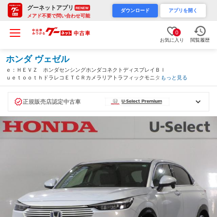
グーネットアプリ
RENEW
ダウンロード
アプリを開く
メアド不要で問い合わせ可能
0
お気に入り
閲覧履歴
ホンダ ヴェゼル
ｅ：ＨＥＶＺ ホンダセンシングホンダコネクトディスプレイＢｌ
ｕｅｔｏｏｔｈドラレコＥＴＣＲカメラリアトラフィックモニター
もっと見る
ブラインドスポットモニター 踏み間違え防止 ＬＥＤヘッドラ
イ ＷエアＢ ハーフ革 電動Ｒゲート（埼玉県）
正規販売店認定中古車