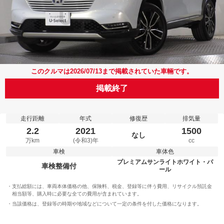
このクルマは2026/07/13まで掲載されていた車輛です。
掲載終了
走行距離
年式
修復歴
排気量
2.2
2021
1500
なし
万km
(令和3)年
cc
車検
車体色
プレミアムサンライトホワイト・パ
車検整備付
ール
支払総額には、車両本体価格の他、保険料、税金、登録等に伴う費用、リサイクル預託金
相当額等、購入時に必要な全ての費用が含まれています。
当該価格は、登録等の時期や地域などについて一定の条件を付した価格になります。