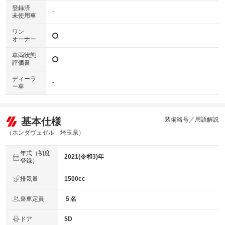
登録済
-
未使用車
ワン
オーナー
車両状態
評価書
ディーラ
-
ー車
基本仕様
装備略号／用語解説
（ホンダヴェゼル 埼玉県）
年式（初度
2021(令和3)年
登録）
排気量
1500cc
乗車定員
５名
ドア
5D