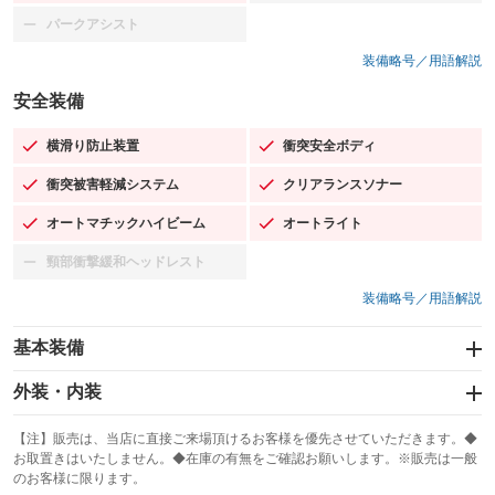
パークアシスト
：装備なし
装備略号／用語解説
安全装備
横滑り防止装置
衝突安全ボディ
：装備あり
：装備あり
衝突被害軽減システム
クリアランスソナー
：装備あり
：装備あり
オートマチックハイビーム
オートライト
：装備あり
：装備あり
頸部衝撃緩和ヘッドレスト
：装備なし
装備略号／用語解説
基本装備
エアバッグ：運転席/助手席/サイド
外装・内装
：装備あり
スライドドア
カーナビ：メモリーナビ他
：装備なし
：装備あり
【注】販売は、当店に直接ご来場頂けるお客様を優先させていただきます。◆
お取置きはいたしません。◆在庫の有無をご確認お願いします。※販売は一般
サンルーフ
ABS
TV：フルセグ
：装備なし
：装備あり
：装備あり
のお客様に限ります。