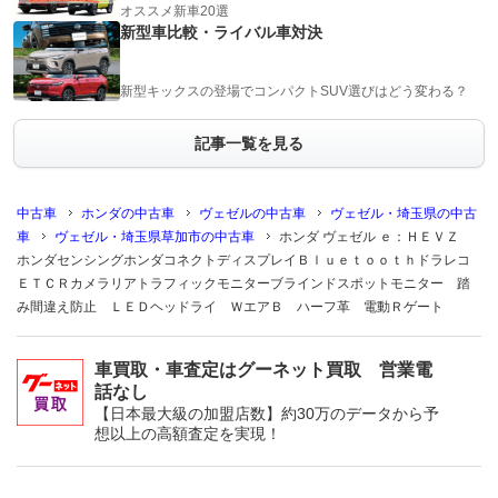
オススメ新車20選
新型車比較・ライバル車対決
新型キックスの登場でコンパクトSUV選びはどう変わる？
記事一覧を見る
中古車
ホンダの中古車
ヴェゼルの中古車
ヴェゼル・埼玉県の中古
車
ヴェゼル・埼玉県草加市の中古車
ホンダ ヴェゼル ｅ：ＨＥＶＺ
ホンダセンシングホンダコネクトディスプレイＢｌｕｅｔｏｏｔｈドラレコ
ＥＴＣＲカメラリアトラフィックモニターブラインドスポットモニター 踏
み間違え防止 ＬＥＤヘッドライ ＷエアＢ ハーフ革 電動Ｒゲート
車買取・車査定はグーネット買取 営業電
話なし
【日本最大級の加盟店数】約30万のデータから予
想以上の高額査定を実現！