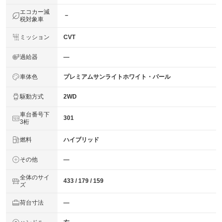
エコカー減
－
税対象車
ミッション
CVT
過給器
―
車体色
プレミアムサンライトホワイト・パール
駆動方式
2WD
車台番号下
301
3桁
燃料
ハイブリッド
その他
―
全体のサイ
433 / 179 / 159
ズ
荷台寸法
―