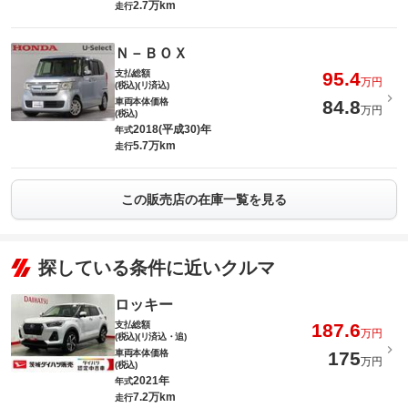
2.7万km
走行
Ｎ－ＢＯＸ
支払総額
95.4
万円
(税込)(リ済込)
車両本体価格
84.8
万円
(税込)
2018(平成30)年
年式
5.7万km
走行
この販売店の在庫一覧を見る
探している条件に近いクルマ
ロッキー
支払総額
187.6
万円
(税込)(リ済込・追)
車両本体価格
175
万円
(税込)
2021年
年式
7.2万km
走行