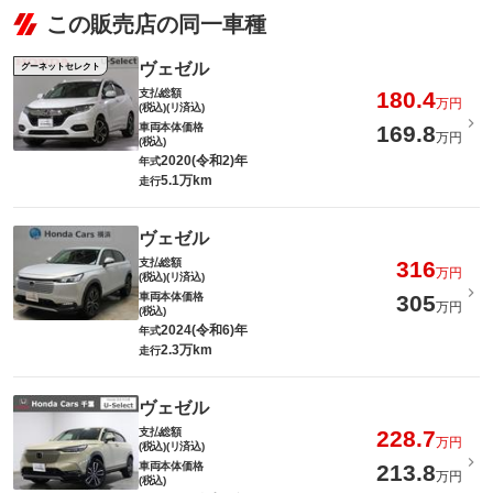
この販売店の同一車種
ヴェゼル
グーネットセレクト
支払総額
180.4
万円
(税込)(リ済込)
車両本体価格
169.8
万円
(税込)
2020(令和2)年
年式
5.1万km
走行
ヴェゼル
支払総額
316
万円
(税込)(リ済込)
車両本体価格
305
万円
(税込)
2024(令和6)年
年式
2.3万km
走行
ヴェゼル
支払総額
228.7
万円
(税込)(リ済込)
車両本体価格
213.8
万円
(税込)