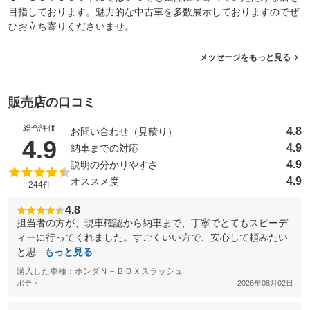
目指しております。魅力的な中古車を多数展示しておりますのでぜ
ひお立ち寄りくださいませ。
メッセージをもっと見る
販売店の口コミ
総合評価
4.8
お問い合わせ（見積り）
（5点満点中）
4.9
4.9
納車までの対応
4.9
説明の分かりやすさ
4.9
オススメ度
244件
4.8
担当者の方が、現車確認から納車まで、丁寧でとてもスピーデ
ィーに行ってくれました。すごくいい方で、安心して頼みたい
と思...
もっと見る
購入した車種：ホンダＮ－ＢＯＸスラッシュ
ポテト
2026年08月02日