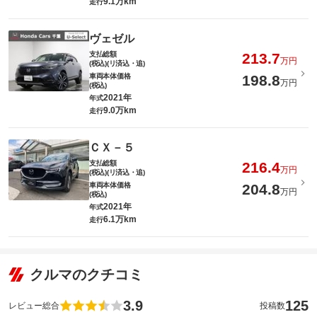
9.1万km
走行
ヴェゼル
支払総額
213.7
万円
(税込)(リ済込・追)
車両本体価格
198.8
万円
(税込)
2021年
年式
9.0万km
走行
ＣＸ－５
支払総額
216.4
万円
(税込)(リ済込・追)
車両本体価格
204.8
万円
(税込)
2021年
年式
6.1万km
走行
クルマのクチコミ
3.9
125
レビュー総合
投稿数