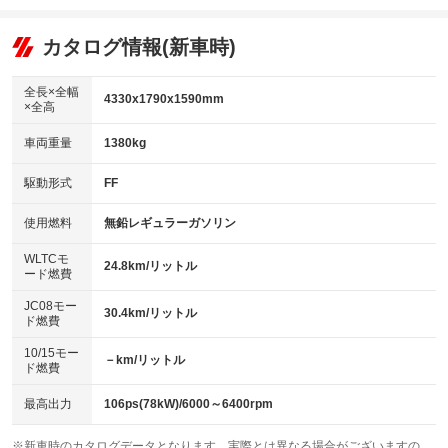
エアコン
Wエアコン
オーディオ：ミュージックプレイヤー接続可
：装備あり
：装備なし
：装備あり
リフトアップ
パワーステアリング
カタログ情報(新車時)
ビジュアル
：装備なし
：装備あり
：装備なし
ダウンヒルアシストコントロール
アルミホイール：アルミホイール
：装備なし
：装備あり
全長×全幅
4330x1790x1590mm
×全高
パワーウィンドウ
盗難防止システム
革シート
ハーフレザーシート
：装備あり
：装備あり
：装備なし
：装備なし
車両重量
1380kg
アイドリングストップ
ドライブレコーダー
キーレス
LEDヘッドランプ
：装備なし
：装備あり
：装備あり
：装備あり
USB入力端子
Bluetooth接続
駆動形式
FF
HID(キセノンライト)
ポータブルナビ
：装備あり
：装備あり
：装備なし
：装備なし
100V電源
クリーンディーゼル
バックカメラ
ETC
使用燃料
無鉛レギュラーガソリン
：装備なし
：装備なし
：装備あり
：装備あり
センターデフロック
エアロ
スマートキー
：装備なし
WLTCモ
：装備なし
：装備あり
24.8km/リットル
ード燃費
レンタカーアップ
展示・試乗車
ローダウン
ランフラットタイヤ
：装備なし
：装備なし
：装備なし
：装備なし
JC08モー
30.4km/リットル
ド燃費
電動格納ミラー
パワーシート
3列シート
：装備あり
：装備なし
：装備なし
10/15モー
装備略号／用語解説
－km/リットル
ベンチシート
フルフラットシート
ド燃費
：装備なし
：装備なし
チップアップシート
オットマン
：装備あり
：装備なし
最高出力
106ps(78kW)/6000～6400rpm
電動格納サードシート
シートヒーター
：装備なし
：装備あり
※新車時のカタログデータとなります。実際とは異なる場合がございますの