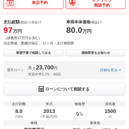
オンライン
来店予約
商談予約
支払総額
車両本体価格
(税込/リ済込)
(税込)
97
80.0
万円
万円
（諸費用17万円を含む）
法定整備：
整備付
保証：
12ヶ月・走行無制限
希望予算で相談してみる
価格変更をお知らせ
23,700
月々
円
通常ローン
詳細を見る
実質年率8.2%・48回
ローンについて相談する
走行距離
年式
修復歴
排気量
8.0
2013
1500
なし
万km
(平成25)年
cc
車検
車体色