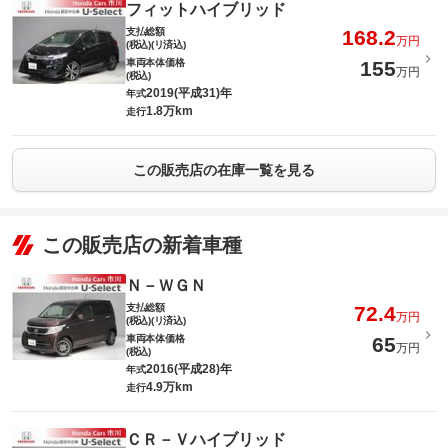
フィットハイブリッド
支払総額
168.2
万円
(税込)(リ済込)
車両本体価格
155
万円
(税込)
2019(平成31)年
年式
1.8万km
走行
この販売店の在庫一覧を見る
この販売店の新着車種
Ｎ－ＷＧＮ
支払総額
72.4
万円
(税込)(リ済込)
車両本体価格
65
万円
(税込)
2016(平成28)年
年式
4.9万km
走行
ＣＲ－Ｖハイブリッド