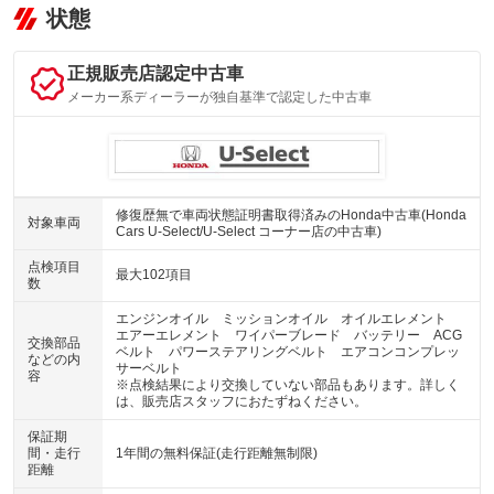
状態
正規販売店認定中古車
メーカー系ディーラーが独自基準で認定した中古車
修復歴無で車両状態証明書取得済みのHonda中古車(Honda
対象車両
Cars U-Select/U-Select コーナー店の中古車)
点検項目
最大102項目
数
エンジンオイル ミッションオイル オイルエレメント
エアーエレメント ワイパーブレード バッテリー ACG
交換部品
ベルト パワーステアリングベルト エアコンコンプレッ
などの内
サーベルト
容
※点検結果により交換していない部品もあります。詳しく
は、販売店スタッフにおたずねください。
保証期
間・走行
1年間の無料保証(走行距離無制限)
距離