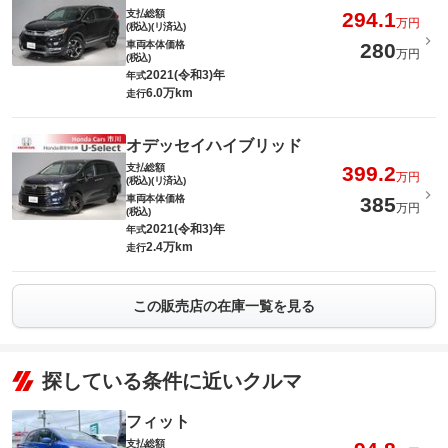
支払総額
294.1
万円
(税込)(リ済込)
車両本体価格
280
万円
(税込)
2021(令和3)年
年式
6.0万km
走行
オデッセイハイブリッド
支払総額
399.2
万円
(税込)(リ済込)
車両本体価格
385
万円
(税込)
2021(令和3)年
年式
2.4万km
走行
この販売店の在庫一覧を見る
探している条件に近いクルマ
フィット
支払総額