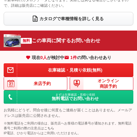
※新車時のカタログデータとなります。実際とは異なる場合がございますの
で、詳細は販売店にご確認ください。
ウォークスルー
後席モニター
：装備なし
：装備なし
電動リアゲート
フロントカメラ
カタログで車種情報を詳しく見る
：装備なし
：装備なし
シートエアコン
全周囲カメラ
：装備なし
：装備なし
サイドカメラ
ルーフレール
この車両に関するお問い合わせ
：装備なし
無料
：装備なし
エアサスペンション
ヘッドライトウォッシャー
：装備なし
：装備なし
現在
0
人
が検討中
1件
の問い合わせあり
装備略号／用語解説
在庫確認・見積り依頼(無料)
オンライン
来店予約
商談予約
まずは在庫確認・見積り依頼
無料電話でお問い合わせ
お気軽にどうぞ。問合せ後に何度もご連絡が届くことはありません。メールア
ドレスは販売店に公開されません。
※無料電話をご利用の場合は、販売店へお客様の電話番号が通知されます。無料電話
番号ご利用の際の注意点は
こちら
IP電話、ひかり電話からはご利用いただけません。