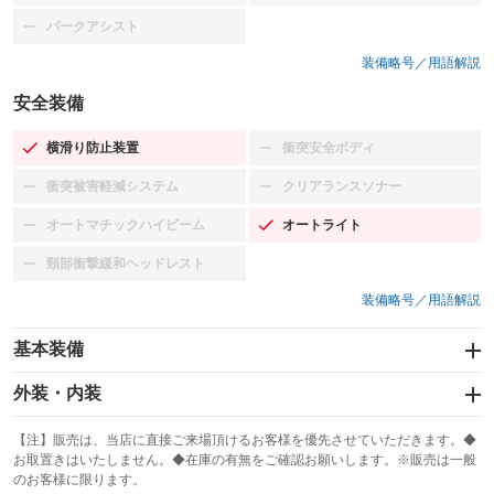
パークアシスト
：装備なし
装備略号／用語解説
安全装備
横滑り防止装置
衝突安全ボディ
：装備あり
：装備なし
衝突被害軽減システム
クリアランスソナー
：装備なし
：装備なし
オートマチックハイビーム
オートライト
：装備なし
：装備あり
頸部衝撃緩和ヘッドレスト
：装備なし
装備略号／用語解説
基本装備
エアバッグ：運転席/助手席
外装・内装
：装備あり
スライドドア
カーナビ：メモリーナビ他
：装備なし
：装備あり
【注】販売は、当店に直接ご来場頂けるお客様を優先させていただきます。◆
お取置きはいたしません。◆在庫の有無をご確認お願いします。※販売は一般
サンルーフ
ABS
TV：フルセグ
：装備なし
：装備あり
：装備あり
のお客様に限ります。