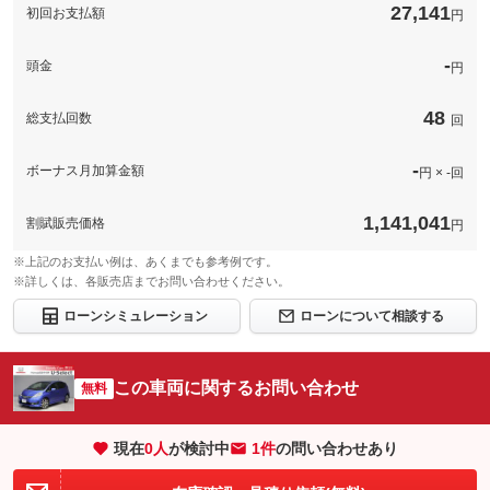
27,141
初回お支払額
円
このパックの見積もり依頼（無料）
-
頭金
円
48
総支払回数
回
-
ボーナス月加算金額
円 × -回
1,141,041
割賦販売価格
円
※上記のお支払い例は、あくまでも参考例です。
※詳しくは、各販売店までお問い合わせください。
ローンシミュレーション
ローンについて相談する
この車両に関するお問い合わせ
無料
現在
0
人
が検討中
1件
の問い合わせあり