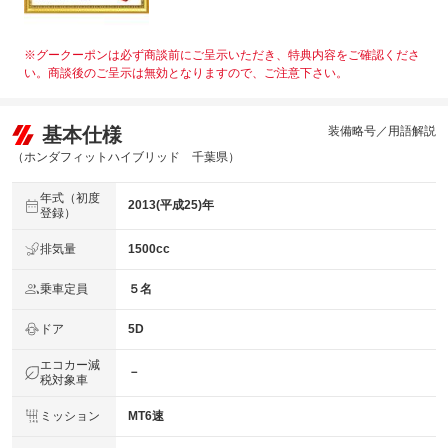
※グークーポンは必ず商談前にご呈示いただき、特典内容をご確認くださ
い。商談後のご呈示は無効となりますので、ご注意下さい。
基本仕様
装備略号／用語解説
（ホンダフィットハイブリッド 千葉県）
年式（初度
2013(平成25)年
登録）
排気量
1500cc
乗車定員
５名
ドア
5D
エコカー減
－
税対象車
ミッション
MT6速