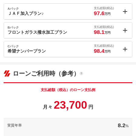
支払総額(税込)
Aパック
97.6
ＪＡＦ加入プラン♪
万円
内：オプシ
0.6
ョン価格
支払総額(税込)
Bパック
万円
98.1
(税込)
フロントガラス撥水加工プラン
万円
車両本体価
80.0
万円
内：オプシ
格
1.1
ョン価格
支払総額(税込)
Cパック
万円
98.4
(税込)
希望ナンバープラン
万円
車両本体価
80.0
万円
内：オプシ
格
1.4
ョン価格
パック内容
万円
(税込)
ローンご利用時（参考）
車両本体価
80.0
万円
ＪＡＦ加盟でもしもの時も安心です！困ったときの救世主です！
格
パック内容
困ったときの救世主ＪＡＦ♪カーライフをしっかりサポート致しま
支払総額（税込）のローン支払例
備考
す♪
フロントガラス撥水コーティングで視界良好です！
23,700
パック内容
フロントガラス撥水コーティングで視界良好です！
月々
円
備考
このパックの見積もり依頼（無料）
お好きな数字をお選びください！
8.2
このパックの見積もり依頼（無料）
実質年率
お好きな数字をお選びください！
%
備考