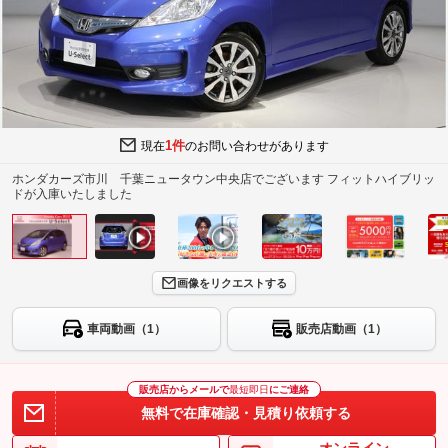
1件
現在
のお問い合わせがあります
ホンダカーズ市川 千葉ニュータウン中央店でございます フィットハイブリッ
ドが入庫いたしました
画像をリクエストする
車両動画（1）
販売店動画（1）
販売店からメールで
最短即日
にご連絡
無料で在庫確認・見積り依頼する