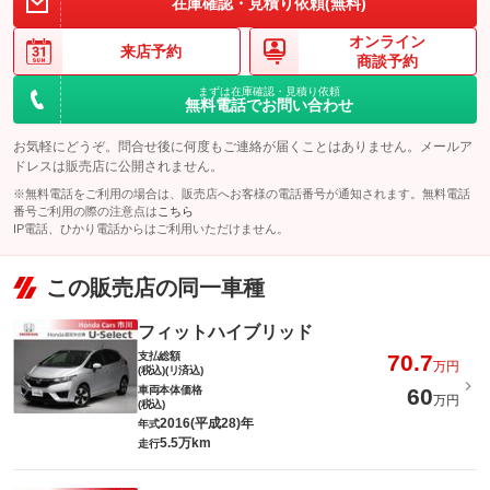
在庫確認・見積り依頼(無料)
オンライン
来店予約
商談予約
まずは在庫確認・見積り依頼
無料電話でお問い合わせ
お気軽にどうぞ。問合せ後に何度もご連絡が届くことはありません。メールア
ドレスは販売店に公開されません。
※無料電話をご利用の場合は、販売店へお客様の電話番号が通知されます。無料電話
番号ご利用の際の注意点は
こちら
IP電話、ひかり電話からはご利用いただけません。
この販売店の同一車種
フィットハイブリッド
支払総額
70.7
万円
(税込)(リ済込)
車両本体価格
60
万円
(税込)
2016(平成28)年
年式
5.5万km
走行