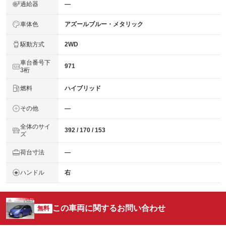
過給器
―
車体色
アズールブルー・メタリック
駆動方式
2WD
車台番号下
971
3桁
燃料
ハイブリッド
その他
―
全体のサイ
392 / 170 / 153
ズ
荷台寸法
―
ハンドル
右
この車両に関するお問い合わせ
無料