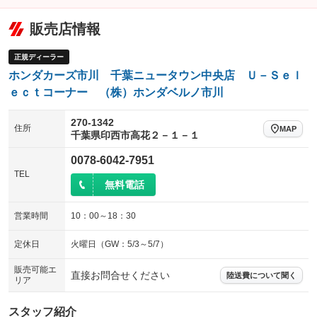
販売店情報
正規ディーラー
ホンダカーズ市川 千葉ニュータウン中央店 Ｕ－Ｓｅｌ
ｅｃｔコーナー （株）ホンダベルノ市川
270-1342
住所
MAP
千葉県印西市高花２－１－１
0078-6042-7951
TEL
無料電話
営業時間
10：00～18：30
定休日
火曜日（GW：5/3～5/7）
販売可能エ
直接お問合せください
陸送費について聞く
リア
スタッフ紹介