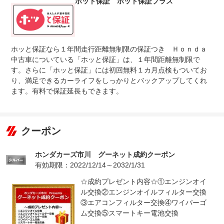
ホット保証 ホット保証プラス
ホッと保証なら１年間走行距離無制限の保証つき Ｈｏｎｄａ
中古車についている「ホッと保証」は、１年間距離無制限で
す。さらに「ホッと保証」には初回無料１カ月点検もついてお
り、満足できるカーライフをしっかりとバックアップしてくれ
ます。有料で保証延長もできます。
クーポン
ホンダカーズ市川 グーネット成約クーポン
有効期限：2022/12/14～2032/1/31
☆成約プレゼント内容☆①エンジンオイ
ル交換②エンジンオイルフィルター交換
③エアコンフィルター交換④ワイパーゴ
ム交換⑤スマートキー電池交換