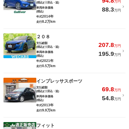
94.8
万円
(税込)(リ済込・追)
車両本体価格
88.3
万円
(税込)
2014年
年式
8.2万km
走行
２０８
支払総額
207.8
万円
(税込)(リ済込・追)
車両本体価格
195.9
万円
(税込)
2021年
年式
0.5万km
走行
インプレッサスポーツ
支払総額
69.8
万円
(税込)(リ済込・追)
車両本体価格
54.8
万円
(税込)
2013年
年式
9.9万km
走行
フィット