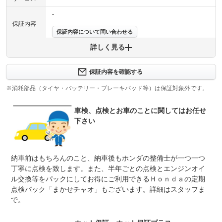
-
保証内容
保証内容について問い合わせる
詳しく見る
保証項目
-
修理回数
-
保証内容を確認する
※消耗部品（タイヤ・バッテリー・ブレーキパッド等）は保証対象外です。
上限金額
-
車検、点検とお車のことに関してはお任せ
免責金
無し
下さい
保証修理
-
受付先
整備付 法定12ヶ月または法定24ヶ月点検整備付
納車前はもちろんのこと、納車後もホンダの整備士が一つ一つ
法定整備
※車検なし・車検整備付の場合は法定24ヶ月点検整備付
※商用車は6ヶ月または12ヶ月点検整備付
丁寧に点検を致します。また、半年ごとの点検とエンジンオイ
ル交換等をパックにしてお得にご利用できるＨｏｎｄａの定期
お客様に安心してお乗り頂けるよう、当社サービス工場に
法定整備
点検パック「まかせチャオ」もございます。詳細はスタッフま
て車検整備を実施した上でお渡し致します。車検整備費用
について
は車両本体に含まれております。
で。