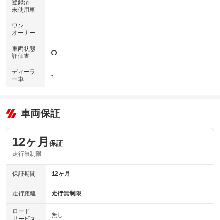
登録済
-
未使用車
ワン
-
オーナー
車両状態
評価書
ディーラ
-
ー車
車両保証
12ヶ月
保証
走行無制限
保証期間
12ヶ月
走行距離
走行無制限
ロード
無し
サービス