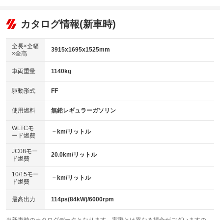
エアコン
Wエアコン
オーディオ：CDまたはCDチェンジャー
：装備あり
：装備なし
：装備あり
リフトアップ
パワーステアリング
カタログ情報(新車時)
ビジュアル
：装備なし
：装備あり
：装備なし
ダウンヒルアシストコントロール
アルミホイール：アルミホイール
：装備なし
：装備あり
全長×全幅
3915x1695x1525mm
×全高
パワーウィンドウ
盗難防止システム
革シート
ハーフレザーシート
：装備あり
：装備なし
：装備なし
：装備なし
車両重量
1140kg
アイドリングストップ
ドライブレコーダー
キーレス
LEDヘッドランプ
：装備なし
：装備なし
：装備あり
：装備なし
USB入力端子
Bluetooth接続
駆動形式
FF
HID(キセノンライト)
ポータブルナビ
：装備なし
：装備あり
：装備あり
：装備なし
100V電源
クリーンディーゼル
バックカメラ
ETC
使用燃料
無鉛レギュラーガソリン
：装備なし
：装備なし
：装備なし
：装備あり
センターデフロック
エアロ
スマートキー
：装備なし
WLTCモ
：装備なし
：装備なし
－km/リットル
ード燃費
レンタカーアップ
展示・試乗車
ローダウン
ランフラットタイヤ
：装備なし
：装備なし
：装備なし
：装備なし
JC08モー
20.0km/リットル
ド燃費
電動格納ミラー
パワーシート
3列シート
：装備あり
：装備なし
：装備なし
10/15モー
装備略号／用語解説
－km/リットル
ベンチシート
フルフラットシート
ド燃費
：装備なし
：装備なし
チップアップシート
オットマン
：装備あり
：装備なし
最高出力
114ps(84kW)/6000rpm
電動格納サードシート
シートヒーター
：装備なし
：装備なし