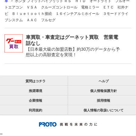
車
ホンダ フィットハイブリッド ＲＳ ＨＩＤ オートライト フルオー
トエアコン ＶＳＡ クルーズコントロール 電格ミラー ＥＴＣ 社外ナ
ビ Ｂｌｕｅｔｏｏｔｈ接続 １６インチアルミホイール ３モードドライ
ブシステム ＡＡＣ フルセグ
車買取・車査定はグーネット買取 営業電
話なし
【日本最大級の加盟店数】約30万のデータから予
想以上の高額査定を実現！
質問はコチラ
ヘルプ
推奨環境
個人情報保護方針
企業情報
採用情報
利用規約
個人情報の取扱いについて
"
"