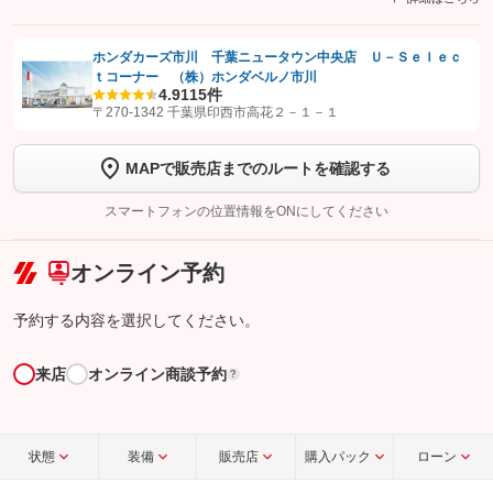
ホンダカーズ市川 千葉ニュータウン中央店 Ｕ－Ｓｅｌｅｃ
ｔコーナー （株）ホンダベルノ市川
【STEP1】
認証画面でグーネットを友だち追加してから「許可する」ボタンを押
4.9
115件
します
〒270-1342 千葉県印西市高花２－１－１
【STEP2】
トーク画面で
ボタンをタップして問い合わせを
MAPで販売店までのルートを確認する
完了してください。
スマートフォンの位置情報をONにしてください
こちら
オンライン予約
予約する内容を選択してください。
来店
オンライン商談予約
?
状態
装備
販売店
購入パック
ローン