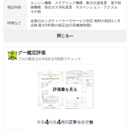
エンジン機構 ステアリング機構 動力伝達装置 電子制
保証内容
御機構 排出ガス浄化装置 サスペンション・アクスル
その他
全国のホンダディーラーでサービス対応 無料の初回1ヶ月
特徴など
点検 最大5年間の保証(走行距離無制限)
閉じる
グー鑑定評価
プロの鑑定士が4項目を5段階でチェック
評価書を見る
4
4
外装
内装
機関
修復歴
正常
無