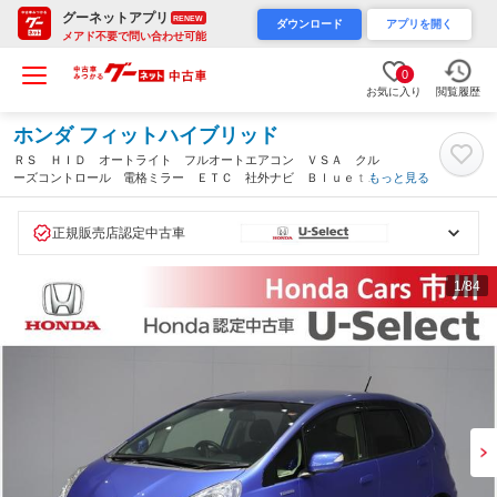
グーネットアプリ
RENEW
ダウンロード
アプリを開く
メアド不要で問い合わせ可能
0
お気に入り
閲覧履歴
ホンダ フィットハイブリッド
ＲＳ ＨＩＤ オートライト フルオートエアコン ＶＳＡ クル
ーズコントロール 電格ミラー ＥＴＣ 社外ナビ Ｂｌｕｅｔｏ
もっと見る
ｏｔｈ接続 １６インチアルミホイール ３モードドライブシステ
ム ＡＡＣ フルセグ（千葉県）
正規販売店認定中古車
1
/84