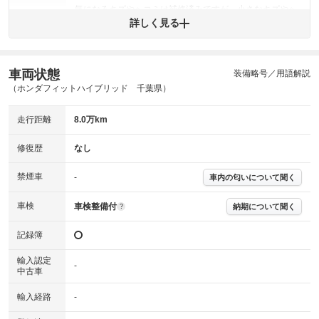
気になるキズやヘコミは補修済みですが、小さなキズやヘ
外装
コミが残っています。
詳しく見る
(車両外装)
キズ・へこみについて問い合わせる
内装
気になる汚れ等が、部分的にあります。
(内装状態)
車両状態
装備略号／用語解説
（ホンダフィットハイブリッド 千葉県）
主要機関に不具合はありません。
機関
走行距離
8.0万km
詳細は鑑定書をご確認ください。
修復歴
修復歴
なし
※グー鑑定は保証サービスではございません。購入時は必ず現車をご確認
下さい。
禁煙車
-
車内の匂いについて聞く
※実際にお渡しするコンディションチェックシートにつきましては、形式
および表示項目が異なる場合がございます。
※グー鑑定の評価はあくまでも記載している鑑定日の鑑定結果となりま
車検
車検整備付
納期について聞く
?
す。車両情報等の詳細は各販売店へお問い合わせ下さい。
記録簿
輸入認定
-
中古車
輸入経路
-