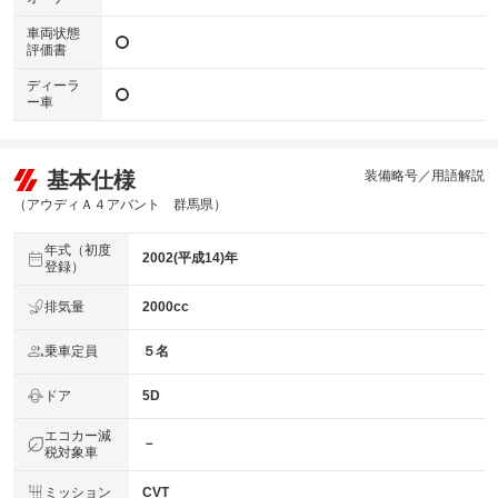
車両状態
評価書
ディーラ
ー車
基本仕様
装備略号／用語解説
（アウディＡ４アバント 群馬県）
年式（初度
2002(平成14)年
登録）
排気量
2000cc
乗車定員
５名
ドア
5D
エコカー減
－
税対象車
ミッション
CVT