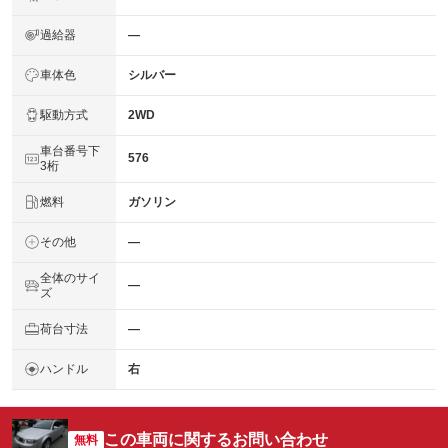
過給器
―
車体色
シルバー
駆動方式
2WD
車台番号下
576
3桁
燃料
ガソリン
その他
―
全体のサイ
―
ズ
荷台寸法
―
ハンドル
右
この車両に関するお問い合わせ
無料