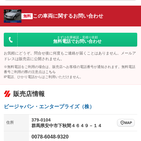
シートエアコン
全周囲カメラ
：装備なし
：装備なし
サイドカメラ
ルーフレール
この車両に関するお問い合わせ
：装備なし
無料
：装備なし
エアサスペンション
ヘッドライトウォッシャー
：装備なし
：装備なし
装備略号／用語解説
まずは在庫確認・見積り依頼
無料電話でお問い合わせ
お気軽にどうぞ。問合せ後に何度もご連絡が届くことはありません。メールア
ドレスは販売店に公開されません。
※無料電話をご利用の場合は、販売店へお客様の電話番号が通知されます。無料電話
番号ご利用の際の注意点は
こちら
IP電話、ひかり電話からはご利用いただけません。
販売店情報
ビージャパン・エンタープライズ（株）
379-0104
住所
MAP
群馬県安中市下秋間４６４９－１４
0078-6048-9320