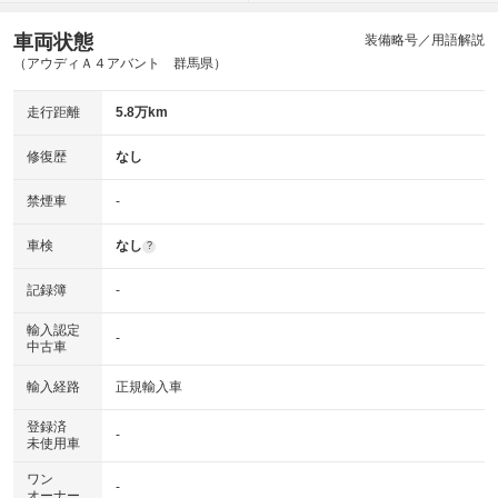
車両状態
装備略号／用語解説
（アウディＡ４アバント 群馬県）
走行距離
5.8万km
修復歴
なし
禁煙車
-
車検
なし
?
記録簿
-
輸入認定
-
中古車
輸入経路
正規輸入車
登録済
-
未使用車
ワン
-
オーナー