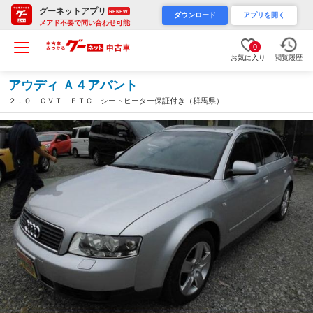
グーネットアプリ
RENEW
ダウンロード
アプリを開く
メアド不要で問い合わせ可能
0
お気に入り
閲覧履歴
アウディ Ａ４アバント
２．０ ＣＶＴ ＥＴＣ シートヒーター保証付き（群馬県）