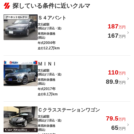
探している条件に近いクルマ
Ｓ４アバント
グーネットセレクト
支払総額
187
万円
(税込)(リ済込・追)
車両本体価格
167
万円
(税込)
2004年
年式
12.2万km
走行
ＭＩＮＩ
支払総額
110
万円
(税込)(リ済込・追)
車両本体価格
89.9
万円
(税込)
2017年
年式
8.1万km
走行
Ｃクラスステーションワゴン
支払総額
79.5
万円
(税込)(リ済込・追)
車両本体価格
65
万円
(税込)