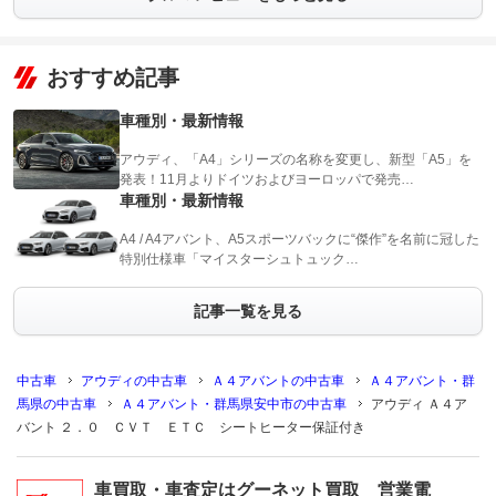
おすすめ記事
車種別・最新情報
アウディ、「A4」シリーズの名称を変更し、新型「A5」を
発表！11月よりドイツおよびヨーロッパで発売…
車種別・最新情報
A4 / A4アバント、A5スポーツバックに“傑作”を名前に冠した
特別仕様車「マイスターシュトュック…
記事一覧を見る
中古車
アウディの中古車
Ａ４アバントの中古車
Ａ４アバント・群
馬県の中古車
Ａ４アバント・群馬県安中市の中古車
アウディ Ａ４ア
バント ２．０ ＣＶＴ ＥＴＣ シートヒーター保証付き
車買取・車査定はグーネット買取 営業電