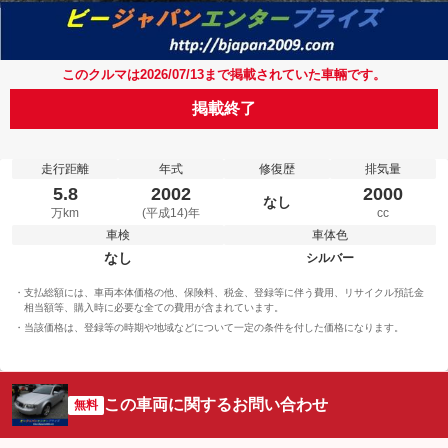
このクルマは2026/07/13まで掲載されていた車輛です。
掲載終了
走行距離
年式
修復歴
排気量
5.8
2002
2000
なし
万km
(平成14)年
cc
車検
車体色
なし
シルバー
支払総額には、車両本体価格の他、保険料、税金、登録等に伴う費用、リサイクル預託金
相当額等、購入時に必要な全ての費用が含まれています。
当該価格は、登録等の時期や地域などについて一定の条件を付した価格になります。
この車両に関するお問い合わせ
無料