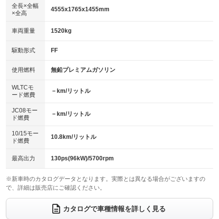
アルミホイール：アルミホイール
：装備なし
：装備あり
全長×全幅
4555x1765x1455mm
×全高
パワーウィンドウ
盗難防止システム
革シート
ハーフレザーシート
：装備あり
：装備なし
：装備なし
：装備なし
車両重量
1520kg
アイドリングストップ
ドライブレコーダー
キーレス
LEDヘッドランプ
：装備なし
：装備なし
：装備なし
：装備なし
USB入力端子
Bluetooth接続
駆動形式
FF
HID(キセノンライト)
ポータブルナビ
：装備なし
：装備なし
：装備なし
：装備なし
100V電源
クリーンディーゼル
バックカメラ
ETC
使用燃料
無鉛プレミアムガソリン
：装備なし
：装備なし
：装備なし
：装備あり
センターデフロック
エアロ
スマートキー
：装備なし
WLTCモ
：装備なし
：装備なし
－km/リットル
ード燃費
レンタカーアップ
展示・試乗車
ローダウン
ランフラットタイヤ
：装備なし
：装備なし
：装備なし
：装備なし
JC08モー
－km/リットル
ド燃費
電動格納ミラー
パワーシート
3列シート
：装備なし
：装備なし
：装備なし
10/15モー
装備略号／用語解説
10.8km/リットル
ベンチシート
フルフラットシート
ド燃費
：装備なし
：装備なし
チップアップシート
オットマン
：装備なし
：装備なし
最高出力
130ps(96kW)/5700rpm
電動格納サードシート
シートヒーター
：装備なし
：装備あり
※新車時のカタログデータとなります。実際とは異なる場合がございますの
で、詳細は販売店にご確認ください。
ウォークスルー
後席モニター
：装備なし
：装備なし
電動リアゲート
フロントカメラ
カタログで車種情報を詳しく見る
：装備なし
：装備なし