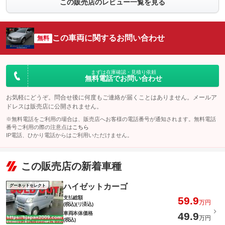
この販売店のレビュー一覧を見る
この車両に関するお問い合わせ
無料
まずは在庫確認・見積り依頼
無料電話でお問い合わせ
お気軽にどうぞ。問合せ後に何度もご連絡が届くことはありません。メールア
ドレスは販売店に公開されません。
※無料電話をご利用の場合は、販売店へお客様の電話番号が通知されます。無料電話
番号ご利用の際の注意点は
こちら
IP電話、ひかり電話からはご利用いただけません。
この販売店の新着車種
ハイゼットカーゴ
グーネットセレクト
支払総額
59.9
万円
(税込)(リ済込)
車両本体価格
49.9
万円
(税込)