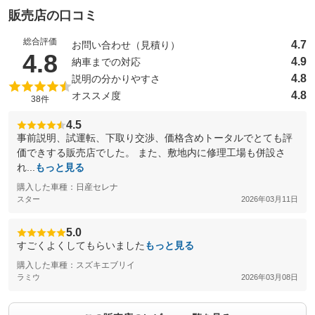
販売店の口コミ
総合評価
4.7
お問い合わせ（見積り）
（5点満点中）
4.8
4.9
納車までの対応
4.8
説明の分かりやすさ
4.8
オススメ度
38件
4.5
事前説明、試運転、下取り交渉、価格含めトータルでとても評
価できする販売店でした。 また、敷地内に修理工場も併設さ
れ...
もっと見る
購入した車種：日産セレナ
スター
2026年03月11日
5.0
すごくよくしてもらいました
もっと見る
購入した車種：スズキエブリイ
ラミウ
2026年03月08日