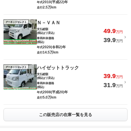
2010(平成22)年
年式
2.5万km
走行
Ｎ－ＶＡＮ
グーネットセレクト
支払総額
49.9
万円
(税込)(リ済込)
車両本体価格
39.9
万円
(税込)
2020(令和2)年
年式
14.5万km
走行
ハイゼットトラック
グーネットセレクト
支払総額
39.9
万円
(税込)(リ済込)
車両本体価格
31.9
万円
(税込)
2008(平成20)年
年式
5.0万km
走行
この販売店の在庫一覧を見る