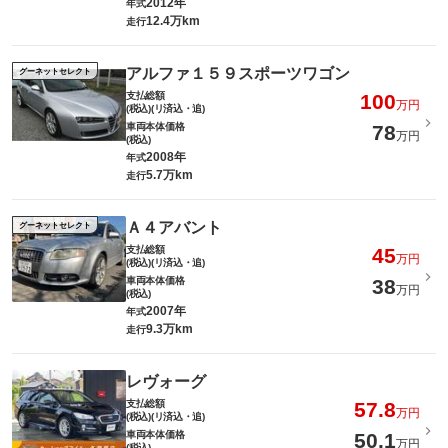
2012年
年式
12.4万km
走行
アルファ１５９スポーツワゴン
グーネットセレクト
支払総額
100
万円
(税込)(リ済込・追)
車両本体価格
78
万円
(税込)
2008年
年式
5.7万km
走行
Ａ４アバント
グーネットセレクト
支払総額
45
万円
(税込)(リ済込・追)
車両本体価格
38
万円
(税込)
2007年
年式
9.3万km
走行
レヴォーグ
支払総額
57.8
万円
(税込)(リ済込・追)
車両本体価格
50.1
万円
(税込)