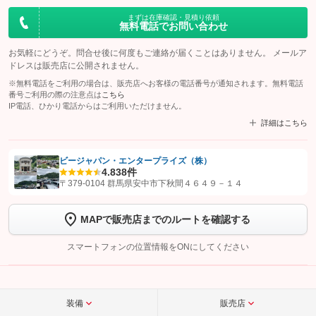
まずは在庫確認・見積り依頼
無料電話でお問い合わせ
お気軽にどうぞ。問合せ後に何度もご連絡が届くことはありません。 メールア
ドレスは販売店に公開されません。
※無料電話をご利用の場合は、販売店へお客様の電話番号が通知されます。無料電話
番号ご利用の際の注意点は
こちら
IP電話、ひかり電話からはご利用いただけません。
詳細はこちら
ビージャパン・エンタープライズ（株）
4.8
38件
【STEP1】
認証画面でグーネットを友だち追加してから「許可する」ボタンを押
〒379-0104 群馬県安中市下秋間４６４９－１４
します
MAPで販売店までのルートを確認する
【STEP2】
トーク画面で
ボタンをタップして問い合わせを
完了してください。
スマートフォンの位置情報をONにしてください
こちら
装備
販売店