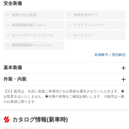
安全装備
横滑り防止装置
衝突安全ボディ
：装備なし
：装備なし
衝突被害軽減システム
クリアランスソナー
：装備なし
：装備なし
オートマチックハイビーム
オートライト
：装備なし
：装備なし
頸部衝撃緩和ヘッドレスト
：装備なし
装備略号／用語解説
基本装備
エアバッグ：運転席/助手席
外装・内装
：装備あり
スライドドア
カーナビ
：装備なし
：装備なし
【注】販売は、当店に直接ご来場頂けるお客様を優先させていただきます。◆
お取置きはいたしません。◆在庫の有無をご確認お願いします。※販売は一般
サンルーフ
ABS
TV
：装備なし
：装備あり
：装備なし
のお客様に限ります。
エアコン
Wエアコン
オーディオ：CDまたはCDチェンジャー
：装備あり
：装備なし
：装備あり
リフトアップ
パワーステアリング
カタログ情報(新車時)
ビジュアル
：装備なし
：装備あり
：装備なし
ダウンヒルアシストコントロール