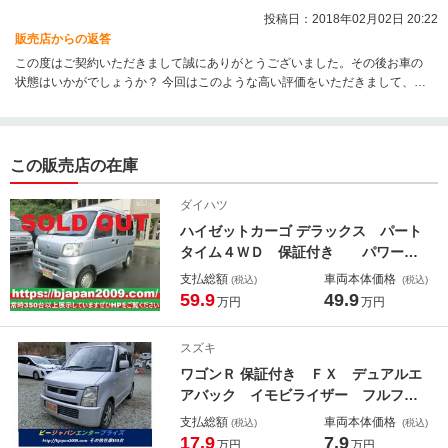
投稿日：2018年02月02日 20:22
販売店からの返答
この度はご契約いただきまして誠にありがとうございました。その後お車の
状態はいかがでしょうか？ 今回はこのような高い評価をいただきまして、社
員一同心から感謝しております。何かお困りの際はぜひお気軽にお立ち寄り
ください。 今後とも、どうぞ宜しくお願い致します。
この販売店の在庫
ダイハツ
ハイゼットカーゴ デラックス パート
タイム４ＷＤ 保証付き パワース
テアリング エアバッグ エアコン
支払総額
車両本体価格
(税込)
(税込)
キーレスエントリー 前席パワーウイ
59.9
49.9
万円
万円
ンドウ
スズキ
ワゴンＲ 保証付き ＦＸ デュアルエ
アバック イモビライザー フルフラ
ットシート 衝突安全ボディ エアコ
支払総額
車両本体価格
(税込)
(税込)
ン ＰＳ アルミホイール パワーウ
17.9
7.9
万円
万円