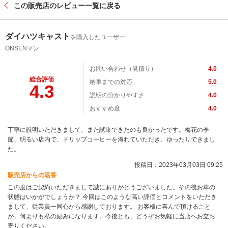
この販売店のレビュー一覧に戻る
ダイハツキャスト
を購入したユーザー
ONSENマン
お問い合わせ（見積り）
4.0
総合評価
納車までの対応
5.0
4.3
説明の分かりやすさ
4.0
おすすめ度
4.0
丁寧に説明いただきまして、また試乗できたのも良かったです。梅花の季
節、明るい店内で、ドリップコーヒーを淹れていただき、ゆったりできまし
た。
投稿日：2023年03月03日 09:25
販売店からの返答
この度はご契約いただきまして誠にありがとうございました。その後お車の
状態はいかがでしょうか？ 今回はこのような高い評価とコメントをいただき
まして、従業員一同心から感謝しております。 お客様に喜んで頂けること
が、何よりも私の励みになります。今後とも、どうぞお気軽に当店へお立ち
寄りください。