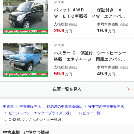
スズキ
パレット ４ＷＤ Ｌ 保証付き Ａ
Ｗ ＥＴＣ車載器 ＰＷ エアーバッ
グ 盗難防止 ＰＳ フルフラッ
支払総額
車両本体価格
(税込)
(税込)
ト キーレス ＡＣ ベンチシー
29.9
19.9
万円
万円
ト ＡＢＳ シートヒーター 衝突安
全ボディ スマートキーシステム デ
スズキ
ュアルエアバック
ハスラー Ｇ 保証付 シートヒーター
搭載 エネチャージ 両席エアバッ
ク イモビライザー エアバック 横
支払総額
車両本体価格
(税込)
(税込)
滑防止装置 フルフラットシート キ
59.9
49.9
万円
万円
ーレスエントリ スマートキ メモリ
－ナビ ベンチＳ 全席ＰＷ ＡＣ
在庫一覧を見る
ＡＢＳ付 ワンセグ
中古車
中古車販売店
群馬県の中古車販売店
安中市の中古車販売店
ビージャパン・エンタープライズ（株）
レビュー一覧
ONSENマンさんのレビュー詳細
中古車探しに役立つ情報