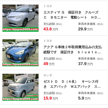
テアリング ワンセグテレビ 運転席
トヨタ
エアバック Ｂカメ
エスティマ Ｇ 保証付き クルーズ
Ｃ Ｂモニター 電動シート ＨＤＤ
ナビ Ｗエアコン エアバック スマ
支払総額
車両本体価格
(税込)
(税込)
キー エアコン ３列シート ＡＢ
43.6
29.9
万円
万円
Ｓ ナビＴＶ オットマン キーレ
ス フルフラット ウォークスルー
トヨタ
盗難防止装置 ＰＳ
アクア Ｇ車検２年取得費用込みの支払
総額です 保証付き ｂｌｕｅｔｏｏ
ｔｈ 運転席シートヒーター Ａスト
支払総額
車両本体価格
(税込)
(税込)
ップ ＳＤナビゲーション スマ－ト
49
37.9
万円
万円
キ－ ダブルエアバッグ リアカメ
ラ ＥＳＰ 衝突安全ボディ ＡＵＴ
ホンダ
Ｏエアコン ナビＴＶ キーフリーシ
ゼスト Ｄ Ｄ（４名） キーレス付
ステム ＥＴＣ
き エアバック Ｗエアバック スマ
ートキー付き ＰＷ アルミホイー
支払総額
車両本体価格
(税込)
(税込)
ル オ－トエアコン パワステ ベン
15.9
5.9
万円
万円
チシートフルフラット ベンチシ－
ト ＡＢＳ