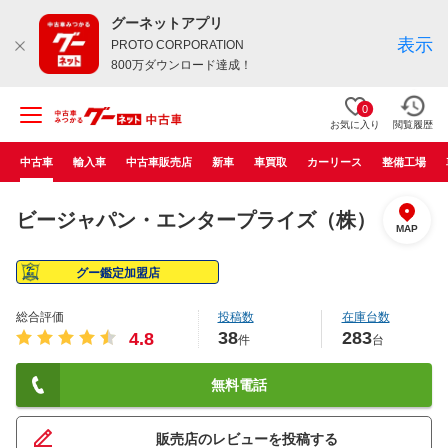
グーネットアプリ
表示
PROTO CORPORATION
800万ダウンロード達成！
0
お気に入り
閲覧履歴
中古車
輸入車
中古車販売店
新車
車買取
カーリース
整備工場
ビージャパン・エンタープライズ（株）
MAP
グー鑑定加盟店
総合評価
投稿数
在庫台数
38
283
4.8
件
台
無料電話
販売店のレビューを投稿する