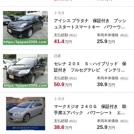
ィンド フロントベンチシート ワイ
ヤレスキー 運転席エアバック ＣＤ
トヨタ
再生可能
アイシス プラタナ 保証付き プッシ
ュスタートスマートキー パワーウイ
ンドウ キーレスエントリー ダブル
支払総額
車両本体価格
(税込)
(税込)
エアバッグ ナビ ＳＤナビ オート
41.4
25.9
万円
万円
エアコン イモビライザー ＥＴＣ
パワステ 両側電動スライドドア Ａ
日産
ＢＳ 衝突安全ボディ
セレナ ２０Ｘ Ｓ－ハイブリッド 保
証付き フルセグテレビ インテリジ
ェントキー キーレスエントリー メ
支払総額
車両本体価格
(税込)
(税込)
モリーナビ オートエアコン オート
50.9
39.9
万円
万円
クルーズコントロール ダブルエアコ
ン ＥＴＣ 寒冷地仕様 三列シー
トヨタ
ト 運転席エアバッグ フルフラット
マークＸジオ ２４０Ｇ 保証付き 助
シート
手席エアバック パワーシート エア
コン パワーウインドウ ＡＢＳ カ
支払総額
車両本体価格
(税込)
(税込)
ーテンエアバック キーレスエントリ
38.6
25.9
万円
万円
ー スマキー ナビ＆ＴＶ パワース