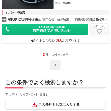
保証
保証無
オンライン商談可
福岡県北九州市小倉南区
株式会社 藤戸輪業 ＜防衛省共済組合指定店＞
お気に入り
まずは在庫確認・見積依頼
無料通話でお問い合わせ
8人
今あなたの他に
が見ています
3
件中 1~3
件を表示
1
この条件でよく検索しますか？
アウディ Ａ４アバント(８Ｅ)
この条件をお気に入りする