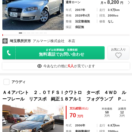
8,200
通常ローン
月々
円
年式
2007年
走行
3.9万km
車検
2028年4月
排気
2000cc
整備
法定整備無
修復
なし
保証
保証無
埼玉県所沢市
アルマージ株式会社 本店
お気に入り
まずは在庫確認・見積依頼
無料通話でお問い合わせ
6人
今あなたの他に
が見ています
アウディ
Ａ４アバント ２．０ＴＦＳＩクワトロ ターボ ４ＷＤ ル
ーフレール リアスポ 純正１８アルミ フォグランプ ＰＷ
シート カロッツェリアナビ 衝撃緩和ヘッドレスト 横滑り
支払総額
(税込)
本体価格
諸費用
防止 スマートキー 盗難防止 ＥＴＣ オートエアコン エ
58
12
70
万円
万円
万円
アバック
年式
2006年
走行
6.8万km
車検
車検整備付
排気
2000cc