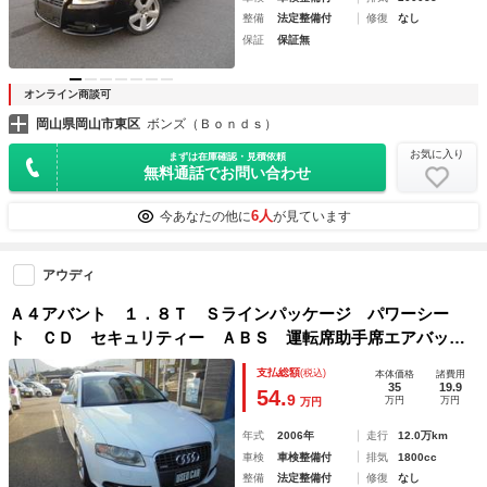
整備
法定整備付
修復
なし
保証
保証無
オンライン商談可
岡山県岡山市東区
ボンズ（Ｂｏｎｄｓ）
お気に入り
まずは在庫確認・見積依頼
無料通話でお問い合わせ
6人
今あなたの他に
が見ています
アウディ
Ａ４アバント １．８Ｔ Ｓラインパッケージ パワーシー
ト ＣＤ セキュリティー ＡＢＳ 運転席助手席エアバッ
ク エアコン パワステ パワーウインド
支払総額
(税込)
本体価格
諸費用
35
19.9
54.
9
万円
万円
万円
年式
2006年
走行
12.0万km
車検
車検整備付
排気
1800cc
整備
法定整備付
修復
なし