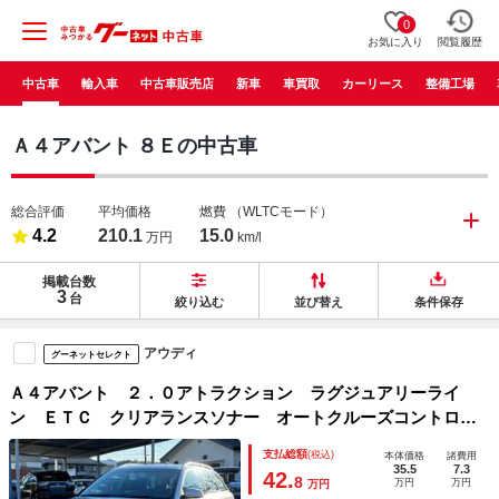
0
お気に入り
閲覧履歴
中古車
輸入車
中古車販売店
新車
車買取
カーリース
整備工場
Ａ４アバント ８Ｅの中古車
総合評価
平均価格
燃費
（WLTCモード）
4.2
210.1
15.0
万円
km/l
掲載台数
3
台
絞り込む
並び替え
条件保存
アウディ
グーネットセレクト
Ａ４アバント ２．０アトラクション ラグジュアリーライ
ン ＥＴＣ クリアランスソナー オートクルーズコントロー
ル アルミホイール オートライト キーレスエントリー シ
支払総額
(税込)
本体価格
諸費用
ートヒーター ＣＶＴ 盗難防止システム ルーフレール Ａ
35.5
7.3
42.
8
万円
万円
万円
ＢＳ ＣＤ エアコン