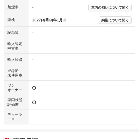
下さい。
禁煙車
-
車内の匂いについて聞く
※実際にお渡しするコンディションチェックシートにつきましては、形式
および表示項目が異なる場合がございます。
※グー鑑定の評価はあくまでも記載している鑑定日の鑑定結果となりま
車検
2027(令和9)年1月
納期について聞く
?
す。車両情報等の詳細は各販売店へお問い合わせ下さい。
記録簿
-
輸入認定
-
中古車
輸入経路
-
登録済
-
未使用車
ワン
オーナー
車両状態
評価書
ディーラ
-
ー車