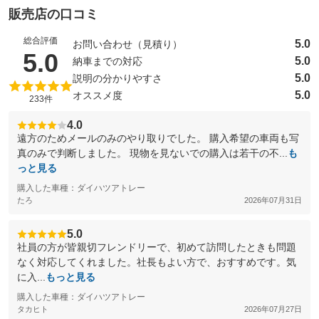
販売店の口コミ
総合評価
5.0
お問い合わせ（見積り）
（5点満点中）
5.0
5.0
納車までの対応
5.0
説明の分かりやすさ
5.0
オススメ度
233件
4.0
遠方のためメールのみのやり取りでした。 購入希望の車両も写
真のみで判断しました。 現物を見ないでの購入は若干の不...
も
っと見る
購入した車種：ダイハツアトレー
たろ
2026年07月31日
5.0
社員の方が皆親切フレンドリーで、初めて訪問したときも問題
なく対応してくれました。社長もよい方で、おすすめです。気
に入...
もっと見る
購入した車種：ダイハツアトレー
タカヒト
2026年07月27日