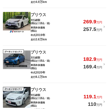
4.9万km
走行
プリウス
支払総額
269.9
万円
(税込)(リ済込・追)
車両本体価格
257.5
万円
(税込)
2019年
年式
2.6万km
走行
プリウス
グーネットセレクト
支払総額
182.9
万円
(税込)(リ済込・追)
車両本体価格
169.4
万円
(税込)
2020年
年式
8.1万km
走行
プリウス
グーネットセレクト
支払総額
119.1
万円
(税込)(リ済込・追)
車両本体価格
110
万円
(税込)