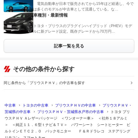
電気自動車が日本で販売されてから15年ほど経過し、今で
は多くのモデルが中古車として流通している。な…
車種別・最新情報
トヨタ・プリウスのプラグインハイブリッド（PHEV）モデ
ルに新グレード設定。既存グレードから70万円…
記事一覧を見る
その他の条件から探す
同じ条件から「プリウスＰＨＶ」の中古車を探す
中古車
トヨタの中古車
プリウスＰＨＶの中古車
プリウスＰＨＶ・
茨城県の中古車
プリウスＰＨＶ・茨城県水戸市の中古車
トヨタ プリ
ウスＰＨＶ Ａレザーパッケージ ＜ワンオーナー車＞ ＜社外１８アルミ
＞ ＜純正１１．６型ｔナビ＆ＴＶ＞ パワーシート シートヒーター ビ
ルトインＥＴＣ２．０ バックモニター Ｆ＆Ｒドラレコ ステアリング
リモコン スマートキー