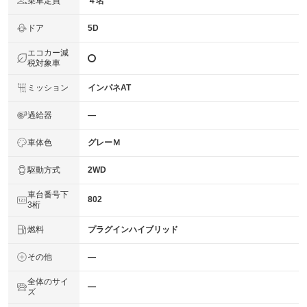
乗車定員
４名
ドア
5D
エコカー減
税対象車
ミッション
インパネAT
過給器
―
車体色
グレーＭ
駆動方式
2WD
車台番号下
802
3桁
燃料
プラグインハイブリッド
その他
―
全体のサイ
―
ズ