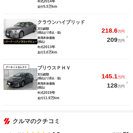
2014年
年式
5.5万km
走行
クラウンハイブリッド
支払総額
218.6
万円
(税込)(リ済込・追)
車両本体価格
209
万円
(税込)
2013年
年式
3.0万km
走行
プリウスＰＨＶ
グーネットセレクト
支払総額
145.1
万円
(税込)(リ済込・追)
車両本体価格
128
万円
(税込)
2019年
年式
11.9万km
走行
クルマのクチコミ