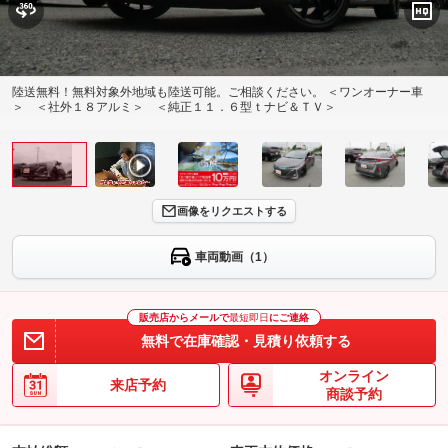
陸送無料！無料対象外地域も陸送可能。ご相談ください。 ＜ワンオーナー車
＞ ＜社外１８アルミ＞ ＜純正１１．６型ｔナビ＆ＴＶ＞
画像をリクエストする
車両動画（1）
販売店からメールで
最短即日
にご連絡
無料で在庫確認・見積り依頼する
オンライン
来店予約
商談予約