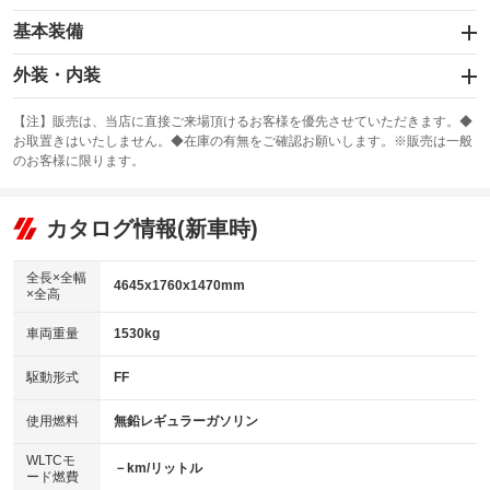
基本装備
エアバッグ：運転席/助手席/サイド
外装・内装
：装備あり
スライドドア
カーナビ：メモリーナビ他
：装備なし
：装備あり
【注】販売は、当店に直接ご来場頂けるお客様を優先させていただきます。◆
お取置きはいたしません。◆在庫の有無をご確認お願いします。※販売は一般
サンルーフ
ABS
TV：フルセグ
：装備なし
：装備あり
：装備あり
のお客様に限ります。
エアコン
Wエアコン
オーディオ
：装備あり
：装備なし
：装備なし
リフトアップ
パワーステアリング
カタログ情報(新車時)
ビジュアル
：装備なし
：装備あり
：装備なし
ダウンヒルアシストコントロール
アルミホイール：18インチ
：装備なし
：装備あり
全長×全幅
4645x1760x1470mm
×全高
パワーウィンドウ
盗難防止システム
革シート
ハーフレザーシート
：装備あり
：装備あり
：装備あり
：装備なし
車両重量
1530kg
アイドリングストップ
ドライブレコーダー
キーレス
LEDヘッドランプ
：装備あり
：装備あり
：装備あり
：装備あり
USB入力端子
Bluetooth接続
駆動形式
FF
HID(キセノンライト)
ポータブルナビ
：装備なし
：装備あり
：装備なし
：装備なし
100V電源
クリーンディーゼル
バックカメラ
ETC2.0
使用燃料
無鉛レギュラーガソリン
：装備なし
：装備なし
：装備あり
：装備あり
センターデフロック
エアロ
スマートキー
：装備なし
WLTCモ
：装備なし
：装備あり
－km/リットル
ード燃費