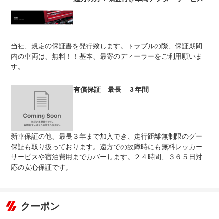
保証修理
-
受付先
整備付 法定12ヶ月または法定24ヶ月点検整備付
当社、規定の保証書を発行致します。トラブルの際、保証期間
法定整備
※車検なし・車検整備付の場合は法定24ヶ月点検整備付
※商用車は6ヶ月または12ヶ月点検整備付
内の車両は、無料！！基本、最寄のディーラーをご利用願いま
す。
当社では、２４ヶ月法定点検と同様のメンテナンスを行
法定整備
い、更に５４項目における内外装備品など点検チェックの
について
メンテナンスを行い安心のカーライフを多くのユーザー様
有償保証 最長 ３年間
に提供しております。
新車保証の他、最長３年まで加入でき、走行距離無制限のグー
保証も取り扱っております。遠方での故障時にも無料レッカー
サービスや宿泊費用までカバーします。２４時間、３６５日対
応の安心保証です。
クーポン