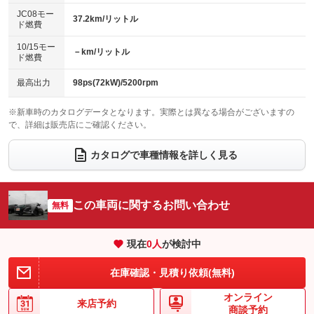
レンタカーアップ
展示・試乗車
ローダウン
ランフラットタイヤ
：装備なし
：装備なし
：装備なし
：装備なし
JC08モー
37.2km/リットル
ド燃費
電動格納ミラー
パワーシート
3列シート
：装備あり
：装備あり
：装備なし
10/15モー
装備略号／用語解説
－km/リットル
ベンチシート
フルフラットシート
ド燃費
：装備なし
：装備なし
チップアップシート
オットマン
：装備なし
：装備なし
最高出力
98ps(72kW)/5200rpm
電動格納サードシート
シートヒーター
：装備なし
：装備あり
※新車時のカタログデータとなります。実際とは異なる場合がございますの
で、詳細は販売店にご確認ください。
ウォークスルー
後席モニター
：装備なし
：装備なし
電動リアゲート
フロントカメラ
カタログで車種情報を詳しく見る
：装備なし
：装備なし
シートエアコン
全周囲カメラ
：装備なし
：装備なし
サイドカメラ
ルーフレール
この車両に関するお問い合わせ
：装備なし
無料
：装備なし
エアサスペンション
ヘッドライトウォッシャー
：装備なし
：装備なし
現在
0
人
が検討中
装備略号／用語解説
在庫確認・見積り依頼(無料)
オンライン
来店予約
商談予約