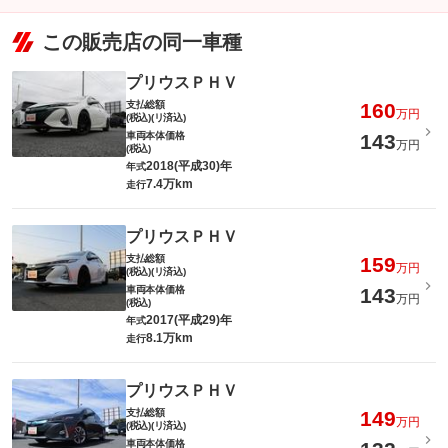
この販売店の同一車種
プリウスＰＨＶ
支払総額
160
万円
(税込)(リ済込)
車両本体価格
143
万円
(税込)
2018(平成30)年
年式
7.4万km
走行
プリウスＰＨＶ
支払総額
159
万円
(税込)(リ済込)
車両本体価格
143
万円
(税込)
2017(平成29)年
年式
8.1万km
走行
プリウスＰＨＶ
支払総額
149
万円
(税込)(リ済込)
車両本体価格