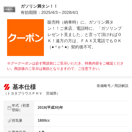
ガソリン満タン！！
有効期限：2025/4/3～2028/4/1
販売時（納車時）に、ガソリン満タ
ン！！ご来店、電話時に、「ガソリンプ
レゼント見ました」と言って頂ければＯ
Ｋ！遠方の方は、ＦＡＸ又電話でもＯＫ
（●＾o＾●）契約後不可。
※グークーポンは必ず商談前にご呈示いただき、特典内容をご確認くださ
い。商談後のご呈示は無効となりますので、ご注意下さい。
基本仕様
装備略号／用語解説
（トヨタプリウスＰＨＶ 茨城県）
年式（初度
2018(平成30)年
登録）
排気量
1800cc