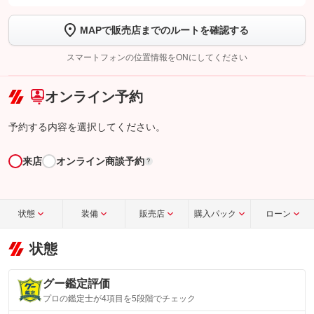
します
MAPで販売店までのルートを確認する
【STEP2】
トーク画面で
ボタンをタップして問い合わせを
完了してください。
スマートフォンの位置情報をONにしてください
こちら
オンライン予約
予約する内容を選択してください。
来店
オンライン商談予約
?
状態
装備
販売店
購入パック
ローン
状態
グー鑑定評価
プロの鑑定士が4項目を5段階でチェック