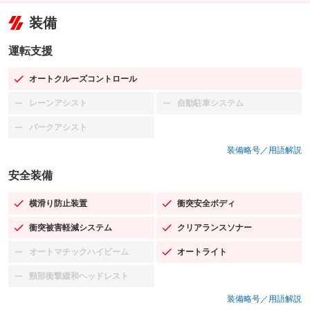
装備
運転支援
オートクルーズコントロール
：装備あり
レーンアシスト
自動駐車システム
：装備なし
：装備なし
パークアシスト
：装備なし
装備略号／用語解説
安全装備
横滑り防止装置
衝突安全ボディ
：装備あり
：装備あり
衝突被害軽減システム
クリアランスソナー
：装備あり
：装備あり
オートマチックハイビーム
オートライト
：装備なし
：装備あり
頸部衝撃緩和ヘッドレスト
：装備なし
装備略号／用語解説