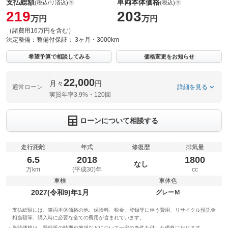
支払総額
車両本体価格
(税込/リ済込)
(税込)
219
203
万円
万円
（諸費用16万円を含む）
法定整備：
整備付
保証：
3ヶ月・3000km
希望予算で相談してみる
価格変更をお知らせ
22,000
月々
円
通常ローン
詳細を見る
実質年率3.9%・120回
ローンについて相談する
走行距離
年式
修復歴
排気量
6.5
2018
1800
なし
万km
(平成30)年
cc
車検
車体色
2027(令和9)年1月
グレーＭ
支払総額には、車両本体価格の他、保険料、税金、登録等に伴う費用、リサイクル預託金
相当額等、購入時に必要な全ての費用が含まれています。
当該価格は、登録等の時期や地域などについて一定の条件を付した価格になります。