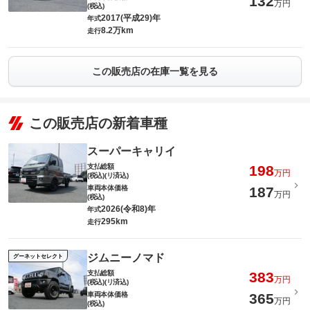
132
万円
(税込)
2017(平成29)年
年式
8.2万km
走行
この販売店の在庫一覧を見る
この販売店の新着車種
スーパーキャリイ
支払総額
198
万円
(税込)(リ済込)
車両本体価格
187
万円
(税込)
2026(令和8)年
年式
295km
走行
ジムニーノマド
グーネットセレクト
支払総額
383
万円
(税込)(リ済込)
車両本体価格
365
万円
(税込)