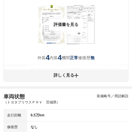
評価書を見る
4
4
外装
内装
機関
修復歴
正常
無
気になるキズやヘコミは補修済みですが、小さなキズやヘ
外装
コミが残っています。
詳しく見る
(車両外装)
キズ・へこみについて問い合わせる
内装
気になる汚れ等が、部分的にあります。
(内装状態)
車両状態
装備略号／用語解説
（トヨタプリウスＰＨＶ 茨城県）
主要機関に不具合はありません。
機関
走行距離
6.5万km
詳細は鑑定書をご確認ください。
修復歴
修復歴
なし
※グー鑑定は保証サービスではございません。購入時は必ず現車をご確認