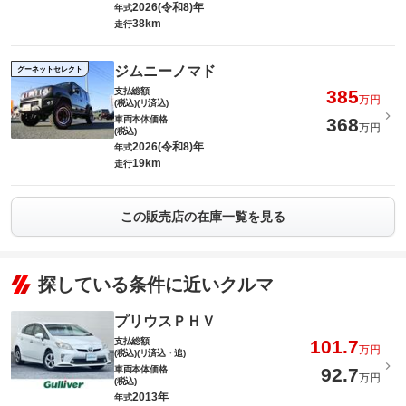
2026(令和8)年
年式
38km
走行
ジムニーノマド
グーネットセレクト
支払総額
385
万円
(税込)(リ済込)
車両本体価格
368
万円
(税込)
2026(令和8)年
年式
19km
走行
この販売店の在庫一覧を見る
探している条件に近いクルマ
プリウスＰＨＶ
支払総額
101.7
万円
(税込)(リ済込・追)
車両本体価格
92.7
万円
(税込)
2013年
年式