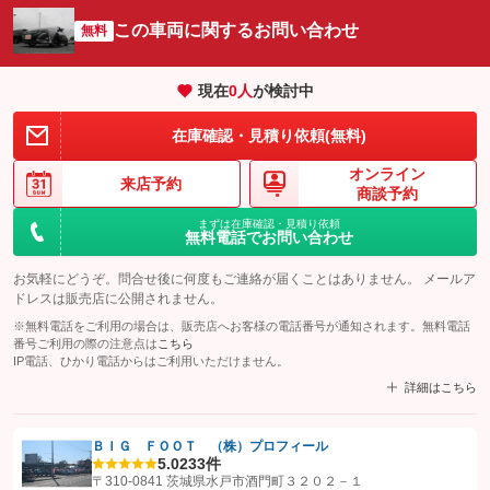
この車両に関するお問い合わせ
無料
現在
0
人
が検討中
在庫確認・見積り依頼(無料)
オンライン
来店予約
商談予約
まずは在庫確認・見積り依頼
無料電話でお問い合わせ
お気軽にどうぞ。問合せ後に何度もご連絡が届くことはありません。 メールア
ドレスは販売店に公開されません。
※無料電話をご利用の場合は、販売店へお客様の電話番号が通知されます。無料電話
番号ご利用の際の注意点は
こちら
IP電話、ひかり電話からはご利用いただけません。
詳細はこちら
ＢＩＧ ＦＯＯＴ （株）プロフィール
5.0
233件
【STEP1】
認証画面でグーネットを友だち追加してから「許可する」ボタンを押
〒310-0841 茨城県水戸市酒門町３２０２－１