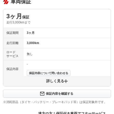
車両保証
3ヶ月
保証
走行3,000kmまで
保証期間
3ヶ月
走行距離
3,000km
ロード
無し
サービス
-
保証内容
保証内容について問い合わせる
詳しく見る
保証項目
-
修理回数
-
保証内容を確認する
※消耗部品（タイヤ・バッテリー・ブレーキパッド等）は保証対象外です。
上限金額
-
遠方の方！保証付き車両アフターサービス
免責金
無し