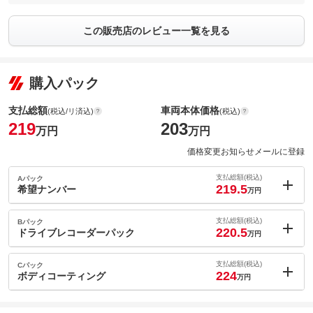
この販売店のレビュー一覧を見る
購入パック
支払総額
車両本体価格
(税込/リ済込)
(税込)
219
203
万円
万円
価格変更お知らせメールに登録
支払総額(税込)
Aパック
219.5
希望ナンバー
万円
内：オプシ
0.5
ョン価格
支払総額(税込)
Bパック
万円
220.5
(税込)
ドライブレコーダーパック
万円
車両本体価
203
万円
内：オプシ
格
1.5
ョン価格
支払総額(税込)
Cパック
万円
224
(税込)
ボディコーティング
万円
車両本体価
203
万円
内：オプシ
格
5
ョン価格
万円