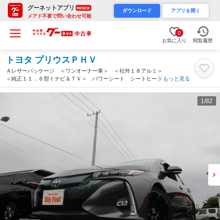
グーネットアプリ
RENEW
ダウンロード
アプリを開く
メアド不要で問い合わせ可能
0
お気に入り
閲覧履歴
トヨタ プリウスＰＨＶ
Ａレザーパッケージ ＜ワンオーナー車＞ ＜社外１８アルミ＞
＜純正１１．６型ｔナビ＆ＴＶ＞ パワーシート シートヒータ
もっと見る
ー ビルトインＥＴＣ２．０ バックモニター Ｆ＆Ｒドラレ
コ ステアリングリモコン スマートキー（茨城県）
1
/82