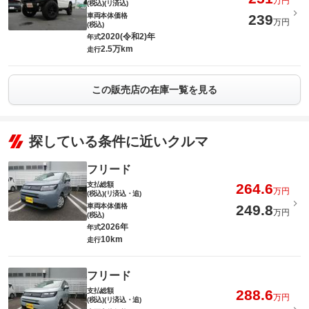
万円
(税込)(リ済込)
車両本体価格
239
万円
(税込)
2020(令和2)年
年式
2.5万km
走行
この販売店の在庫一覧を見る
探している条件に近いクルマ
フリード
支払総額
264.6
万円
(税込)(リ済込・追)
車両本体価格
249.8
万円
(税込)
2026年
年式
10km
走行
フリード
支払総額
288.6
万円
(税込)(リ済込・追)