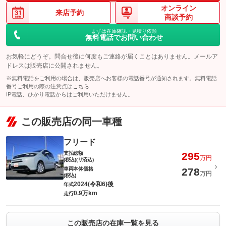
オンライン
来店予約
商談予約
まずは在庫確認・見積り依頼
無料電話でお問い合わせ
お気軽にどうぞ。問合せ後に何度もご連絡が届くことはありません。メールア
ドレスは販売店に公開されません。
※無料電話をご利用の場合は、販売店へお客様の電話番号が通知されます。無料電話
番号ご利用の際の注意点は
こちら
IP電話、ひかり電話からはご利用いただけません。
この販売店の同一車種
フリード
支払総額
295
万円
(税込)(リ済込)
車両本体価格
278
万円
(税込)
2024(令和6)後
年式
0.9万km
走行
この販売店の在庫一覧を見る