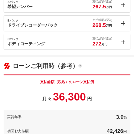
支払総額(税込)
Aパック
267.5
希望ナンバー
万円
内：オプシ
0.5
ョン価格
支払総額(税込)
Bパック
万円
268.5
(税込)
ドライブレコーダーパック
万円
車両本体価
252
万円
内：オプシ
格
1.5
ョン価格
支払総額(税込)
Cパック
万円
272
(税込)
ボディコーティング
万円
車両本体価
252
万円
内：オプシ
格
5
ョン価格
万円
(税込)
ローンご利用時（参考）
パック内容
車両本体価
252
万円
希望ナンバーを取得するパックです。お好きな数字・思い出の数
格
字をお客様の愛車にも！※一部取得出来ないナンバーもございま
パック内容
す。※人気の数字等は、抽選になることがございます。ご了承く
支払総額（税込）のローン支払例
ださい。
事故を起こした時、起こされた時に映像を保険会社や警察に提出
36,300
する事で、資料として採用される場合があり過失割合に大きく左
備考
－
月々
円
パック内容
右します。また、走行映像をＰＣに保存する事も出来ます。
ボディコーティングのパックです。水洗いだけで輝きを取りもど
備考
－
このパックの見積もり依頼（無料）
す、お手入れ楽々のボディコーティング施工プラン！※詳しくは
3.9
実質年率
%
当店スタッフにお問い合わせ下さい！
このパックの見積もり依頼（無料）
備考
－
42,426
初回お支払額
円