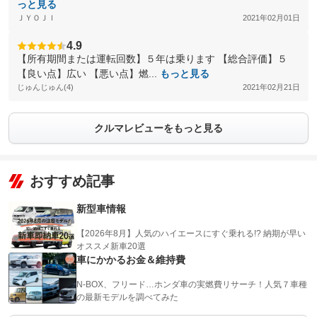
っと見る
ＪＹＯＪＩ
2021年02月01日
4.9
【所有期間または運転回数】５年は乗ります 【総合評価】５
【良い点】広い 【悪い点】燃...
もっと見る
じゅんじゅん(4)
2021年02月21日
クルマレビューをもっと見る
おすすめ記事
新型車情報
【2026年8月】人気のハイエースにすぐ乗れる!? 納期が早い
オススメ新車20選
車にかかるお金＆維持費
N-BOX、フリード…ホンダ車の実燃費リサーチ！人気７車種
の最新モデルを調べてみた