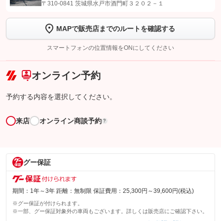
【STEP1】
認証画面でグーネットを友だち追加してから「許可する」ボタンを押
〒310-0841 茨城県水戸市酒門町３２０２－１
します
MAPで販売店までのルートを確認する
【STEP2】
トーク画面で
ボタンをタップして問い合わせを
完了してください。
スマートフォンの位置情報をONにしてください
こちら
オンライン予約
予約する内容を選択してください。
来店
オンライン商談予約
?
グー保証
期間：1年～3年 距離：無制限 保証費用：25,300円～39,600円(税込)
※グー保証が付けられます。
※一部、グー保証対象外の車両もございます。詳しくは販売店にご確認下さい。