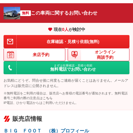
シートエアコン
全周囲カメラ
：装備なし
：装備なし
サイドカメラ
ルーフレール
この車両に関するお問い合わせ
：装備なし
無料
：装備なし
エアサスペンション
ヘッドライトウォッシャー
：装備なし
：装備なし
現在
0
人
が検討中
装備略号／用語解説
在庫確認・見積り依頼(無料)
オンライン
来店予約
商談予約
まずは在庫確認・見積り依頼
無料電話でお問い合わせ
お気軽にどうぞ。問合せ後に何度もご連絡が届くことはありません。メールア
ドレスは販売店に公開されません。
※無料電話をご利用の場合は、販売店へお客様の電話番号が通知されます。無料電話
番号ご利用の際の注意点は
こちら
IP電話、ひかり電話からはご利用いただけません。
販売店情報
ＢＩＧ ＦＯＯＴ （株）プロフィール