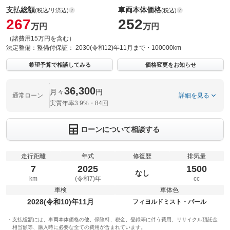
支払総額
車両本体価格
(税込/リ済込)
(税込)
267
252
万円
万円
（諸費用15万円を含む）
法定整備：
整備付
保証：
2030(令和12)年11月まで・100000km
希望予算で相談してみる
価格変更をお知らせ
36,300
月々
円
通常ローン
詳細を見る
実質年率3.9%・84回
ローンについて相談する
走行距離
年式
修復歴
排気量
7
2025
1500
なし
km
(令和7)年
cc
車検
車体色
2028(令和10)年11月
フィヨルドミスト・パール
支払総額には、車両本体価格の他、保険料、税金、登録等に伴う費用、リサイクル預託金
相当額等、購入時に必要な全ての費用が含まれています。