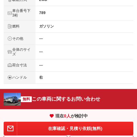
車台番号下
789
3桁
燃料
ガソリン
その他
―
全体のサイ
―
ズ
荷台寸法
―
ハンドル
右
この車両に関するお問い合わせ
無料
現在
0
人
が検討中
在庫確認・見積り依頼(無料)