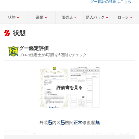
グー保証の詳細はこちら
状態
装備
販売店
購入パック
ローン
状態
グー鑑定評価
プロの鑑定士が4項目を5段階でチェック
評価書を見る
5
5
外装
内装
機関
修復歴
正常
無
気になるようなキズやへこみがあった場合は綺麗に補修済