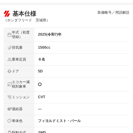
基本仕様
装備略号／用語解説
（ホンダフリード 茨城県）
年式（初度
2025(令和7)年
登録）
排気量
1500cc
乗車定員
６名
ドア
5D
エコカー減
税対象車
ミッション
CVT
過給器
―
車体色
フィヨルドミスト・パール
駆動方式
2WD