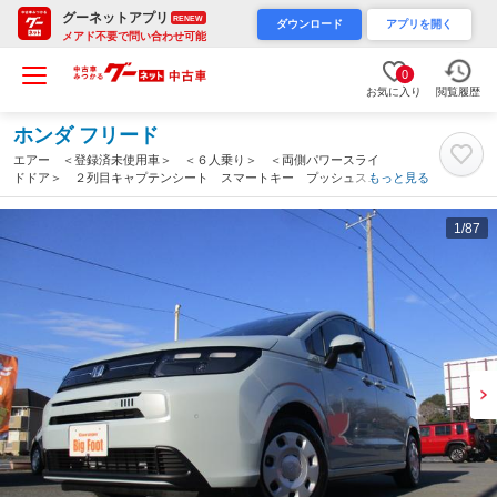
グーネットアプリ
RENEW
ダウンロード
アプリを開く
メアド不要で問い合わせ可能
0
お気に入り
閲覧履歴
ホンダ フリード
エアー ＜登録済未使用車＞ ＜６人乗り＞ ＜両側パワースライ
ドドア＞ ２列目キャプテンシート スマートキー プッシュスタ
もっと見る
ート 純正ＬＥＤヘッドライト ナビ装着スペシャルパッケージ
バックカメラ（茨城県）
1
/87