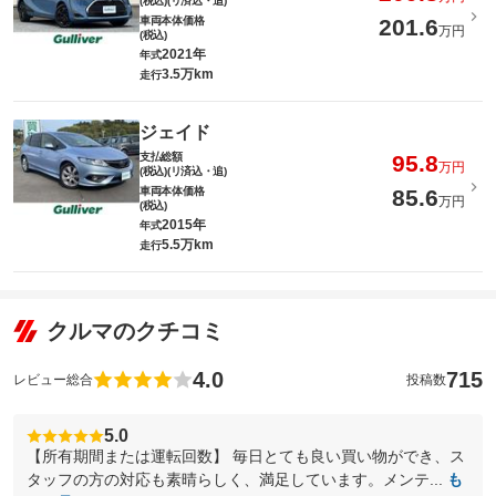
(税込)(リ済込・追)
車両本体価格
201.6
万円
(税込)
2021年
年式
3.5万km
走行
ジェイド
支払総額
95.8
万円
(税込)(リ済込・追)
車両本体価格
85.6
万円
(税込)
2015年
年式
5.5万km
走行
クルマのクチコミ
4.0
715
レビュー総合
投稿数
5.0
【所有期間または運転回数】 毎日とても良い買い物ができ、ス
タッフの方の対応も素晴らしく、満足しています。メンテ...
も