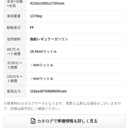
：装備なし
全長×全幅
4310x1695x1755mm
×全高
パワーウィンドウ
盗難防止システム
革シート
ハーフレザーシート
：装備あり
：装備あり
：装備なし
：装備なし
車両重量
1370kg
アイドリングストップ
ドライブレコーダー
キーレス
LEDヘッドランプ
：装備あり
：装備なし
：装備あり
：装備あり
USB入力端子
Bluetooth接続
駆動形式
FF
HID(キセノンライト)
ポータブルナビ
：装備なし
：装備なし
：装備なし
：装備なし
100V電源
クリーンディーゼル
バックカメラ
ETC
使用燃料
無鉛レギュラーガソリン
：装備なし
：装備なし
：装備あり
：装備なし
センターデフロック
エアロ
スマートキー
：装備なし
WLTCモ
：装備なし
：装備あり
16.5km/リットル
ード燃費
レンタカーアップ
展示・試乗車
ローダウン
ランフラットタイヤ
：装備なし
：装備なし
：装備なし
：装備なし
JC08モー
－km/リットル
ド燃費
電動格納ミラー
パワーシート
3列シート
：装備あり
：装備なし
：装備あり
10/15モー
装備略号／用語解説
－km/リットル
ベンチシート
フルフラットシート
ド燃費
：装備なし
：装備なし
チップアップシート
オットマン
：装備なし
：装備なし
最高出力
118ps(87kW)/6600rpm
電動格納サードシート
シートヒーター
：装備なし
：装備なし
※新車時のカタログデータとなります。実際とは異なる場合がございますの
で、詳細は販売店にご確認ください。
ウォークスルー
後席モニター
：装備あり
：装備なし
電動リアゲート
フロントカメラ
カタログで車種情報を詳しく見る
：装備なし
：装備なし