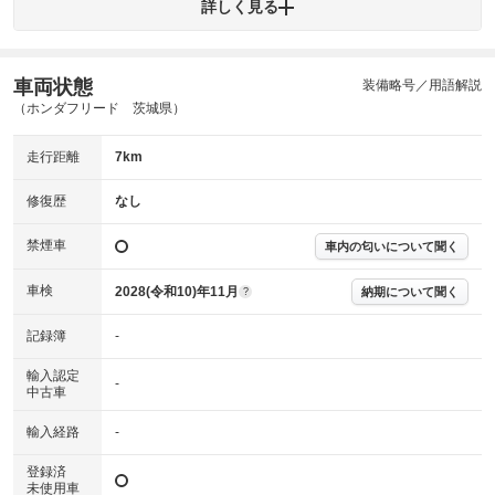
みですが、 小さなキズやヘコミが残っている場合もありま
詳しく見る
外装
す。
(車両外装)
キズ・へこみについて問い合わせる
内装
車両状態
装備略号／用語解説
気になる汚れ等がない綺麗な室内を保っています。
(内装状態)
（ホンダフリード 茨城県）
主要機関に不具合はありません。
機関
走行距離
7km
詳細は鑑定書をご確認ください。
修復歴
修復歴
なし
※グー鑑定は保証サービスではございません。購入時は必ず現車をご確認
禁煙車
下さい。
車内の匂いについて聞く
※実際にお渡しするコンディションチェックシートにつきましては、形式
および表示項目が異なる場合がございます。
車検
2028(令和10)年11月
納期について聞く
?
※グー鑑定の評価はあくまでも記載している鑑定日の鑑定結果となりま
す。車両情報等の詳細は各販売店へお問い合わせ下さい。
記録簿
-
輸入認定
-
中古車
輸入経路
-
登録済
未使用車