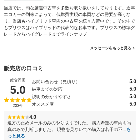
当店では、旬な厳選中古車を多数お取り扱いをしております。近年
エコカーの到来によって、低燃費実現の車両などの需要が高くな
り、当店もハイブリッド車両の中古車を続々入荷中です。その中で
もプリウスはハイブリッドの代表的なお車です。プリウスの標準グ
レードからハイグレードまでラインナップ
メッセージをもっと見る
販売店の口コミ
総合評価
5.0
お問い合わせ（見積り）
（5点満点中）
5.0
5.0
納車までの対応
5.0
説明の分かりやすさ
5.0
オススメ度
233件
4.0
遠方のためメールのみのやり取りでした。 購入希望の車両も写
真のみで判断しました。 現物を見ないでの購入は若干の不...
も
っと見る