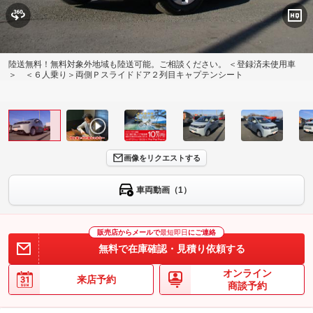
陸送無料！無料対象外地域も陸送可能。ご相談ください。 ＜登録済未使用車
＞ ＜６人乗り＞両側Ｐスライドドア２列目キャプテンシート
画像をリクエストする
車両動画（1）
販売店からメールで
最短即日
にご連絡
無料で在庫確認・見積り依頼する
オンライン
来店予約
商談予約