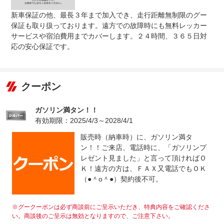
新車保証の他、最長３年まで加入でき、走行距離無制限のグー
保証も取り扱っております。遠方での故障時にも無料レッカー
サービスや宿泊費用までカバーします。２４時間、３６５日対
応の安心保証です。
クーポン
ガソリン満タン！！
有効期限：2025/4/3～2028/4/1
販売時（納車時）に、ガソリン満タ
ン！！ご来店、電話時に、「ガソリンプ
レゼント見ました」と言って頂ければＯ
Ｋ！遠方の方は、ＦＡＸ又電話でもＯＫ
（●＾o＾●）契約後不可。
※グークーポンは必ず商談前にご呈示いただき、特典内容をご確認くださ
い。商談後のご呈示は無効となりますので、ご注意下さい。