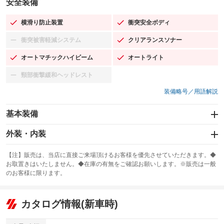
安全装備
横滑り防止装置
衝突安全ボディ
：装備あり
：装備あり
衝突被害軽減システム
クリアランスソナー
：装備なし
：装備あり
オートマチックハイビーム
オートライト
：装備あり
：装備あり
頸部衝撃緩和ヘッドレスト
：装備なし
装備略号／用語解説
基本装備
エアバッグ：運転席/助手席/サイド
外装・内装
：装備あり
スライドドア：両面電動
カーナビ
：装備あり
：装備なし
【注】販売は、当店に直接ご来場頂けるお客様を優先させていただきます。◆
お取置きはいたしません。◆在庫の有無をご確認お願いします。※販売は一般
サンルーフ
ABS
TV
：装備なし
：装備あり
：装備なし
のお客様に限ります。
エアコン
Wエアコン
オーディオ
：装備あり
：装備あり
：装備なし
リフトアップ
パワーステアリング
カタログ情報(新車時)
ビジュアル
：装備なし
：装備あり
：装備なし
ダウンヒルアシストコントロール
アルミホイール
：装備なし