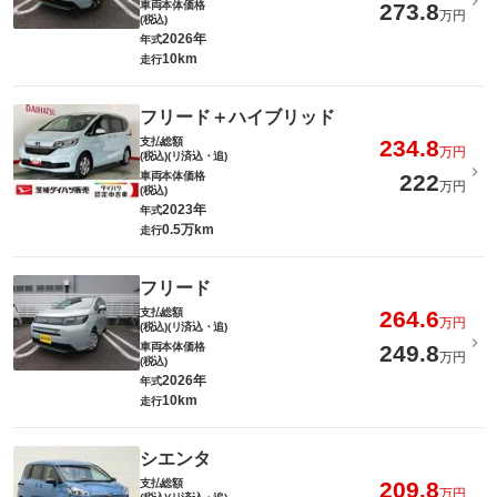
車両本体価格
273.8
万円
(税込)
2026年
年式
10km
走行
フリード＋ハイブリッド
支払総額
234.8
万円
(税込)(リ済込・追)
車両本体価格
222
万円
(税込)
2023年
年式
0.5万km
走行
フリード
支払総額
264.6
万円
(税込)(リ済込・追)
車両本体価格
249.8
万円
(税込)
2026年
年式
10km
走行
シエンタ
支払総額
209.8
万円