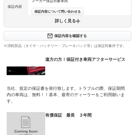
メーカー保証対象車両
保証内容
保証内容について問い合わせる
詳しく見る
保証項目
-
修理回数
-
保証内容を確認する
※消耗部品（タイヤ・バッテリー・ブレーキパッド等）は保証対象外です。
上限金額
-
遠方の方！保証付き車両アフターサービス
免責金
無し
保証修理
-
受付先
整備付 法定12ヶ月または法定24ヶ月点検整備付
当社、規定の保証書を発行致します。トラブルの際、保証期間
法定整備
※車検なし・車検整備付の場合は法定24ヶ月点検整備付
※商用車は6ヶ月または12ヶ月点検整備付
内の車両は、無料！！基本、最寄のディーラーをご利用願いま
す。
当社では、２４ヶ月法定点検と同様のメンテナンスを行
法定整備
い、更に５４項目における内外装備品など点検チェックの
について
メンテナンスを行い安心のカーライフを多くのユーザー様
有償保証 最長 ３年間
に提供しております。