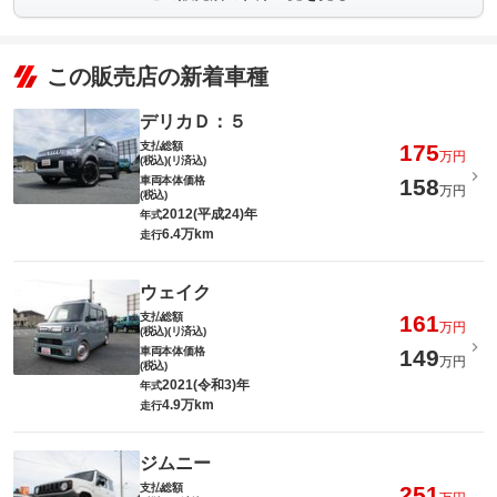
この販売店の新着車種
デリカＤ：５
支払総額
175
万円
(税込)(リ済込)
車両本体価格
158
万円
(税込)
2012(平成24)年
年式
6.4万km
走行
ウェイク
支払総額
161
万円
(税込)(リ済込)
車両本体価格
149
万円
(税込)
2021(令和3)年
年式
4.9万km
走行
ジムニー
支払総額
251