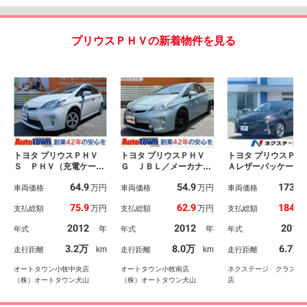
プリウスＰＨＶの新着物件を見る
トヨタ プリウスＰＨＶ
トヨタ プリウスＰＨＶ
トヨタ プリウスＰＨ
Ｓ ＰＨＶ（充電ケーブ
Ｇ ＪＢＬ／メーカナビ
Ａレザーパッケージ
ル付）走行３２２１０Ｋ
ＴＶ／バックモニター／
正１１．６型ナビ 
64.9
54.9
173.1
万円
万円
ｍ 禁煙車 純正ＨＤＤ
車両価格
ＨＵＤ／禁煙／半革シー
車両価格
クカメラ 衝突被害
車両価格
ナビ フルセグＴＶ バ
ト／ＥＴＣ／ドライブレ
システム レーダー
75.9
62.9
184.9
万円
万円
支払総額
支払総額
支払総額
ックカメラ Ｂｌｕｅｔ
コーダー／充電ケーブル
ーズ 禁煙車 レザ
ｏｏｔｈ ＥＴＣ 左右
／パワーシート／Ｂｌｕ
ート パワーシート
2012
2012
2017
年
年
年式
年式
年式
シートヒーター ＨＩＤ
ｅｔｏｏｔｈオーディオ
ラレコ コーナーセ
ライト スマートキー
／シートヒーター／クル
ー スマートキー 
3.2万
8.0万
6.7万
km
km
走行距離
走行距離
走行距離
プッシュスタート 前ド
ーズコントロール／スマ
Ｄヘッド ＥＴＣ２
ラレコ
ートキ
０ 純正１７インチ
オートタウン小牧中央店
オートタウン小牧南店
ネクステージ クラスポ
ミ
（株）オートタウン犬山
（株）オートタウン犬山
店