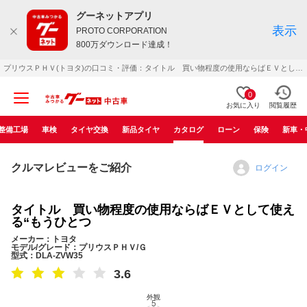
グーネットアプリ
表示
PROTO CORPORATION
800万ダウンロード達成！
プリウスＰＨＶ(トヨタ)の口コミ・評価：タイトル 買い物程度の使用ならばＥＶとして使える“もうひとつ（2012年01月）
0
お気に入り
閲覧履歴
整備工場
車検
タイヤ交換
新品タイヤ
カタログ
ローン
保険
新車・
クルマレビューをご紹介
ログイン
タイトル 買い物程度の使用ならばＥＶとして使え
る“もうひとつ
メーカー：トヨタ
モデル/グレード：プリウスＰＨＶ/Ｇ
型式：DLA-ZVW35
3.6