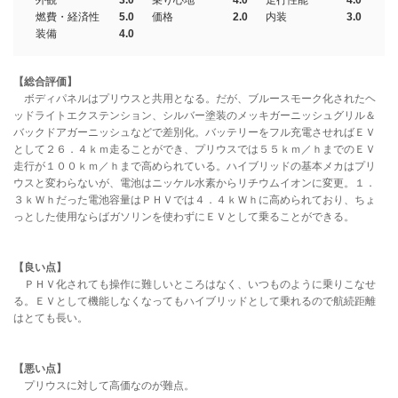
外観
3.0
乗り心地
4.0
走行性能
4.0
燃費・経済性
5.0
価格
2.0
内装
3.0
装備
4.0
【総合評価】
ボディパネルはプリウスと共用となる。だが、ブルースモーク化されたヘ
ッドライトエクステンション、シルバー塗装のメッキガーニッシュグリル＆
バックドアガーニッシュなどで差別化。バッテリーをフル充電させればＥＶ
として２６．４ｋｍ走ることができ、プリウスでは５５ｋｍ／ｈまでのＥＶ
走行が１００ｋｍ／ｈまで高められている。ハイブリッドの基本メカはプリ
ウスと変わらないが、電池はニッケル水素からリチウムイオンに変更。１．
３ｋＷｈだった電池容量はＰＨＶでは４．４ｋＷｈに高められており、ちょ
っとした使用ならばガソリンを使わずにＥＶとして乗ることができる。
【良い点】
ＰＨＶ化されても操作に難しいところはなく、いつものように乗りこなせ
る。ＥＶとして機能しなくなってもハイブリッドとして乗れるので航続距離
はとても長い。
【悪い点】
プリウスに対して高価なのが難点。