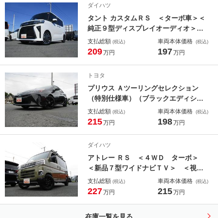
ダイハツ
フォグ スマートアシスト
タント カスタムＲＳ ＜ターボ車＞＜
純正９型ディスプレイオーディオ＞地
デジＴＶ Ｂカメラ 両側Ｐスライ
支払総額
車両本体価格
(税込)
(税込)
ド シートＨ 純正ＬＥＤライト＆フ
209
197
万円
万円
ォグ アップルカープレイ＆アンドロ
イド Ｂｌｕｅｔｏｏｔｈ ＨＤＭ
トヨタ
Ｉ スマートアシスト
プリウス Ａツーリングセレクション
（特別仕様車）（ブラックエディショ
ン） 純正８インチナビＴＶ地デジ
支払総額
車両本体価格
(税込)
(税込)
パノラミックビューカメラ全方位 Ｅ
215
198
万円
万円
ＴＣ スマートキー 黒合皮革シー
ト シートヒーター Ｐシート クリ
ダイハツ
ソナ ＨＵＤ ＢＳＭ リア修理有
アトレー ＲＳ ＜４ＷＤ ターボ＞
＜新品７型ワイドナビＴＶ＞ ＜視界
補助パック＞ ＜両側パワースライド
支払総額
車両本体価格
(税込)
(税込)
ドア＞ 新品社外１４ＡＷ＆ＲＴタイ
227
215
万円
万円
ヤ＆ルーフキャリア Ｄインナーミラ
ー ＬＥＤヘッドライト Ｂモニタ
在庫一覧を見る