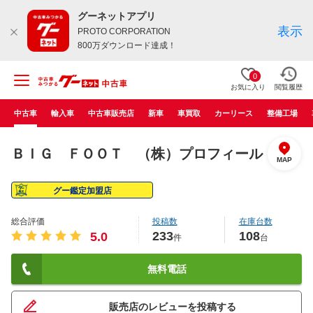
グーネットアプリ
表示
PROTO CORPORATION
800万ダウンロード達成！
0
お気に入り
閲覧履歴
中古車
輸入車
中古車販売店
新車
車買取
カーリース
整備工場
ＢＩＧ ＦＯＯＴ （株）プロフィール
MAP
グー鑑定加盟店
総合評価
投稿数
在庫台数
233
108
5.0
件
台
無料電話
販売店のレビューを投稿する