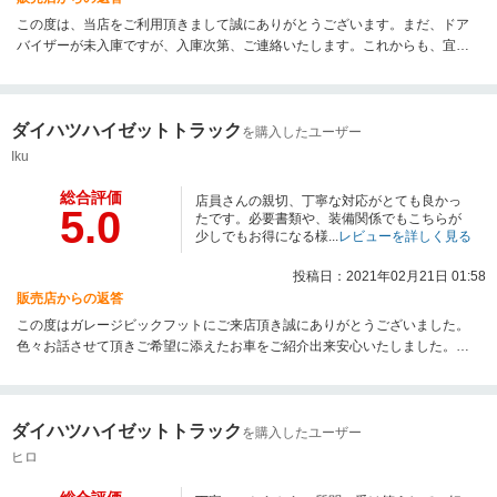
この度は、当店をご利用頂きまして誠にありがとうございます。まだ、ドア
バイザーが未入庫ですが、入庫次第、ご連絡いたします。これからも、宜し
くお願い致します。
ダイハツハイゼットトラック
を購入したユーザー
Iku
総合評価
店員さんの親切、丁寧な対応がとても良かっ
5.0
たです。必要書類や、装備関係でもこちらが
少しでもお得になる様...
レビューを詳しく見る
投稿日：2021年02月21日 01:58
販売店からの返答
この度はガレージビックフットにご来店頂き誠にありがとうございました。
色々お話させて頂きご希望に添えたお車をご紹介出来安心いたしました。車
検やメンテナンスなどでご来店頂くには少し距離があり大変かと思いますの
で、納車までにご希望がありましたら遠慮なくお申し付けください。ご成約
ありがとうございました。
ダイハツハイゼットトラック
を購入したユーザー
ヒロ