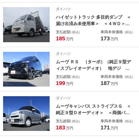
マルチユースフラップ スリムサーキ
ダイハツ
ュレーター バックモニター ＥＴＣ
ハイゼットトラック 多目的ダンプ ＜
届け出済み未使用車＞ ＜４ＷＤ＞
＜多目的ダンプ＞ ＜電動式＞ スマ
支払総額
車両本体価格
(税込)
(税込)
ートアシスト ス－パーデフロッ
185
173
万円
万円
ク 荷台灯 エアコン パワステ 運
転席・助手席エアバック 左右アオリ
ダイハツ
開放可 アイドリングストップ
ムーヴ ＲＳ （ターボ）（純正９型デ
ィスプレイオーディオ） 地デジ 両
側パワースライド スマートキー Ｐ
支払総額
車両本体価格
(税込)
(税込)
スタート レーダークルーズ オート
199
187
万円
万円
ライト 純正ＬＥＤヘッドライト＆フ
ォグ クリアランスソナー スマート
ダイハツ
アシスト
ムーヴキャンバス ストライプスＧ ＜
純正９型Ｄオーディオ＞ ＜両側パワ
ースライド＞ アップルカープレイ
支払総額
車両本体価格
(税込)
(税込)
アンドロイド Ｂｌｕｅｔｏｏｔｈ
183
171
万円
万円
バックカメラ スマートキー シート
ヒーター 純正ＬＥＤヘッドライト＆