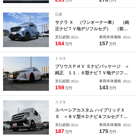
万円
万円
ートヘッドライト スマートキー Ｐ
スライド コーナーセンサー Ｈセン
日産
シング リア修理あり
サクラ Ｘ （ワンオーナー車） （純
正ナビＴＶ地デジフルセグ） （前後
ドライブレコーダー） アラウンドビ
支払総額
車両本体価格
(税込)
(税込)
ューカメラ ＥＴＣ インテリジェン
164
157
万円
万円
トキー エマージェンシーブレーキ
プッシュスタート 純正ＬＥＤヘッド
トヨタ
ライト
プリウスＰＨＶ Ｓナビパッケージ ＜
純正 １１．６型ナビＴＶ地デジフル
セグ＞ バックカメラ ＥＴＣ Ｂ
支払総額
車両本体価格
(税込)
(税込)
ｌｕｅｔｏｏｔｈ スマートキー 純
159
143
万円
万円
正ＬＥＤヘッドライト＆フォグ キー
レス 新品１８アルミ＆タイヤ ドラ
スズキ
レコ トヨタセーフティー
スペーシアカスタム ハイブリッドＸ
Ｓ ＜８Ｖ型ＨＤナビ＆フルセグＴＶ
＞ ＜両側パワースライドドア＞ 電
支払総額
車両本体価格
(税込)
(税込)
動パーキングブレーキ 前席＆ステア
187
175
万円
万円
リングＨ フルＬＥＤヘッドライト