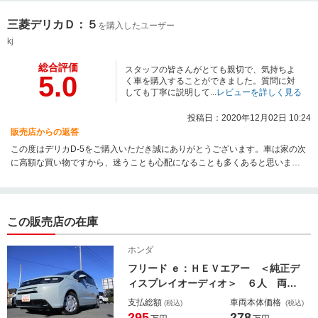
三菱デリカＤ：５
を購入したユーザー
kj
総合評価
スタッフの皆さんがとても親切で、気持ちよ
5.0
く車を購入することができました。質問に対
しても丁寧に説明して...
レビューを詳しく見る
投稿日：2020年12月02日 10:24
販売店からの返答
この度はデリカD-5をご購入いただき誠にありがとうございます。車は家の次
に高額な買い物ですから、迷うことも心配になることも多くあると思いま
す。車選びには十人十色のご要望がありますから、お客様ひとりひとりのニ
ーズにできる限りお応えできるよう、ご意見を聞かせていただいておりま
す。微力ながらお力になれたのでしたらなによりです。遠方ではございます
が精いっぱいのサポートをいたしますので、何かお困りのことがあればお気
この販売店の在庫
軽にご相談ください。今後ともどうぞよろしくお願いいたします。
ホンダ
フリード ｅ：ＨＥＶエアー ＜純正デ
ィスプレイオーディオ＞ ６人 両側
Ｐスライド Ｂカメラ Ｂｌｕｅｔｏ
支払総額
車両本体価格
(税込)
(税込)
ｏｔｈ 純正ＬＥＤヘッドライト オ
295
278