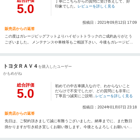
総合評価
丁寧にこちらからの質問に受け答えして、好
5.0
印象でした。
レビューを詳しく見る
投稿日：2021年09月12日 17:09
販売店からの返答
この度はガレージビッグフットよりハイゼットトラックのご成約ありがとう
ございました。 メンテナンスや車検等もご相談下さい。今後もガレージビッ
グフットをよろしくお願いいたします。
トヨタＲＡＶ４
を購入したユーザー
かもめがね
総合評価
初めての中古車購入なので、わからないこと
5.0
だらけで不安でしたが、どの質問にも非常に
丁寧且つ誠実にご説明...
レビューを詳しく見る
投稿日：2024年01月07日 23:18
販売店からの返答
先日は、ご契約頂きまして誠に有難うございました。納車までに、まだ数日
掛かりますが引き続き宜しくお願い致します。今後ともよろしくお願いいた
します有難うございました。