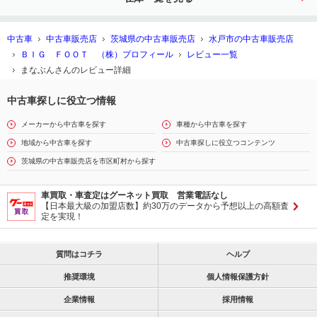
ー スマアシ
中古車
中古車販売店
茨城県の中古車販売店
水戸市の中古車販売店
ＢＩＧ ＦＯＯＴ （株）プロフィール
レビュー一覧
まなぶんさんのレビュー詳細
中古車探しに役立つ情報
メーカーから中古車を探す
車種から中古車を探す
地域から中古車を探す
中古車探しに役立つコンテンツ
茨城県の中古車販売店を市区町村から探す
車買取・車査定はグーネット買取 営業電話なし
【日本最大級の加盟店数】約30万のデータから予想以上の高額査
定を実現！
質問はコチラ
ヘルプ
推奨環境
個人情報保護方針
企業情報
採用情報