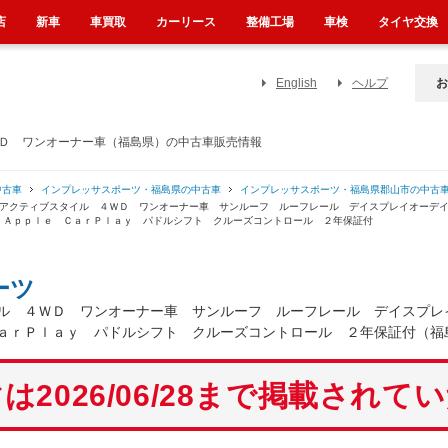
店
新車
車買取
カーリース
整備工場
車検
タイヤ交換
English
ヘルプ
お
ＷＤ ワンオーナー車（福島県）の中古車販売情報
中古車
インプレッサスポーツ・福島県の中古車
インプレッサスポーツ・福島県郡山市の中古
 アクティブスタイル ４ＷＤ ワンオーナー車 サンルーフ ルーフレール デイスプレイオーデ
 Ａｐｐｌｅ ＣａｒＰｌａｙ パドルシフト クルーズコントロール ２年保証付
ーツ
ル ４ＷＤ ワンオーナー車 サンルーフ ルーフレール デイスプレ
ａｒＰｌａｙ パドルシフト クルーズコントロール ２年保証付（福
は2026/06/28まで掲載されて