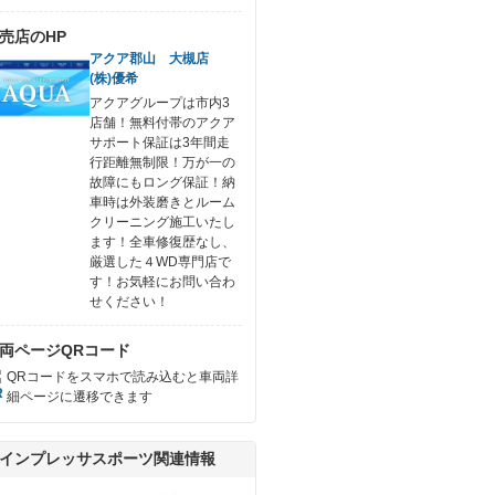
売店のHP
アクア郡山 大槻店
(株)優希
アクアグループは市内3
店舗！無料付帯のアクア
サポート保証は3年間走
行距離無制限！万が一の
故障にもロング保証！納
車時は外装磨きとルーム
クリーニング施工いたし
ます！全車修復歴なし、
厳選した４WD専門店で
す！お気軽にお問い合わ
せください！
両ページQRコード
QRコードをスマホで読み込むと車両詳
細ページに遷移できます
インプレッサスポーツ関連情報