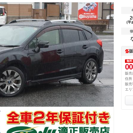
2
(平
無料
00
販売
住所
販売
エリ