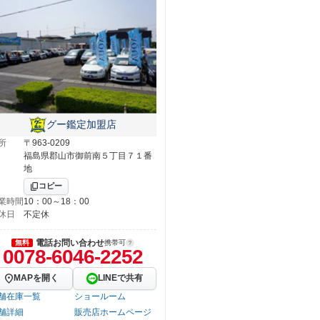
グー鑑定加盟店
所
〒963-0209
福島県郡山市御前南５丁目７１番
地
コピー
業時間
10：00～18：00
休日
不定休
電話お問い合わせ
無料
携帯可
0078-6046-2252
MAPを開く
LINEで共有
舗在庫一覧
ショールーム
舗詳細
販売店ホームページ