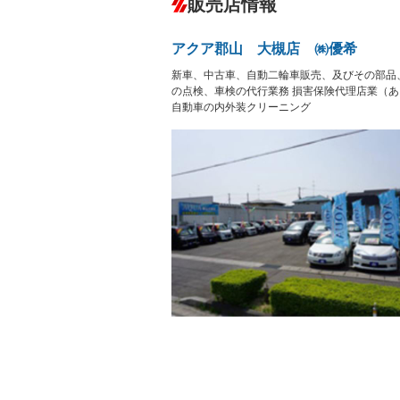
販売店情報
オーディオ
－
盗難防止システム
アイドリ
ヘッドライトウォッシャ
革シート
－
アクア郡山 大槻店 ㈱優希
ー
Bluetooth接続
100V電源
－
－
新車、中古車、自動二輪車販売、及びその部品、
LEDヘッドランプ
HID(キ
－
レンタカーアップ
展示・試
の点検、車検の代行業務 損害保険代理店業（あ
－
－
自動車の内外装クリーニング
ETC
エアロ
－
ランフラットタイヤ
パワーシ
－
フルフラットシート
チップア
－
－
シートヒーター
ウォーク
－
フロントカメラ
シートエ
－
－
ルーフレール
エアサス
－