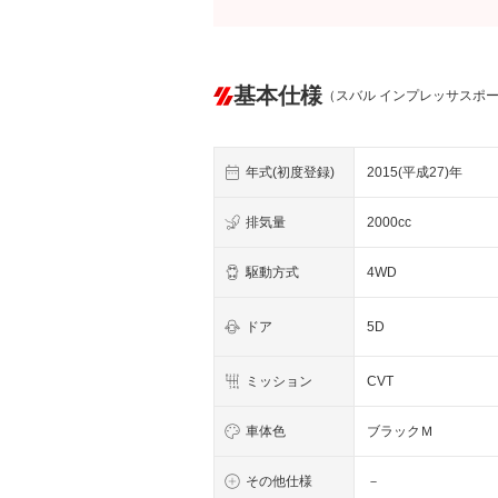
基本仕様
（スバル インプレッサスポ
年式(初度登録)
2015(平成27)年
排気量
2000cc
駆動方式
4WD
ドア
5D
ミッション
CVT
車体色
ブラックＭ
その他仕様
－