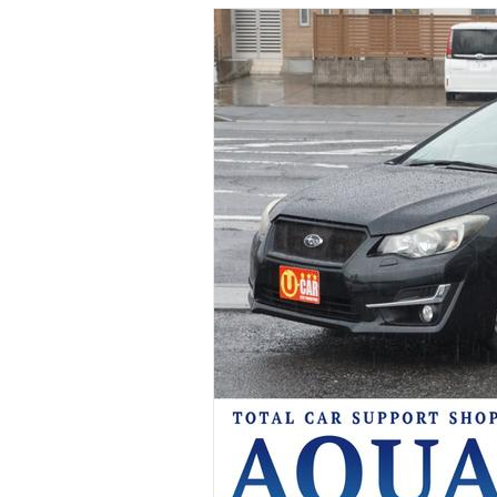
マガジン
車カタログ
自動車ローン
保険
レビュー
価格相場
教習所
用語集