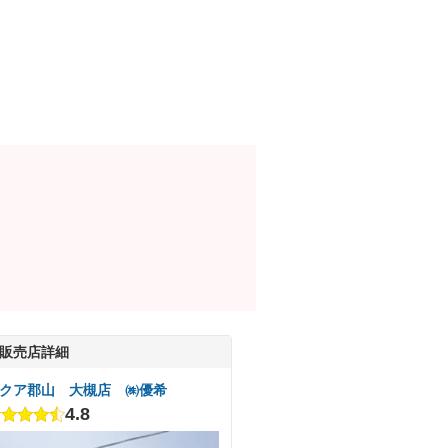
販売店詳細
クア郡山 大槻店 ㈱優希
4.8