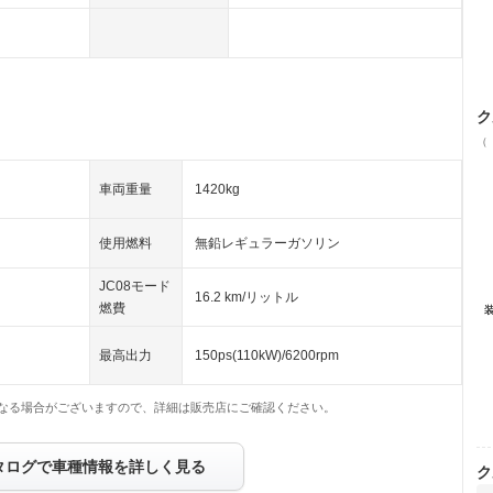
ク
（
車両重量
1420kg
使用燃料
無鉛レギュラーガソリン
JC08モード
16.2 km/リットル
燃費
最高出力
150ps(110kW)/6200rpm
なる場合がございますので、詳細は販売店にご確認ください。
タログで車種情報を詳しく見る
ク