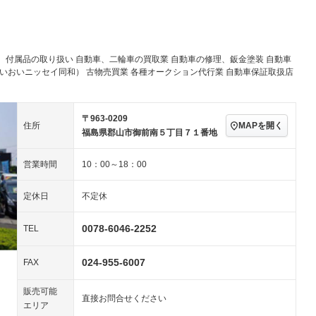
アルミホイール：17イ
－ビジュアル
－
ンチ
ングストップ
ドライブレコーダー
USB入力端子
－
ハーフレザーシート
キーレス
－
クリーンディーゼル
センターデフロック
－
－
付属品の取り扱い 自動車、二輪車の買取業 自動車の修理、鈑金塗装 自動車
セノンライト)
ポータブルナビ
バックカメラ
－
乗車
電動格納ミラー
いおいニッセイ同和） 古物売買業 各種オークション代行業 自動車保証取扱店
スマートキー
ローダウン
－
装備略号／用語解説
ート
3列シート
ベンチシート
－
－
〒963-0209
MAPを開く
住所
福島県郡山市御前南５丁目７１番地
ップシート
オットマン
電動格納サードシート
－
－
営業時間
10：00～18：00
スルー
後席モニター
電動リアゲート
－
－
アコン
全周囲カメラ
サイドカメラ
－
－
定休日
不定休
ペンション
0078-6046-2252
TEL
装備略号／用語解説
024-955-6007
FAX
販売可能
直接お問合せください
エリア