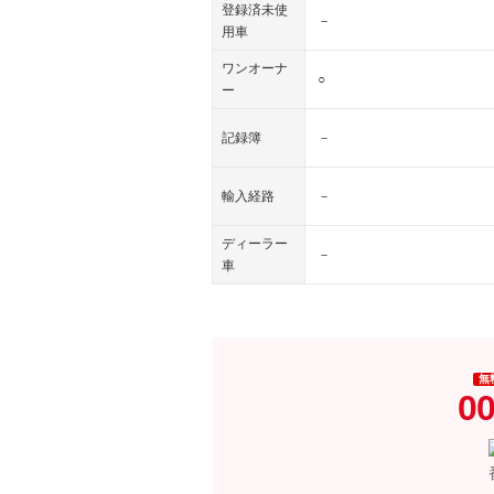
登録済未使
－
用車
ワンオーナ
○
ー
記録簿
－
輸入経路
－
ディーラー
－
車
無
00