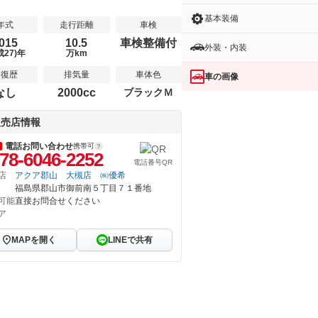
基本装備
年式
走行距離
車検
015
10.5
車検整備付
外装・内装
成27)年
万km
修復歴
排気量
車体色
車の画像
なし
2000cc
ブラックＭ
販売店情報
電話お問い合わせ
携帯可
78-6046-2252
電話番号QR
店
アクア郡山 大槻店 ㈱優希
福島県郡山市御前南５丁目７１番地
可能
直接お問合せください
ア
MAPを開く
LINEで共有