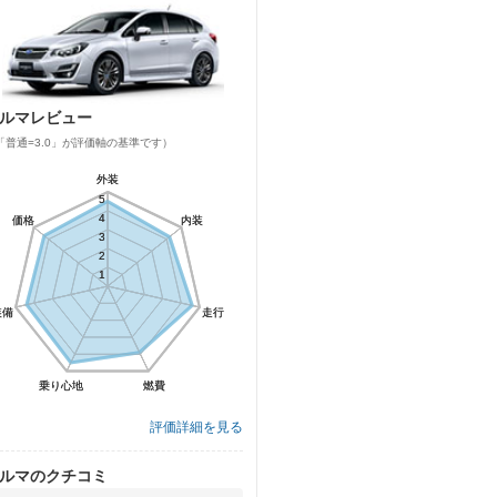
ルマレビュー
「普通=3.0」が評価軸の基準です）
外装
外装
5
5
4
4
価格
価格
内装
内装
3
3
2
2
1
1
装備
装備
走行
走行
乗り心地
乗り心地
燃費
燃費
評価詳細を見る
ルマのクチコミ