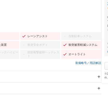
レーンアシスト
自動駐車システム
－
止装置
衝突安全ボディ
衝突被害軽減システム
－
チックハイビー
頸部衝撃緩和ヘッドレス
オートライト
－
ト
装備略号／用語解説
※
件
スライドドア
サンルーフ
－
Wエアコン
リフトアップ
－
－
TV
－
パワーステアリング
パワーウィンドウ