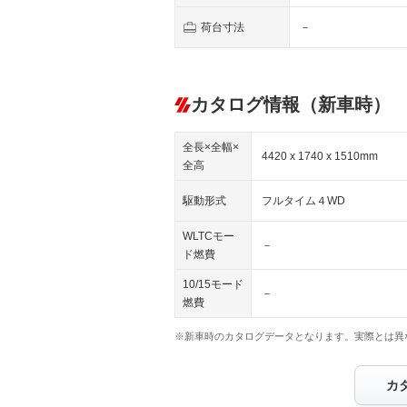
荷台寸法
－
カタログ情報（新車時）
全長×全幅×
4420 x 1740 x 1510mm
全高
駆動形式
フルタイム４WD
WLTCモー
－
ド燃費
10/15モード
－
燃費
※新車時のカタログデータとなります。実際とは異
カ