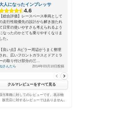
大人になったインプレッサ
4.6
【総合評価】レースベース車両として
の走行性能優先の設計から解き放たれ
て日常の使いやすさも考えられるよう
になったのかとても乗りやすくなりま
した。
【良い点】Aピラー周辺がうまく整理
され、広いフロントガラスとドアミラ
ーの取り付け部分の三…
ぬさんたら
2014年03月10日投稿
クルマレビューをすべて見る
該当車種に対してのレビューです。表示物
、販売店に対するレビューではありません。