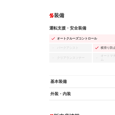
装備
運転支援・安全装備
オートクルーズコントロール
パークアシスト
横滑り防
－
オートマ
クリアランスソナー
－
－
ム
基本装備
外装・内装
エアバッグ：運転席/助手席/サイド
ABS
エアコン
カーナビ
－
ダウンヒルアシストコントロール
－