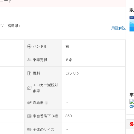
販
ーツ 福島県）
用語解説
ハンドル
右
乗車定員
５名
燃料
ガソリン
エコカー減税対
－
象車
車
過給器
－
車台番号下３桁
860
全体のサイズ
－