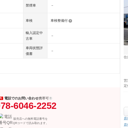
禁煙車
－
車検
車検整備付
輸入認定中
－
古車
車両状態評
－
価書
住
営
定
電話でのお問い合わせ
携帯可
料
78-6046-2252
店
販売店への無料電話番号を
QRコードで読み取れます。
店