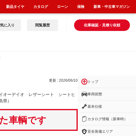
新品タイヤ
カタログ
ローン
保険
新車・中古車マガジン
気に入り
閲覧履歴
在庫確認・見積り依頼
車
イ
更新 : 2026/06/10
トップ
車両状態
イオーデイオ レザーシート シートヒ
島県）
基本仕様
いた車輌です
カタログ情報（新車時）
安全装備エリア