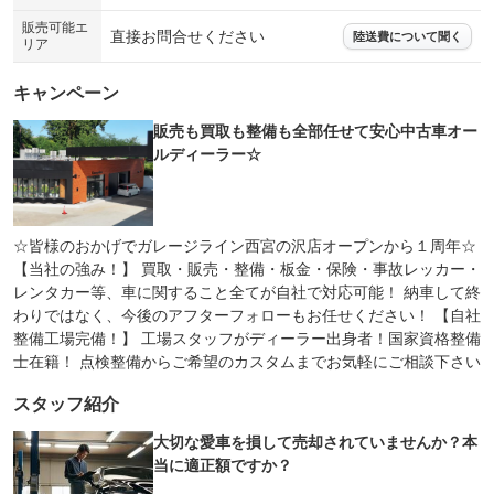
販売可能エ
直接お問合せください
陸送費について聞く
リア
キャンペーン
販売も買取も整備も全部任せて安心中古車オー
ルディーラー☆
☆皆様のおかげでガレージライン西宮の沢店オープンから１周年☆
【当社の強み！】 買取・販売・整備・板金・保険・事故レッカー・
レンタカー等、車に関すること全てが自社で対応可能！ 納車して終
わりではなく、今後のアフターフォローもお任せください！ 【自社
整備工場完備！】 工場スタッフがディーラー出身者！国家資格整備
士在籍！ 点検整備からご希望のカスタムまでお気軽にご相談下さい
スタッフ紹介
大切な愛車を損して売却されていませんか？本
当に適正額ですか？