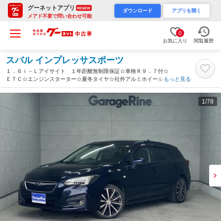
グーネットアプリ
RENEW
ダウンロード
アプリを開く
メアド不要で問い合わせ可能
0
お気に入り
閲覧履歴
スバル インプレッサスポーツ
１．６ｉ－Ｌアイサイト １年距離無制限保証☆車検Ｒ９．７付☆
ＥＴＣ☆エンジンスターター☆夏冬タイヤ☆社外アルミホイール☆
もっと見る
アダプティブクルーズコントロール☆レーンキープアシスト☆Ｂｌ
ｕｅｔｏｏｔｈ接続☆ＣＤ（北海道）
1
/78