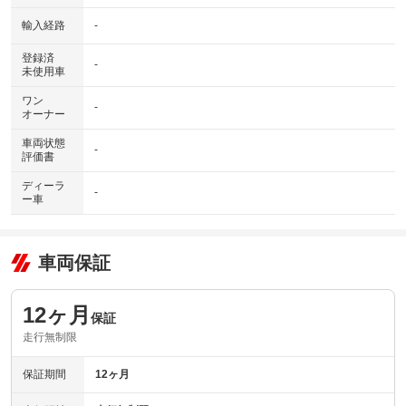
輸入経路
-
登録済
-
未使用車
ワン
-
オーナー
車両状態
-
評価書
ディーラ
-
ー車
車両保証
12ヶ月
保証
走行無制限
保証期間
12ヶ月