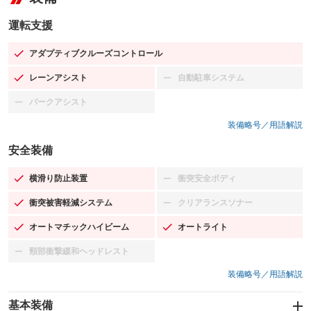
運転支援
アダプティブクルーズコントロール
：装備あり
レーンアシスト
自動駐車システム
：装備あり
：装備なし
パークアシスト
：装備なし
装備略号／用語解説
安全装備
横滑り防止装置
衝突安全ボディ
：装備あり
：装備なし
衝突被害軽減システム
クリアランスソナー
：装備あり
：装備なし
オートマチックハイビーム
オートライト
：装備あり
：装備あり
頸部衝撃緩和ヘッドレスト
：装備なし
装備略号／用語解説
基本装備