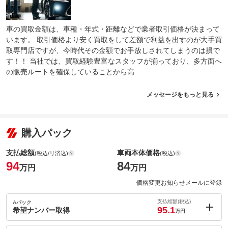
車の買取金額は、車種・年式・距離などで業者取引価格が決まって
います。 取引価格より安く買取をして差額で利益を出すのが大手買
取専門店ですが、今時代その金額でお手放しされてしまうのは損で
す！！ 当社では、買取経験豊富なスタッフが揃っており、多方面へ
の販売ルートを確保していることから高
メッセージをもっと見る
購入パック
支払総額
車両本体価格
(税込/リ済込)
(税込)
94
84
万円
万円
価格変更お知らせメールに登録
支払総額(税込)
Aパック
95.1
希望ナンバー取得
万円
内：オプシ