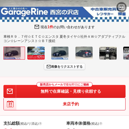
1件
現在
のお問い合わせがあります
車検Ｒ９．７付☆ＥＴＣ☆エンスタ 夏冬タイヤ☆社外ＡＷ☆アダプティブクル
コン☆レーンアシスト☆ＢＴ接続
画像をリクエストする
販売店からメールで
最短即日
にご連絡
無料で在庫確認・見積り依頼する
来店予約
支払総額
車両本体価格
(税込/リ済込)
(税込)