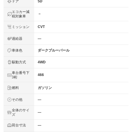
ドア
5D
エコカー減
－
税対象車
ミッション
CVT
過給器
―
車体色
ダークブルーパール
駆動方式
4WD
車台番号下
466
3桁
燃料
ガソリン
その他
―
全体のサイ
―
ズ
荷台寸法
―