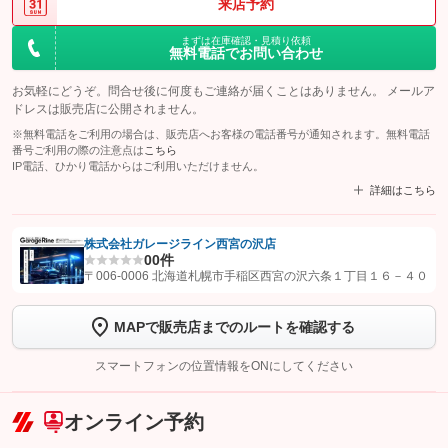
来店予約
まずは在庫確認・見積り依頼
無料電話でお問い合わせ
お気軽にどうぞ。問合せ後に何度もご連絡が届くことはありません。 メールア
ドレスは販売店に公開されません。
※無料電話をご利用の場合は、販売店へお客様の電話番号が通知されます。無料電話
番号ご利用の際の注意点は
こちら
IP電話、ひかり電話からはご利用いただけません。
詳細はこちら
株式会社ガレージライン西宮の沢店
0
0件
【STEP1】
認証画面でグーネットを友だち追加してから「許可する」ボタンを押
〒006-0006 北海道札幌市手稲区西宮の沢六条１丁目１６－４０
します
MAPで販売店までのルートを確認する
【STEP2】
トーク画面で
ボタンをタップして問い合わせを
完了してください。
スマートフォンの位置情報をONにしてください
こちら
オンライン予約