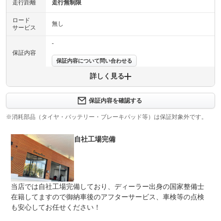
走行距離
走行無制限
ロード
無し
サービス
-
保証内容
保証内容について問い合わせる
詳しく見る
保証項目
-
修理回数
-
保証内容を確認する
※消耗部品（タイヤ・バッテリー・ブレーキパッド等）は保証対象外です。
上限金額
-
自社工場完備
免責金
無し
保証修理
-
受付先
整備付 法定12ヶ月または法定24ヶ月点検整備付
当店では自社工場完備しており、ディーラー出身の国家整備士
法定整備
※車検なし・車検整備付の場合は法定24ヶ月点検整備付
※商用車は6ヶ月または12ヶ月点検整備付
在籍してますので御納車後のアフターサービス、車検等の点検
も安心してお任せください！
法定整備
-
について