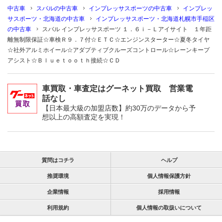
中古車
スバルの中古車
インプレッサスポーツの中古車
インプレッ
サスポーツ・北海道の中古車
インプレッサスポーツ・北海道札幌市手稲区
の中古車
スバル インプレッサスポーツ １．６ｉ－Ｌアイサイト １年距
離無制限保証☆車検Ｒ９．７付☆ＥＴＣ☆エンジンスターター☆夏冬タイヤ
☆社外アルミホイール☆アダプティブクルーズコントロール☆レーンキープ
アシスト☆Ｂｌｕｅｔｏｏｔｈ接続☆ＣＤ
車買取・車査定はグーネット買取 営業電
話なし
【日本最大級の加盟店数】約30万のデータから予
想以上の高額査定を実現！
質問はコチラ
ヘルプ
推奨環境
個人情報保護方針
企業情報
採用情報
利用規約
個人情報の取扱いについて