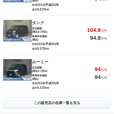
(税込)
2014(平成26)年
年式
8.8万km
走行
タンク
支払総額
104.8
万円
(税込)(リ済込)
車両本体価格
94.8
万円
(税込)
2018(平成30)年
年式
9.5万km
走行
ルーミー
支払総額
94
万円
(税込)(リ済込)
車両本体価格
84
万円
(税込)
2018(平成30)年
年式
9.3万km
走行
この販売店の在庫一覧を見る