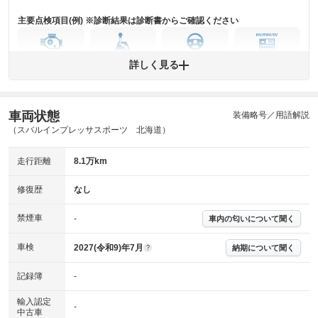
主要点検項目(例) ※診断結果は診断書からご確認ください
エンジン
トランス
パワー
HV/PHV/EV
詳しく見る
ミッション
ステアリング
車両状態
ABS
エアーバッグ
先進安全装備
その他
装備略号／用語解説
（スバルインプレッサスポーツ 北海道）
※異常がある場合は主要点検項目が赤色になり、異常と表記されます。
※車に装備されていない項目は「-」と表記されます
走行距離
8.1万km
※グー故障診断は保証サービスではございません。購入時は必ず現車をご
確認下さい。
※実際にお渡しする故障診断書につきましては、形式および表示項目が異
修復歴
なし
なる場合がございます。
※グー故障診断書はあくまでも実施時点での診断結果となります。将来に
禁煙車
-
車内の匂いについて聞く
わたり車両状態を担保するものではありませんので、車両情報等の詳細は
各販売店へお問い合わせ下さい。
車検
2027(令和9)年7月
納期について聞く
?
記録簿
-
輸入認定
-
中古車