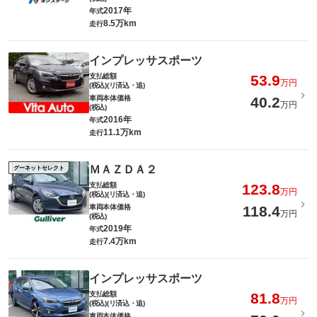
2017年
年式
8.5万km
走行
インプレッサスポーツ
支払総額
53.9
万円
(税込)(リ済込・追)
車両本体価格
40.2
万円
(税込)
2016年
年式
11.1万km
走行
ＭＡＺＤＡ２
グーネットセレクト
支払総額
123.8
万円
(税込)(リ済込・追)
車両本体価格
118.4
万円
(税込)
2019年
年式
7.4万km
走行
インプレッサスポーツ
支払総額
81.8
万円
(税込)(リ済込・追)
車両本体価格