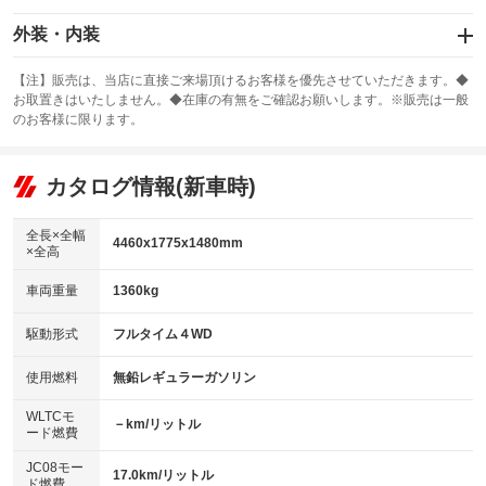
エアバッグ：運転席/助手席/サイド
外装・内装
：装備あり
スライドドア
カーナビ：メモリーナビ他
：装備なし
：装備あり
【注】販売は、当店に直接ご来場頂けるお客様を優先させていただきます。◆
お取置きはいたしません。◆在庫の有無をご確認お願いします。※販売は一般
サンルーフ
ABS
TV：ワンセグ
：装備なし
：装備あり
：装備あり
のお客様に限ります。
エアコン
Wエアコン
オーディオ：CDまたはCDチェンジャー／ミュージックプレイヤー接続
：装備あり
：装備なし
：装備あり
可
リフトアップ
パワーステアリング
カタログ情報(新車時)
：装備なし
：装備あり
ビジュアル
：装備なし
ダウンヒルアシストコントロール
：装備なし
アルミホイール：16インチ
全長×全幅
：装備あり
4460x1775x1480mm
×全高
パワーウィンドウ
盗難防止システム
：装備あり
：装備あり
革シート
ハーフレザーシート
：装備なし
：装備なし
車両重量
1360kg
アイドリングストップ
ドライブレコーダー
：装備あり
：装備なし
キーレス
LEDヘッドランプ
：装備あり
：装備なし
USB入力端子
Bluetooth接続
駆動形式
フルタイム４WD
：装備あり
：装備あり
HID(キセノンライト)
ポータブルナビ
：装備なし
：装備なし
100V電源
クリーンディーゼル
使用燃料
無鉛レギュラーガソリン
：装備なし
：装備なし
バックカメラ
ETC
：装備なし
：装備あり
センターデフロック
：装備なし
WLTCモ
エアロ
スマートキー
－km/リットル
：装備なし
：装備あり
ード燃費
レンタカーアップ
展示・試乗車
：装備なし
：装備なし
ローダウン
ランフラットタイヤ
：装備なし
：装備なし
JC08モー
17.0km/リットル
ド燃費
電動格納ミラー