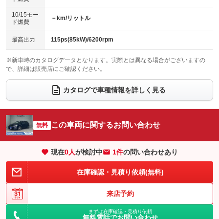
：装備なし
パワーシート
3列シート
：装備なし
：装備なし
10/15モー
装備略号／用語解説
－km/リットル
ド燃費
ベンチシート
フルフラットシート
：装備なし
：装備なし
チップアップシート
オットマン
最高出力
115ps(85kW)/6200rpm
：装備なし
：装備なし
電動格納サードシート
シートヒーター
：装備なし
：装備なし
※新車時のカタログデータとなります。実際とは異なる場合がございますの
で、詳細は販売店にご確認ください。
ウォークスルー
後席モニター
：装備なし
：装備なし
カタログで車種情報を詳しく見る
電動リアゲート
フロントカメラ
：装備なし
：装備なし
シートエアコン
全周囲カメラ
：装備なし
：装備なし
この車両に関するお問い合わせ
サイドカメラ
無料
ルーフレール
：装備なし
：装備なし
エアサスペンション
ヘッドライトウォッシャー
：装備なし
：装備なし
現在
0
人
が検討中
1件
の問い合わせあり
装備略号／用語解説
在庫確認・見積り依頼(無料)
来店予約
まずは在庫確認・見積り依頼
無料電話でお問い合わせ