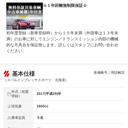
☆１年距離無制限保証☆
初年度登録（新車登録時）から１５年未満（外国車は１３年未
満）のお車に対してエンジン／トランスミッション内部の機械
的な不具合を保証致します。詳しくはスタッフにお問い合わせ
ください。
基本仕様
装備略号／用語解説
（スバルインプレッサスポーツ 北海道）
年式（初度
2017(平成29)年
登録）
排気量
1600cc
乗車定員
５名