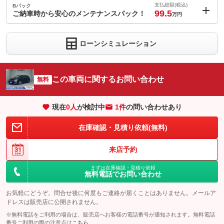
1.1
ョン価格
支払総額(税込)
Bパック
万円
99.5
(税込)
ご納車時から安心のメンテナンスパック！
万円
車両本体価
84
万円
内：オプシ
格
5.5
ョン価格
万円
ローンシミュレーション
(税込)
車両本体価
84
万円
格
パック内容
この車両に関するお問い合わせ
無料
ナンバーをお好きな番号にできる希望ナンバープランです。詳し
くはお気軽にお問い合わせください。
現在
0
人
が検討中
1件
の問い合わせあり
パック内容
ナンバーをお好きな番号にできる希望ナンバープランです。詳し
備考
くはお気軽にお問い合わせください。
消耗部品である【バッテリー】【前後ブレーキパッド】【エアコ
在庫確認・見積り依頼(無料)
ンフィルター】【エンジンオイル】【オイルエレメント】を全て
新品に致します♪※車種によって＋料金を頂戴する場合あり。
このパックの見積もり依頼（無料）
来店予約
消耗部品である【バッテリー】【前後ブレーキパッド】【エアコ
ンフィルター】【エンジンオイル】【オイルエレメント】を全て
備考
新品に致します♪※車種によって＋料金を頂戴する場合あり。
まずは在庫確認・見積り依頼
無料電話でお問い合わせ
お気軽にどうぞ。問合せ後に何度もご連絡が届くことはありません。メールア
このパックの見積もり依頼（無料）
ドレスは販売店に公開されません。
※無料電話をご利用の場合は、販売店へお客様の電話番号が通知されます。無料電話
番号ご利用の際の注意点は
こちら