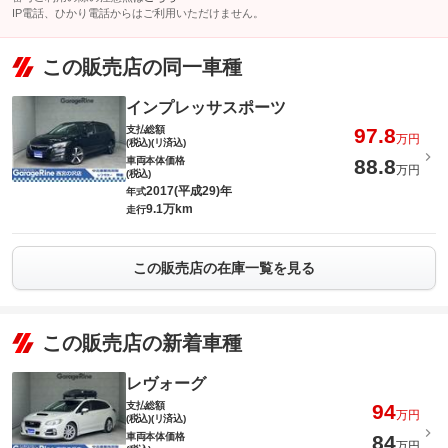
IP電話、ひかり電話からはご利用いただけません。
この販売店の同一車種
インプレッサスポーツ
支払総額
97.8
万円
(税込)(リ済込)
車両本体価格
88.8
万円
(税込)
2017(平成29)年
年式
9.1万km
走行
この販売店の在庫一覧を見る
この販売店の新着車種
レヴォーグ
支払総額
94
万円
(税込)(リ済込)
車両本体価格
84
万円