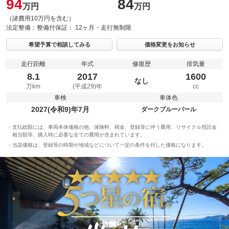
94
84
万円
万円
（諸費用10万円を含む）
法定整備：
整備付
保証：
12ヶ月・走行無制限
希望予算で相談してみる
価格変更をお知らせ
走行距離
年式
修復歴
排気量
8.1
2017
1600
なし
万km
(平成29)年
cc
車検
車体色
2027(令和9)年7月
ダークブルーパール
支払総額には、車両本体価格の他、保険料、税金、登録等に伴う費用、リサイクル預託金
相当額等、購入時に必要な全ての費用が含まれています。
当該価格は、登録等の時期や地域などについて一定の条件を付した価格になります。