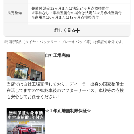
整備付 法定12ヶ月または法定24ヶ月点検整備付
法定整備
※車検なし・車検整備付の場合は法定24ヶ月点検整備付
※商用車は6ヶ月または12ヶ月点検整備付
法定整備
-
詳しく見る
について
※消耗部品（タイヤ・バッテリー・ブレーキパッド等）は保証対象外です。
自社工場完備
当店では自社工場完備しており、ディーラー出身の国家整備士
在籍してますので御納車後のアフターサービス、車検等の点検
も安心してお任せください！
☆１年距離無制限保証☆