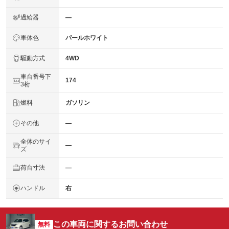
過給器
―
車体色
パールホワイト
駆動方式
4WD
車台番号下
174
3桁
燃料
ガソリン
その他
―
全体のサイ
―
ズ
荷台寸法
―
ハンドル
右
この車両に関するお問い合わせ
無料