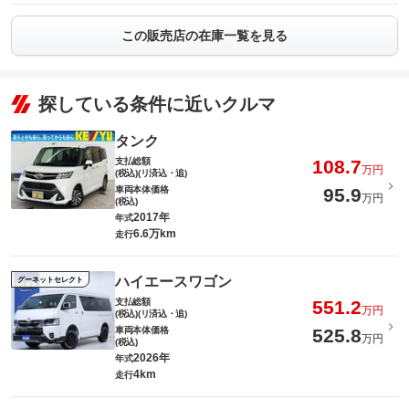
この販売店の在庫一覧を見る
探している条件に近いクルマ
タンク
支払総額
108.7
万円
(税込)(リ済込・追)
車両本体価格
95.9
万円
(税込)
2017年
年式
6.6万km
走行
ハイエースワゴン
グーネットセレクト
支払総額
551.2
万円
(税込)(リ済込・追)
車両本体価格
525.8
万円
(税込)
2026年
年式
4km
走行