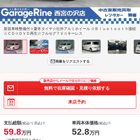
新規車検整備付☆夏冬タイヤ☆社外アルミホイール ☆Ｂｌｕｅｔｏｏｔｈ接続
☆ＣＤ☆ＤＶＤ再生☆フルセグＴＶ☆キーレス
画像をリクエストする
販売店からメールで
最短即日
にご連絡
無料で在庫確認・見積り依頼する
来店予約
支払総額
車両本体価格
(税込/リ済込)
(税込)
59.8
52.8
万円
万円