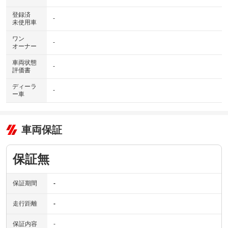
登録済
-
未使用車
ワン
-
オーナー
車両状態
-
評価書
ディーラ
-
ー車
車両保証
保証無
保証期間
-
走行距離
-
保証内容
-