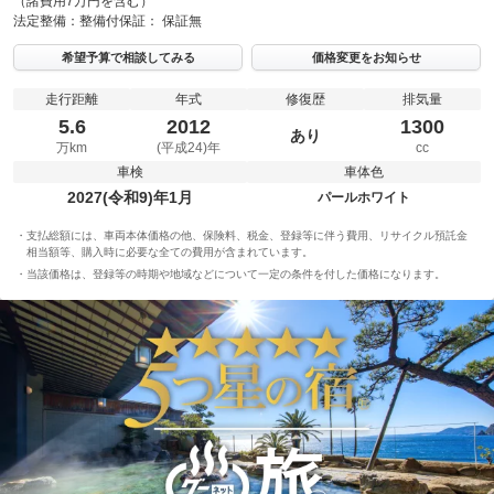
（諸費用7万円を含む）
法定整備：
整備付
保証：
保証無
希望予算で相談してみる
価格変更をお知らせ
走行距離
年式
修復歴
排気量
5.6
2012
1300
あり
万km
(平成24)年
cc
車検
車体色
2027(令和9)年1月
パールホワイト
支払総額には、車両本体価格の他、保険料、税金、登録等に伴う費用、リサイクル預託金
相当額等、購入時に必要な全ての費用が含まれています。
当該価格は、登録等の時期や地域などについて一定の条件を付した価格になります。