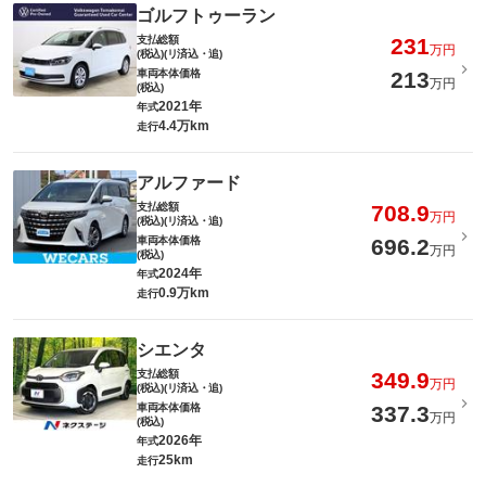
ゴルフトゥーラン
支払総額
231
万円
(税込)(リ済込・追)
車両本体価格
213
万円
(税込)
2021年
年式
4.4万km
走行
アルファード
支払総額
708.9
万円
(税込)(リ済込・追)
車両本体価格
696.2
万円
(税込)
2024年
年式
0.9万km
走行
シエンタ
支払総額
349.9
万円
(税込)(リ済込・追)
車両本体価格
337.3
万円
(税込)
2026年
年式
25km
走行