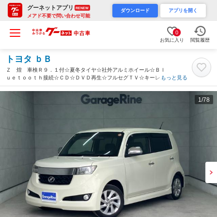
グーネットアプリ
RENEW
ダウンロード
アプリを開く
メアド不要で問い合わせ可能
0
お気に入り
閲覧履歴
トヨタ ｂＢ
Ｚ 煌 車検Ｒ９．１付☆夏冬タイヤ☆社外アルミホイール☆Ｂｌ
ｕｅｔｏｏｔｈ接続☆ＣＤ☆ＤＶＤ再生☆フルセグＴＶ☆キーレス
もっと見る
☆エンジンスターター（北海道）
1
/78