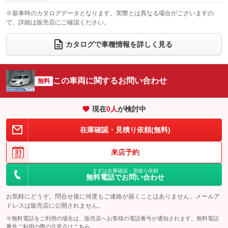
電動格納サードシート
シートヒーター
：装備なし
：装備なし
※新車時のカタログデータとなります。実際とは異なる場合がございますの
で、詳細は販売店にご確認ください。
ウォークスルー
後席モニター
：装備なし
：装備なし
カタログで車種情報を詳しく見る
電動リアゲート
フロントカメラ
：装備なし
：装備なし
シートエアコン
全周囲カメラ
：装備なし
：装備なし
この車両に関するお問い合わせ
サイドカメラ
無料
ルーフレール
：装備なし
：装備なし
エアサスペンション
ヘッドライトウォッシャー
：装備なし
：装備なし
現在
0
人
が検討中
装備略号／用語解説
在庫確認・見積り依頼(無料)
来店予約
まずは在庫確認・見積り依頼
無料電話でお問い合わせ
お気軽にどうぞ。問合せ後に何度もご連絡が届くことはありません。メールア
ドレスは販売店に公開されません。
※無料電話をご利用の場合は、販売店へお客様の電話番号が通知されます。無料電話
番号ご利用の際の注意点は
こちら