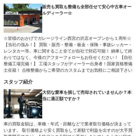
販売も買取も整備も全部任せて安心中古車オー
ルディーラー☆
☆皆様のおかげでガレージライン西宮の沢店オープンから１周年☆
【当社の強み！】 買取・販売・整備・板金・保険・事故レッカー・
レンタカー等、車に関すること全てが自社で対応可能！ 納車して終
わりではなく、今後のアフターフォローもお任せください！ 【自社
整備工場完備！】 工場スタッフがディーラー出身者！国家資格整備
士在籍！ 点検整備からご希望のカスタムまでお気軽にご相談下さい
スタッフ紹介
大切な愛車を損して売却されていませんか？本
当に適正額ですか？
車の買取金額は、車種・年式・距離などで業者取引価格が決まって
います。 取引価格より安く買取をして差額で利益を出すのが大手買