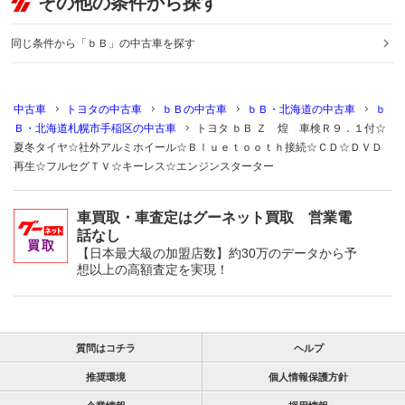
その他の条件から探す
同じ条件から「ｂＢ」の中古車を探す
中古車
トヨタの中古車
ｂＢの中古車
ｂＢ・北海道の中古車
ｂ
Ｂ・北海道札幌市手稲区の中古車
トヨタ ｂＢ Ｚ 煌 車検Ｒ９．１付☆
夏冬タイヤ☆社外アルミホイール☆Ｂｌｕｅｔｏｏｔｈ接続☆ＣＤ☆ＤＶＤ
再生☆フルセグＴＶ☆キーレス☆エンジンスターター
車買取・車査定はグーネット買取 営業電
話なし
【日本最大級の加盟店数】約30万のデータから予
想以上の高額査定を実現！
質問はコチラ
ヘルプ
推奨環境
個人情報保護方針