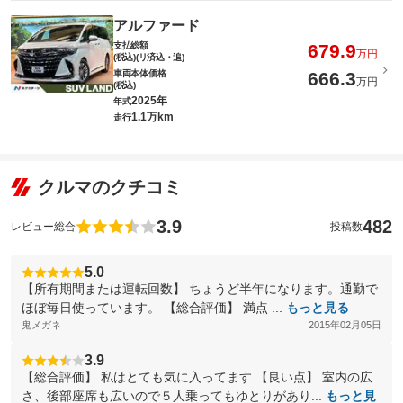
アルファード
支払総額
679.9
万円
(税込)(リ済込・追)
車両本体価格
666.3
万円
(税込)
2025年
年式
1.1万km
走行
クルマのクチコミ
3.9
482
レビュー総合
投稿数
5.0
【所有期間または運転回数】 ちょうど半年になります。通勤で
ほぼ毎日使っています。 【総合評価】 満点 ...
もっと見る
鬼メガネ
2015年02月05日
3.9
【総合評価】 私はとても気に入ってます 【良い点】 室内の広
さ、後部座席も広いので５人乗ってもゆとりがあり...
もっと見