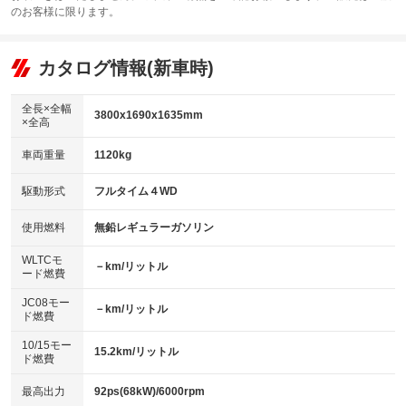
サンルーフ
ABS
TV：フルセグ
：装備なし
：装備あり
：装備あり
のお客様に限ります。
エアコン
Wエアコン
オーディオ：CDまたはCDチェンジャー／ミュージックプレイヤー接続
：装備あり
：装備なし
：装備あり
可
リフトアップ
パワーステアリング
カタログ情報(新車時)
：装備なし
：装備あり
ビジュアル：-／DVD再生
：装備あり
ダウンヒルアシストコントロール
：装備なし
アルミホイール：15インチ
全長×全幅
：装備あり
3800x1690x1635mm
×全高
パワーウィンドウ
盗難防止システム
：装備あり
：装備なし
革シート
ハーフレザーシート
：装備なし
：装備なし
車両重量
1120kg
アイドリングストップ
ドライブレコーダー
：装備なし
：装備なし
キーレス
LEDヘッドランプ
：装備あり
：装備なし
USB入力端子
Bluetooth接続
駆動形式
フルタイム４WD
：装備なし
：装備あり
HID(キセノンライト)
ポータブルナビ
：装備なし
：装備なし
100V電源
クリーンディーゼル
使用燃料
無鉛レギュラーガソリン
：装備なし
：装備なし
バックカメラ
ETC
：装備なし
：装備なし
センターデフロック
：装備なし
WLTCモ
エアロ
スマートキー
－km/リットル
：装備なし
：装備なし
ード燃費
レンタカーアップ
展示・試乗車
：装備なし
：装備なし
ローダウン
ランフラットタイヤ
：装備なし
：装備なし
JC08モー
－km/リットル
ド燃費
電動格納ミラー
：装備なし
パワーシート
3列シート
：装備なし
：装備なし
10/15モー
装備略号／用語解説
15.2km/リットル
ド燃費
ベンチシート
フルフラットシート
：装備なし
：装備なし
チップアップシート
オットマン
最高出力
92ps(68kW)/6000rpm
：装備なし
：装備なし