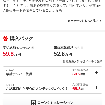
取専門店ですが、今時代その金額でお手放しされてしまうのは損で
す！！ 当社では、買取経験豊富なスタッフが揃っており、多方面へ
の販売ルートを確保していることから高
メッセージをもっと見る
購入パック
支払総額
車両本体価格
(税込/リ済込)
(税込)
59.8
52.8
万円
万円
価格変更お知らせメールに登録
支払総額(税込)
Aパック
60.9
希望ナンバー取得
万円
内：オプシ
1.1
ョン価格
支払総額(税込)
Bパック
万円
65.3
(税込)
ご納車時から安心のメンテナンスパック！
万円
車両本体価
52.8
万円
内：オプシ
格
5.5
ョン価格
万円
ローンシミュレーション
(税込)