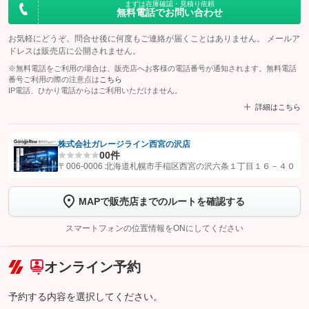
まずは在庫確認・見積り依頼
無料電話でお問い合わせ
お気軽にどうぞ。問合せ後に何度もご連絡が届くことはありません。 メールア
ドレスは販売店に公開されません。
※無料電話をご利用の場合は、販売店へお客様の電話番号が通知されます。無料電話
番号ご利用の際の注意点は
こちら
IP電話、ひかり電話からはご利用いただけません。
詳細はこちら
株式会社ガレージライン西宮の沢店
0
0件
【STEP1】
認証画面でグーネットを友だち追加してから「許可する」ボタンを押
〒006-0006 北海道札幌市手稲区西宮の沢六条１丁目１６－４０
します
MAPで販売店までのルートを確認する
【STEP2】
トーク画面で
ボタンをタップして問い合わせを
完了してください。
スマートフォンの位置情報をONにしてください
こちら
オンライン予約
予約する内容を選択してください。