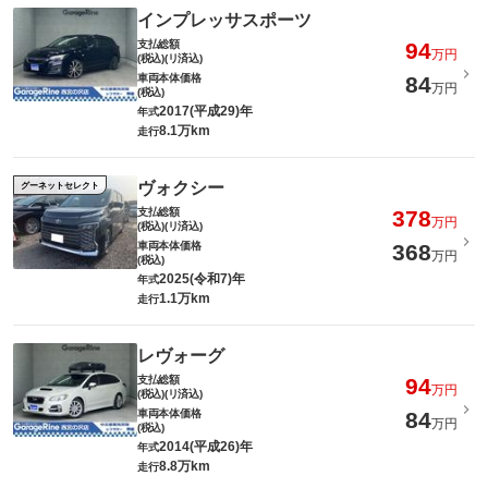
インプレッサスポーツ
支払総額
94
万円
(税込)(リ済込)
車両本体価格
84
万円
(税込)
2017(平成29)年
年式
8.1万km
走行
ヴォクシー
グーネットセレクト
支払総額
378
万円
(税込)(リ済込)
車両本体価格
368
万円
(税込)
2025(令和7)年
年式
1.1万km
走行
レヴォーグ
支払総額
94
万円
(税込)(リ済込)
車両本体価格
84
万円
(税込)
2014(平成26)年
年式
8.8万km
走行