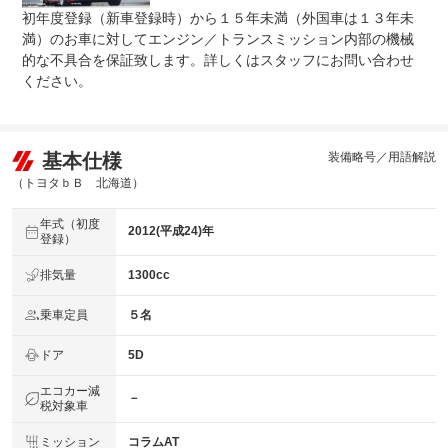
初年度登録（新車登録時）から１５年未満（外国車は１３年未
満）のお車に対してエンジン／トランスミッション内部の機械
的な不具合を保証致します。詳しくはスタッフにお問い合わせ
ください。
基本仕様
装備略号／用語解説
（トヨタｂＢ 北海道）
年式（初度
2012(平成24)年
登録）
排気量
1300cc
乗車定員
５名
ドア
5D
エコカー減
－
税対象車
ミッション
コラムAT