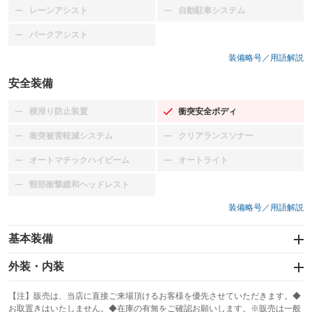
レーンアシスト
自動駐車システム
：装備なし
：装備なし
パークアシスト
：装備なし
装備略号／用語解説
安全装備
横滑り防止装置
衝突安全ボディ
：装備なし
：装備あり
衝突被害軽減システム
クリアランスソナー
：装備なし
：装備なし
オートマチックハイビーム
オートライト
：装備なし
：装備なし
頸部衝撃緩和ヘッドレスト
：装備なし
装備略号／用語解説
基本装備
エアバッグ：運転席/助手席
外装・内装
：装備あり
スライドドア
カーナビ：HDDナビ
：装備なし
：装備あり
【注】販売は、当店に直接ご来場頂けるお客様を優先させていただきます。◆
お取置きはいたしません。◆在庫の有無をご確認お願いします。※販売は一般