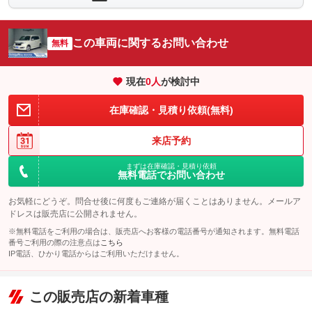
車両本体価
52.8
万円
格
パック内容
この車両に関するお問い合わせ
無料
ナンバーをお好きな番号にできる希望ナンバープランです。詳し
くはお気軽にお問い合わせください。
現在
0
人
が検討中
パック内容
ナンバーをお好きな番号にできる希望ナンバープランです。詳し
備考
くはお気軽にお問い合わせください。
消耗部品である【バッテリー】【前後ブレーキパッド】【エアコ
在庫確認・見積り依頼(無料)
ンフィルター】【エンジンオイル】【オイルエレメント】を全て
新品に致します♪※車種によって＋料金を頂戴する場合あり。
このパックの見積もり依頼（無料）
来店予約
消耗部品である【バッテリー】【前後ブレーキパッド】【エアコ
ンフィルター】【エンジンオイル】【オイルエレメント】を全て
備考
新品に致します♪※車種によって＋料金を頂戴する場合あり。
まずは在庫確認・見積り依頼
無料電話でお問い合わせ
お気軽にどうぞ。問合せ後に何度もご連絡が届くことはありません。メールア
このパックの見積もり依頼（無料）
ドレスは販売店に公開されません。
※無料電話をご利用の場合は、販売店へお客様の電話番号が通知されます。無料電話
番号ご利用の際の注意点は
こちら
IP電話、ひかり電話からはご利用いただけません。
この販売店の新着車種