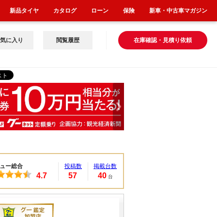
新品タイヤ
カタログ
ローン
保険
新車・中古車マガジン
気に入り
閲覧履歴
在庫確認・見積り依頼
ュー総合
投稿数
掲載台数
4.7
57
40
台