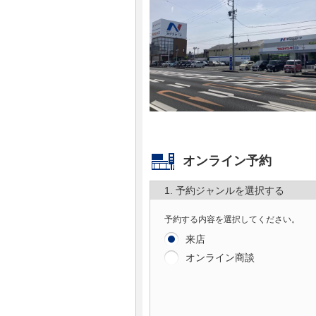
マガジン
車カタログ
自動車ローン
保険
オンライン予約
レビュー
1. 予約ジャンルを選択する
価格相場
予約する内容を選択してください。
来店
教習所
オンライン商談
用語集