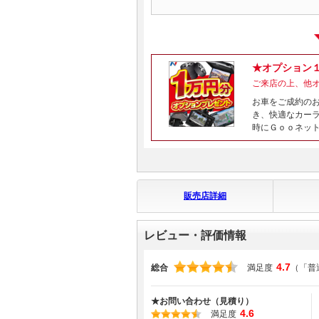
★オプション
ご来店の上、他
お車をご成約の
き、快適なカー
時にＧｏｏネッ
販売店詳細
レビュー・評価情報
4.7
総合
満足度
（「普
★お問い合わせ（見積り）
4.6
満足度