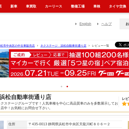
店
新車
車買取
カーリース
整備工場
車検
タイヤ交換
English
ヘルプ
お
浜松市中央区の中古車販売店
ネクステージ 浜松自動車街通り店
レビュー一覧
1
2
浜松自動車街通り店
レビ
ネクステージグループです！人気車種を中心に高品質車のみを多数展示してお
出店中！お気軽にお問合せ下さい。
住所
〒435-0013 静岡県浜松市中央区天龍川町８０６ー２