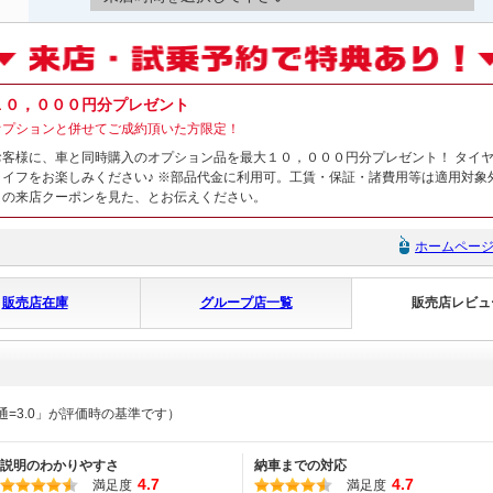
１０，０００円分プレゼント
オプションと併せてご成約頂いた方限定！
お客様に、車と同時購入のオプション品を最大１０，０００円分プレゼント！ タイ
ライフをお楽しみください♪ ※部品代金に利用可。工賃・保証・諸費用等は適用対象
トの来店クーポンを見た、とお伝えください。
ホームペー
販売店在庫
グループ店一覧
販売店レビュ
通=3.0」が評価時の基準です）
説明のわかりやすさ
納車までの対応
4.7
4.7
満足度
満足度