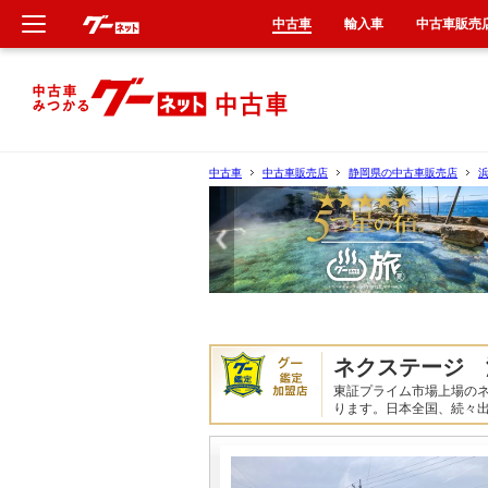
中古車
輸入車
中古車販売
新車
中古車
中古車
中古車販売店
静岡県の中古車販売店
輸入車
クルマ買取
カーリース
ネクステージ 
タイヤ交換
東証プライム市場上場の
ります。日本全国、続々
整備工場
車検