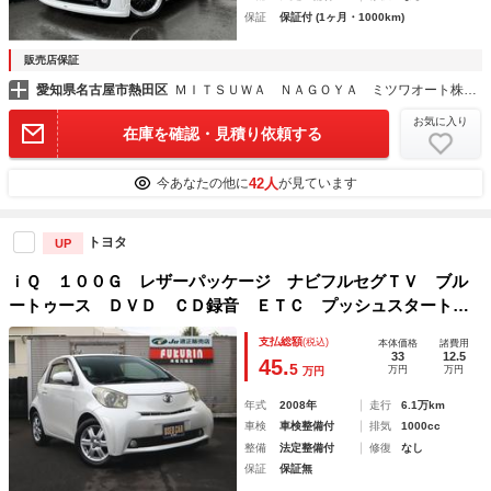
保証
保証付 (1ヶ月・1000km)
販売店保証
愛知県名古屋市熱田区
ＭＩＴＳＵＷＡ ＮＡＧＯＹＡ ミツワオート株式会社
お気に入り
在庫を確認・見積り依頼する
42人
今あなたの他に
が見ています
トヨタ
UP
ｉＱ １００Ｇ レザーパッケージ ナビフルセグＴＶ ブル
ートゥース ＤＶＤ ＣＤ録音 ＥＴＣ プッシュスタート
ステアリモコン レザーシート フォグ アルミ
支払総額
(税込)
本体価格
諸費用
33
12.5
45.
5
万円
万円
万円
年式
2008年
走行
6.1万km
車検
車検整備付
排気
1000cc
整備
法定整備付
修復
なし
保証
保証無