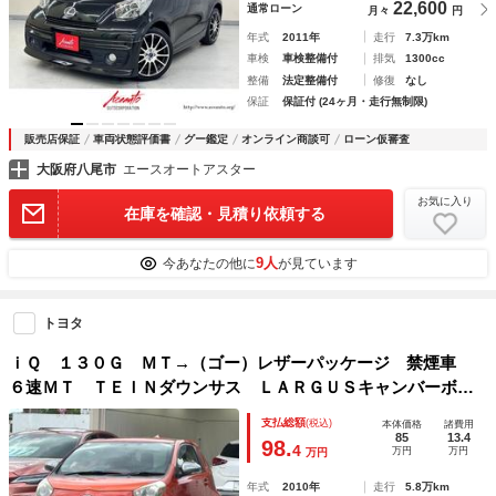
22,600
通常ローン
月々
円
年式
2011年
走行
7.3万km
車検
車検整備付
排気
1300cc
整備
法定整備付
修復
なし
保証
保証付 (24ヶ月・走行無制限)
販売店保証
車両状態評価書
グー鑑定
オンライン商談可
ローン仮審査
大阪府八尾市
エースオートアスター
お気に入り
在庫を確認・見積り依頼する
9人
今あなたの他に
が見ています
トヨタ
ｉＱ １３０Ｇ ＭＴ→（ゴー）レザーパッケージ 禁煙車
６速ＭＴ ＴＥＩＮダウンサス ＬＡＲＧＵＳキャンバーボル
ト クラリオンフルセグナビＮＸ７１０ メーカーＯＰＨＩＤ
支払総額
(税込)
本体価格
諸費用
ライト ＥＴＣ 運／助／サイドエアバック ロードスターＲ
85
13.4
98.
4
万円
万円
万円
Ｆ１７ＡＷ
年式
2010年
走行
5.8万km