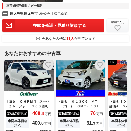
車両状態評価書
グー鑑定
鹿児島県鹿児島市
株式会社福元輪業
お気に入り
在庫を確認・見積り依頼する
11人
今あなたの他に
が見ています
あなたにおすすめの中古車
UP
トヨタ ｉＱ ＧＲＭＮ スーパ
トヨタ ｉＱ １３０Ｇ ＭＴ
トヨタ ｉＱ 
ーチャージャー １００台限定
→（ゴー） ６ＭＴ／ＥＣＬＩ
評価４．５点
車 専用エアロ 専用サスショ
ＰＳＥ７インチナビ／ＨＩＤヘ
車 ＴＥＩＮ
408.
76
8
支払総額
支払総額
支払総額
(税込)
(税込)
(税込)
万円
万円
ック 専用１６インチＡＷ 専
ッドライト／オートライト／禁
スプレイオー
用シート ＨＩＤヘッドライ
煙車／アイドリングストップ／
カープレイ・
車両本体価格
車両本体価格
車両本体価格
400.
61.
8
9
万円
万円
ト Ｐｉｖｏｔ ＲＥＶコント
純正１６インチアルミ
ト ＣＤ・Ｄ
(税込)
(税込)
(税込)
ローラー 純正メモリナビ フ
スエントリー