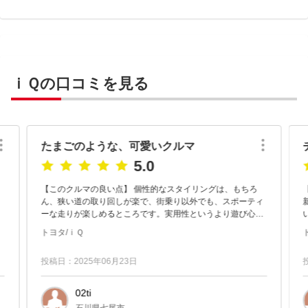
ｉＱの口コミを見る
たまごのような、可愛いクルマ
5.0
【このクルマの良い点】 個性的なスタイリングは、もちろ
ん、狭い道の取り回しが楽で、街乗り以外でも、スポーティ
ーな走りが楽しめるところです。実用性というより遊び心を
追求したクルマと考えれば納得がいきます。それでも、リヤ
入し
トヨタ/ｉＱ
シートを倒せば、１５イ...
投稿日：2025年06月23日
02ti