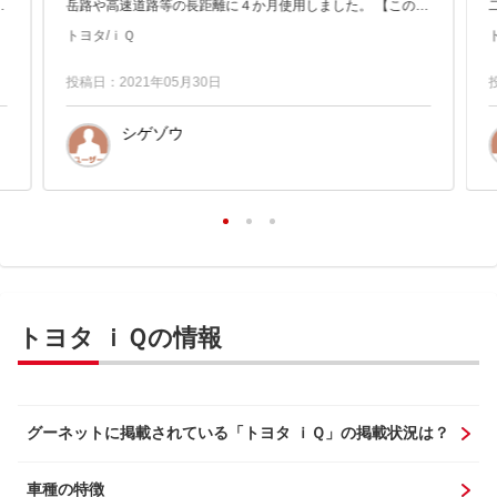
通
岳路や高速道路等の長距離に４か月使用しました。 【このク
ルマの良い点】 確かに短い全長の為、小回りが良く、多くの
トヨタ/ｉＱ
道路でＵ...
投稿日：2021年05月30日
シゲゾウ
トヨタ ｉＱの情報
グーネットに掲載されている「トヨタ ｉＱ」の掲載状況は？
車種の特徴