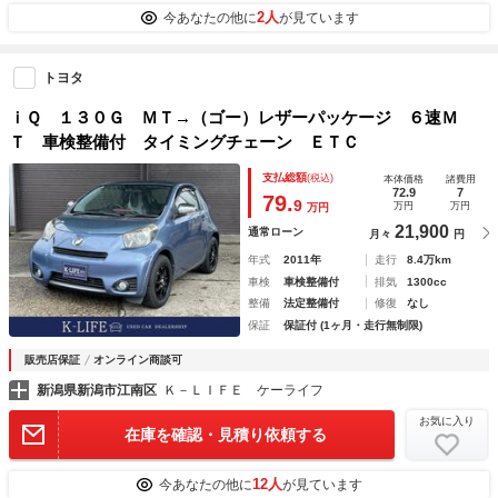
2人
今あなたの他に
が見ています
トヨタ
ｉＱ １３０Ｇ ＭＴ→（ゴー）レザーパッケージ ６速Ｍ
Ｔ 車検整備付 タイミングチェーン ＥＴＣ
支払総額
(税込)
本体価格
諸費用
72.9
7
79.
9
万円
万円
万円
21,900
通常ローン
月々
円
年式
2011年
走行
8.4万km
車検
車検整備付
排気
1300cc
整備
法定整備付
修復
なし
保証
保証付 (1ヶ月・走行無制限)
販売店保証
オンライン商談可
新潟県新潟市江南区
Ｋ－ＬＩＦＥ ケーライフ
お気に入り
在庫を確認・見積り依頼する
12人
今あなたの他に
が見ています