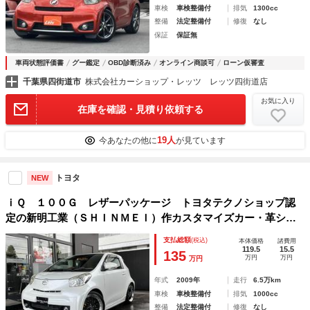
車検
車検整備付
排気
1300cc
整備
法定整備付
修復
なし
保証
保証無
車両状態評価書
グー鑑定
OBD診断済み
オンライン商談可
ローン仮審査
千葉県四街道市
株式会社カーショップ・レッツ レッツ四街道店
お気に入り
在庫を確認・見積り依頼する
19人
今あなたの他に
が見ています
トヨタ
NEW
ｉＱ １００Ｇ レザーパッケージ トヨタテクノショップ認
定の新明工業（ＳＨＩＮＭＥＩ）作カスタマイズカー・革シー
ト・モデリスタエアロ＆マフラー・ＴＥＩＮサス・シュタイナ
支払総額
(税込)
本体価格
諸費用
ー１７ＡＷ・イエローキャリパ・ＨＩＤ・ＥＧスターター・ス
119.5
15.5
135
万円
万円
万円
マートキー
年式
2009年
走行
6.5万km
車検
車検整備付
排気
1000cc
整備
法定整備付
修復
なし