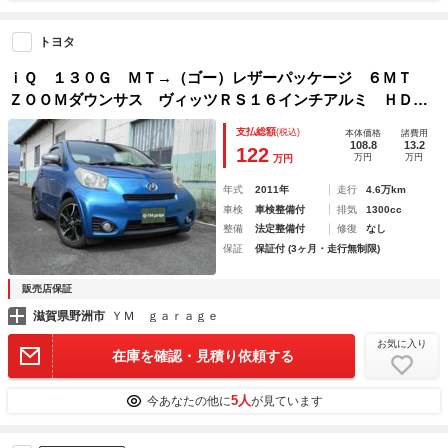
トヨタ
ｉＱ １３０Ｇ ＭＴ→（ゴー）レザーパッケージ ６ＭＴ
ＺＯＯＭダウンサス ヴィッツＲＳ１６インチアルミ ＨＤＤ
ナビ・フルセグＴＶ バックカメラ ブルーツゥース ＥＴ
支払総額
(税込)
本体価格
諸費用
Ｃ ＨＩＤ キーレス
108.8
13.2
122
万円
万円
万円
年式
2011年
走行
4.6万km
車検
車検整備付
排気
1300cc
整備
法定整備付
修復
なし
保証
保証付 (3ヶ月・走行無制限)
販売店保証
滋賀県野洲市
ＹＭ ｇａｒａｇｅ
お気に入り
在庫を確認・見積り依頼する
5人
今あなたの他に
が見ています