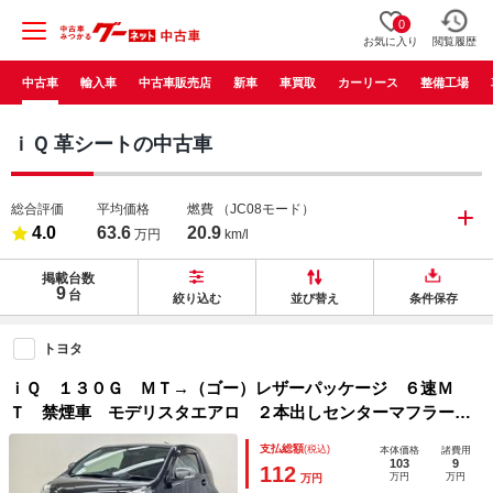
0
お気に入り
閲覧履歴
中古車
輸入車
中古車販売店
新車
車買取
カーリース
整備工場
ｉＱ 革シートの中古車
総合評価
平均価格
燃費
（JC08モード）
4.0
63.6
20.9
万円
km/l
掲載台数
9
台
絞り込む
並び替え
条件保存
トヨタ
ｉＱ １３０Ｇ ＭＴ→（ゴー）レザーパッケージ ６速Ｍ
Ｔ 禁煙車 モデリスタエアロ ２本出しセンターマフラー
ＥＴＣ イクリプスナビ フルセグＴＶ ＤＶＤ Ｂｌｕｅｔ
支払総額
(税込)
本体価格
諸費用
ｏｏｔｈオーディオ 社外アルミホイル レザーシート
103
9
112
万円
万円
万円