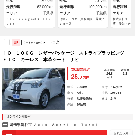
年式
2000年
年式
2012年
年式
ルセグＴＶ ＥＴＣ
ジックプレイ
走行距離
62,000km
走行距離
109,000km
走行距離
エリア
千葉県
エリア
千葉県
エリア
ＧＴ－Ｇａｒａｇｅ＠Ｇｕｌｌｉ
（株）ＴＳＣ 買取直販 蘇我イ
株式会社オート
ｖｅｒ
ンター店
店【愛知・犬山
販売 スズキ・
定工場
トヨタ
UP
グーネットセレクト
ｉＱ １００Ｇ レザーパッケージ ストライプラッピング
ＥＴＣ キーレス 本革シート ナビ
支払総額
(税込)
本体価格
諸費用
24.8
1.1
25.
9
万円
万円
万円
年式
2008年
走行
7.6万km
車検
なし
排気
1000cc
整備
法定整備無
修復
あり
保証
保証無
オンライン商談可
埼玉県深谷市
Ａｕｔｏ Ｓｅｒｖｉｃｅ Ｔａｋｅｉ
お気に入り