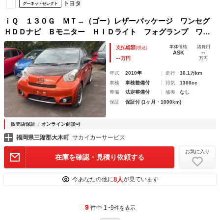
トヨタ
グーネットセレクト
ｉＱ １３０Ｇ ＭＴ→（ゴー）レザーパッケージ ワンセグ
ＨＤＤナビ Ｂモニター ＨＩＤライト フォグランプ ワー
クＲＳ１６インチアルミホイール ＥＴＣ Ｄ席助手席レカロ
本体価格
諸費用
支払総額
(税込)
シート ミラーウィンカー
ASK
--
--
万円
万円
年式
2010年
走行
10.1万km
車検
車検整備付
排気
1300cc
整備
法定整備付
修復
なし
保証
保証付 (1ヶ月・1000km)
販売店保証
オンライン商談可
福岡県三潴郡大木町
サカイカーサービス
お気に入り
在庫を確認・見積り依頼する
8人
今あなたの他に
が見ています
9
件中 1~9
件を表示