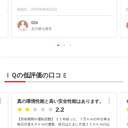
シートを倒せば、１５イ...
投稿日：2025年06月23日
02ti
石川県七尾市
ｉＱの低評価の口コミ
真の環境性能と高い安全性能はあります。
2.2
【所有期間や運転回数】 １１年経った、７万ｋｍの中古車を
毎日片道６０ｋｍの通勤、休日はたまに片道１１０ｋｍの山
く