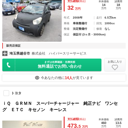
支払総額
(税込)
本体価格
諸費用
14
18
32
万円
万円
万円
年式
2008年
走行
6.5万km
車検
車検整備付
排気
1000cc
整備
法定整備付
修復
なし
保証
保証付 (3ヶ月・3000km)
販売店保証
埼玉県越谷市
株式会社 ハイパースリーサービス
お気に入り
まずは在庫確認・見積依頼
無料通話でお問い合わせ
14人
今あなたの他に
が見ています
トヨタ
ｉＱ ＧＲＭＮ スーパーチャージャー 純正ナビ ワンセ
グ ＥＴＣ キセノン キーレス
支払総額
(税込)
本体価格
諸費用
460
13.5
473.
5
万円
万円
万円