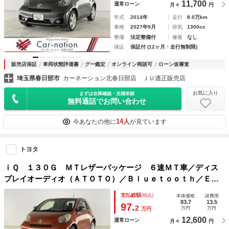
11,700
通常ローン
月々
円
年式
2014年
走行
8.0万km
車検
2027年9月
排気
1300cc
整備
法定整備付
修復
なし
保証
保証付 (12ヶ月・走行無制限)
販売店保証
車両状態評価書
グー鑑定
オンライン商談可
ローン仮審査
埼玉県春日部市
カーネーション北春日部店 ＪＵ適正販売店
お気に入り
まずは在庫確認・見積依頼
無料通話でお問い合わせ
14人
今あなたの他に
が見ています
トヨタ
ｉＱ １３０Ｇ ＭＴレザーパッケージ ６速ＭＴ車／ディス
プレイオーディオ（ＡＴＯＴＯ）／Ｂｌｕｅｔｏｏｔｈ／ＥＴ
Ｃ／ハーフレザーシート／バックモニター／ＬＥＤヘッドラン
支払総額
(税込)
本体価格
諸費用
プ／ＬＥＤフォグランプ／ドラレコ／ｉ－ｓｔｏｐ／純正１６
83.7
13.5
97.
2
万円
万円
万円
インチアルミ
12,600
通常ローン
月々
円