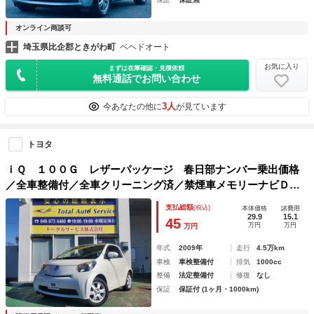
オンライン商談可
埼玉県比企郡ときがわ町
ベヘドオート
お気に入り
まずは在庫確認・見積依頼
無料通話でお問い合わせ
3人
今あなたの他に
が見ています
トヨタ
ｉＱ １００Ｇ レザーパッケージ 春日部ナンバー乗出価格
／全車整備付／全車クリーニング済／禁煙車メモリーナビＤＶ
Ｄ／ＳＤ／ＵＳＢ地デジ音楽録音スマートキー革巻ステア前後
支払総額
(税込)
本体価格
諸費用
ドラレコＥＣＯモード純正１５ＡＷ
29.9
15.1
45
万円
万円
万円
年式
2009年
走行
4.5万km
車検
車検整備付
排気
1000cc
整備
法定整備付
修復
なし
保証
保証付 (1ヶ月・1000km)