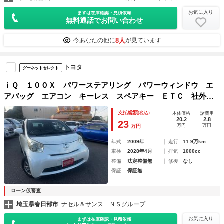
お気に入り
まずは在庫確認・見積依頼
無料通話でお問い合わせ
8人
今あなたの他に
が見ています
トヨタ
グーネットセレクト
ｉＱ １００Ｘ パワーステアリング パワーウィンドウ エ
アバッグ エアコン キーレス スペアキー ＥＴＣ 社外Ａ
Ｗ メンテナンスノート
支払総額
(税込)
本体価格
諸費用
20.2
2.8
23
万円
万円
万円
年式
2009年
走行
11.9万km
車検
2028年4月
排気
1000cc
整備
法定整備無
修復
なし
保証
保証無
ローン仮審査
埼玉県春日部市
ナセル＆サンス ＮＳグループ
お気に入り
まずは在庫確認・見積依頼