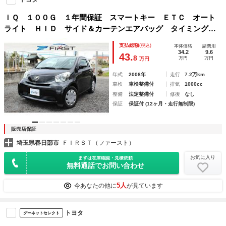
ｉＱ １００Ｇ １年間保証 スマートキー ＥＴＣ オート
ライト ＨＩＤ サイド＆カーテンエアバッグ タイミングチ
ェーン オートエアコン セキュリティ
支払総額
(税込)
本体価格
諸費用
34.2
9.6
43.
8
万円
万円
万円
年式
2008年
走行
7.2万km
車検
車検整備付
排気
1000cc
整備
法定整備付
修復
なし
保証
保証付 (12ヶ月・走行無制限)
販売店保証
埼玉県春日部市
ＦＩＲＳＴ（ファースト）
お気に入り
まずは在庫確認・見積依頼
無料通話でお問い合わせ
5人
今あなたの他に
が見ています
トヨタ
グーネットセレクト