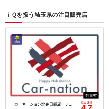
ｉＱを扱う埼玉県の注目販売店
春日部市
総合評価
カーネーション北春日部店 ＪＵ適正販売店
4.7