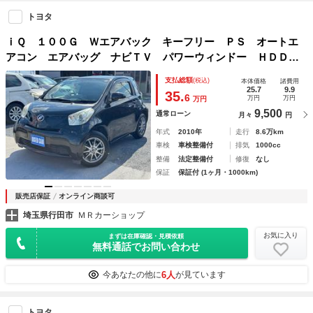
トヨタ
ｉＱ １００Ｇ Ｗエアバック キーフリー ＰＳ オートエ
アコン エアバッグ ナビＴＶ パワーウィンドー ＨＤＤナ
ビ ワンセグＴＶ ＡＢＳ 電格ドアミラー
支払総額
(税込)
本体価格
諸費用
25.7
9.9
35.
6
万円
万円
万円
9,500
通常ローン
月々
円
年式
2010年
走行
8.6万km
車検
車検整備付
排気
1000cc
整備
法定整備付
修復
なし
保証
保証付 (1ヶ月・1000km)
販売店保証
オンライン商談可
埼玉県行田市
ＭＲカーショップ
お気に入り
まずは在庫確認・見積依頼
無料通話でお問い合わせ
6人
今あなたの他に
が見ています
トヨタ