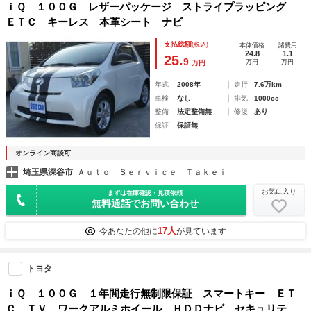
ｉＱ １００Ｇ レザーパッケージ ストライプラッピング
ＥＴＣ キーレス 本革シート ナビ
支払総額
(税込)
本体価格
諸費用
24.8
1.1
25.
9
万円
万円
万円
年式
2008年
走行
7.6万km
車検
なし
排気
1000cc
整備
法定整備無
修復
あり
保証
保証無
オンライン商談可
埼玉県深谷市
Ａｕｔｏ Ｓｅｒｖｉｃｅ Ｔａｋｅｉ
お気に入り
まずは在庫確認・見積依頼
無料通話でお問い合わせ
17人
今あなたの他に
が見ています
トヨタ
ｉＱ １００Ｇ １年間走行無制限保証 スマートキー ＥＴ
Ｃ ＴＶ ワークアルミホイール ＨＤＤナビ セキュリテ