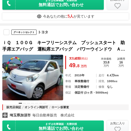
まずは在庫確認・見積依頼
無料通話でお問い合わせ
5人
今あなたの他に
が見ています
トヨタ
グーネットセレクト
ｉＱ １００Ｇ キーフリーシステム プッシュスタート 助
手席エアバッグ 運転席エアバッグ パワーウインドウ ＡＢ
Ｓ ＡＣ キーフリー スマートキー＆プッシュスタート パ
支払総額
(税込)
本体価格
諸費用
ワーステアリング ウィンカーミラー
33.8
16
49.
8
万円
万円
万円
年式
2010年
走行
6.4万km
車検
車検整備付
排気
1000cc
整備
法定整備付
修復
なし
保証
保証付 (3ヶ月・5000km)
販売店保証
オンライン商談可
ローン仮審査
埼玉県加須市
毎日自動車販売 株式会社
お気に入り
まずは在庫確認・見積依頼
無料通話でお問い合わせ