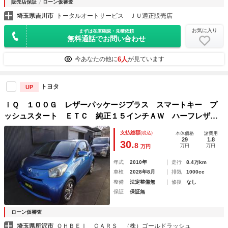
販売店保証
ローン仮審査
埼玉県吉川市
トータルオートサービス ＪＵ適正販売店
お気に入り
まずは在庫確認・見積依頼
無料通話でお問い合わせ
6人
今あなたの他に
が見ています
トヨタ
UP
ｉＱ １００Ｇ レザーパッケージプラス スマートキー プ
ッシュスタート ＥＴＣ 純正１５インチＡＷ ハーフレザー
シート ４人乗り
支払総額
(税込)
本体価格
諸費用
29
1.8
30.
8
万円
万円
万円
年式
2010年
走行
8.4万km
車検
2028年8月
排気
1000cc
整備
法定整備無
修復
なし
保証
保証無
ローン仮審査
埼玉県所沢市
ＯＨＢＥＩ ＣＡＲＳ （株）ゴールドラッシュ