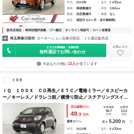
年式
2013年
走行
7.4万km
車検
車検整備付
排気
1300cc
整備
法定整備付
修復
なし
保証
保証付 (12ヶ月・走行無制限)
販売店保証
車両状態評価書
グー鑑定
オンライン商談可
ローン仮審査
埼玉県春日部市
カーネーション北春日部店 ＪＵ適正販売店
お気に入り
まずは在庫確認・見積依頼
無料通話でお問い合わせ
12人
今あなたの他に
が見ています
トヨタ
ｉＱ １００Ｘ ＣＤ再生／ＥＴＣ／電格ミラー／６スピーカ
ー／キーレス／ドラレコ前／横滑り防止／ステアリングスイッ
チ
支払総額
(税込)
本体価格
諸費用
36.7
13.2
49.
9
万円
万円
万円
5,200
通常ローン
月々
円
年式
2012年
走行
3.4万km