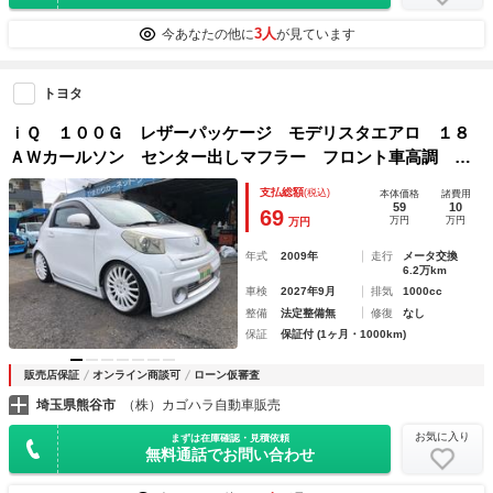
3人
今あなたの他に
が見ています
トヨタ
ｉＱ １００Ｇ レザーパッケージ モデリスタエアロ １８
ＡＷカールソン センター出しマフラー フロント車高調 Ｂ
ｌｕｅｔｏｏｔｈ付き
支払総額
(税込)
本体価格
諸費用
59
10
69
万円
万円
万円
年式
2009年
走行
メータ交換
6.2万km
車検
2027年9月
排気
1000cc
整備
法定整備無
修復
なし
保証
保証付 (1ヶ月・1000km)
販売店保証
オンライン商談可
ローン仮審査
埼玉県熊谷市
（株）カゴハラ自動車販売
お気に入り
まずは在庫確認・見積依頼
無料通話でお問い合わせ