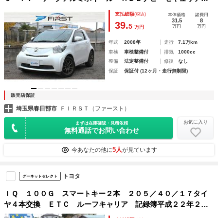
ィ ＨＩＤヘッドライト
支払総額
(税込)
本体価格
諸費用
31.5
8
39.
5
万円
万円
万円
年式
2008年
走行
7.1万km
車検
車検整備付
排気
1000cc
整備
法定整備付
修復
なし
保証
保証付 (12ヶ月・走行無制限)
販売店保証
埼玉県春日部市
ＦＩＲＳＴ（ファースト）
お気に入り
まずは在庫確認・見積依頼
無料通話でお問い合わせ
5人
今あなたの他に
が見ています
トヨタ
グーネットセレクト
ｉＱ １００Ｇ スマートキー２本 ２０５／４０／１７タイ
ヤ４本交換 ＥＴＣ ルーフキャリア 記録簿平成２２年２３
年２４年令和３年５年