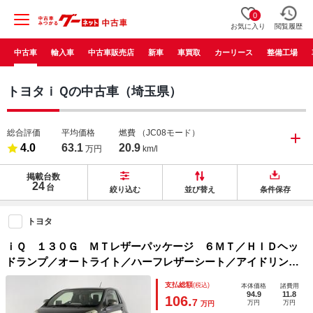
0
お気に入り
閲覧履歴
中古車
輸入車
中古車販売店
新車
車買取
カーリース
整備工場
トヨタｉＱの中古車（埼玉県）
総合評価
平均価格
燃費
（JC08モード）
4.0
63.1
20.9
万円
km/l
掲載台数
24
台
絞り込む
並び替え
条件保存
トヨタ
ｉＱ １３０Ｇ ＭＴレザーパッケージ ６ＭＴ／ＨＩＤヘッ
ドランプ／オートライト／ハーフレザーシート／アイドリング
ストップ／ＥＴＣ／前後ドラレコ／ポータブルナビ／ＣＤ／リ
支払総額
(税込)
本体価格
諸費用
モコンキー
94.9
11.8
106.
7
万円
万円
万円