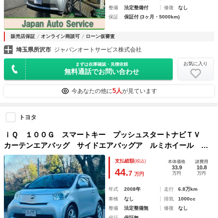
整備
法定整備付
修復
なし
保証
保証付 (3ヶ月・5000km)
販売店保証
オンライン商談可
ローン仮審査
埼玉県所沢市
ジャパンオートサービス株式会社
お気に入り
まずは在庫確認・見積依頼
無料通話でお問い合わせ
5人
今あなたの他に
が見ています
トヨタ
ｉＱ １００Ｇ スマートキー プッシュスタートナビＴＶ
カーテンエアバッグ サイドエアバッグア ルミホイール 修
復歴無
支払総額
(税込)
本体価格
諸費用
33.9
10.8
44.
7
万円
万円
万円
年式
2008年
走行
6.8万km
車検
なし
排気
1000cc
整備
法定整備無
修復
なし
保証
保証無