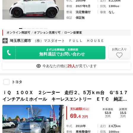
年式
2009年
走行
4.2万km
車検
2027年9月
排気
1300cc
整備
法定整備付
修復
なし
保証
保証無
オンライン商談可
オプション見積り可
ローン仮審査
埼玉県三郷市
（株）マスダオート ＦＵＬＬ ＨＯＵＳＥ
お気に入り
まずは在庫確認・見積依頼
無料通話でお問い合わせ
29人
今あなたの他に
が見ています
トヨタ
ｉＱ １００Ｘ ２シーター 走行２、５万ｋｍ台 Ｇ‘Ｓ１７
インチアルミホイール キーレスエントリー ＥＴＣ 純正オ
ーディオ ポータブルナビ 保証付き
支払総額
(税込)
本体価格
諸費用
53.9
15.5
69.
4
万円
万円
万円
年式
2010年
走行
2.6万km
車検
車検整備付
排気
1000cc