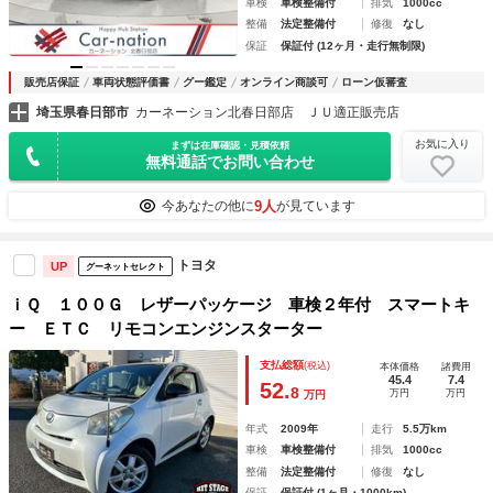
車検
車検整備付
排気
1000cc
整備
法定整備付
修復
なし
保証
保証付 (12ヶ月・走行無制限)
販売店保証
車両状態評価書
グー鑑定
オンライン商談可
ローン仮審査
埼玉県春日部市
カーネーション北春日部店 ＪＵ適正販売店
お気に入り
まずは在庫確認・見積依頼
無料通話でお問い合わせ
9人
今あなたの他に
が見ています
トヨタ
UP
グーネットセレクト
ｉＱ １００Ｇ レザーパッケージ 車検２年付 スマートキ
ー ＥＴＣ リモコンエンジンスターター
支払総額
(税込)
本体価格
諸費用
45.4
7.4
52.
8
万円
万円
万円
年式
2009年
走行
5.5万km
車検
車検整備付
排気
1000cc
整備
法定整備付
修復
なし
保証
保証付 (1ヶ月・1000km)