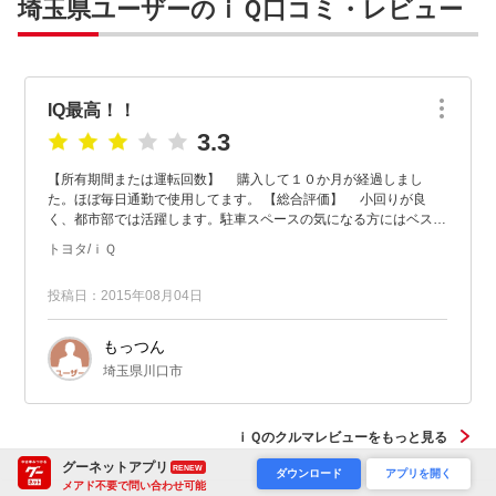
埼玉県ユーザーのｉＱ口コミ・レビュー
IQ最高！！
3.3
【所有期間または運転回数】 購入して１０か月が経過しまし
た。ほぼ毎日通勤で使用してます。 【総合評価】 小回りが良
く、都市部では活躍します。駐車スペースの気になる方にはベスト
な選択肢です。 【良い点】 小回りが利き、...
トヨタ/ｉＱ
投稿日：2015年08月04日
もっつん
埼玉県川口市
ｉＱのクルマレビューをもっと見る
グーネットアプリ
RENEW
ダウンロード
アプリを開く
メアド不要で問い合わせ可能