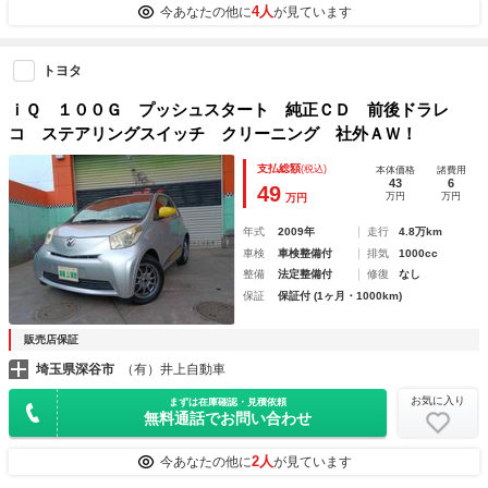
4人
今あなたの他に
が見ています
トヨタ
ｉＱ １００Ｇ プッシュスタート 純正ＣＤ 前後ドラレ
コ ステアリングスイッチ クリーニング 社外ＡＷ！
支払総額
(税込)
本体価格
諸費用
43
6
49
万円
万円
万円
年式
2009年
走行
4.8万km
車検
車検整備付
排気
1000cc
整備
法定整備付
修復
なし
保証
保証付 (1ヶ月・1000km)
販売店保証
埼玉県深谷市
（有）井上自動車
お気に入り
まずは在庫確認・見積依頼
無料通話でお問い合わせ
2人
今あなたの他に
が見ています