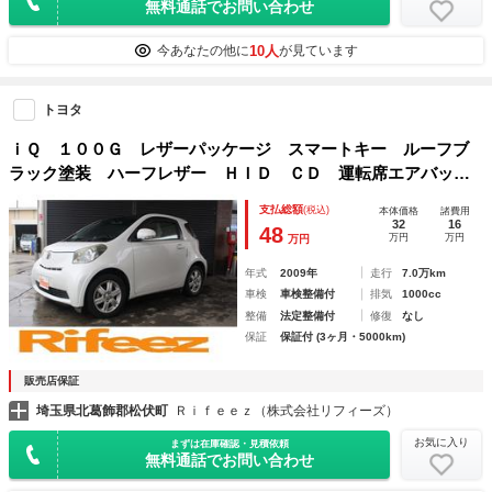
無料通話でお問い合わせ
10人
今あなたの他に
が見ています
トヨタ
ｉＱ １００Ｇ レザーパッケージ スマートキー ルーフブ
ラック塗装 ハーフレザー ＨＩＤ ＣＤ 運転席エアバッ
グ 助手席エアバック パワーステアリング パワーウィンド
支払総額
(税込)
本体価格
諸費用
ウ 衝突安全ボディー
32
16
48
万円
万円
万円
年式
2009年
走行
7.0万km
車検
車検整備付
排気
1000cc
整備
法定整備付
修復
なし
保証
保証付 (3ヶ月・5000km)
販売店保証
埼玉県北葛飾郡松伏町
Ｒｉｆｅｅｚ（株式会社リフィーズ）
お気に入り
まずは在庫確認・見積依頼
無料通話でお問い合わせ