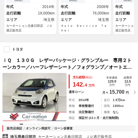
（ＣＤ・ＤＶＤ・フルセグ・Ｂ
Ｄ／リモコン
年式
2014年
年式
2008年
年式
ｌｕｅｔｏｏｔｈ）／バックカ
走行距離
19,000km
走行距離
76,000km
走行距離
メラ／純正ドラレコ／ＥＴＣ
エリア
埼玉県
エリア
埼玉県
エリア
カーネーション北春日部店 ＪＵ
Ａｕｔｏ Ｓｅｒｖｉｃｅ Ｔａ
カーネーション
適正販売店
ｋｅｉ
適正販売店
トヨタ
ｉＱ １３０Ｇ レザーパッケージ・グランブルー 専用２ト
ーンカラー／ハーフレザーシート／フォグランプ／オートエア
コン／スマートキー／プッシュスタート／純正ＳＤナビ（Ｃ
支払総額
(税込)
本体価格
諸費用
Ｄ・ＤＶＤ・フルセグ・Ｂｌｕｅｔｏｏｔｈ）／バックカメラ
129.9
12.5
142.
4
万円
万円
万円
／純正ドラレコ／ＥＴＣ
15,700
通常ローン
月々
円
年式
2014年
走行
1.9万km
車検
車検整備付
排気
1300cc
整備
法定整備付
修復
なし
保証
保証付 (12ヶ月・走行無制限)
販売店保証
オンライン商談可
ローン仮審査
埼玉県春日部市
カーネーション北春日部店 ＪＵ適正販売店