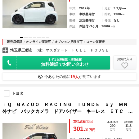
年式
2012年
走行
3.3万km
車検
車検整備付
排気
1300cc
整備
法定整備付
修復
なし
保証
保証付 (3ヶ月・3000km)
販売店保証
オンライン商談可
オプション見積り可
ローン仮審査
埼玉県三郷市
（株）マスダオート ＦＵＬＬ ＨＯＵＳＥ
お気に入り
まずは在庫確認・見積依頼
無料通話でお問い合わせ
19人
今あなたの他に
が見ています
トヨタ
ｉＱ ＧＡＺＯＯ ＲＡＣＩＮＧ ＴＵＮＤＥ ｂｙ ＭＮ
外ナビ バックカメラ ドアバイザー キーレス ＥＴＣ Ｖ
ＥＩＬＳＩＤＥ前後バンパー
支払総額
(税込)
本体価格
諸費用
290
11.3
301.
3
万円
万円
万円