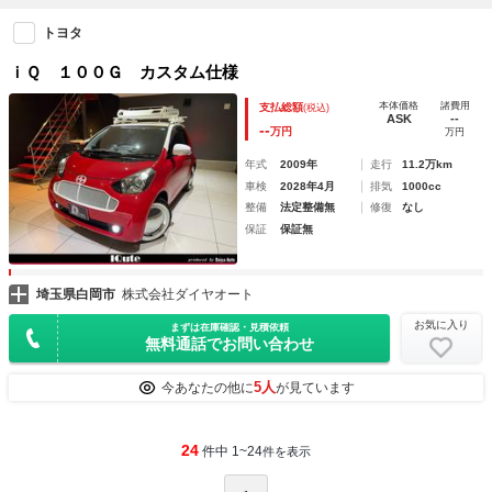
トヨタ
ｉＱ １００Ｇ カスタム仕様
本体価格
諸費用
支払総額
(税込)
ASK
--
--
万円
万円
年式
2009年
走行
11.2万km
車検
2028年4月
排気
1000cc
整備
法定整備無
修復
なし
保証
保証無
埼玉県白岡市
株式会社ダイヤオート
お気に入り
まずは在庫確認・見積依頼
無料通話でお問い合わせ
5人
今あなたの他に
が見ています
24
件中 1~24
件を表示