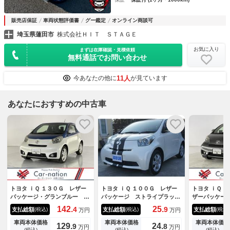
販売店保証
車両状態評価書
グー鑑定
オンライン商談可
埼玉県蓮田市
株式会社ＨＩＴ ＳＴＡＧＥ
お気に入り
まずは在庫確認・見積依頼
無料通話でお問い合わせ
11人
今あなたの他に
が見ています
あなたにおすすめの中古車
トヨタ ｉＱ １３０Ｇ レザー
トヨタ ｉＱ １００Ｇ レザー
トヨタ ｉＱ 
パッケージ・グランブルー 専
パッケージ ストライプラッピ
ザーパッケー
用２トーンカラー／ハーフレザ
ング ＥＴＣ キーレス 本革
Ｄヘッドラン
142.
25.
4
9
支払総額
支払総額
支払総額
(税込)
(税込)
(税込)
万円
万円
ーシート／フォグランプ／オー
シート ナビ
／ハーフレザ
トエアコン／スマートキー／プ
リングストッ
車両本体価格
車両本体価格
車両本体価格
129.
24.
9
8
万円
万円
ッシュスタート／純正ＳＤナビ
ドラレコ／ポ
(税込)
(税込)
(税込)