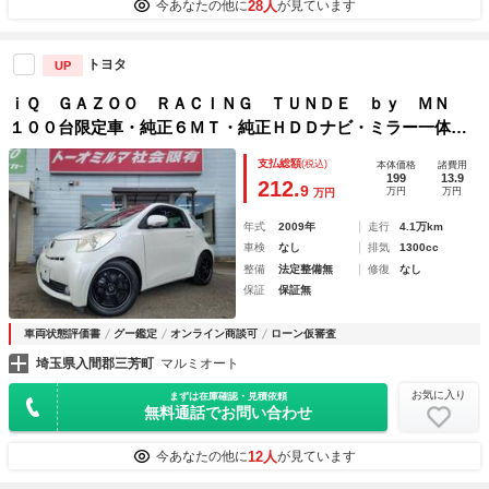
28人
今あなたの他に
が見ています
トヨタ
UP
ｉＱ ＧＡＺＯＯ ＲＡＣＩＮＧ ＴＵＮＤＥ ｂｙ ＭＮ
１００台限定車・純正６ＭＴ・純正ＨＤＤナビ・ミラー一体型
ＥＴＣ・ユピテルドライブレコーダー・ＲＡＹＳ１６ＡＷ
支払総額
(税込)
本体価格
諸費用
199
13.9
212.
9
万円
万円
万円
年式
2009年
走行
4.1万km
車検
なし
排気
1300cc
整備
法定整備無
修復
なし
保証
保証無
車両状態評価書
グー鑑定
オンライン商談可
ローン仮審査
埼玉県入間郡三芳町
マルミオート
お気に入り
まずは在庫確認・見積依頼
無料通話でお問い合わせ
12人
今あなたの他に
が見ています