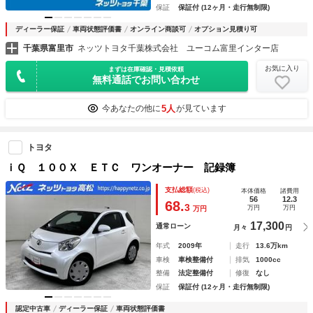
保証
保証付 (12ヶ月・走行無制限)
ディーラー保証
車両状態評価書
オンライン商談可
オプション見積り可
千葉県富里市
ネッツトヨタ千葉株式会社 ユーコム富里インター店
お気に入り
まずは在庫確認・見積依頼
無料通話でお問い合わせ
5人
今あなたの他に
が見ています
トヨタ
ｉＱ １００Ｘ ＥＴＣ ワンオーナー 記録簿
支払総額
(税込)
本体価格
諸費用
56
12.3
68.
3
万円
万円
万円
17,300
通常ローン
月々
円
年式
2009年
走行
13.6万km
車検
車検整備付
排気
1000cc
整備
法定整備付
修復
なし
保証
保証付 (12ヶ月・走行無制限)
認定中古車
ディーラー保証
車両状態評価書