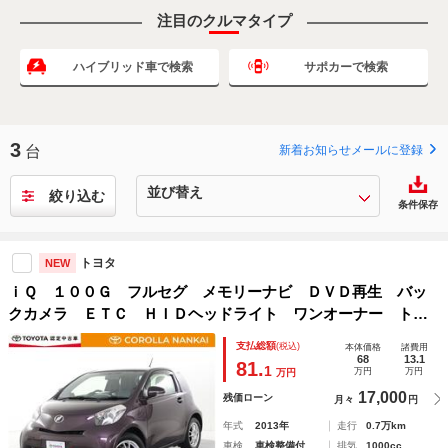
注目のクルマタイプ
ハイブリッド車で検索
サポカーで検索
3
台
新着お知らせメールに登録
絞り込む
条件保存
トヨタ
NEW
ｉＱ １００Ｇ フルセグ メモリーナビ ＤＶＤ再生 バッ
クカメラ ＥＴＣ ＨＩＤヘッドライト ワンオーナー トヨ
タ認定中古車
支払総額
(税込)
本体価格
諸費用
68
13.1
81.
1
万円
万円
万円
17,000
残価ローン
月々
円
年式
2013年
走行
0.7万km
車検
車検整備付
排気
1000cc