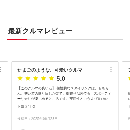
最新クルマレビュー
たまごのような、可愛いクルマ
5.0
【このクルマの良い点】 個性的なスタイリングは、もちろ
ん、狭い道の取り回しが楽で、街乗り以外でも、スポーティ
ーな走りが楽しめるところです。実用性というより遊び心を
追求したクルマと考えれば納得がいきます。それでも、リヤ
入し
トヨタ/ｉＱ
シートを倒せば、１５イ...
投稿日：2025年06月23日