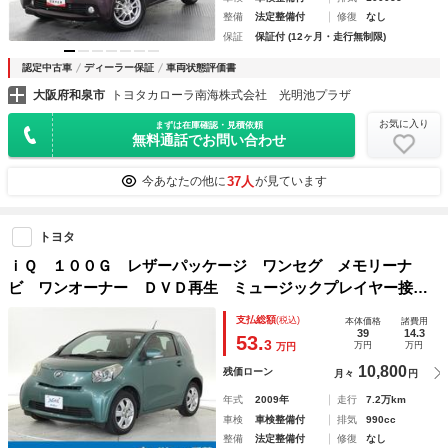
整備
法定整備付
修復
なし
保証
保証付 (12ヶ月・走行無制限)
認定中古車
ディーラー保証
車両状態評価書
大阪府和泉市
トヨタカローラ南海株式会社 光明池プラザ
お気に入り
まずは在庫確認・見積依頼
無料通話でお問い合わせ
37人
今あなたの他に
が見ています
トヨタ
ｉＱ １００Ｇ レザーパッケージ ワンセグ メモリーナ
ビ ワンオーナー ＤＶＤ再生 ミュージックプレイヤー接続
可 記録簿 安全装備 ナビ＆ＴＶ ＣＤ アルミホイール
支払総額
(税込)
本体価格
諸費用
盗難防止装置 スマートキー キーレス
39
14.3
53.
3
万円
万円
万円
10,800
残価ローン
月々
円
年式
2009年
走行
7.2万km
車検
車検整備付
排気
990cc
整備
法定整備付
修復
なし